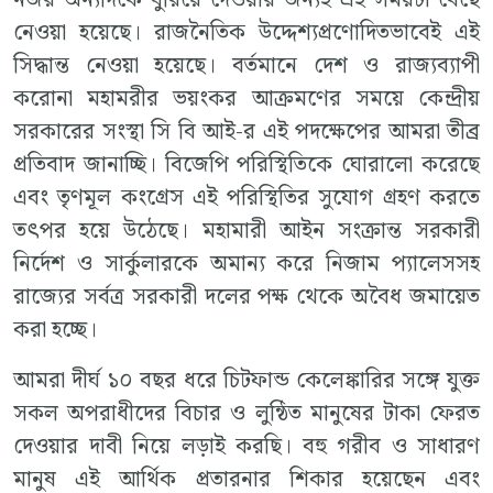
নজর অন্যদিকে ঘুরিয়ে দেওয়ার জন্যই এই সময়টা বেছে
নেওয়া হয়েছে। রাজনৈতিক উদ্দেশ্যপ্রণােদিতভাবেই এই
সিদ্ধান্ত নেওয়া হয়েছে। বর্তমানে দেশ ও রাজ্যব্যাপী
করােনা মহামরীর ভয়ংকর আক্রমণের সময়ে কেন্দ্রীয়
সরকারের সংস্থা সি বি আই-র এই পদক্ষেপের আমরা তীব্র
প্রতিবাদ জানাচ্ছি। বিজেপি পরিস্থিতিকে ঘােরালাে করেছে
এবং তৃণমূল কংগ্রেস এই পরিস্থিতির সুযােগ গ্রহণ করতে
তৎপর হয়ে উঠেছে। মহামারী আইন সংক্রান্ত সরকারী
নির্দেশ ও সার্কুলারকে অমান্য করে নিজাম প্যালেসসহ
রাজ্যের সর্বত্র সরকারী দলের পক্ষ থেকে অবৈধ জমায়েত
করা হচ্ছে।
আমরা দীর্ঘ ১০ বছর ধরে চিটফান্ড কেলেঙ্কারির সঙ্গে যুক্ত
সকল অপরাধীদের বিচার ও লুন্ঠিত মানুষের টাকা ফেরত
দেওয়ার দাবী নিয়ে লড়াই করছি। বহু গরীব ও সাধারণ
মানুষ এই আর্থিক প্রতারনার শিকার হয়েছেন এবং