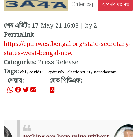
শেষ এডিট::
17-May-21 16:08 | by 2
Permalink:
https://cpimwestbengal.org/state-secretary-
states-west-bengal-now
Categories:
Press Release
Tags:
,
,
,
,
cbi
covid19.
cpimwb
election2021
naradascam
শেয়ার:
সেভ পিডিএফ: