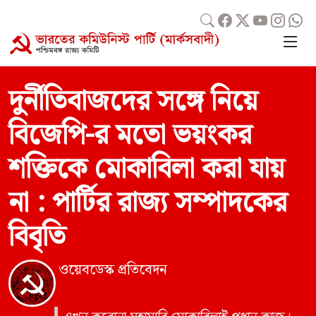
দুর্নীতিবাজদের সঙ্গে নিয়ে
বিজেপি-র মতাে ভয়ংকর
শক্তিকে মােকাবিলা করা যায়
না : পার্টির রাজ্য সম্পাদকের
বিবৃতি
ওয়েবডেস্ক প্রতিবেদন