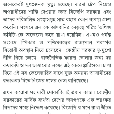
অনেকেরই দুখঃজনক মৃত্যু হয়েছে। নারদা টেপ নিয়েও
অপরাধীদের শাস্তি দেওয়ার জন্য বিজেপি সরকার এবং
তাদের পরিচালিত সংস্থাসমুহ সাত বছরে কোন ব্যবস্থা গ্রহণ
করেনি। সংসদে এল কে আদবানির নেতৃত্বে গঠিত 'এথিক্স
কমিটি'-কে অকেজো করে রাখা হয়েছিল। এখনও পর্যন্ত
সংসদে স্পিকার ও পশ্চিমবঙ্গের রাজ্যপাল পরস্পর
বিরােধী অবস্থান নিয়ে চলেছেন। কেন্দ্রীয় সরকার দু-মুখাে
নীতি নিয়ে চলছে। রাজনৈতিক ফায়দা তােলার জন্য দর
কষাকষি ও দল ভাঙানাের লক্ষ্যে এই কেলেঙ্কারিগুলাে চাপা
দিয়ে এই সব কেলেঙ্কারির সাথে যুক্ত অন্যান্য আসামীদের
রক্ষাকবচ দিতে নিজের দলের নেতা বানিয়েছে।
এখন করােনা মহামারী মােকাবিলাই প্রধান কাজ। কেন্দ্রীয়
সরকারের সার্বিক ব্যর্থতা দেশের জনগণকে এক ভয়ংকর
বিপদের মধ্যে নিক্ষেপ করেছে। বিজেপি-র মনে রাখা উচিত