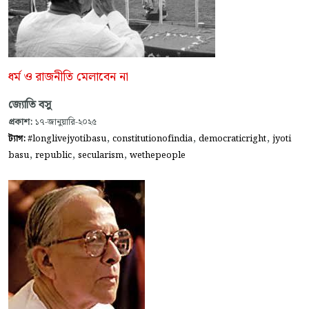
ধর্ম ও রাজনীতি মেলাবেন না
জ্যোতি বসু
প্রকাশ:
১৭-জানুয়ারি-২০২৫
,
,
,
ট্যাগ:
#longlivejyotibasu
constitutionofindia
democraticright
jyoti
,
,
,
basu
republic
secularism
wethepeople