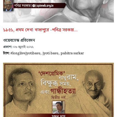
১৯৫১, প্রথম দেখা খড়্গপুরে -পবিত্র সরকার...
ওয়েবডেস্ক প্রতিবেদন
প্রকাশ:
০৮-জুলাই-২০২২
,
,
ট্যাগ:
#longlivejyotibasu
jyoti basu
pabitra sarkar