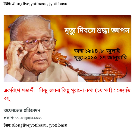
,
ট্যাগ:
#longlivejyotibasu
jyoti basu
একবিংশ শতাব্দী : কিছু ভাবনা কিছু পুরানো কথা (২য় পর্ব) : জ্যোতি
বসু
ওয়েবডেস্ক প্রতিবেদন
প্রকাশ:
১৭-জানুয়ারি-২০২১
,
ট্যাগ:
#longlivejyotibasu
jyoti basu