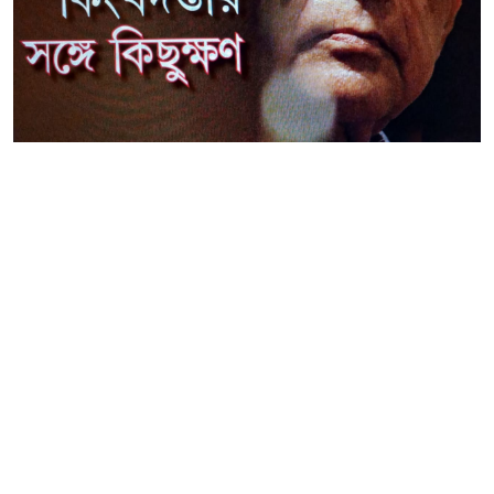
কিংবদন্তীর সঙ্গে কিছুক্ষণ
ওয়েবডেস্ক প্রতিবেদন
প্রকাশ:
০৫-জুলাই-২০২০
,
,
ট্যাগ:
#longlivejyotibasu
8th july
jyoti basu