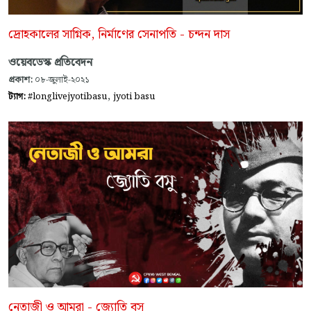
দ্রোহকালের সাগ্নিক, নির্মাণের সেনাপতি - চন্দন দাস
ওয়েবডেস্ক প্রতিবেদন
প্রকাশ:
০৮-জুলাই-২০২১
,
ট্যাগ:
#longlivejyotibasu
jyoti basu
নেতাজী ও আমরা - জ্যোতি বসু