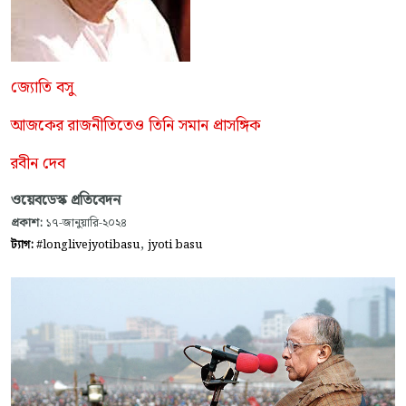
জ্যোতি বসু
আজকের রাজনীতিতেও তিনি সমান প্রাসঙ্গিক
রবীন দেব
ওয়েবডেস্ক প্রতিবেদন
প্রকাশ:
১৭-জানুয়ারি-২০২৪
,
ট্যাগ:
#longlivejyotibasu
jyoti basu