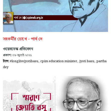
সহকর্মীর চোখে - পার্থ দে
ওয়েবডেস্ক প্রতিবেদন
প্রকাশ:
০৮-জুলাই-২০২২
,
,
,
ট্যাগ:
#longlivejyotibasu
cpim education minister
jyoti basu
partha
dey