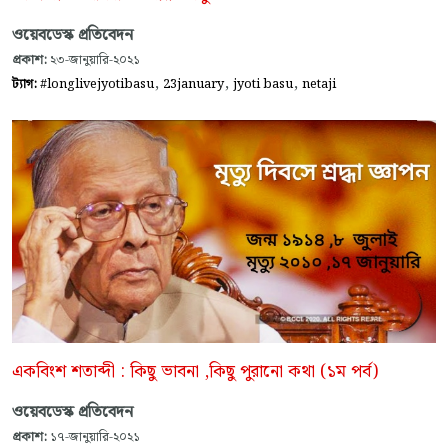
ওয়েবডেস্ক প্রতিবেদন
প্রকাশ:
২৩-জানুয়ারি-২০২১
,
,
,
ট্যাগ:
#longlivejyotibasu
23january
jyoti basu
netaji
একবিংশ শতাব্দী : কিছু ভাবনা ,কিছু পুরানো কথা (১ম পর্ব)
ওয়েবডেস্ক প্রতিবেদন
প্রকাশ:
১৭-জানুয়ারি-২০২১