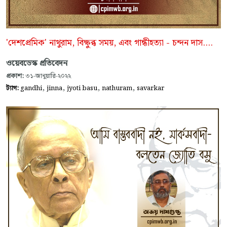
'দেশপ্রেমিক' নাথুরাম, বিক্ষুব্ধ সময়, এবং গান্ধীহত্যা - চন্দন দাস....
ওয়েবডেস্ক প্রতিবেদন
প্রকাশ:
৩১-জানুয়ারি-২০২২
,
,
,
,
ট্যাগ:
gandhi
jinna
jyoti basu
nathuram
savarkar