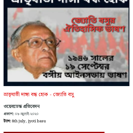
ভ্রাতৃঘাতী দাঙ্গা বন্ধ হোক - জ্যোতি বসু
ওয়েবডেস্ক প্রতিবেদন
প্রকাশ:
০৮-জুলাই-২০২০
,
ট্যাগ:
8th july
jyoti basu