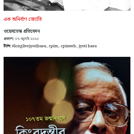
এক অনির্বাণ জ্যোতি
ওয়েবডেস্ক প্রতিবেদন
প্রকাশ:
০৭-জুলাই-২০২০
,
,
,
ট্যাগ:
#longlivejyotibasu
cpim
cpimwb
jyoti basu