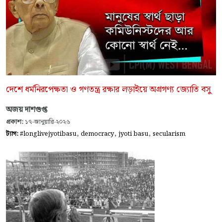
দেশে ধর্মনিরপেক্ষতা ও গণতন্ত্র রক্ষার লড়াইয়ে অগ্রগণ্য জ্যোতি বসু
অজয় দাশগুপ্ত
প্রকাশ:
১৭-জানুয়ারি-২০২৬
,
,
,
ট্যাগ:
#longlivejyotibasu
democracy
jyoti basu
secularism