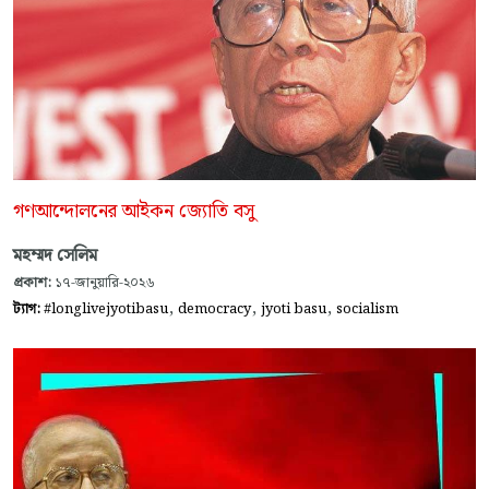
গণআন্দোলনের আইকন জ্যোতি বসু
মহম্মদ সেলিম
প্রকাশ:
১৭-জানুয়ারি-২০২৬
,
,
,
ট্যাগ:
#longlivejyotibasu
democracy
jyoti basu
socialism