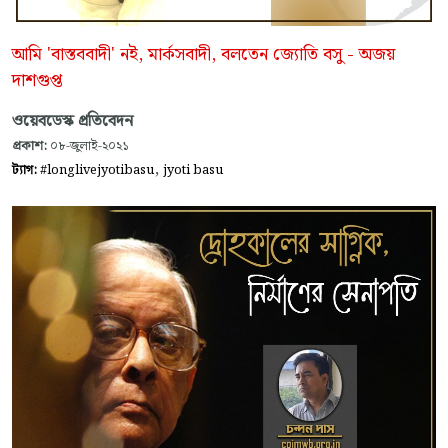
আমি 'বাস্তববাদী' নই, মার্কসবাদী, বলতেন জ্যোতি বসু - অজয়
দাশগুপ্ত
ওয়েবডেস্ক প্রতিবেদন
প্রকাশ:
০৮-জুলাই-২০২১
,
ট্যাগ:
#longlivejyotibasu
jyoti basu