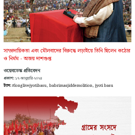
সাম্প্রদায়িকতা এবং মৌলবাদের বিরুদ্ধে লড়াইয়ে তিনি ছিলেন কঠোর
ও নির্মম - অজয় দাশগুপ্ত
ওয়েবডেস্ক প্রতিবেদন
প্রকাশ:
১৭-জানুয়ারি-২০২৪
,
,
ট্যাগ:
#longlivejyotibasu
babrimasjiddemolition
jyoti basu