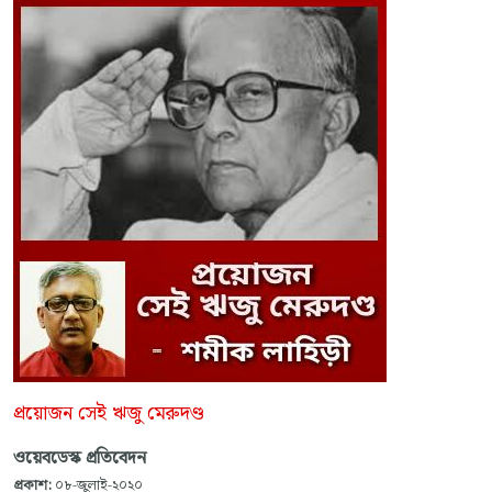
প্রয়োজন সেই ঋজু মেরুদণ্ড
ওয়েবডেস্ক প্রতিবেদন
প্রকাশ:
০৮-জুলাই-২০২০