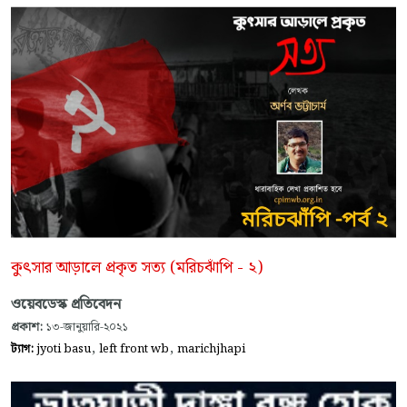
কুৎসার আড়ালে প্রকৃত সত্য (মরিচঝাঁপি - ২)
ওয়েবডেস্ক প্রতিবেদন
প্রকাশ:
১৩-জানুয়ারি-২০২১
,
,
ট্যাগ:
jyoti basu
left front wb
marichjhapi