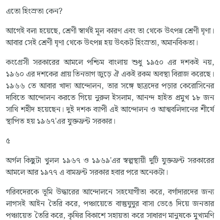
এতো হিংস্রতা কেন?
আগেই বলা হয়েছে, শ্রেণী স্বার্থই মূল কারণ এবং তা থেকে উৎপন্ন শ্রেণী ঘৃণা।
আবার সেই শ্রেণী ঘৃণা থেকে উৎপন্ন হয় উৎকট হিংস্রতা, অমানবিকতা।
কংগ্রেসী সরকারের আমলে পশ্চিম বাংলায় শুধু ১৯৫০ এর দশকই নয়,
১৯৬০ এর দশকের প্রায় তিনভাগ জুড়ে ঐ একই রকম অবস্থা বিরাজ করেছে।
১৯৬৬ তে আবার খাদ্য আন্দোলন, তার সঙ্গে ছাত্রদের পড়ার কেরোসিনের
দাবিতে আন্দোলন করতে গিয়ে নুরুল ইসলাম, আনন্দ হাইত প্রমুখ ১৮ জন
সাথি শহীদ হয়েছেন। দুই দশক ব্যাপী এই আন্দোলন ও আত্মবলিদানের শীর্ষে
স্থাপিত হয় ১৯৬৭'এর যুক্তফ্রন্ট সরকার।
৫
অর্গল কিছুটা খুলল ১৯৬৭ ও ১৯৬৯'এর স্বল্পস্থায়ী দুটি যুক্তফ্রন্ট সরকারের
আমলে আর ১৯৭৭ এ বামফ্রন্ট সরকার হবার পরে অনেকটা।
গরিবদেরকে ভূমি উদ্ধারের আন্দোলনে সহযোগীতা করে, বর্গাদারদের জন্য
লাগসই আইন তৈরি করে, পঞ্চায়েতে বাস্তুঘুঘুর বাসা ভেঙে দিয়ে জনতার
পঞ্চায়েত তৈরি করে, কৃষির বিকাশে সহায়তা করে সাধারণ মানুষকে মুখ্যমণি