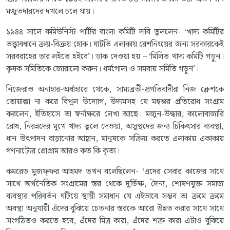
মজুতদারদের দখলে চলে যায়।
১৯৪৪ সালে কমিউনিস্ট পার্টির বাংলা কমিটি দাবি তুললেন- ‘খাদ্য কমিটির
তত্ত্বাবধানে ক্রয়-বিক্রয় হোক। ঘাটতি এলাকায় রেশনিংয়ের জন্য সরকারকেই
সরবরাহের ভার লইতে হইবে’। ডাক দেওয়া হয় – ‘মিলিত খাদ্য কমিটি গড়ুন।
কৃষক সমিতিকে জোরালো করুন। ধর্মগোলা ও সমবায় সমিতি গড়ুন’।
নিজেরাও অনাহার-অর্ধাহারে থেকে, সাম্যব্রতী-প্রগতিবাদীরা নিজ ক্লেশকে
তোয়াক্কা না করে বিপুল উদ্যোগ, উদ্যমসহ যে মন্বন্তর প্রতিরোধ সংগ্রাম
করলেন, ইতিহাসে তা স্বর্নাক্ষরে লেখা আছে। মজুন-উদ্ধার, কালোবাজারি
রোধ, নিরন্নদের মুখে খাদ্য তুলে দেওয়া, অসুস্থদের জন্য চিকিৎসার ব্যবস্থা,
ধান উৎপাদন বাড়ানোর আহ্বান, মানুষকে সক্রিয় করতে এলাকায় একাকায়
গণনাট্যের প্রোগ্রাম আরও কত কি কৃত্য।
কমরেড মুজফ্‌ফর আহমদ তখন বলেছিলেন- ‘এদের সেবার কাজের সাথে
সাথে অর্থনৈতিক সংগ্রামের স্তর থেকে দুর্ভিক্ষ, দৈন্য, শোষণযুক্ত সমাজ
ব্যবস্থার পরিবর্তন ঘটিয়ে স্থায়ী সমাধান যে এইভাবে সম্ভব তা ক্রমে ক্রমে
অবস্থা অনুযায়ী এঁদের বুঝিয়ে চেতনার স্তরকে আরো উন্নত করার সাথে সাথে
সংগঠিতও করতে হবে, এঁদের মিত্র কারা, এঁদের শত্রু কারা এটাও বুঝিয়ে