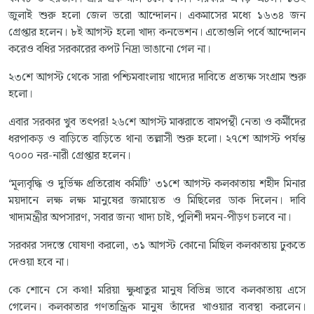
জুলাই শুরু হলো জেল ভরো আন্দোলন। একমাসের মধ্যে ১৬৩৪ জন
গ্রেপ্তার হলেন। ৮ই আগস্ট হলো খাদ্য কনভেশন। এতোগুলি পর্বে আন্দোলন
করেও বধির সরকারের কপট নিদ্রা ভাঙানো গেল না।
২৩শে আগস্ট থেকে সারা পশ্চিমবাংলায় খাদ্যের দাবিতে প্রত্যক্ষ সংগ্রাম শুরু
হলো।
এবার সরকার খুব তৎপর! ২৬শে আগস্ট মাঝরাতে বামপন্থী নেতা ও কর্মীদের
ধরপাকড় ও বাড়িতে বাড়িতে থানা তল্লাসী শুরু হলো। ২৭শে আগস্ট পর্যন্ত
৭০০০ নর-নারী গ্রেপ্তার হলেন।
‘মূল্যবৃদ্ধি ও দুর্ভিক্ষ প্রতিরোধ কমিটি’ ৩১শে আগস্ট কলকাতায় শহীদ মিনার
ময়দানে লক্ষ লক্ষ মানুষের জমায়েত ও মিছিলের ডাক দিলেন। দাবি
খাদ্যমন্ত্রীর অপসারণ, সবার জন্য খাদ্য চাই, পুলিশী দমন-পীড়ণ চলবে না।
সরকার সদস্তে ঘোষণা করলো, ৩১ আগস্ট কোনো মিছিল কলকাতায় ঢুকতে
দেওয়া হবে না।
কে শোনে সে কথা! মরিয়া ক্ষুধাতুর মানুষ বিভিন্ন ভাবে কলকাতায় এসে
গেলেন। কলকাতার গণতান্ত্রিক মানুষ তাঁদের খাওয়ার ব্যবস্থা করলেন।