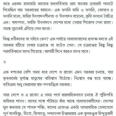
করে এরকম হাজারটা কাজের মধ্যবর্তিতায় গ্রাম বাংলার চেহারাই পালটে
গিয়েছিল বাম সরকারের আমলে। এক ফসলি জমি ৩ ফসলি, কোথাও ৪
ফসলি হলো, জমির উৎপাদনশীলতা ও উৎপাদন বাড়লো, কৃষি ফসলে বৈচিত্র
এল। খাদ্যশস্য, সবজি উৎপাদনে দেশের মধ্যে সেরার শিরোপা পেল রাজ্য।
সমস্ত সূচকেই এগিয়ে গেল বাংলা।
কিন্তু ধনীকদের তা সইবে কেন? এক পর্যায়ে সাম্রাজ্যবাদের প্রত্যক্ষ মদতে এই
সরকার হটিয়ে দেবার চক্রান্তে তা হটেও গেল। যে চক্রান্তের কিছু কিছু
পরবর্তিকালে জানা গিয়েছে। আগামী দিনে আরও জানা যাবে।
৬
এক দশকের বেশি সময় ধরে দেশে ও রাজ্যে এমন সরকার চলছে, যার
কৃতকর্মের দুর্গন্ধে মানুষের নাভিশ্বাস উঠেছে। নিঃশ্বাস বন্ধ হয়ে যাচ্ছে।
ব্যতিক্রম শুধু কেরালার বাম-গণতান্ত্রিক সরকার।
সারা দেশে ও এ রাজ্যে এ সময় পর্বে ধারাবাহিকভাবে চলছে ঐ পুঁজিপতি
জমিদার শাসন। যাদের সঙ্গে গাঁটছড়া বাঁধা আছে সাম্রাজ্যাবাদীদের। দেশের
মূল ক্ষমতায় যে শাসক শক্তি, তাদের এজেণ্ডা একটা সাম্প্রদায়িক ভেদাভেদে
পূর্ণ অসহিষ্ণু, হিংস্র, জিঘাংসু, পশ্চাৎপদ চিন্তাধারার এক কূপমণ্ডুক হিন্দুত্ববাদী