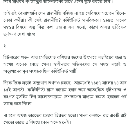
দিয়ে সাধারন গণতান্ত্রিক আন্দোলনের সাথে এঁদের যুক্ত করতে হবে’।
তাই এই উদ্যোগগুলি যেন রাজনীতি বর্জিত না হয় সেবিষয়ে সচেতন ছিলেন
নেতা কর্মীরা। কী সেই রাজনীতি? কমিউনিস্ট মানবিকতা। ১৯৪৩ সালের
মন্বন্তর বিষয়ে অল্প কিছু কথা এজন্য বলা হলো, কারণ আবার দুর্ভিক্ষের
দুর্লক্ষ্যণ দেখা যাচ্ছে।
২
হিটলারের পতন আর সোভিয়েত রাশিয়ার জয়ের উৎসাহে লড়াইয়ের মাত্রা ও
সংখ্যা অনেক বেড়ে গেল। স্বাধীনতার সন্ধিক্ষণের সে সমস্ত লড়াই ও
অভ্যুত্থানের মূল সংগঠক ছিল কমিউনিস্ট পার্টি।
দিকে দিকে লড়াই-অভ্যুত্থান তখনও চলছে। তারমধ্যেই ১৯৪৭ সালের ১৪ আর
১৫ই আগস্ট, কমিউনিস্ট রাজ কায়েম হবার ভয়ে আতংকিত বৃটিশরাজ ও
কংগ্রস-মুসলিম লিগ আলোচনাক্রমে দেশভাগের মাধ্যমে ক্ষমতা হস্তান্তর পর্ব
সমাধা করে নিলো।
না হলে অখণ্ড ভারতের চেহারা ভিন্নতর হতো। মানব কল্যানে রত একটি রাষ্ট্র
পেতো ভারত এ বিষয়ে কোন সন্দেহ নেই।