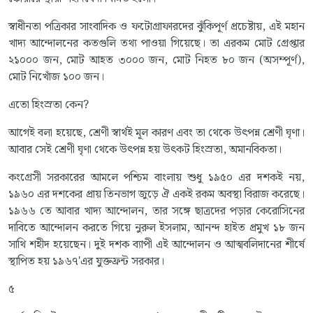
স্বাধীনতা পত্রিকার সাংবাদিক ও ফটোগ্রাফারদের ঝুঁকিপূর্ণ প্রচেষ্টায়, এই মহান
খাদ্য আন্দোলনের কতগুলি তথ্য পাওয়া গিয়েছে। তা এরকম মোট গ্রেপ্তার
২১০০০ জন, মোট আহত ৩০০০ জন, মোট নিহত ৮০ জন (অসম্পূর্ণ),
মোট নিখোঁজ ১০০ জন।
এতো হিংস্রতা কেন?
আগেই বলা হয়েছে, শ্রেণী স্বার্থই মূল কারণ এবং তা থেকে উৎপন্ন শ্রেণী ঘৃণা।
আবার সেই শ্রেণী ঘৃণা থেকে উৎপন্ন হয় উৎকট হিংস্রতা, অমানবিকতা।
কংগ্রেসী সরকারের আমলে পশ্চিম বাংলায় শুধু ১৯৫০ এর দশকই নয়,
১৯৬০ এর দশকের প্রায় তিনভাগ জুড়ে ঐ একই রকম অবস্থা বিরাজ করেছে।
১৯৬৬ তে আবার খাদ্য আন্দোলন, তার সঙ্গে ছাত্রদের পড়ার কেরোসিনের
দাবিতে আন্দোলন করতে গিয়ে নুরুল ইসলাম, আনন্দ হাইত প্রমুখ ১৮ জন
সাথি শহীদ হয়েছেন। দুই দশক ব্যাপী এই আন্দোলন ও আত্মবলিদানের শীর্ষে
স্থাপিত হয় ১৯৬৭'এর যুক্তফ্রন্ট সরকার।
৫