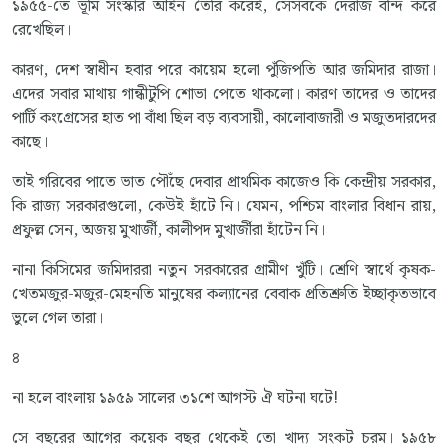
১৯৫৫-তে ভূমি সংস্কার আইন তৈরি করেই, সেসবকে দেরাজ বন্দি করে
রেখেছিল।
কারণ, দেশ স্বাধীন হবার পরে কায়েম হলো পুঁজিপতি আর জমিদার রাজা।
এদের সবার মাথায় গান্ধীটুপি শোভা পেতে থাকলো। কারণ তাদের ও তাদের
পার্টি কংগ্রেসের হাত পা বাঁধা ছিল বড় ব্যবসায়ী, কালোবাজারী ও মজুতদারদের
কাছে।
তাই গরিবের পাতে ভাত পৌঁছে দেবার প্রাথমিক কাজেও কি কেন্দ্রীয় সরকার,
কি রাজ্য সরকারগুলো, কেউই হাঁটে নি। যেমন, পশ্চিম বাংলার বিধান রায়,
প্রফুল্ল সেন, অজয় মুখার্জী, কালীপদ মুখার্জীরা হাঁটেন নি।
নানা কিসিমের জমিদাররা নতুন সরকারের গ্রামীণ খুঁটি। শ্রেণি স্বার্থে কৃষক-
খেতমজুর-মজুর-মেহনতি মানুষের কল্যানের বেবাক প্রতিশ্রুতি ইচ্ছাকৃতভাবে
ভুলে গেল তারা।
৪
না হলে বাংলায় ১৯৫৯ সালের ৩১শে আগস্ট ঐ ঘটনা ঘটে!
সে বছরের আগের কয়েক বছর থেকেই তো খাদ্য সংকট চরম। ১৯৫৮