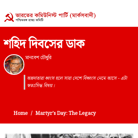
শহিদ দিবসের ডাক
মানবেশ চৌধুরি
অন্নদাতারা ধ্বংস হলে সারা দেশে বিধ্বংস নেমে আসে - এটা
স্বতঃসিদ্ধ বিষয়।
Home
Martyr’s Day: The Legacy