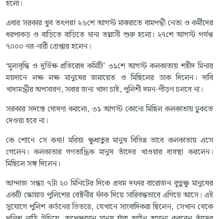
হলো।
এবার সরকার খুব তৎপর! ২৬শে আগস্ট মাঝরাতে বামপন্থী নেতা ও কর্মীদের
ধরপাকড় ও বাড়িতে বাড়িতে থানা তল্লাসী শুরু হলো। ২৭শে আগস্ট পর্যন্ত
৭০০০ নর-নারী গ্রেপ্তার হলেন।
‘মূল্যবৃদ্ধি ও দুর্ভিক্ষ প্রতিরোধ কমিটি’ ৩১শে আগস্ট কলকাতায় শহীদ মিনার
ময়দানে লক্ষ লক্ষ মানুষের জমায়েত ও মিছিলের ডাক দিলেন। দাবি
খাদ্যমন্ত্রীর অপসারণ, সবার জন্য খাদ্য চাই, পুলিশী দমন-পীড়ণ চলবে না।
সরকার সদস্তে ঘোষণা করলো, ৩১ আগস্ট কোনো মিছিল কলকাতায় ঢুকতে
দেওয়া হবে না।
কে শোনে সে কথা! মরিয়া ক্ষুধাতুর মানুষ বিভিন্ন ভাবে কলকাতায় এসে
গেলেন। কলকাতার গণতান্ত্রিক মানুষ তাঁদের খাওয়ার ব্যবস্থা করলেন।
মিছিলে সঙ্গ দিলেন।
আন্দাজ সন্ধ্যা ৭টা ২০ মিনিটের দিকে প্রথম দফার বারোজন বুভুক্ষু মানুষের
একটি স্কোয়াড পুলিশের বেষ্টনীর ফাঁক দিয়ে সারিবদ্ধভাবে এগিয়ে আসে। এই
সুযোগে পুলিশ কর্ডনের ভিতরে, যেখানে সাংবাদিকরা ছিলেন, সেখান থেকে
পুলিশ লাঠি উচিয়ে, অপেক্ষামান মানুষ যাঁরা আইন অমান্য করবেন তাঁদের