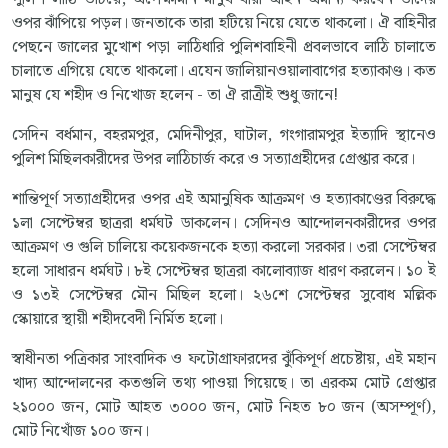
ওপর ঝাঁপিয়ে পড়ল। জনতাকে তারা হটিয়ে নিয়ে যেতে থাকলো। ঐ বাহিনীর
পেছনে জালের মুখোশ পড়া লাঠিধারি পুলিশবাহিনী প্রবলভাবে লাঠি চালাতে
চালাতে এগিয়ে যেতে থাকলো। এযেন জালিয়ানওয়ালাবাগের হত্যাকাণ্ড। কত
মানুষ যে শহীদ ও নিখোজ হলেন - তা ঐ রাত্রীই শুধু জানে!
সেদিন বর্ধমান, বহরমপুর, মেদিনীপুর, ঘাটাল, গংগারামপুর ইত্যাদি স্থানেও
পুলিশ মিছিলকারীদের উপর লাঠিচার্জ করে ও সত্যাগ্রহীদের গ্রেপ্তার করে।
শান্তিপূর্ণ সত্যাগ্রহীদের ওপর এই অমানুষিক আক্রমণ ও হত্যাকাণ্ডের বিরুদ্ধে
১লা সেপ্টেম্বর ছাত্ররা ধর্মঘট ডাকলেন। সেদিনও আন্দোলনকারীদের ওপর
আক্রমণ ও গুলি চালিয়ে কয়েকজনকে হত্যা করলো সরকার। ৩রা সেপ্টেম্বর
হলো সাধারন ধর্মঘট। ৮ই সেপ্টেম্বর ছাত্ররা কালোব্যাজ ধারণ করলেন। ১০ ই
ও ১৩ই সেপ্টেম্বর মৌন মিছিল হলো। ২৬শে সেপ্টেম্বর সুবোধ মল্লিক
স্কোয়ারে স্থায়ী শহীদবেদী নির্মিত হলো।
স্বাধীনতা পত্রিকার সাংবাদিক ও ফটোগ্রাফারদের ঝুঁকিপূর্ণ প্রচেষ্টায়, এই মহান
খাদ্য আন্দোলনের কতগুলি তথ্য পাওয়া গিয়েছে। তা এরকম মোট গ্রেপ্তার
২১০০০ জন, মোট আহত ৩০০০ জন, মোট নিহত ৮০ জন (অসম্পূর্ণ),
মোট নিখোঁজ ১০০ জন।