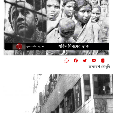
মানবেশ চৌধুরি