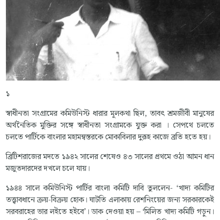
১
স্বাধীনতা সংগ্রামের কমিউনিস্ট ধারার মূলকথা ছিল, তাবৎ শ্রমজীবী মানুষের
অর্থনৈতিক মুক্তির সঙ্গে স্বাধীনতা সংগ্রামকে যুক্ত করা । সেপথে চলতে
চলতে পার্টিকে বাংলার মহামন্বস্তরকে মোকাবিলার দুরূহ কাজে ব্রতি হতে হয়।
ব্রিটিশরাজের মদতে ১৯৪২ সালের শেষেও ৪৩ সালের প্রথমে ওঠা আমন ধান
মজুতদারদের দখলে চলে যায়।
১৯৪৪ সালে কমিউনিস্ট পার্টির বাংলা কমিটি দাবি তুললেন- ‘খাদ্য কমিটির
তত্ত্বাবধানে ক্রয়-বিক্রয় হোক। ঘাটতি এলাকায় রেশনিংয়ের জন্য সরকারকেই
সরবরাহের ভার লইতে হইবে’। ডাক দেওয়া হয় – ‘মিলিত খাদ্য কমিটি গড়ুন।