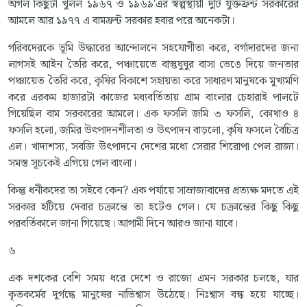
অর্গল কিছুটা খুলল ১৯৬৭ ও ১৯৬৯'এর স্বল্পস্থায়ী দুটি যুক্তফ্রন্ট সরকারের
আমলে আর ১৯৭৭ এ বামফ্রন্ট সরকার হবার পরে অনেকটা।
গরিবদেরকে ভূমি উদ্ধারের আন্দোলনে সহযোগীতা করে, বর্গাদারদের জন্য
লাগসই আইন তৈরি করে, পঞ্চায়েতে বাস্তুঘুঘুর বাসা ভেঙে দিয়ে জনতার
পঞ্চায়েত তৈরি করে, কৃষির বিকাশে সহায়তা করে সাধারণ মানুষকে মুখ্যমণি
করে এরকম হাজারটা কাজের মধ্যবর্তিতায় গ্রাম বাংলার চেহারাই পালটে
গিয়েছিল বাম সরকারের আমলে। এক ফসলি জমি ৩ ফসলি, কোথাও ৪
ফসলি হলো, জমির উৎপাদনশীলতা ও উৎপাদন বাড়লো, কৃষি ফসলে বৈচিত্র
এল। খাদ্যশস্য, সবজি উৎপাদনে দেশের মধ্যে সেরার শিরোপা পেল রাজ্য।
সমস্ত সূচকেই এগিয়ে গেল বাংলা।
কিন্তু ধনীকদের তা সইবে কেন? এক পর্যায়ে সাম্রাজ্যবাদের প্রত্যক্ষ মদতে এই
সরকার হটিয়ে দেবার চক্রান্তে তা হটেও গেল। যে চক্রান্তের কিছু কিছু
পরবর্তিকালে জানা গিয়েছে। আগামী দিনে আরও জানা যাবে।
৬
এক দশকের বেশি সময় ধরে দেশে ও রাজ্যে এমন সরকার চলছে, যার
কৃতকর্মের দুর্গন্ধে মানুষের নাভিশ্বাস উঠেছে। নিঃশ্বাস বন্ধ হয়ে যাচ্ছে।