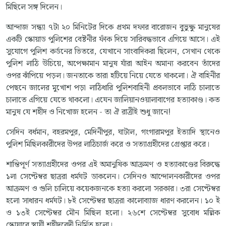
মিছিলে সঙ্গ দিলেন।
আন্দাজ সন্ধ্যা ৭টা ২০ মিনিটের দিকে প্রথম দফার বারোজন বুভুক্ষু মানুষের
একটি স্কোয়াড পুলিশের বেষ্টনীর ফাঁক দিয়ে সারিবদ্ধভাবে এগিয়ে আসে। এই
সুযোগে পুলিশ কর্ডনের ভিতরে, যেখানে সাংবাদিকরা ছিলেন, সেখান থেকে
পুলিশ লাঠি উচিয়ে, অপেক্ষামান মানুষ যাঁরা আইন অমান্য করবেন তাঁদের
ওপর ঝাঁপিয়ে পড়ল। জনতাকে তারা হটিয়ে নিয়ে যেতে থাকলো। ঐ বাহিনীর
পেছনে জালের মুখোশ পড়া লাঠিধারি পুলিশবাহিনী প্রবলভাবে লাঠি চালাতে
চালাতে এগিয়ে যেতে থাকলো। এযেন জালিয়ানওয়ালাবাগের হত্যাকাণ্ড। কত
মানুষ যে শহীদ ও নিখোজ হলেন - তা ঐ রাত্রীই শুধু জানে!
সেদিন বর্ধমান, বহরমপুর, মেদিনীপুর, ঘাটাল, গংগারামপুর ইত্যাদি স্থানেও
পুলিশ মিছিলকারীদের উপর লাঠিচার্জ করে ও সত্যাগ্রহীদের গ্রেপ্তার করে।
শান্তিপূর্ণ সত্যাগ্রহীদের ওপর এই অমানুষিক আক্রমণ ও হত্যাকাণ্ডের বিরুদ্ধে
১লা সেপ্টেম্বর ছাত্ররা ধর্মঘট ডাকলেন। সেদিনও আন্দোলনকারীদের ওপর
আক্রমণ ও গুলি চালিয়ে কয়েকজনকে হত্যা করলো সরকার। ৩রা সেপ্টেম্বর
হলো সাধারন ধর্মঘট। ৮ই সেপ্টেম্বর ছাত্ররা কালোব্যাজ ধারণ করলেন। ১০ ই
ও ১৩ই সেপ্টেম্বর মৌন মিছিল হলো। ২৬শে সেপ্টেম্বর সুবোধ মল্লিক
স্কোয়ারে স্থায়ী শহীদবেদী নির্মিত হলো।