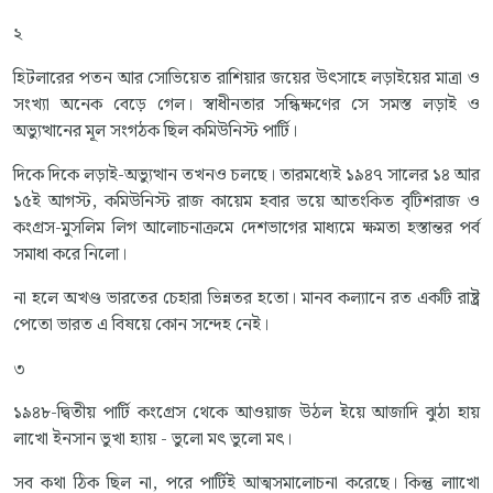
২
হিটলারের পতন আর সোভিয়েত রাশিয়ার জয়ের উৎসাহে লড়াইয়ের মাত্রা ও
সংখ্যা অনেক বেড়ে গেল। স্বাধীনতার সন্ধিক্ষণের সে সমস্ত লড়াই ও
অভ্যুত্থানের মূল সংগঠক ছিল কমিউনিস্ট পার্টি।
দিকে দিকে লড়াই-অভ্যুত্থান তখনও চলছে। তারমধ্যেই ১৯৪৭ সালের ১৪ আর
১৫ই আগস্ট, কমিউনিস্ট রাজ কায়েম হবার ভয়ে আতংকিত বৃটিশরাজ ও
কংগ্রস-মুসলিম লিগ আলোচনাক্রমে দেশভাগের মাধ্যমে ক্ষমতা হস্তান্তর পর্ব
সমাধা করে নিলো।
না হলে অখণ্ড ভারতের চেহারা ভিন্নতর হতো। মানব কল্যানে রত একটি রাষ্ট্র
পেতো ভারত এ বিষয়ে কোন সন্দেহ নেই।
৩
১৯৪৮-দ্বিতীয় পার্টি কংগ্রেস থেকে আওয়াজ উঠল ইয়ে আজাদি ঝুঠা হায়
লাখো ইনসান ভুখা হ্যায় - ভুলো মৎ ভুলো মৎ।
সব কথা ঠিক ছিল না, পরে পার্টিই আত্মসমালোচনা করেছে। কিন্তু লাাখো