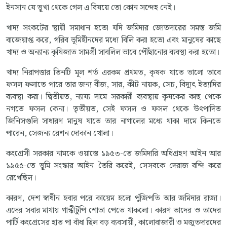
ইনসান যে ভূখা থেকে গেল এ বিষয়ে তো কোন সন্দেহ নেই।
খাদ্য সংকটের স্থায়ী সমাধান হতো যদি জমিদার জোতদারের সমস্ত জমি
বাজেয়াপ্ত করে, গরিব ভূমিহীনদের মধ্যে বিলি করা হতো এবং মানুষের কাছে
খাদ্য ও অন্যান্য কৃষিজাত সামগ্রী সাবলিল ভাবে পৌঁছানোর ব্যবস্থা করা হতো।
খাদ্য নিরাপত্তার তিনটি মূল শর্ত এরকম প্রথমত, কৃষক যাতে ভালো ভাবে
ফসল ফলাতে পারে তার জন্য বীজ, সার, কীট নায়ক, সেচ, বিদ্যুৎ ইত্যাদির
ব্যবস্থা করা। দ্বিতীয়ত, ন্যায্য দামে সরকারী ব্যবস্থায় কৃষকের কাছ থেকে
নগতে ফসল কেনা। তৃতীয়ত, সেই ফসল ও ফসল থেকে উৎপাদিত
জিনিসগুলি সাধারণ মানুষ যাতে তার নাগালের মধ্যে থাকা দামে কিনতে
পারেন, সেজন্য রেশন দোকান খোলা।
কংগ্রেসী সরকার নামকে ওয়াস্তে ১৯৫৩-তে জমিদারি অধিগ্রহণ আইন আর
১৯৫৫-তে ভূমি সংস্কার আইন তৈরি করেই, সেসবকে দেরাজ বন্দি করে
রেখেছিল।
কারণ, দেশ স্বাধীন হবার পরে কায়েম হলো পুঁজিপতি আর জমিদার রাজা।
এদের সবার মাথায় গান্ধীটুপি শোভা পেতে থাকলো। কারণ তাদের ও তাদের
পার্টি কংগ্রেসের হাত পা বাঁধা ছিল বড় ব্যবসায়ী, কালোবাজারী ও মজুতদারদের