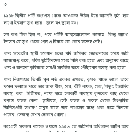
৩
১৯৪৮-দ্বিতীয় পার্টি কংগ্রেস থেকে আওয়াজ উঠল ইয়ে আজাদি ঝুঠা হায়
লাখো ইনসান ভুখা হ্যায় - ভুলো মৎ ভুলো মৎ।
সব কথা ঠিক ছিল না, পরে পার্টিই আত্মসমালোচনা করেছে। কিন্তু লাাখো
ইনসান যে ভূখা থেকে গেল এ বিষয়ে তো কোন সন্দেহ নেই।
খাদ্য সংকটের স্থায়ী সমাধান হতো যদি জমিদার জোতদারের সমস্ত জমি
বাজেয়াপ্ত করে, গরিব ভূমিহীনদের মধ্যে বিলি করা হতো এবং মানুষের কাছে
খাদ্য ও অন্যান্য কৃষিজাত সামগ্রী সাবলিল ভাবে পৌঁছানোর ব্যবস্থা করা হতো।
খাদ্য নিরাপত্তার তিনটি মূল শর্ত এরকম প্রথমত, কৃষক যাতে ভালো ভাবে
ফসল ফলাতে পারে তার জন্য বীজ, সার, কীট নায়ক, সেচ, বিদ্যুৎ ইত্যাদির
ব্যবস্থা করা। দ্বিতীয়ত, ন্যায্য দামে সরকারী ব্যবস্থায় কৃষকের কাছ থেকে
নগতে ফসল কেনা। তৃতীয়ত, সেই ফসল ও ফসল থেকে উৎপাদিত
জিনিসগুলি সাধারণ মানুষ যাতে তার নাগালের মধ্যে থাকা দামে কিনতে
পারেন, সেজন্য রেশন দোকান খোলা।
কংগ্রেসী সরকার নামকে ওয়াস্তে ১৯৫৩-তে জমিদারি অধিগ্রহণ আইন আর