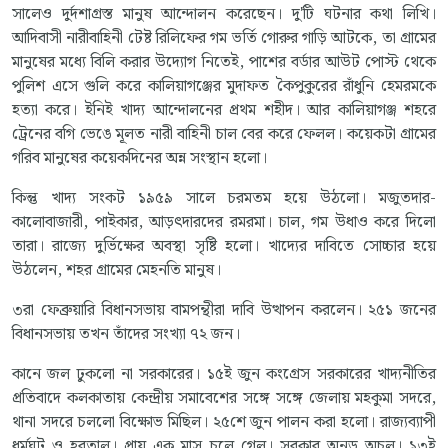
সালেও দুর্দশাগ্রস্ত মানুষ আন্দোলন করেছেন। দু'টি ঘটনার কথা লিখি।
আদিবাসী নারীবাহিনী টেষ্ট রিলিফের গম ভর্তি গোরুর গাড়ি আটকে, তা গ্রামের
মানুষের মধ্যে বিলি করার উদ্যোগ নিতেই, পাশের বর্ডার আউট পোস্ট থেকে
পুলিশ এসে গুলি করে কালিয়াগঞ্জের মুদাফত কৈপুকুরের রাঁধুনি হেমরমকে
হত্যা করে। ইনিই খাদ্য আন্দোলনের প্রথম শহীদ। আর কালিয়াগঞ্জ শহরে
ট্রেনের বগি ভেঙে মূলত নারী বাহিনী চাল বের করে ফেলল। কয়েকটা গ্রামের
গরিব মানুষের কয়েকদিনের অন্ন সংস্থান হলো।
কিন্তু খাদ্য সংকট ১৯৫৯ সালে চরমতম হয়ে উঠলো। মজুতদার-
কালোবাজারী, পাইকার, আড়ৎদারদের রমরমা। চাল, গম উধাও করে দিলো
তারা। রাজ্যে দুর্ভিক্ষের অবস্থা সৃষ্টি হলো। খাদ্যের দাবিতে সোচ্চার হয়ে
উঠলেন, শহর গ্রামের মেহনতি মানুষ।
৩রা ফেব্রুয়ারি বিধানসভায় বামপন্থীরা দাবি উত্থাপন করলেন। ২৫১ জনের
বিধানসভায় তখন তাঁদের সংখ্যা ৭২ জন।
কানে জল ঢুকলো না সরকারের। ১৫ই জুন কংগ্রেস সরকারের খাদ্যনীতির
প্রতিবাদে কলকাতায় কেন্দ্রীয় সমাবেশের সঙ্গে সঙ্গে জেলায় মহকুমা সদরে,
থানা সদরে চললো বিক্ষোভ মিছিল। ২৫শে জুন পালন করা হলো। রাজ্যব্যাপী
ধর্মঘট ও হরতাল। প্রায় এক মাস চলে গেল। সরকার অনড় অচল। ১৩ই