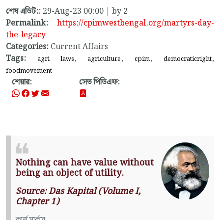
শেষ এডিট::
29-Aug-23 00:00 | by 2
Permalink:
https://cpimwestbengal.org/martyrs-day-
the-legacy
Categories:
Current Affairs
Tags:
,
,
,
,
agri laws
agriculture
cpim
democraticright
foodmovement
শেয়ার:
সেভ পিডিএফ:
Nothing can have value without
being an object of utility.
Source: Das Kapital (Volume I,
Chapter 1)
কার্ল মার্কস