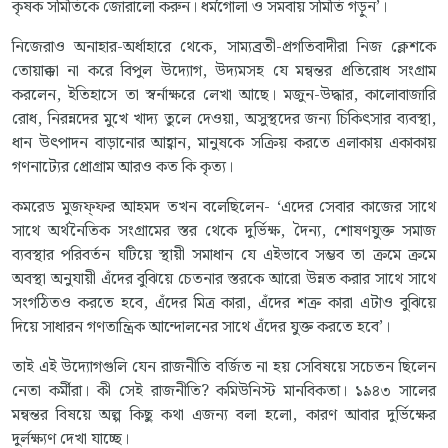
কৃষক সমিতিকে জোরালো করুন। ধর্মগোলা ও সমবায় সমিতি গড়ুন’।
নিজেরাও অনাহার-অর্ধাহারে থেকে, সাম্যব্রতী-প্রগতিবাদীরা নিজ ক্লেশকে
তোয়াক্কা না করে বিপুল উদ্যোগ, উদ্যমসহ যে মন্বন্তর প্রতিরোধ সংগ্রাম
করলেন, ইতিহাসে তা স্বর্নাক্ষরে লেখা আছে। মজুন-উদ্ধার, কালোবাজারি
রোধ, নিরন্নদের মুখে খাদ্য তুলে দেওয়া, অসুস্থদের জন্য চিকিৎসার ব্যবস্থা,
ধান উৎপাদন বাড়ানোর আহ্বান, মানুষকে সক্রিয় করতে এলাকায় একাকায়
গণনাট্যের প্রোগ্রাম আরও কত কি কৃত্য।
কমরেড মুজফ্‌ফর আহমদ তখন বলেছিলেন- ‘এদের সেবার কাজের সাথে
সাথে অর্থনৈতিক সংগ্রামের স্তর থেকে দুর্ভিক্ষ, দৈন্য, শোষণযুক্ত সমাজ
ব্যবস্থার পরিবর্তন ঘটিয়ে স্থায়ী সমাধান যে এইভাবে সম্ভব তা ক্রমে ক্রমে
অবস্থা অনুযায়ী এঁদের বুঝিয়ে চেতনার স্তরকে আরো উন্নত করার সাথে সাথে
সংগঠিতও করতে হবে, এঁদের মিত্র কারা, এঁদের শত্রু কারা এটাও বুঝিয়ে
দিয়ে সাধারন গণতান্ত্রিক আন্দোলনের সাথে এঁদের যুক্ত করতে হবে’।
তাই এই উদ্যোগগুলি যেন রাজনীতি বর্জিত না হয় সেবিষয়ে সচেতন ছিলেন
নেতা কর্মীরা। কী সেই রাজনীতি? কমিউনিস্ট মানবিকতা। ১৯৪৩ সালের
মন্বন্তর বিষয়ে অল্প কিছু কথা এজন্য বলা হলো, কারণ আবার দুর্ভিক্ষের
দুর্লক্ষ্যণ দেখা যাচ্ছে।