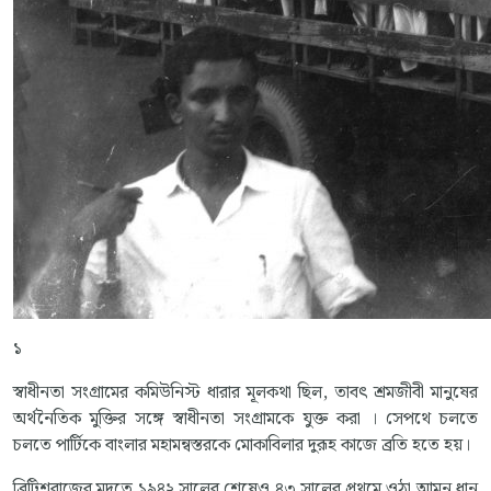
১
স্বাধীনতা সংগ্রামের কমিউনিস্ট ধারার মূলকথা ছিল, তাবৎ শ্রমজীবী মানুষের
অর্থনৈতিক মুক্তির সঙ্গে স্বাধীনতা সংগ্রামকে যুক্ত করা । সেপথে চলতে
চলতে পার্টিকে বাংলার মহামন্বস্তরকে মোকাবিলার দুরূহ কাজে ব্রতি হতে হয়।
ব্রিটিশরাজের মদতে ১৯৪২ সালের শেষেও ৪৩ সালের প্রথমে ওঠা আমন ধান