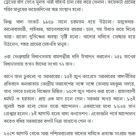
ট্রেনের বগি ভেঙে মূলত নারী বাহিনী চাল বের করে ফেলল। কয়েকটা গ্রামের
গরিব মানুষের কয়েকদিনের অন্ন সংস্থান হলো।
কিন্তু খাদ্য সংকট ১৯৫৯ সালে চরমতম হয়ে উঠলো। মজুতদার-
কালোবাজারী, পাইকার, আড়ৎদারদের রমরমা। চাল, গম উধাও করে দিলো
তারা। রাজ্যে দুর্ভিক্ষের অবস্থা সৃষ্টি হলো। খাদ্যের দাবিতে সোচ্চার হয়ে
উঠলেন, শহর গ্রামের মেহনতি মানুষ।
৩রা ফেব্রুয়ারি বিধানসভায় বামপন্থীরা দাবি উত্থাপন করলেন। ২৫১ জনের
বিধানসভায় তখন তাঁদের সংখ্যা ৭২ জন।
কানে জল ঢুকলো না সরকারের। ১৫ই জুন কংগ্রেস সরকারের খাদ্যনীতির
প্রতিবাদে কলকাতায় কেন্দ্রীয় সমাবেশের সঙ্গে সঙ্গে জেলায় মহকুমা সদরে,
থানা সদরে চললো বিক্ষোভ মিছিল। ২৫শে জুন পালন করা হলো। রাজ্যব্যাপী
ধর্মঘট ও হরতাল। প্রায় এক মাস চলে গেল। সরকার অনড় অচল। ১৩ই
জুলাই শুরু হলো জেল ভরো আন্দোলন। একমাসের মধ্যে ১৬৩৪ জন
গ্রেপ্তার হলেন। ৮ই আগস্ট হলো খাদ্য কনভেশন। এতোগুলি পর্বে আন্দোলন
করেও বধির সরকারের কপট নিদ্রা ভাঙানো গেল না।
২৩শে আগস্ট থেকে সারা পশ্চিমবাংলায় খাদ্যের দাবিতে প্রত্যক্ষ সংগ্রাম শুরু