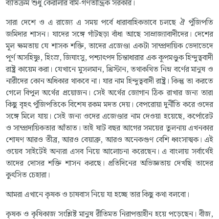
ব্যতিক্রম শুধু কেরালার বাম-গণতান্ত্রিক সরকার।
সারা দেশে ও এ রাজ্যে এ সময় পর্বে ধারাবাহিকভাবে চলছে ঐ পুঁজিপতি
জমিদার শাসন। যাদের সঙ্গে গাঁটছড়া বাঁধা আছে সাম্রাজ্যাবাদীদের। দেশের
মূল ক্ষমতায় যে শাসক শক্তি, তাদের এজেণ্ডা একটা সাম্প্রদায়িক ভেদাভেদে
পূর্ণ অসহিষ্ণু, হিংস্র, জিঘাংসু, পশ্চাৎপদ চিন্তাধারার এক কূপমণ্ডুক হিন্দুত্ববাদী
রাষ্ট্র কায়েম করা। যেখানে মুসলমান, খ্রিস্টান, তথাকথিত নিম্ন বর্ণের মানুষ ও
নারীদের কোন অধিকার থাকবে না। যার নাম হিন্দুত্ববাদী রাষ্ট্র। কিন্তু তা করতে
গেলে বিপুল অর্থের প্রয়োজন। সেই অর্থের জোগান ঠিক রাখার জন্য তারা
কিছু বৃহৎ পুঁজিপতিকে বিশেষ রকম মদত দেয়। বেপরোয়া দুর্নীতি করে ওদের
সঙ্গে মিলে যায়। সেই জন্য ওদের এজেণ্ডার নাম দেওয়া হয়েছে, কর্পোরেট
ও সাম্প্রদায়িকতার আঁতাত। তাই ষাট বছর আগের সময়ের তুলনায় এখনকার
শোষণ আরও তীব্র, আরও বেয়াব্রু, আরও অনেকগুণ বেশি ধ্বংসাত্মক। এই
ওয়েব সাইটেই অন্যরা এসব নিয়ে আলোচনা করেছেন। এ বাংলায় সর্বার্থেই
তাদের দোসর শক্তি শাসন করছে। প্রতিদিনের অভিজ্ঞতায় দেখছি তাদের
কুৎসিত চেহারা।
আমরা এখানে কৃষক ও চাষবাস নিয়ে যা হচ্ছে তার কিছু কথা বলবো।
কৃষক ও কৃষিকাজ সংশ্লিষ্ট মানুষ রীতিমত নিরাপত্তাহীন হয়ে পড়েছেন। বীজ,