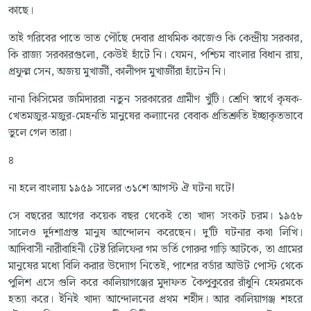
কাছে।
তাই গরিবের পাতে ভাত পৌঁছে দেবার প্রাথমিক কাজেও কি কেন্দ্রীয় সরকার,
কি রাজ্য সরকারগুলো, কেউই হাঁটে নি। যেমন, পশ্চিম বাংলার বিধান রায়,
প্রফুল্ল সেন, অজয় মুখার্জী, কালীপদ মুখার্জীরা হাঁটেন নি।
নানা কিসিমের জমিদাররা নতুন সরকারের গ্রামীণ খুঁটি। শ্রেণি স্বার্থে কৃষক-
খেতমজুর-মজুর-মেহনতি মানুষের কল্যানের বেবাক প্রতিশ্রুতি ইচ্ছাকৃতভাবে
ভুলে গেল তারা।
৪
না হলে বাংলায় ১৯৫৯ সালের ৩১শে আগস্ট ঐ ঘটনা ঘটে!
সে বছরের আগের কয়েক বছর থেকেই তো খাদ্য সংকট চরম। ১৯৫৮
সালেও দুর্দশাগ্রস্ত মানুষ আন্দোলন করেছেন। দু'টি ঘটনার কথা লিখি।
আদিবাসী নারীবাহিনী টেষ্ট রিলিফের গম ভর্তি গোরুর গাড়ি আটকে, তা গ্রামের
মানুষের মধ্যে বিলি করার উদ্যোগ নিতেই, পাশের বর্ডার আউট পোস্ট থেকে
পুলিশ এসে গুলি করে কালিয়াগঞ্জের মুদাফত কৈপুকুরের রাঁধুনি হেমরমকে
হত্যা করে। ইনিই খাদ্য আন্দোলনের প্রথম শহীদ। আর কালিয়াগঞ্জ শহরে