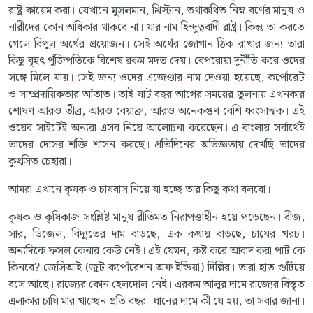
রাষ্ট্র কায়েম করা। যেখানে মুসলমান, খ্রিস্টান, তথাকথিত নিম্ন বর্ণের মানুষ ও
নারীদের কোন অধিকার থাকবে না। যার নাম হিন্দুত্ববাদী রাষ্ট্র। কিন্তু তা করতে
গেলে বিপুল অর্থের প্রয়োজন। সেই অর্থের জোগান ঠিক রাখার জন্য তারা
কিছু বৃহৎ পুঁজিপতিকে বিশেষ রকম মদত দেয়। বেপরোয়া দুর্নীতি করে ওদের
সঙ্গে মিলে যায়। সেই জন্য ওদের এজেণ্ডার নাম দেওয়া হয়েছে, কর্পোরেট
ও সাম্প্রদায়িকতার আঁতাত। তাই ষাট বছর আগের সময়ের তুলনায় এখনকার
শোষণ আরও তীব্র, আরও বেয়াব্রু, আরও অনেকগুণ বেশি ধ্বংসাত্মক। এই
ওয়েব সাইটেই অন্যরা এসব নিয়ে আলোচনা করেছেন। এ বাংলায় সর্বার্থেই
তাদের দোসর শক্তি শাসন করছে। প্রতিদিনের অভিজ্ঞতায় দেখছি তাদের
কুৎসিত চেহারা।
আমরা এখানে কৃষক ও চাষবাস নিয়ে যা হচ্ছে তার কিছু কথা বলবো।
কৃষক ও কৃষিকাজ সংশ্লিষ্ট মানুষ রীতিমত নিরাপত্তাহীন হয়ে পড়েছেন। বীজ,
সার, ডিজেল, বিদ্যুতের দাম বাড়ছে, এক কথায় বাড়ছে, চাষের খরচ।
অন্যদিকে ফসল কেনার কেউ নেই। এই যেমন, কষ্ট করে আবাদ করা পাট কে
কিনবে? জেসিআই (জুট কর্পোরেশন অফ ইন্ডিয়া) দিল্লির। তারা হাত গুটিয়ে
বসে আছে। রাজ্যের কোন হেলদোল নেই। এরকম আলুর দামে রাজ্যের বিস্তৃত
এলাকার চাষি মার খাচ্ছেন প্রতি বছর। ধানের দামে কী যে হয়, তা সবার জানা।