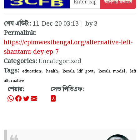
শেষ এডিট::
11-Dec-20 03:13 | by 3
Permalink:
https://cpimwestbengal.org/alternative-left-
shantanu-dey-ep-7
Categories:
Uncategorized
Tags:
,
,
,
,
education
health
kerala ldf govt
kerala model
left
alternative
শেয়ার:
সেভ পিডিএফ: