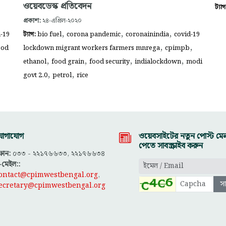
ওয়েবডেস্ক প্রতিবেদন
ট্যা
প্রকাশ:
২৪-এপ্রিল-২০২০
,
,
,
-19
ট্যাগ:
bio fuel
corona pandemic
coronainindia
covid-19
,
,
ood
lockdown migrant workers farmers mnrega
cpimpb
,
,
,
,
ethanol
food grain
food security
indialockdown
modi
,
,
govt 2.0
petrol
rice
োগাযোগ
ওয়েবসাইটের নতুন পোস্ট মেল
পেতে সাবস্ক্রাইব করুন
োন:
০৩৩ - ২২১৭৬৬৩৩, ২২১৭৬৬৩৪
-মেইল::
ontact@cpimwestbengal.org
,
ecretary@cpimwestbengal.org