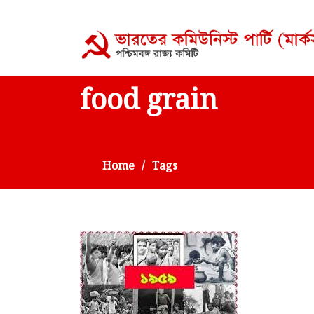
food grain
Home
Tags