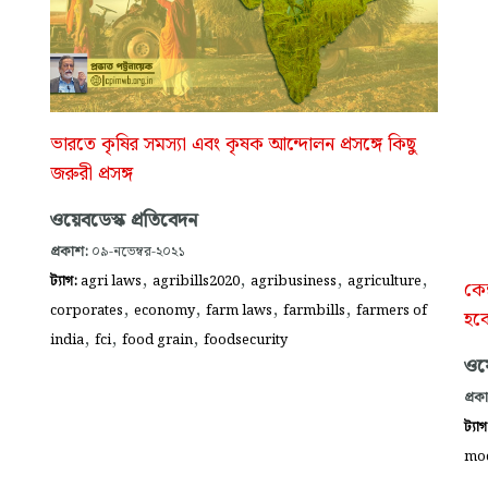
ভারতে কৃষির সমস্যা এবং কৃষক আন্দোলন প্রসঙ্গে কিছু
জরুরী প্রসঙ্গ
ওয়েবডেস্ক প্রতিবেদন
প্রকাশ:
০৯-নভেম্বর-২০২১
,
,
,
,
ট্যাগ:
agri laws
agribills2020
agribusiness
agriculture
কেন
,
,
,
,
corporates
economy
farm laws
farmbills
farmers of
হবে
,
,
,
india
fci
food grain
foodsecurity
ওয়ে
প্রক
ট্যা
mod