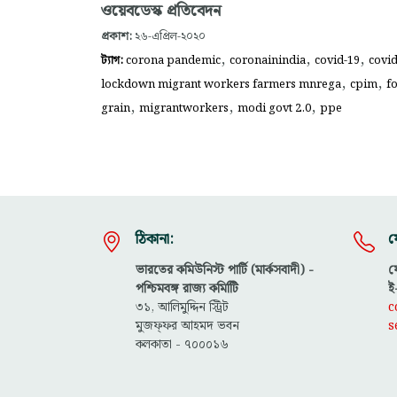
ওয়েবডেস্ক প্রতিবেদন
প্রকাশ:
২৬-এপ্রিল-২০২০
,
,
,
ট্যাগ:
corona pandemic
coronainindia
covid-19
covid
,
,
lockdown migrant workers farmers mnrega
cpim
f
,
,
,
grain
migrantworkers
modi govt 2.0
ppe
ঠিকানা:
য
ভারতের কমিউনিস্ট পার্টি (মার্কসবাদী) -
ফ
পশ্চিমবঙ্গ রাজ্য কমিটিি
ই
৩১, আলিমুদ্দিন স্ট্রিট
c
মুজফ্ফ‌র আহমদ ভবন
s
কলকাতা - ৭০০০১৬