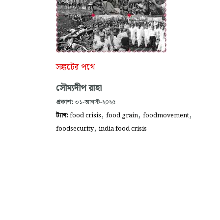
সঙ্কটের পথে
সৌম্যদীপ রাহা
প্রকাশ:
৩১-আগস্ট-২০২৫
,
,
,
ট্যাগ:
food crisis
food grain
foodmovement
,
foodsecurity
india food crisis