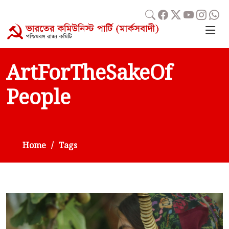
ArtForTheSakeOf
People
Home
Tags