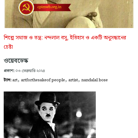
শিল্পে সমাজ ও তন্ত্র: নন্দলাল বসু, ইতিহাস ও একটি অনুসন্ধানের
চেষ্টা
ওয়েবডেস্ক
প্রকাশ:
০৩-ফেব্রুয়ারি-২০২৪
,
,
,
ট্যাগ:
art
artforthesakeof people
artist
nandalal bose