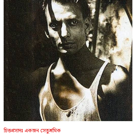
চিত্তপ্রসাদঃ একজন সেতুশ্রমিক