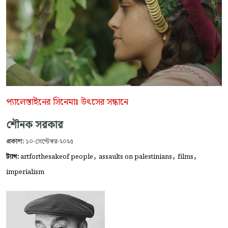
প্যালেস্তাইনের সিনেমাঃ উৎসের সন্ধানে
শৌনক সরকার
প্রকাশ:
১০-সেপ্টেম্বর-২০২৫
,
,
,
ট্যাগ:
artforthesakeof people
assaults on palestinians
films
imperialism