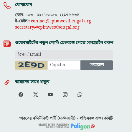
যোগাযোগ
ফোন:
০৩৩ - ২২১৭৬৬৩৩, ২২১৭৬৬৩৪
ই-মেইল::
contact@cpimwestbengal.org
,
secretary@cpimwestbengal.org
ওয়েবসাইটের নতুন পোস্ট মেলবক্সে পেতে সাবস্ক্রাইব করুন
আমাদের সাথে থাকুন
ভারতের কমিউনিস্ট পার্টি (মার্কসবাদী) - পশ্চিমবঙ্গ রাজ্য কমিটি