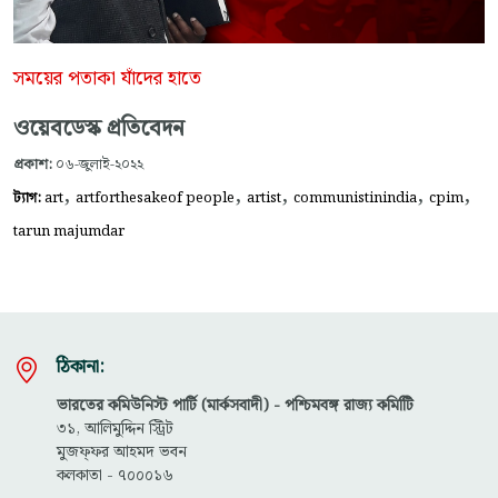
সময়ের পতাকা যাঁদের হাতে
ওয়েবডেস্ক প্রতিবেদন
প্রকাশ:
০৬-জুলাই-২০২২
,
,
,
,
,
ট্যাগ:
art
artforthesakeof people
artist
communistinindia
cpim
tarun majumdar
ঠিকানা:
ভারতের কমিউনিস্ট পার্টি (মার্কসবাদী) - পশ্চিমবঙ্গ রাজ্য কমিটিি
৩১, আলিমুদ্দিন স্ট্রিট
মুজফ্ফ‌র আহমদ ভবন
কলকাতা - ৭০০০১৬