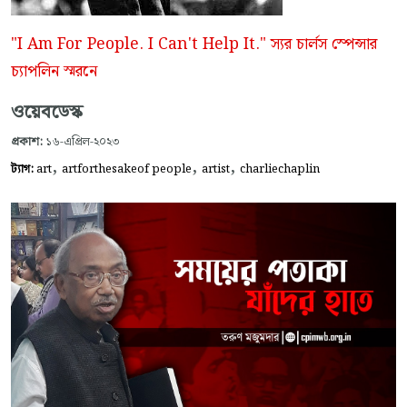
"I Am For People. I Can't Help It." স্যর চার্লস স্পেন্সার
চ্যাপলিন স্মরনে
ওয়েবডেস্ক
প্রকাশ:
১৬-এপ্রিল-২০২৩
,
,
,
ট্যাগ:
art
artforthesakeof people
artist
charliechaplin