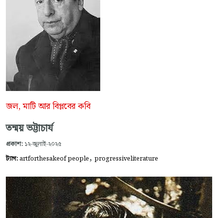
জল, মাটি আর বিপ্লবের কবি
তন্ময় ভট্টাচার্য
প্রকাশ:
১২-জুলাই-২০২৫
,
ট্যাগ:
artforthesakeof people
progressiveliterature