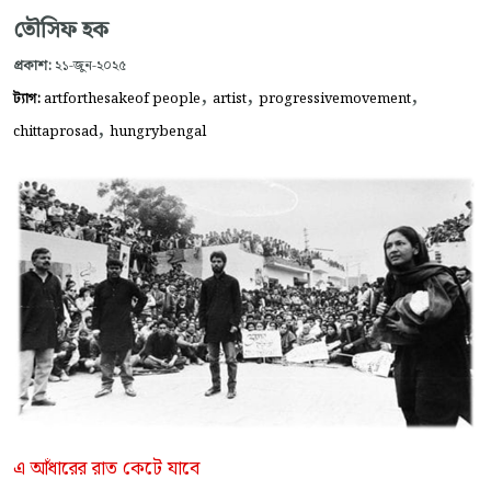
তৌসিফ হক
প্রকাশ:
২১-জুন-২০২৫
,
,
,
ট্যাগ:
artforthesakeof people
artist
progressivemovement
,
chittaprosad
hungrybengal
এ আঁধারের রাত কেটে যাবে