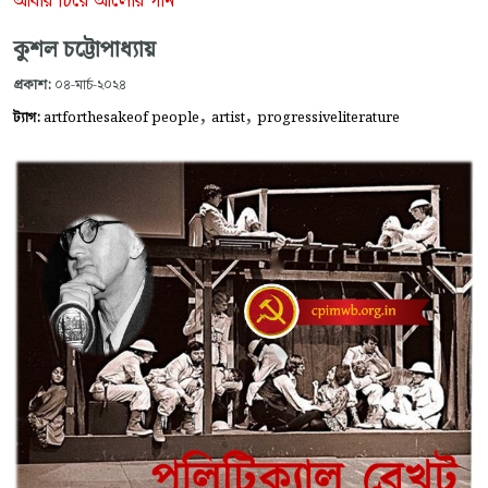
আঁধার চিরে আলোর গান
কুশল চট্টোপাধ্যায়
প্রকাশ:
০৪-মার্চ-২০২৪
,
,
ট্যাগ:
artforthesakeof people
artist
progressiveliterature