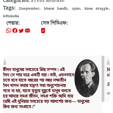
Categories:
Press Release
Tags:
,
,
,
,
25september
bharat bandh
cpim
kisan struggle
leftinindia
শেয়ার:
সেভ পিডিএফ:
Nothing can have value without being an
object of utility.
Source: Das Kapital (Volume I, Chapter 1)
কার্ল মার্কস