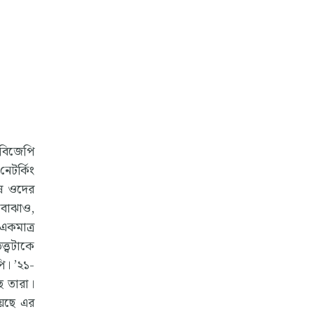
বিজেপি
েটর্কিং
ুষ ওদের
 বোঝাও,
একমাত্র
ত্বটাকে
ি। ’২১-
ে তারা।
য়েছে এর