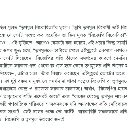
ল মূলত “তৃণমূল বিরোধিতা”র সূত্রে। “তুমি তৃণমূল বিরোধী তাই ব
াক্সে যে ভোট সংহত করা হয়েছিল তা ছিল মূলত “বিজেপি বিরোধিতা”র 
াও” –এই যুক্তিতে। আগেও যেমনটা বলা হয়েছে, এই প্রচার কিন্তু সাম
ওপর ক্ষুব্ধ হয়ে, “তৃণমূলকে হাটাতে গেলে এইমুহূর্তে একমাত্র কার্যক
ে ভোট দিয়েছেন। বিজেপির প্রতি তাঁদের সমর্থনের কারণে দেনন
মাটিতে সরকার গড়া থেকে রুখতে হবে ভেবে তৃণমূলের প্রতি তাঁদের 
য়েছেন, এটাও সত্য। তাঁরা বিশ্বাস করেছেন, এইমুহূর্তে ভোটের অঙ্কে 
এই দুই রকম মানুষই যে সমর্থন না থাকা সত্বেও বিজেপি বা তৃণমূ
ক্রমে কেন্দ্র ও রাজ্যের সরকার চালাচ্ছে। অর্থাৎ “বিজেপির হাতে
কে তাড়ানোর শক্তি এদেরই আছে” এবং “রাজ্যে যেহেতু তৃণমূল শাস
ি গণতান্ত্রিক পরিসরে শাসকদলকে যদি অন্যপক্ষের প্রতি নেতিবা
ই বড় সংকট। সেই দলের পক্ষে তো বটেই। বায়নারিটি সফলভাবে প্রতিষ
ে। বিজেপি ও তৃণমূল উভয়ের জন্যই।