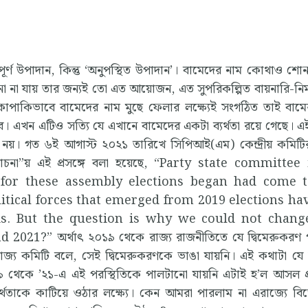
বপূর্ণ উপাদান, কিন্তু ‘অনুপস্থিত উপাদান’। বামেদের নাম কোথাও শোন
না না যায় তার জন্যই তো এত আয়োজন, এত সুপরিকল্পিত বায়নারি-নির্
াকাপাকিভাবে বামেদের নাম মুছে ফেলার লক্ষ্যেই সংগঠিত তাই বাম
 হবে। এখন এটিও সত্যি যে এখানে বামেদের একটা ব্যর্থতা রয়ে গেছে। এই 
 নয়। গত ৬ই আগাস্ট ২০২১ তারিখে সিপিআই(এম) কেন্দ্রীয় কমিট
্যালোচনা”য় এই প্রসঙ্গে বলা হয়েছে, “Party state committee
for these assembly elections began had come t
litical forces that emerged from 2019 elections ha
is. But the question is why we could not chang
21?” অর্থাৎ ২০১৯ থেকে রাজ্য রাজনীতিতে যে দ্বিমেরুকরণ পু
ে রাজ্য কমিটি বলে, সেই দ্বিমেরুকরণকে ভাঙা যায়নি। এই কথাটা যে
৯ থেকে ’২১-এ এই পরস্থিতিকে পালটানো যায়নি এটাই হ’ল আসল প্র
ব্যর্থতাকে কাটিয়ে ওঠার লক্ষ্যে। কেন আমরা পারলাম না এরাজ্যে ব