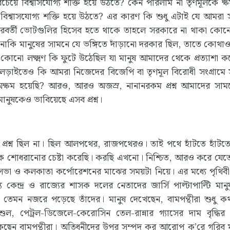
বচেয়ে বিশ্বাসযোগ্য শক্তি হয়ে উঠতে? কেন পারলাম না তৃণমূলকে ক্ষম
য়ে বিশ্বাসযোগ্য শক্তি হয়ে উঠতে? এর কারণ কি শুধু এটাই যে আমরা
 পরবর্তী ভোটগুলির হিসেব হতে থাকে তাহলে সরকারে না থাকা কো
 নাকি মানুষের সামনে যে ভঙ্গিতে দাঁড়ানো দরকার ছিল, তাতে কোথা
 লক্ষ্মণ কি ফুটে উঠেছিল যা মানুষ আমাদের থেকে প্রত্যাশা ক
র লড়াইতেও কি আমরা নিজেদের বিজেপি বা তৃণমূল বিরোধী সংগ্রামে
তে অক্ষম হয়েছি? আরও, আরও অজস্র, নানানরকম প্রশ্ন আমাদের সা
মানুষকেও ভাবিয়েছে এসব প্রশ্ন।
্রশ্ন ছিল না। ছিল আলপথের, রাজপথেরও। তাই পথে হাঁটতে হাঁটতে
খানিক শোধরানোর চেষ্টা করেছি। করছি এখনো। নিশ্চিত, আরও করে যেত
ভা ও কলকাতা কর্পোরেশনের মাঝের সময়টা নিয়ে। এর মধ্যে পৃথিব
ে কেন্দ্র ও রাজ্যের শাসক দলের নেতাদের জার্সি পাল্টাপাল্টি মান
তেমন নজরে পড়েছে তাঁদের। মানুষ দেখেছেন, বামপন্থীরা শুধু ক
র মাশুল, পেট্রল-ডিজেলে-কেরোসিন তেল-রান্নার গ্যাসের দাম বৃদ্ধির ব
কেছেন বামপন্থীরা। অতিধনীদের উপর সম্পদ কর আরোপ ক’রে গরিব 