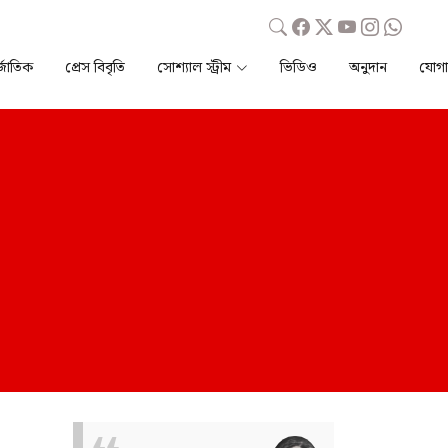
্জাতিক
প্রেস বিবৃতি
সোশ্যাল স্ট্রীম
ভিডিও
অনুদান
যোগ