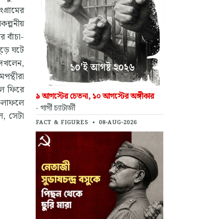
গ্রামের
কল্পনীয়
 বাঁচা-
ুড়ে ঘটে
েখলেন,
পন্থীরা
লে ফিরে
৯ আগস্টের চেতনা, ১০ আগস্টের অঙ্গীকার
 ফলাফলে
- গার্গী চ্যাটার্জী
ল, সেটা
FACT & FIGURES
•
08-AUG-2026