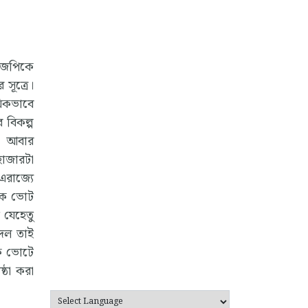
িজেপিকে
সূত্রে।
য়িকভাবে
র বিকল্প
ি। আবার
হাজারটা
এরাজ্যে
লকে ভোট
 যেহেতু
কদল তাই
চক ভোটে
্ঠা করা