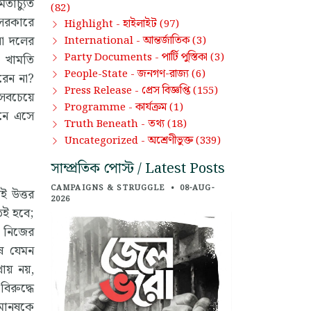
তাচ্যুত
(82)
 সরকারে
হাইলাইট
Highlight -
(97)
নো দলের
আন্তর্জাতিক
International -
(3)
পার্টি পুস্তিকা
Party Documents -
(3)
ও খামতি
জনগণ-রাজ্য
People-State -
(6)
রেন না?
প্রেস বিজ্ঞপ্তি
Press Release -
(155)
 সবচেয়ে
কার্যক্রম
Programme -
(1)
মনে এসে
তথ্য
Truth Beneath -
(18)
অশ্রেণীভুক্ত
Uncategorized -
(339)
সাম্প্রতিক পোস্ট / Latest Posts
CAMPAIGNS & STRUGGLE
•
08-AUG-
ই উত্তর
2026
েই হবে;
ী নিজের
ুষ যেমন
থায় নয়,
িরুদ্ধে
মানুষকে