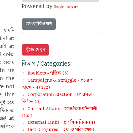
Powered by
Translate
লেখক/কিওয়ার্ড
া যায়নি
মান! এই
েরাই এই
ব্যর্থতা
ির সভায়
বিভাগ / Categories
 in its
পুস্তিকা
Booklets -
(5)
o the
প্রচার ও
Campaigns & Struggle -
ve not
আন্দোলন
(172)
e this
পৌরসভা
Corporation Election -
নির্বাচন
ষ্ট হয়ে
(6)
সাম্প্রতিক ঘটনাবলী
Current Affairs -
 ঠিক তা
(155)
শ্ন! এই
প্রাসঙ্গিক লিংক
External Links -
(4)
িজেপিকে
তথ্য ও পরিসংখ্যান
Fact & Figures -