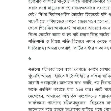
হটানোর ব্যাপারে মানুষের কাছে বাস্তসম্মতভাবে স
করার প্রশ্নে মানুষের কাছে বাস্তসম্মতভাবে সবচে
নেই? বিগত নির্বাচনগুলির ভোটের হিসেবেই যদি
পক্ষেই তো ভবিষ্যতেও কখনো জেতা সম্ভব হবে না!
থেকে গিয়েছিল আমাদের? আমাদের আচরণে এমন কোনো
বিগত ভোটের অঙ্কে না হয় নাই হলাম কিন্তু মাঠে
শক্তিশালী ও বিশ্বস্ত শক্তি হিসেবে প্রমান কর
দাঁড়িয়েছে। আমরা ভেবেছি। পার্টির বাইরে থাকা বহু 
৬
এগুলো পরীক্ষার হলে ব’সে কাগজে কলমে লেখার প
খুঁজেছি আমরা। হাঁটতে হাঁটতেই হাঁটার ভঙ্গিমা 
সারাটা পথজুড়েই। আপাতত কথা বলছি, গত বিধানস
অক্ষে প্রদক্ষিণ করেছে মাত্র ২৩৫ বার। এরই মধ্য
দেখেছেন, আমাদের আন্তরিক সংশোধনের প্রয়াসও 
কার্যক্ষেত্রে পাল্টেছে বডিল্যাঙ্গুয়েজ। বিদ্যুতে
আন্দোলন গড়ে তুলতে সংগ্রামের মাটিতে পড়ে থে