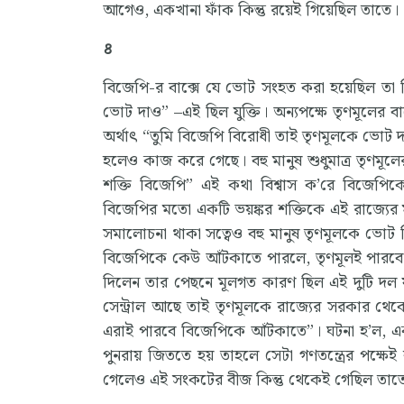
আগেও, একখানা ফাঁক কিন্তু রয়েই গিয়েছিল তাতে।
৪
বিজেপি-র বাক্সে যে ভোট সংহত করা হয়েছিল তা ছি
ভোট দাও” –এই ছিল যুক্তি। অন্যপক্ষে তৃণমূলের ব
অর্থাৎ “তুমি বিজেপি বিরোধী তাই তৃণমূলকে ভোট দ
হলেও কাজ করে গেছে। বহু মানুষ শুধুমাত্র তৃণমূলের 
শক্তি বিজেপি” এই কথা বিশ্বাস ক’রে বিজেপিক
বিজেপির মতো একটি ভয়ঙ্কর শক্তিকে এই রাজ্যের 
সমালোচনা থাকা সত্বেও বহু মানুষ তৃণমূলকে ভোট দি
বিজেপিকে কেউ আঁটকাতে পারলে, তৃণমূলই পারবে। 
দিলেন তার পেছনে মূলগত কারণ ছিল এই দুটি দল যথা
সেন্ট্রাল আছে তাই তৃণমূলকে রাজ্যের সরকার থে
এরাই পারবে বিজেপিকে আঁটকাতে”। ঘটনা হ’ল, একট
পুনরায় জিততে হয় তাহলে সেটা গণতন্ত্রের পক্ষে
গেলেও এই সংকটের বীজ কিন্তু থেকেই গেছিল তাত