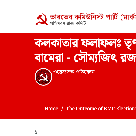
কলকাতার ফলাফলঃ তৃণম
বামেরা - সৌম্যজিৎ র
ওয়েবডেস্ক প্রতিবেদন
Home
The Outcome of KMC Election:
১