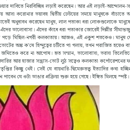
া দেওয়ার দাবিতে নিরবিচ্ছিন্ন লড়াই করেছেন। আর এই লড়াই-আন্দোলন-সং
েয়ে আসা করোনার ভয়াবহ দ্বিতীয় ঢেউয়ের সময়ে মানুষকে বাঁচাতে অ
তাতেই অনুধাবন করেছেন মানুষ, লাল পতাকা ধরা লোকগুলোকে মানুষের
র ভালোবাসা। এঁদের কাঁধে ধরা পতাকার জোরেই দিল্লীর সীমান্তজ
ে পড়ে মিছিল-নগরী কলকাতায়। আজও, এই একুশ শতকেও। মানুষ দ
টের অঙ্ক ক’ষে হিন্দুত্বের চটিতে পা গলায়, তখন পরাজিত হয়েও বাম
ক জমিতেও করে না আপোষ। হৃত সম্মান, ভালোবাসা, ভরসা তিলেতি
দখলদারির আর হাজার সন্ত্রাস-ভোট লুঠ সত্বেও কলকাতা কর্পোরেশনের
ির কিচ্ছু নেই। সেই যে বায়নারি-দ্বিমেরুতত্ত্ব ইত্যাদির কথা হচ্ছি
াবেন যে ওটা ভাঙার প্রক্রিয়া শুরু হয়ে গেছে। ইঙ্গিত মিলছে স্পষ্ট।