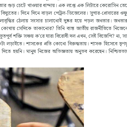
ষমতার গুড় চেটে খাওয়ার ধান্দায়। এক লপ্তে এক লিটারে কেরোসিন তে
দ্যুতের। দিনে দিনে বাড়ল পেট্রল-ডিজেলের। সুগার-প্রেসারের ওষ
্যবৃদ্ধির ঠেলায় সংসার চালানোই দুষ্কর হয়ে পড়ল জনতার। জনত
ময় কোথায় সেদিকে তাকানোর? তিনি ব্যস্ত জাতীয় রাজনীতিতে নিজে
ূর্ব শক্তি সঞ্চয় ক’রে যারা বিরোধী দল এখন, সেই বিজেপি? না, স
টা লড়াইতে। শাসকের প্রতি কোনো বিরুদ্ধতায়। শাসক হিসেবে তৃণমূল 
দিতে হয়নি। মানুষ নিজের অভিজ্ঞতায় অনুভব করেছেন। নিশ্চিতভ