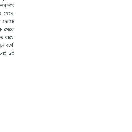
লের দাম
ুধ থেকে
ার ভোটে
কে মেলে
াত মাসে
ব্যর্থ,
াবেই এই