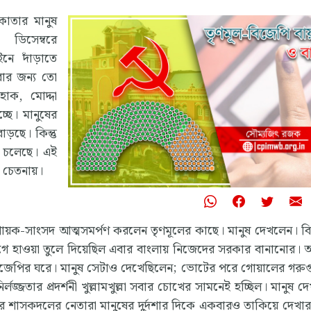
কাতার মানুষ
 ডিসেম্বরে
নে দাঁড়াতে
করার জন্য তো
োক, মোদ্দা
ছে। মানুষের
াড়ছে। কিন্তু
ই চলেছে। এই
র চেতনায়।
ী গায়ক-সাংসদ আত্মসমর্পণ করলেন তৃণমূলের কাছে। মানুষ দেখলেন। ব
ে হাওয়া তুলে দিয়েছিল এবার বাংলায় নিজেদের সরকার বানানোর।
বিজেপির ঘরে। মানুষ সেটাও দেখেছিলেন; ভোটের পরে গোয়ালের গর
তার প্রদর্শনী খুল্লামখুল্লা সবার চোখের সামনেই হচ্ছিল। মানুষ দ
াজ্যের শাসকদলের নেতারা মানুষের দুর্দশার দিকে একবারও তাকিয়ে দেখা