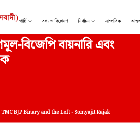
পার্টি
তথ্য ও বিশ্লেষণ
নির্বাচন
সাম্প্রতিক
আন্তর
ূল-বিজেপি বায়নারি এবং
জক
 TMC BJP Binary and the Left - Somyajit Rajak