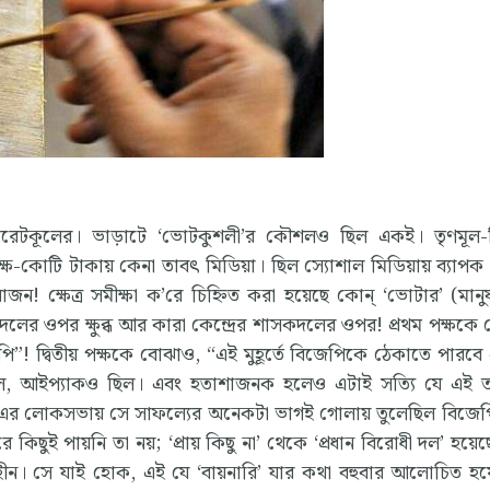
পোরেটকূলের। ভাড়াটে ‘ভোটকুশলী’র কৌশলও ছিল একই। তৃণমূল-
 লক্ষ-কোটি টাকায় কেনা তাবৎ মিডিয়া। ছিল স্যোশাল মিডিয়ায় ব্যাপক ন
 ক্ষেত্র সমীক্ষা ক’রে চিহ্নিত করা হয়েছে কোন্‌ ‘ভোটার’ (মান
লের ওপর ক্ষুব্ধ আর কারা কেন্দ্রের শাসকদলের ওপর! প্রথম পক্ষকে
পি”! দ্বিতীয় পক্ষকে বোঝাও, “এই মুহূর্তে বিজেপিকে ঠেকাতে পারবে 
ল, আইপ্যাকও ছিল। এবং হতাশাজনক হলেও এটাই সত্যি যে এই তত্
৯-এর লোকসভায় সে সাফল্যের অনেকটা ভাগই গোলায় তুলেছিল বিজেপ
িছুই পায়নি তা নয়; ‘প্রায় কিছু না’ থেকে ‘প্রধান বিরোধী দল’ হয়েছ
ীন। সে যাই হোক, এই যে ‘বায়নারি’ যার কথা বহুবার আলোচিত হ