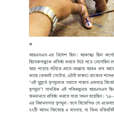
৩
আরএসএস-এর নির্দেশ ছিল। আকাঙ্খা ছিল কর্
দ্বিমেরুতত্ত্বকে প্রতিষ্ঠা করতে উঠে পড়ে লেগেছিল
আর পাড়ায়-গলিতে-গ্রামে-মহল্লায় আরও কত আয়োজন!
কাছে কেবলই ভোটার, এটাই বাস্তব) রাজ্যের শাসকদ
“এই মুহূর্তে তৃণমূলকে সরাতে পারবে একমাত্র বিজে
তৃণমূল”! সামগ্রিক এই পরিকল্পনায় আরএসএস ছি
জনমানসে প্রতিষ্ঠা করতে তারা সফল হয়েছিল। ’১
এর বিধানসভায় তৃণমূল। তবে বিজেপিও যে একেবারে ক
৭৭টি আসন জিতেছে এ বাংলায়, যা কিনা নজিরবিহ