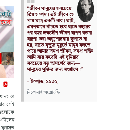
Nothing can have
value without
being an object of utility.
Source: Das Kapital
(Volume I, Chapter 1)
কার্ল মার্কস
িধানসভা
 আর সেই
ুগুলোকে
েখছিলেন
র ফুরসত