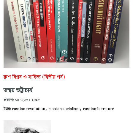
রুশ বিপ্লব ও সাহিত্য (দ্বিতীয় পর্ব)
তন্ময় ভট্টাচার্য
প্রকাশ:
১৪-নভেম্বর-২০২৫
,
,
ট্যাগ:
russian revolution
russian socialism
russian literature