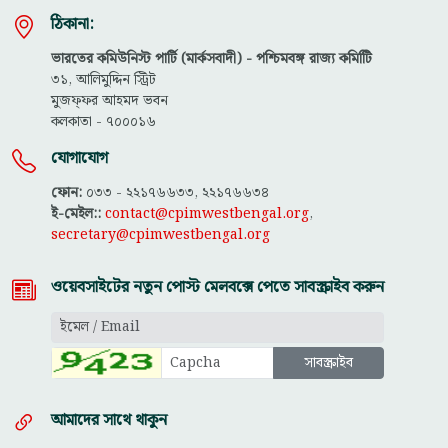
ঠিকানা:
ভারতের কমিউনিস্ট পার্টি (মার্কসবাদী) - পশ্চিমবঙ্গ রাজ্য কমিটিি
৩১, আলিমুদ্দিন স্ট্রিট
মুজফ্ফ‌র আহমদ ভবন
কলকাতা - ৭০০০১৬
যোগাযোগ
ফোন:
০৩৩ - ২২১৭৬৬৩৩, ২২১৭৬৬৩৪
ই-মেইল::
contact@cpimwestbengal.org
,
secretary@cpimwestbengal.org
ওয়েবসাইটের নতুন পোস্ট মেলবক্সে পেতে সাবস্ক্রাইব করুন
আমাদের সাথে থাকুন