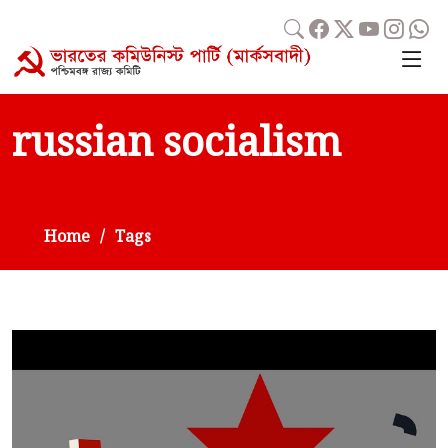
russian socialism
Home
Tags