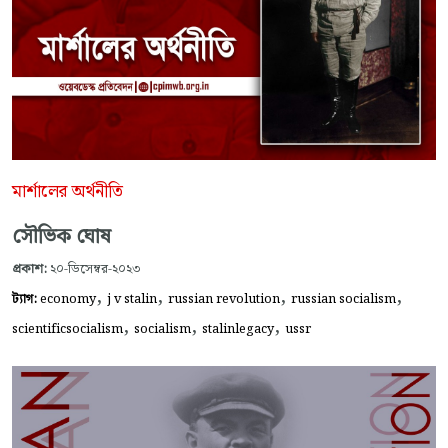
মার্শালের অর্থনীতি
সৌভিক ঘোষ
প্রকাশ:
২০-ডিসেম্বর-২০২৩
,
,
,
,
ট্যাগ:
economy
j v stalin
russian revolution
russian socialism
,
,
,
scientificsocialism
socialism
stalinlegacy
ussr