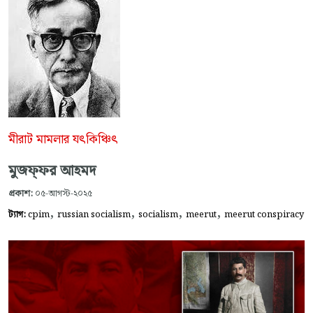
মীরাট মামলার যৎকিঞ্চিৎ
মুজফ্‌ফর আহমদ
প্রকাশ:
০৫-আগস্ট-২০২৫
,
,
,
,
ট্যাগ:
cpim
russian socialism
socialism
meerut
meerut conspiracy