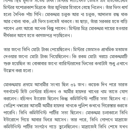
গিনির স্থির মূল্যও সতের টাকা। মিস্টার ল্যাংফোর্ড জেমস এই হাইকোর্টেরই
মিস্টার যশোপ্রকাশ মিত্রকে তাঁর জুনিয়ার হিসাবে বেছে নিলেন। তাঁর ফিস ধার্য
হলো দৈনিক পাঁচ গিনি। মোকদ্দমা চলুক আর না চলুক, আদালত রন্ধ থাক
আর খোলা থাক, এই ফিস চলতেই থাকবে। তা ছাড়া, তাঁরা সরকার হতে বাড়ি
পাবেন এবং আরো অনেক কিছু পাবেন। মিস্টার মিত্র মোকদ্দমা দায়ের হওয়ার
দীর্ঘকাল আগে হতে কাগজপত্র পড়ছিলেন।
তার জন্যে তিনি মোটা টাকা পেয়েছিলেন। মিস্টার জেমসও প্রাথমিক মতামত
দেওয়ার জন্যে মোটা টাকা নিয়েছিলেন। কি রকম মোটা খরচে মোকদ্দমাটি
শুরু হয়েছিল তা বোঝাবার জন্যে ব্যারিস্টারদের ফিসের কথাটাই শুধু এখানে
উল্লেখ করা হলো।
মোকদ্দমায় প্রথমে আসামীর সংখ্যা ছিল ৩১ জন। কয়েক দিন পরে ভারত
গবর্নমেন্ট হিউ লেস্টার হচিল্সন ও আমীর হায়দর খানের নাম তাতে যোগ
করলেন। হচিন্সন ইংরেজ ছিলেন কিন্তু কমিউনিস্ট পার্টির সভ্য ছিলেন না।
তেত্রিশ নম্বরের আসামী আমীর হায়দর খানকে পুলিশ কখনো গিরেস্তার করতে
পারেনি। তিনি কমিউনিস্ট পার্টির সভ্য ছিলেন। মোকদ্দমা চলাকালে তিনি
ইউরোপে গিয়ে আবার ফিরে আসেন। তার পরে, তিনি গোপনে মাদ্রাজে
কমিউনিস্ট পার্টির সংগঠন গড়ে তুলেছিলেন। মাদ্রাজেই তিনি শেষে যখন