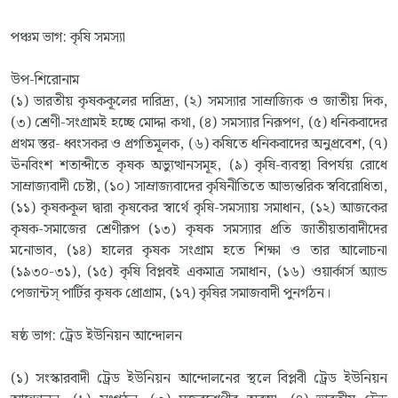
পঞ্চম ভাগ: কৃষি সমস্যা
উপ-শিরোনাম
(১) ভারতীয় কৃষককূলের দারিদ্র্য, (২) সমস্যার সাম্রাজ্যিক ও জাতীয় দিক,
(৩) শ্রেণী-সংগ্রামই হচ্ছে মোদ্দা কথা, (৪) সমস্যার নিরূপণ, (৫) ধনিকবাদের
প্রথম স্তর- ধ্বংসকর ও প্রগতিমূলক, (৬) কষিতে ধনিকবাদের অনুপ্রবেশ, (৭)
ঊনবিংশ শতাব্দীতে কৃষক অভ্যুত্থানসমূহ, (৯) কৃষি-ব্যবস্থা বিপর্যয় রোধে
সাম্রাজ্যবাদী চেষ্টা, (১০) সাম্রাজ্যবাদের কৃষিনীতিতে আভ্যন্তরিক স্ববিরোধিতা,
(১১) কৃষককূল দ্বারা কৃষকের স্বার্থে কৃষি-সমস্যায় সমাধান, (১২) আজকের
কৃষক-সমাজের শ্রেণীরূপ (১৩) কৃষক সমস্যার প্রতি জাতীয়তাবাদীদের
মনোভাব, (১৪) হালের কৃষক সংগ্রাম হতে শিক্ষা ও তার আলোচনা
(১৯৩০-৩১), (১৫) কৃষি বিপ্লবই একমাত্র সমাধান, (১৬) ওয়ার্কার্স অ্যান্ড
পেজান্টস্ পার্টির কৃষক প্রোগ্রাম, (১৭) কৃষির সমাজবাদী পুনর্গঠন।
ষষ্ঠ ভাগ: ট্রেড ইউনিয়ন আন্দোলন
(১) সংস্কারবাদী ট্রেড ইউনিয়ন আন্দোলনের স্থলে বিপ্লবী ট্রেড ইউনিয়ন