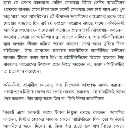
হলো যে সেশন আদালতে যেদিন মোকদ্দমা উঠবে সেদিন আসামীদের
প্রত্যেকে অপরাধ মেনে নিলে সঙ্গে সঙ্গেই মোকদ্দমা শেষ হয়ে যাবে এবং খুব
অল্প সাজা হবে আসামীদের। এই উপদেশ আসামীদের কংগ্রেসের তরফ হতে
দেওয়ার অজুহাত ছিল এই যে কংগ্রেস সংগ্রামে নামতে যাচ্ছে। কমিউনিস্ট
আসামীরা কংগ্রেস নেতাদের এই অশোভন প্রস্তাব তখনি প্রত্যাখ্যান করলেন।
কংগ্রেস নেতারা বে-আইনীভাবে নুন বানাতে যাচ্ছিলেন, আর কমিউনিস্টদের
দ্বারা অপরাধ স্বীকার করিয়ে তাঁদের সাগরের নোনা জলে ডুবিয়ে দিতে
চাইছিলেন। তাঁরা জানতেন ভারতের রাজনীতিতে রাজনীতিক বন্দীদের
অপরাধ স্বীকার করার মানে কি? অ-কমিউনিস্টদের ভিতরে অনেকে ইচ্ছা
থাকলেও কংগ্রেসের উপদেশ মেনে নিতে পারলেন না, কারণ কমিউনিস্টরা
তা প্রত্যাখ্যান করেছেন।
কমিউনিস্ট আসামীরা বললেন, তাঁরা নিজেরাই আত্মপক্ষ সমর্থন করবেন।
একথা শুনে মিস্টার জেম্স ভয় পেয়ে গেলেন, বললেন, এই আসামীরাই তাঁকে
শেষ করবেন। তাঁর স্বাস্থ্য ভালো ছিল না। তিনি নিজে আসামীদের
নিকটে এসে সরকারী খরচে উকিল নিযুক্ত করতে বললেন। আসামীরা
বললেন, মিস্টার জেন্সের সমকক্ষ কোনো ব্যারিস্টারের ফিস তো গবর্নমেন্ট
আসামীদের জন্যে দিবেন না, কিন্তু তাঁর চেয়ে এক ধাপ নিচের কোনো