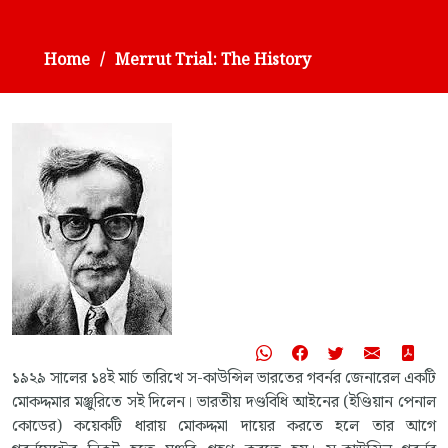
Home
Merrut Trial: The History
১৯২৯ সালের ১৪ই মার্চ তারিখে স-কাউন্সিল ভারতের গবর্নর জেনারেল একটি
মোকদ্দমার মঞ্জুরিতে সই দিলেন। ভারতীয় দণ্ডবিধি আইনের (ইণ্ডিয়ান পেনাল
কোডের) কয়েকটি ধারায় মোকদ্দমা দায়ের করতে হলে তার আগে