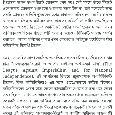
গিরেস্তার হলেন তখন মীরাট মোকদ্দমা শেষ হয়। সেই সময়ে তাঁকে মীরাটে
এনে আবার মোকদ্দমা শুরু হতে শুরু করা সম্ভব ছিল না। তাই মাদ্রাজেই অন্য
একটি মোকদ্দমায় তিনি দু'বছরের সশ্রম কারাদণ্ডে দণ্ডিত হন। আমীর হায়দর
খানকে বাদ দিলে আসামীদের মধ্যে ভারতের কমিউনিস্ট পার্টির সভ্য ছিলেন
১৩ জন ও গ্রেট ব্রিটেনের কমিউনিস্ট পার্টির সভ্য ছিলেন ২ জন। এমন
অভিযুক্তরাও ছিলেন যাঁহারা পার্টি সভ্য না হয়েও কমিউনিস্ট মতবাদ সমর্থন
করতেন। আবার পুলিশের কৃপায় এমন লোকেরাও অভিযুক্ত হয়েছিলেন যাঁরা
কমিউনিস্ট-বিরোধী ছিলেন।
১৯২৭ সালে ইউরোপে একটি আন্তর্জাতিক সংগঠন গঠিত হয়েছিল। তার নাম
ছিল "সাম্রাজ্যবাদ-বিরোধী ও জাতীয় স্বাধীনতা অর্জনকামী লীগ" (The
League Against Imperialism and For National
Independence). এই সংগঠনের ভিতরে প্রচুরসংখ্যক অ-কমিউনিস্ট
ছিলেন, কিন্তু কমিউনিস্টরাও এর সঙ্গে ওতপ্রোতভাবে জড়িত ছিলেন।
কমিউনিস্টদের প্রেরণা ছাড়া কোনো আন্তর্জাতিক সংগঠন তখনো গড়ে তোলা
সম্ভব ছিল না; এখন তো ভারত গভর্নমেন্টের তরফ থেকে কয়েকজন ব্যক্তি ও
কয়েকটি সংগঠনের নাম এই হিসাবে আদালতে দাখিল করা হয়েছিল যে এই
সকল ব্যক্তি ও সংগঠন আসামীদের সঙ্গে সহ-ষড়যন্ত্রকারী। 'সহ-ষড়যন্ত্রকারী
নামের এই তালিকায় সাম্রাজ্যবাদ-বিরোধী ও জাতীয় স্বাধীনতা অর্জনকামী