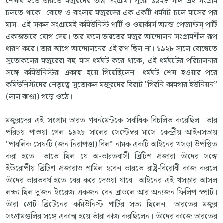
শেষার্ধ হতে ভারতে মজুরদের তীব্র সংগ্রাম। পুরো ১৯২৮ সাল এই সংগ্রাম
চলতে থাকে। বোম্বে ও বাংলায় মজুরদের এক একটি ধর্মঘট চলে মাসের পর
মাস। এই সকল সংগ্রামেই কমিউনিস্ট পার্টি ও ওয়ার্কার্স অ্যান্ড পেজান্টস্ পার্টি
একান্তভাবে যোগ দেয়। তার ফলে ভারতের মজুর আন্দোলন সংগ্রামশীল রূপ
ধারণ করে। তার আগে আন্দোলনের এই রূপ ছিল না। ১৯২৮ সালে বোম্বেতে
সুতোকলের মজুরেরা বহু মাস ধর্মঘট করে থাকে, এই ধর্মঘটের পরিচালনার
সঙ্গে কমিউনিস্টরা একাত্ম হয়ে গিয়েছিলেন। ধর্মঘট শেষ হওয়ার পরে
কমিউনিস্টদের নেতৃত্বে সুতোকল মজুরদের বিরাট "গিরনি কামগার ইউনিয়ন”
(লাল ঝাণ্ডা) গড়ে ওঠে।
মজুরদের এই সংগ্রাম ভারত গবর্নমেন্টকে সর্বাধিক বিচলিত করেছিল। তার
পরিচয় পাওয়া গেল ১৯২৮ সালের সেপ্টেম্বর মাসে কেন্দ্রীয় আইনসভায়
"পাবলিক সেফটি (জন নিরাপত্তা) বিল” নামক একটি আইনের খসড়া উপস্থিত
করা হতে। তাতে ছিল যে অ-ভারতবাসী ব্রিটিশ প্রজারা তাঁদের সঙ্গে
ইউরোপীয় ব্রিটিশ প্রজারাও শামিল হবেন ভারতে রাষ্ট্র-বিরোধী কাজ করলে
তাঁদের ভারতবর্ষ হতে বের করে দেওয়া যাবে। আইনের এই খসড়ার আসল
লক্ষ্য ছিল দু'জন ইংরেজ একজন বেন ব্রাডলে আর অন্যজন ফিলিপ স্প্রাট।
তাঁরা গ্রেট ব্রিটেনের কমিউনিস্ট পার্টির সভ্য ছিলেন। ভারতের মজুর
সংগ্রামগুলির সঙ্গে একাত্ম হয়ে তাঁরা কাজ করছিলেন। তাঁদের কাজে ভারতের