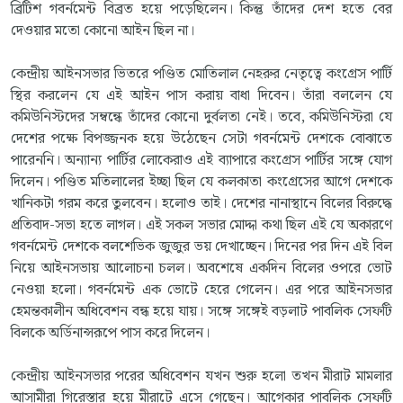
ব্রিটিশ গবর্নমেন্ট বিব্রত হয়ে পড়েছিলেন। কিন্তু তাঁদের দেশ হতে বের
দেওয়ার মতো কোনো আইন ছিল না।
কেন্দ্রীয় আইনসভার ভিতরে পণ্ডিত মোতিলাল নেহরুর নেতৃত্বে কংগ্রেস পার্টি
স্থির করলেন যে এই আইন পাস করায় বাধা দিবেন। তাঁরা বললেন যে
কমিউনিস্টদের সম্বন্ধে তাঁদের কোনো দুর্বলতা নেই। তবে, কমিউনিস্টরা যে
দেশের পক্ষে বিপজ্জনক হয়ে উঠেছেন সেটা গবর্নমেন্ট দেশকে বোঝাতে
পারেননি। অন্যান্য পার্টির লোকেরাও এই ব্যাপারে কংগ্রেস পার্টির সঙ্গে যোগ
দিলেন। পণ্ডিত মতিলালের ইচ্ছা ছিল যে কলকাতা কংগ্রেসের আগে দেশকে
খানিকটা গরম করে তুলবেন। হলোও তাই। দেশের নানাস্থানে বিলের বিরুদ্ধে
প্রতিবাদ-সভা হতে লাগল। এই সকল সভার মোদ্দা কথা ছিল এই যে অকারণে
গবর্নমেন্ট দেশকে বলশেভিক জুজুর ভয় দেখাচ্ছেন। দিনের পর দিন এই বিল
নিয়ে আইনসভায় আলোচনা চলল। অবশেষে একদিন বিলের ওপরে ভোট
নেওয়া হলো। গবর্নমেন্ট এক ভোটে হেরে গেলেন। এর পরে আইনসভার
হেমন্তকালীন অধিবেশন বন্ধ হয়ে যায়। সঙ্গে সঙ্গেই বড়লাট পাবলিক সেফটি
বিলকে অর্ডিনান্সরূপে পাস করে দিলেন।
কেন্দ্রীয় আইনসভার পরের অধিবেশন যখন শুরু হলো তখন মীরাট মামলার
আসামীরা গিরেস্তার হয়ে মীরাটে এসে গেছেন। আগেকার পাবলিক সেফটি