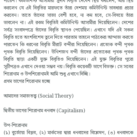
পারেন। কমিউনিস্ট আসামীরা সুদীর্ঘ বিবৃতি দেবেন স্থির করলেন, আর স্থির
করলেন যে এই বিবৃতির মারফতে তাঁরা দেশময় কমিউনিস্ট ভাবধারা প্রচার
করবেন। তাতে তাঁদের সাজা বেশী হবে, না কম হবে, সে-বিষয়ে তাঁরা
ভাবলেন না। এই রকম বিবৃতিই কমিউনিস্ট আসামীরা দিয়েছিলেন। দেশের
সর্বত্র সংবাদপত্রে তাঁদের বিবৃতি স্থানও পেয়েছিল। এখানে যদি এই সকল
বিবৃতি হতে অংশবিশেষ তুলে দিতে পারতাম তাহলে পাঠকেরা আন্দাজ করতে
পারতেন কি ধরনের বিবৃতি মীরাট বন্দীরা দিয়েছিলেন। প্রত্যেক বন্দী পৃথক
পৃথক বিবৃতি দিয়েছিলেন। উনিশজন বন্দী তাঁদের প্রত্যেকের পৃথক পৃথক
বিবৃতি ছাড়া একটি যুক্ত বিবৃতিও দিয়েছিলেন। এই যুক্ত বিবৃতির পুরো
সূচীপত্রও এখানে দেওয়া সম্ভব নয়। বিবৃতি কয়েকটি ভাগে বিভক্ত। সে সবের
শিরোনাম ও উপশিরোনামই আমি শুধু এখানে দিচ্ছি।
প্রথম ভাগের শিরোনাম হচ্ছে
আমাদের সমাজতত্ত্ব (Social Theory)
দ্বিতীয় ভাগের শিরোনাম ধনবাদ (Capitalism)
উপ-শিরোনাম
(১) বুর্জোয়া বিপ্লব, (২) মার্কসের দ্বারা ধনবাদের বিশ্লেষণ, (৩) ধনবাদকে