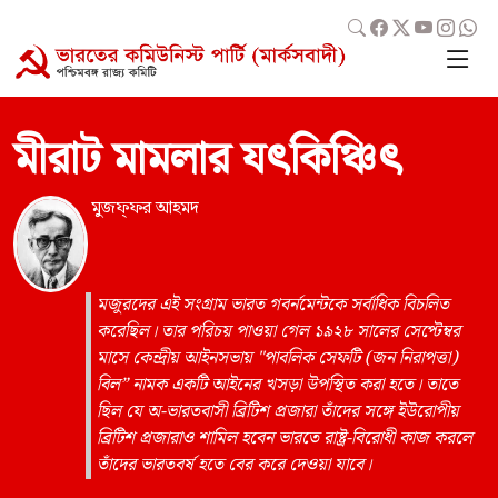
মীরাট মামলার যৎকিঞ্চিৎ
মুজফ্‌ফর আহমদ
মজুরদের এই সংগ্রাম ভারত গবর্নমেন্টকে সর্বাধিক বিচলিত
করেছিল। তার পরিচয় পাওয়া গেল ১৯২৮ সালের সেপ্টেম্বর
মাসে কেন্দ্রীয় আইনসভায় "পাবলিক সেফটি (জন নিরাপত্তা)
বিল” নামক একটি আইনের খসড়া উপস্থিত করা হতে। তাতে
ছিল যে অ-ভারতবাসী ব্রিটিশ প্রজারা তাঁদের সঙ্গে ইউরোপীয়
ব্রিটিশ প্রজারাও শামিল হবেন ভারতে রাষ্ট্র-বিরোধী কাজ করলে
তাঁদের ভারতবর্ষ হতে বের করে দেওয়া যাবে।