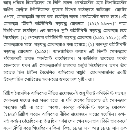
আত্ম-পরিচয় দিয়েছিলেন যে তিনি ভারত গবর্নমেন্টের হোম ডিপার্টমেন্টের
অধীন সেন্ট্রাল ইন্টালিজেন্স ব্যুরোর বিশেষ কর্তব্যরত অফিসার। মোটের
ওপরে, মোকদ্দমাটি দায়ের করা হয়েছিল ভারত গবর্নমেন্টের তরফ হতে। এই
মোকদ্দমা "মীরাট কমিউনিস্ট ষড়যন্ত্র মোকদ্দমা (১৯২৯-১৯৩৩)” নামে
বিশ্ববিখ্যাত হয়েছিল। এর আগেও দু'টি কমিউনিস্ট ষড়যন্ত্র মোকদ্দমা হয়ে
গিয়েছিল: (১) পেশোয়ার কমিউনিস্ট ষড়যন্ত্র মোকদ্দমা (১৯২২-১৯২৩); এই
মোকদ্দমাকে মস্কো ষড়যন্ত্র মোকদ্দমাও বলা হয়েছে; (২) কানপুর কমিউনিস্ট
ষড়যন্ত্র মোকদ্দমা (১৯২৪)। আন্তর্জাতিক কারণে এই তিনটি মোকদ্দমার
পরিচালনাই ভারত গবর্নমেন্ট করেছিলেন। স-কাউন্সিল ভারতের গবর্নর
জেনারেল যখন এই মোকদ্দমাগুলি চালাবার মঞ্জুরি দিয়েছিলেন তখন তাঁর
হাতেও ছিল ব্রিটিশ বৈদেশিক আফিসের মঞ্জুরি। মোকদ্দমাগুলির একটি
উদ্দেশ্য ছিল সোভিয়েত সরকারের ওপরে চাপ সৃষ্টি করা।
ব্রিটিশ বৈদেশিক আফিসের নীতির প্রয়োজনেই শুধু মীরাট কমিউনিস্ট ষড়যন্ত্র
মোকদ্দমা দায়ের করা সম্ভব হতো না যদি দেশের ভিতরেও এই মোকদ্দমার
অজুহাত সৃষ্টি না হতো। অবশ্য, কানপুর কমিউনিস্ট ষড়যন্ত্র মোকদ্দমা
(১৯২৪) ব্রিটিশ ফরেন আফিসের নীতির প্রয়োজনে দায়ের হয়েছিল। তখন
লর্ড কার্জন বেঁচেছিলেন; তাঁর ছিল সর্বদা গেল গেল মনোভাব। তিনি ভারতবর্ষে
বড়লাটগিরি করে গিয়েছিলেন কিনা! কিন্তু ১৯২৪ সাল আর ১৯২৯ সাল এক