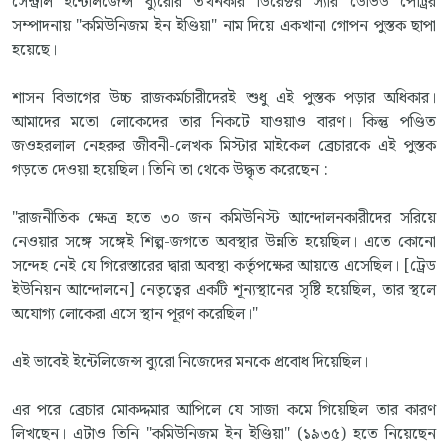
সেন্ট্রাল ইন্টেলিজেন্স ব্যুরোর তখনকার ডিরেক্টর স্যার ডেভিড পেট্রির
সম্পাদনায় "কমিউনিজম ইন ইণ্ডিয়া" নাম দিয়ে একখানা গোপন পুস্তক ছাপা
হয়েছে।
শাসন বিভাগের উচ্চ রাজকর্মচারীদেরই শুধু এই পুস্তক পড়ার অধিকার।
আমাদের মতো লোকেদের তার নিকটে যাওয়াও বারণ। কিন্তু পণ্ডিত
জওহরলাল নেহরুর জীবনী-লেখক মিস্টার মাইকেল ব্রেচারকে এই পুস্তক
গড়তে দেওয়া হয়েছিল। তিনি তা থেকে উদ্ধৃত করেছেন :
"রাজনীতিক ক্ষেত্র হতে ৩০ জন কমিউনিস্ট আন্দোলনকারীদের সরিয়ে
নেওয়ার সঙ্গে সঙ্গেই শিল্প-জগতে অবস্থার উন্নতি হয়েছিল। এতে কোনো
সন্দেহ নেই যে গিরেস্তারের দ্বারা অবস্থা কর্তৃপক্ষের আয়ত্তে এসেছিল। [ট্রেড
ইউনিয়ন আন্দোলনে] নেতৃত্বের একটি শূন্যস্থানের সৃষ্টি হয়েছিল, তার স্থলে
অযোগ্য লোকেরা এসে স্থান পূরণ করেছিল।"
এই ভাবেই ইন্টেলিজেন্স ব্যুরো নিজেদের মনকে প্রবোধ দিয়েছিল।
এর পরে ব্রেচার মোকদ্দমার আপিলে যে সাজা কমে গিয়েছিল তার কারণ
লিখছেন। এটাও তিনি "কমিউনিজম ইন ইণ্ডিয়া" (১৯৩৫) হতে নিয়েছেন