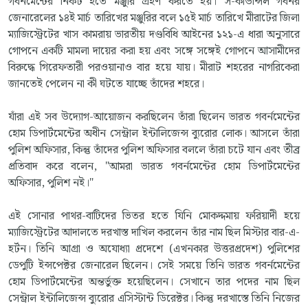
গবর্নমেন্টের নিকট হতে মঞ্জুরি গ্রহণ করতে হয়। স-কাউন্সিল গবর্নর
জেনারেলের ১৪ই মার্চ তারিখের মঞ্জুরির বলে ১৫ই মার্চ তারিখে মীরাটের জিলা
ম্যাজিস্ট্রেটের খাস কামরায় ভারতীয় দণ্ডবিধি আইনের ১২১-এ ধারা অনুসারে
গোপনে একটি মামলা দায়ের করা হয় এবং সঙ্গে সঙ্গেই গোপনে আসামীদের
বিরুদ্ধে গিরেফতারী পরওয়ানাও বার হয়ে যায়। মীরাট শহরের নাগরিকেরা
জানতেই পেলেন না কী ঘটতে যাচ্ছে তাঁদের শহরে।
যাঁরা এই সব উদ্যোগ-আয়োজন করছিলেন তাঁরা ছিলেন ভারত গবর্নমেন্টের
হোম ডিপার্টমেন্টের অধীন সেন্ট্রাল ইন্টালিজেন্স ব্যুরোর লোক। আসলে তাঁরা
পুলিশ অফিসার, কিন্তু তাঁদের পুলিশ অফিসার বললে তাঁরা চটে যান এবং তীব্র
প্রতিবাদ করে বলেন, "আমরা ভারত গবর্নমেন্টের হোম ডিপার্টমেন্টের
অফিসার, পুলিশ নই।"
এই সোনার পাথর-বাটিদের ভিতর হতে যিনি মোকদ্দমায় ফরিয়াদী হয়ে
ম্যাজিস্ট্রেটের আদালতে দরখাস্ত দাখিল করলেন তাঁর নাম ছিল মিস্টার বার-এ-
হর্টন। তিনি আগ্রা ও অযোধ্যা প্রদেশে (এখনকার উত্তরপ্রদেশ) পুলিশের
ডেপুটি ইন্সপেক্টর জেনারেল ছিলেন। সেই সময়ে তিনি ভারত গবর্নমেন্টের
হোম ডিপার্টমেন্টের অন্তর্ভুক্ত হয়েছিলেন। সেখানে তার পদের নাম ছিল
সেন্ট্রাল ইন্টালিজেন্স ব্যুরোর এসিস্টান্ট ডিরেক্টর। কিন্তু দরখাস্তে তিনি নিজের