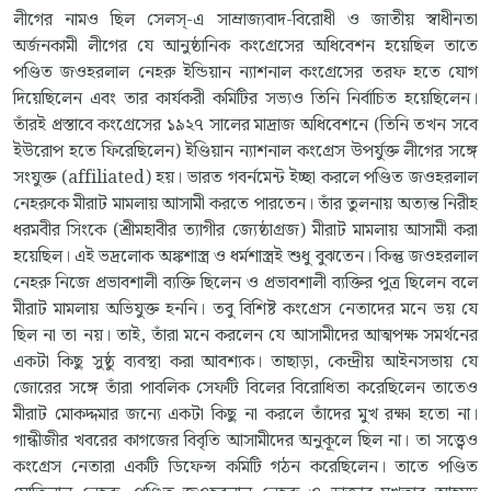
লীগের নামও ছিল সেলস্-এ সাম্রাজ্যবাদ-বিরোধী ও জাতীয় স্বাধীনতা
অর্জনকামী লীগের যে আনুষ্ঠানিক কংগ্রেসের অধিবেশন হয়েছিল তাতে
পণ্ডিত জওহরলাল নেহরু ইন্ডিয়ান ন্যাশনাল কংগ্রেসের তরফ হতে যোগ
দিয়েছিলেন এবং তার কার্যকরী কমিটির সভ্যও তিনি নির্বাচিত হয়েছিলেন।
তাঁরই প্রস্তাবে কংগ্রেসের ১৯২৭ সালের মাদ্রাজ অধিবেশনে (তিনি তখন সবে
ইউরোপ হতে ফিরেছিলেন) ইণ্ডিয়ান ন্যাশনাল কংগ্রেস উপর্যুক্ত লীগের সঙ্গে
সংযুক্ত (affiliated) হয়। ভারত গবর্নমেন্ট ইচ্ছা করলে পণ্ডিত জওহরলাল
নেহরুকে মীরাট মামলায় আসামী করতে পারতেন। তাঁর তুলনায় অত্যন্ত নিরীহ
ধরমবীর সিংকে (শ্রীমহাবীর ত্যাগীর জ্যেষ্ঠাগ্রজ) মীরাট মামলায় আসামী করা
হয়েছিল। এই ভদ্রলোক অঙ্কশাস্ত্র ও ধর্মশাস্ত্রই শুধু বুঝতেন। কিন্তু জওহরলাল
নেহরু নিজে প্রভাবশালী ব্যক্তি ছিলেন ও প্রভাবশালী ব্যক্তির পুত্র ছিলেন বলে
মীরাট মামলায় অভিযুক্ত হননি। তবু বিশিষ্ট কংগ্রেস নেতাদের মনে ভয় যে
ছিল না তা নয়। তাই, তাঁরা মনে করলেন যে আসামীদের আত্মপক্ষ সমর্থনের
একটা কিছু সুষ্ঠু ব্যবস্থা করা আবশ্যক। তাছাড়া, কেন্দ্রীয় আইনসভায় যে
জোরের সঙ্গে তাঁরা পাবলিক সেফটি বিলের বিরোধিতা করেছিলেন তাতেও
মীরাট মোকদ্দমার জন্যে একটা কিছু না করলে তাঁদের মুখ রক্ষা হতো না।
গান্ধীজীর খবরের কাগজের বিবৃতি আসামীদের অনুকূলে ছিল না। তা সত্ত্বেও
কংগ্রেস নেতারা একটি ডিফেন্স কমিটি গঠন করেছিলেন। তাতে পণ্ডিত