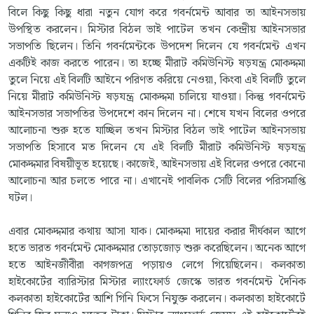
বিলে কিছু কিছু ধারা নতুন যোগ করে গবর্নমেন্ট আবার তা আইনসভায়
উপস্থিত করলেন। মিস্টার বিঠল ভাই পাটেল তখন কেন্দ্রীয় আইনসভার
সভাপতি ছিলেন। তিনি গবর্নমেন্টকে উপদেশ দিলেন যে গবর্নমেন্ট এখন
একটিই কাজ করতে পারেন। তা হচ্ছে মীরাট কমিউনিস্ট ষড়যন্ত্র মোকদ্দমা
তুলে নিয়ে এই বিলটি আইনে পরিণত করিয়ে নেওয়া, কিংবা এই বিলটি তুলে
নিয়ে মীরাট কমিউনিস্ট ষড়যন্ত্র মোকদ্দমা চালিয়ে যাওয়া। কিন্তু গবর্নমেন্ট
আইনসভার সভাপতির উপদেশে কান দিলেন না। শেষে যখন বিলের ওপরে
আলোচনা শুরু হতে যাচ্ছিল তখন মিস্টার বিঠল ভাই পাটেল আইনসভায়
সভাপতি হিসাবে মত দিলেন যে এই বিলটি মীরাট কমিউনিস্ট ষড়যন্ত্র
মোকদ্দমার বিষয়ীভূত হয়েছে। কাজেই, আইনসভায় এই বিলের ওপরে কোনো
আলোচনা আর চলতে পারে না। এখানেই পাবলিক সেটি বিলের পরিসমাপ্তি
ঘটল।
এবার মোকদ্দমার কথায় আসা যাক। মোকদ্দমা দায়ের করার দীর্ঘকাল আগে
হতে ভারত গবর্নমেন্ট মোকদ্দমার তোড়জোড় শুরু করেছিলেন। অনেক আগে
হতে আইনজীবীরা কাগজপত্র পড়ায়ও লেগে গিয়েছিলেন। কলকাতা
হাইকোর্টের ব্যারিস্টার মিস্টার ল্যাংফোর্ড জেস্কে ভারত গবর্নমেন্ট দৈনিক
কলকাতা হাইকোর্টের আশি গিনি ফিসে নিযুক্ত করলেন। কলকাতা হাইকোর্টে