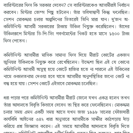
ব্যারিস্টারের ফিস কি সরকার দেবেন? সে ব্যারিস্টারকেও আসামীরাই নির্বাচন
করবেন। মিস্টার জেম্স পিছু হটলেন। তাঁর ভবিষ্যদ্বাণী কিন্তু ফলেছিল।
সেশন মোকদ্দমা চলার অল্পদিনের ভিতরেই তিনি মারা যান। দু'জন অ-
কমিউনিস্ট আসামী সরকারের টাকায় উকিল নিযুক্ত করেছিলেন। তাঁদের
উকিলরূপে মিস্টার ডি-পি-সিং গবর্নমেন্টের নিকট হতে মাসে ১৫০০ টাকা
ফিস পেতেন।
কমিউনিস্ট আসামীরা মাসিক সামান্য ফিস দিয়ে মীরাট কোর্টের একজন
জুনিয়র উকিলকে নিযুক্ত করে রেখেছিলেন। উদ্দেশ্য ছিল এই যে কোনো
কমিউনিস্ট আসামী অসুস্থ হয়ে কোর্টে হাজির হতে না পারলে এই উকিলের
নামে ওকালতনামা দেওয়া হবে যাতে আসামীর অনুপস্থিতির জন্যে কোর্ট না
বন্ধ হয়ে যায়। সেশন কোর্টে এইভাবে মোকদ্দমা চলেছিল।
ধরা পড়ার পরে কমিউনিস্ট আসামীরা মীরাট জেলে যখন একত্র হলেন তখন
তাঁরা আদালতে বিবৃতি কিভাবে দেবেন তা স্থির করে ফেলেছিলেন। মোকদ্দমা
চলার সময় এমন একটি সময় আসে যখন জজ ১৮৯৮ সালের ফৌজদারী
কার্যবিধি আইনের ৩৪২ ধারা অনুসারে আসামীকে সাক্ষীর কাঠগড়ায় দাঁড়
করিয়ে প্রশ্ন জিজ্ঞাসা করেন। এই সময়ে আসামীরা আদালতে বিবৃতি দিতে