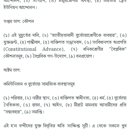
আন্দোলন, (২) সংগঠন, (৩) মজুরশ্রেণীর অবস্থা, (৪) ভারতীয় ট্রেড
ইউনিয়ন আন্দোলন।
সপ্তম ভাগ: কৌশল
(১) এই মুহূর্তের দাবি, (২) "জাতীয়তাবাদী বুর্জোয়াশ্রেণীকে ব্যবহার", (৩)
যুক্তফ্রন্ট, (৪) গান্ধীবাদ, (৫) ব্যক্তিগত সন্ত্রাসবাদ, (৬) সংবিধানগত অগ্রগতি
(Constitutional Advance), (৭) ধনিকশ্রেণীর "বৈপ্লবিক”
কৌশলসমূহ, (৮) বৈপ্লবিক গণ-উদ্যোগ, (৯) বলপ্রয়োগ।
অষ্টম ভাগ:
কমিউনিজম ও বুর্জোয়া সামাজিক ব্যবস্থাসমূহ
(১) পরিবার, (২) নারীর স্থান, (৩) ব্যক্তিগত স্বাধীনতা, (৪) ধর্ম, (৫) বুর্জোয়া
নৈতিকতা, (৬) রাজা, (৭) আইন, (৮) মীরাট মামলায় আসামীদের প্রতি
"সদ্ব্যবহার”, (৯) সমাপ্তি।
এই হ'ল বন্দীদের যুক্ত বিবৃতির অতি সংক্ষিপ্ত সূচী। এ থেকে সকলে খুব