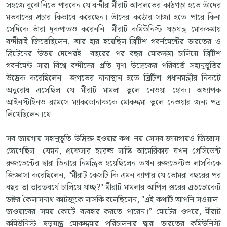
সহজে বুঝে নিতে পারবেন যে বন্দীরা মীরাট আদালতের কাঠগড়া হতে তাঁদের
মতবাদের প্রচার কিভাবে করেছেন। তাঁদের কঠোর সাজা হতে পারে কিনা
সেদিকে তাঁরা দৃকপাতও করেননি। মীরাট কমিউনিস্ট ষড়যন্ত্র মোকদ্দমায়
বন্দীরাই জিতেছিলেন, আর হার হয়েছিল ব্রিটিশ গবর্নমেন্টের ভারতের ও
ব্রিটেনের উভয় দেশেরই। বছরের পর বছর মোকদ্দমা চালিয়ে ব্রিটিশ
গবর্নমেন্ট সারা বিশ্বে বন্দীদের প্রতি ঘৃণা উদ্রেকের পরিবর্তে সহানুভূতির
উদ্রেক করেছিলেন। জগতের নানাস্থান হতে ব্রিটিশ প্রধানমন্ত্রীর নিকটে
অনুরোধ এসেছিল যে মীরাট মামলা তুলে নেওয়া হোক। অধ্যাপক
আইনস্টাইনও র‍্যামসে ম্যাকডোনাল্ডকে মোকদ্দমা তুলে নেওয়ার জন্য পত্র
লিখেছিলেন।যে
সব জায়গায় সহানুভূতি উদ্রিক্ত হওয়ার কথা নয় সেসব জায়গায়ও জিজ্ঞাসা
জেগেছিল। যেমন, প্রফেসার হ্যারল্ড লাস্কি আমেরিকায় যখন প্রেসিডেন্ট
রুজভেন্টের দ্বারা ডিনারে নিমন্ত্রিত হয়েছিলেন তখন রুজভেল্টও লাসকিকে
জিজ্ঞাসা করেছিলেন, "মীরাট কেসটি কি এমন ব্যাপার যে তোমরা বছরের পর
বছর তা ভারতবর্ষে চালিয়ে যাচ্ছ?" মীরাট মামলার আপিল স্তরের এডভোকেট
ডক্টর কৈলাসনাথ কাটজুকে লাসকি বলেছিলেন, "এই কথাটি আপনি সওয়াল-
জওয়াবের সময় কোর্টে ব্যবহার করতে পারেন।” মোটের ওপরে, মীরাট
কমিউনিস্ট ষড়যন্ত্র মোকদ্দমার পরিচালনার দ্বারা ভারতের কমিউনিস্ট