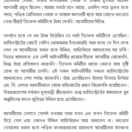
মোতিলাল নেহরু, পণ্ডিত জওহরলাল নেহরু ও ডাক্তার মুখতার আহমদ
আনসারী প্রমুখ ছিলেন। আমার যতটা মনে আছে, এতদিন পরে ভুলও হতে
পারে, পণ্ডিত মোতিলাল নেহরু ও ডাক্তার আনসারী ছাড়া আর কোনো কংগ্রেস
নেতা মীরাট ডিফেন্স কমিটিতে টাকা দেননি। আসামীদের বিভিন্ন
সংগঠন হতে যে সব টাকা উঠেছিল সে সবই ডিফেন্স কমিটিতে এসেছিল।
ম্যাজিস্ট্রেটের কোর্টে যেদিন মোকদ্দমার ইনকোয়ারি শুরু হলো সে দিন দেখা
গেল যে আসামীদের তরফ হতে উকিল, ব্যারিস্টারে আদালতের ঘর ভর্তি।
নিচের আদালতে এত বেশী আইনজীবীর প্রয়োজনীয়তা আসামীরা বোঝেননি,
কিন্তু তাঁরা প্রতিবাদও করেননি। ডিফেন্স কমিটির কাজে কোনো বাধা সৃষ্টি
হোক তা আসামীরা চাননি। এই সকল আইনজীবীর সকলে ম্যাজিস্ট্রেটের
আদালতেও শেষ পর্যন্ত থাকেননি। যাঁরা এসেছিলেন তাঁদের ভিতরে মিস্টার
এম. সি. চাগলা পরবর্তীকালে বোম্বে হাইকোর্টের প্রধান বিচারপতি হয়েছিলেন।
উত্তরপ্রদেশের বর্তমান মুখ্যমন্ত্রী শ্রীচন্দ্রভান গুপ্ত ম্যাজিস্ট্রেটের আদালতে খুব
অল্পদিনের জন্যে জুনিয়র উকিল হয়ে এসেছিলেন।
আসামীদের সেশনে সোপর্দ হওয়ার সময় যখন এল তখন ডিফেন্স কমিটি
উঠে গেল এবং কোনও উকিল ব্যারিস্টারও আর থাকলেন না। কংগ্রেস
নেতাদের তরফ হতে পণ্ডিত জওহরলালের মারফতে আসামীদের জানানো