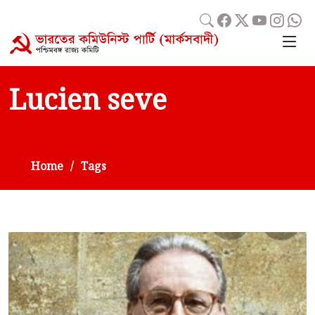
Lucien seve
Home
Tags