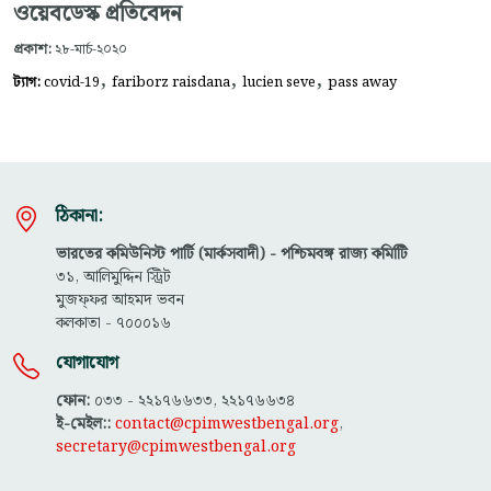
ওয়েবডেস্ক প্রতিবেদন
প্রকাশ:
২৮-মার্চ-২০২০
,
,
,
ট্যাগ:
covid-19
fariborz raisdana
lucien seve
pass away
ঠিকানা:
ভারতের কমিউনিস্ট পার্টি (মার্কসবাদী) - পশ্চিমবঙ্গ রাজ্য কমিটিি
৩১, আলিমুদ্দিন স্ট্রিট
মুজফ্ফ‌র আহমদ ভবন
কলকাতা - ৭০০০১৬
যোগাযোগ
ফোন:
০৩৩ - ২২১৭৬৬৩৩, ২২১৭৬৬৩৪
ই-মেইল::
contact@cpimwestbengal.org
,
secretary@cpimwestbengal.org