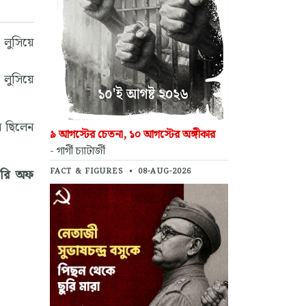
 লুসিয়ে
 লুসিয়ে
ি ছিলেন
৯ আগস্টের চেতনা, ১০ আগস্টের অঙ্গীকার
- গার্গী চ্যাটার্জী
িওরি অফ
FACT & FIGURES
•
08-AUG-2026