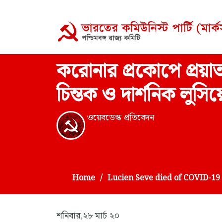
করোনার প্রকোপে প্রয়াত
চিন্তক ও দার্শনিক লুসি
ওয়েবডেস্ক প্রতিবেদন
Home
Lucien Seve died of COVID-19
শনিবার,২৮ মার্চ ২০