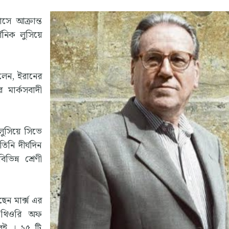
সে আক্রান্ত
্শনিক লুসিয়ে
লেন, ইরানের
র মার্কসবাদী
লুসিয়ে সিভে
িনি দীর্ঘদিন
ভিন্ন শ্রেণী
েন মার্ক্স এর
্ড থিওরি অফ
 বই । ২৫ টি