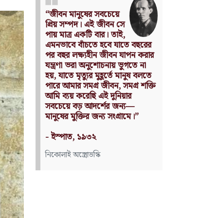
Nothing can have value
without being an object of
utility.
Source: Das Kapital
(Volume I, Chapter 1)
কার্ল মার্কস