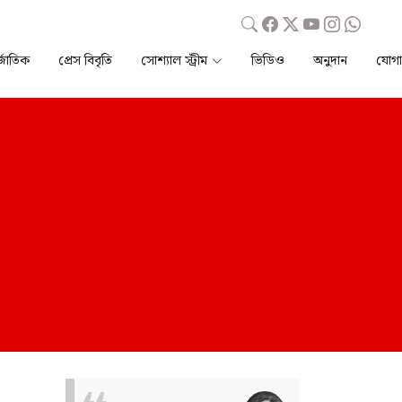
্জাতিক
প্রেস বিবৃতি
সোশ্যাল স্ট্রীম
ভিডিও
অনুদান
যোগ