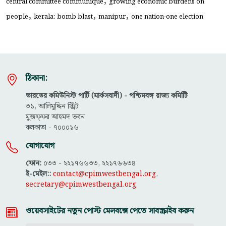
,
central committee communique
growing economic burdens on
,
,
,
people
kerala: bomb blast
manipur
one nation-one election
ঠিকানা:
ভারতের কমিউনিস্ট পার্টি (মার্কসবাদী) - পশ্চিমবঙ্গ রাজ্য কমিটিি
৩১, আলিমুদ্দিন স্ট্রিট
মুজফ্ফ‌র আহমদ ভবন
কলকাতা - ৭০০০১৬
যোগাযোগ
ফোন:
০৩৩ - ২২১৭৬৬৩৩, ২২১৭৬৬৩৪
ই-মেইল::
contact@cpimwestbengal.org
,
secretary@cpimwestbengal.org
ওয়েবসাইটের নতুন পোস্ট মেলবক্সে পেতে সাবস্ক্রাইব করুন