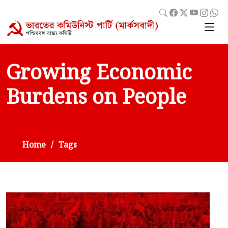
Growing Economic
Burdens on People
Home
Tags