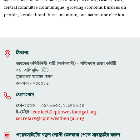
ট্যাগ:
assaults on palestinians
assembly elections
caste census
,
central committee communique
growing economic burdens on
,
,
,
people
kerala: bomb blast
manipur
one nation-one election
ঠিকানা:
ভারতের কমিউনিস্ট পার্টি (মার্কসবাদী) - পশ্চিমবঙ্গ রাজ্য কমিটিি
৩১, আলিমুদ্দিন স্ট্রিট
মুজফ্ফ‌র আহমদ ভবন
কলকাতা - ৭০০০১৬
যোগাযোগ
ফোন:
০৩৩ - ২২১৭৬৬৩৩, ২২১৭৬৬৩৪
ই-মেইল::
contact@cpimwestbengal.org
,
secretary@cpimwestbengal.org
ওয়েবসাইটের নতুন পোস্ট মেলবক্সে পেতে সাবস্ক্রাইব করুন