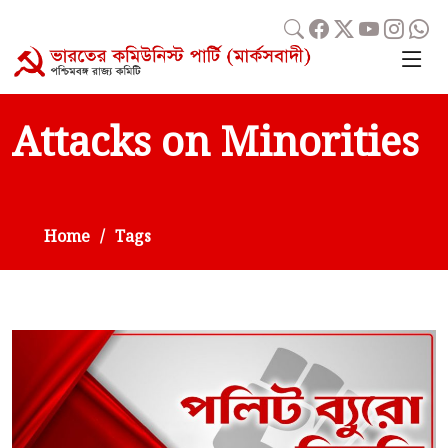
Attacks on Minorities
Home
Tags