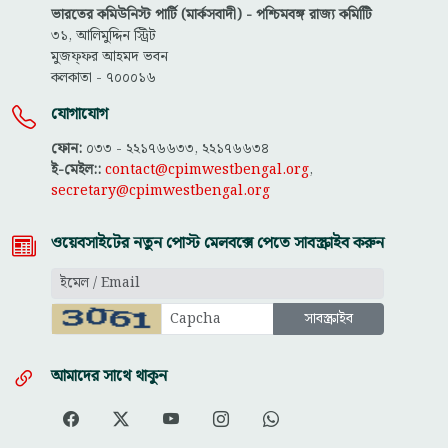
ভারতের কমিউনিস্ট পার্টি (মার্কসবাদী) - পশ্চিমবঙ্গ রাজ্য কমিটিি
৩১, আলিমুদ্দিন স্ট্রিট
মুজফ্ফ‌র আহমদ ভবন
কলকাতা - ৭০০০১৬
যোগাযোগ
ফোন:
০৩৩ - ২২১৭৬৬৩৩, ২২১৭৬৬৩৪
ই-মেইল::
contact@cpimwestbengal.org
,
secretary@cpimwestbengal.org
ওয়েবসাইটের নতুন পোস্ট মেলবক্সে পেতে সাবস্ক্রাইব করুন
আমাদের সাথে থাকুন