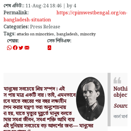
শেষ এডিট::
11-Aug-24 18:46 | by 4
Permalink:
https://cpimwestbengal.org/on-
bangladesh-situation
Categories:
Press Release
Tags:
,
,
attacks on minorities
bangladesh
minority
শেয়ার:
সেভ পিডিএফ:
Nothing can have value without being an
object of utility.
Source: Das Kapital (Volume I, Chapter 1)
কার্ল মার্কস