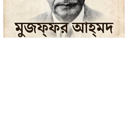
মুজফ্‌ফর আহ্‌মদ: বিপ্লবী চেতনা ও ভবিষ্য-ভারতের কল্পনাকে এক বিন্দুতে
মিলিয়েছিলেন