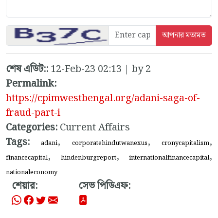
শেষ এডিট::
12-Feb-23 02:13 | by 2
Permalink:
https://cpimwestbengal.org/adani-saga-of-
fraud-part-i
Categories:
Current Affairs
Tags:
,
,
,
adani
corporatehindutwanexus
cronycapitalism
,
,
,
financecapital
hindenburgreport
internationalfinancecapital
nationaleconomy
শেয়ার:
সেভ পিডিএফ: