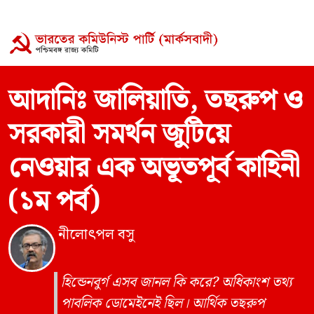
আদানিঃ জালিয়াতি, তছরুপ ও
সরকারী সমর্থন জুটিয়ে
নেওয়ার এক অভূতপূর্ব কাহিনী
(১ম পর্ব)
নীলোৎপল বসু
হিন্ডেনবুর্গ এসব জানল কি করে? অধিকাংশ তথ্য
পাবলিক ডোমেইনেই ছিল। আর্থিক তছরুপ