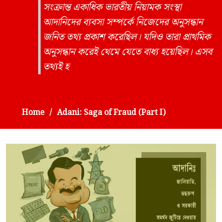
সংক্রান্ত একাধিক ভারতীয় নিয়ামক সংস্থা
আদানিদের ব্যবসা সম্পর্কে নিজেদের অনুসন্ধান
জনিত তথ্য প্রকাশ করেছিল। যদিও তারা প্রাথমিক
অনুসন্ধান করেই থেমে যেতে বাধ্য হয়েছিল। এসব
তথ্যই হ
Home
Adani: Saga of Fraud (Part I)