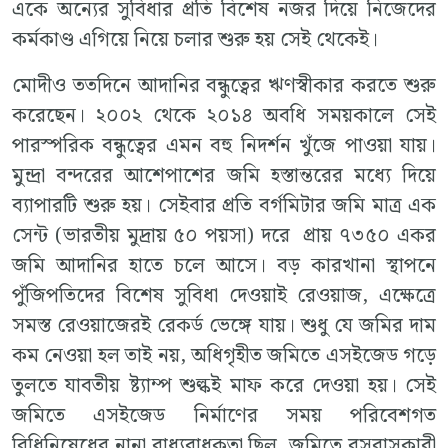
একে অন্যের সুবিধার প্রতি বিশেষ নজর দিয়ে নিজেদের
কর্মকাণ্ড এগিয়ে নিয়ে চলার শুরু হয় সেই থেকেই।
মোদীও ততদিনে আদানির বন্ধুত্বের ঋণস্বীকার করতে শুরু
করেছেন। ২০০২ থেকে ২০১৪ অবধি সময়কালে সেই
পারস্পরিক বন্ধুত্বের এমন বহু নিদর্শন খুঁজে পাওয়া যায়।
মুন্দ্রা বন্দরের আশেপাশের জমি হস্তান্তরের মধ্যে দিয়ে
ব্যাপারটি শুরু হয়। সেইবার প্রতি বর্গমিটার জমি মাত্র এক
সেন্ট (ভারতীয় মুদ্রায় ৫০ পয়সা) দরে প্রায় ৭৩৫০ একর
জমি আদানির হাতে চলে আসে। বড় কারখানা স্থাপনে
পুঁজিপতিদের বিশেষ সুবিধা দেওয়াই রেওয়াজ, এক্ষেত্রে
সমস্ত রেওয়াজেরই রেকর্ড ভেঙ্গে যায়। শুধু যে জমির দাম
কম নেওয়া হল তাই নয়, অধিগৃহীত জমিতে এসইজেড গড়ে
তুলতে যাবতীয় ষ্ট্যাম্প শুল্কই মাফ করে দেওয়া হয়। সেই
জমিতে এসইজেড নির্মাণের সময় পরিবেশগত
বিধিনিষেধের নানা বাধ্যবাধকতা ছিল, জমিতে বসবাসকারী