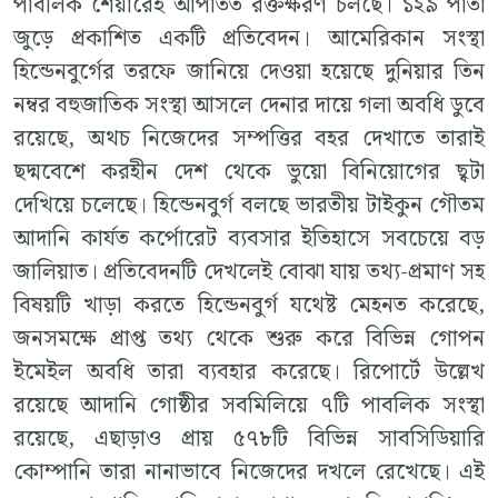
পাবলিক শেয়ারেই আপাতত রক্তক্ষরণ চলছে। ১২৯ পাতা
জুড়ে প্রকাশিত একটি প্রতিবেদন। আমেরিকান সংস্থা
হিন্ডেনবুর্গের তরফে জানিয়ে দেওয়া হয়েছে দুনিয়ার তিন
নম্বর বহুজাতিক সংস্থা আসলে দেনার দায়ে গলা অবধি ডুবে
রয়েছে, অথচ নিজেদের সম্পত্তির বহর দেখাতে তারাই
ছদ্মবেশে করহীন দেশ থেকে ভুয়ো বিনিয়োগের ছ্বটা
দেখিয়ে চলেছে। হিন্ডেনবুর্গ বলছে ভারতীয় টাইকুন গৌতম
আদানি কার্যত কর্পোরেট ব্যবসার ইতিহাসে সবচেয়ে বড়
জালিয়াত। প্রতিবেদনটি দেখলেই বোঝা যায় তথ্য-প্রমাণ সহ
বিষয়টি খাড়া করতে হিন্ডেনবুর্গ যথেষ্ট মেহনত করেছে,
জনসমক্ষে প্রাপ্ত তথ্য থেকে শুরু করে বিভিন্ন গোপন
ইমেইল অবধি তারা ব্যবহার করেছে। রিপোর্টে উল্লেখ
রয়েছে আদানি গোষ্ঠীর সবমিলিয়ে ৭টি পাবলিক সংস্থা
রয়েছে, এছাড়াও প্রায় ৫৭৮টি বিভিন্ন সাবসিডিয়ারি
কোম্পানি তারা নানাভাবে নিজেদের দখলে রেখেছে। এই