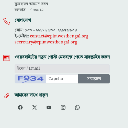
মুজফ্ফ‌র আহমদ ভবন
কলকাতা - ৭০০০১৬
যোগাযোগ
ফোন:
০৩৩ - ২২১৭৬৬৩৩, ২২১৭৬৬৩৪
ই-মেইল::
contact@cpimwestbengal.org
,
secretary@cpimwestbengal.org
ওয়েবসাইটের নতুন পোস্ট মেলবক্সে পেতে সাবস্ক্রাইব করুন
আমাদের সাথে থাকুন