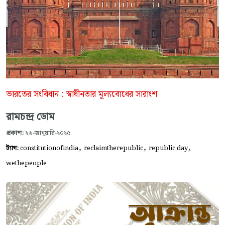
ভারতের সংবিধান : স্বাধীনতার মূল্যবোধের সারাংশ
রামচন্দ্র ডোম
প্রকাশ:
২৬-জানুয়ারি-২০২৫
,
,
,
ট্যাগ:
constitutionofindia
reclaimtherepublic
republic day
wethepeople