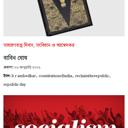
সাধারণতন্ত্র দিবস, সংবিধান ও আম্বেদকর
বাবিন ঘোষ
প্রকাশ:
২৬-জানুয়ারি-২০২৬
,
,
,
ট্যাগ:
b r ambedkar
constitutionofindia
reclaimtherepublic
republic day