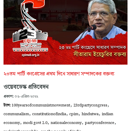
২৩তম পার্টি কংগ্রেসের প্রথম দিনে সাধারণ সম্পাদকের বক্তব্য
ওয়েবডেস্ক প্রতিবেদন
প্রকাশ:
০৬-এপ্রিল-২০২২
,
,
ট্যাগ:
100yearsofcommunistmovement
23rdpartycongress
,
,
,
,
communalism
constitutionofindia
cpim
hindutwa
indian
,
,
,
,
economy
modi govt 2.0
nationaleconomy
partyconference
,