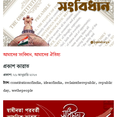
আমাদের সংবিধান, আমাদের ঐতিহ্য
প্রকাশ কারাত
প্রকাশ:
২৬-জানুয়ারি-২০২৩
,
,
,
ট্যাগ:
constitutionofindia
ideaofindia
reclaimtherepublic
republic
,
day
wethepeople