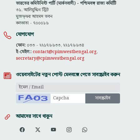
ভারতের কমিউনিস্ট পার্টি (মার্কসবাদী) - পশ্চিমবঙ্গ রাজ্য কমিটিি
৩১, আলিমুদ্দিন স্ট্রিট
মুজফ্ফ‌র আহমদ ভবন
কলকাতা - ৭০০০১৬
যোগাযোগ
ফোন:
০৩৩ - ২২১৭৬৬৩৩, ২২১৭৬৬৩৪
ই-মেইল::
contact@cpimwestbengal.org
,
secretary@cpimwestbengal.org
ওয়েবসাইটের নতুন পোস্ট মেলবক্সে পেতে সাবস্ক্রাইব করুন
আমাদের সাথে থাকুন