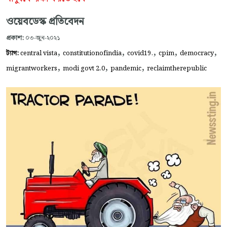
ওয়েবডেস্ক প্রতিবেদন
প্রকাশ:
০৩-জুন-২০২১
,
,
,
,
,
ট্যাগ:
central vista
constitutionofindia
covid19.
cpim
democracy
,
,
,
migrantworkers
modi govt 2.0
pandemic
reclaimtherepublic