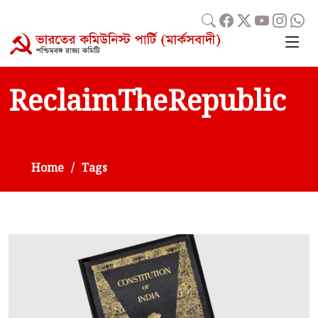
ReclaimTheRepublic
Home
Tags