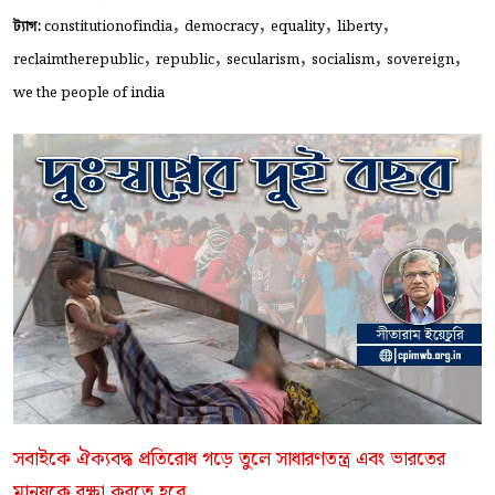
,
,
,
,
ট্যাগ:
constitutionofindia
democracy
equality
liberty
,
,
,
,
,
reclaimtherepublic
republic
secularism
socialism
sovereign
we the people of india
সবাইকে ঐক্যবদ্ধ প্রতিরোধ গড়ে তুলে সাধারণতন্ত্র এবং ভারতের
মানুষকে রক্ষা করতে হবে