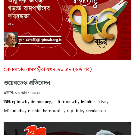
লোকসভায় বামপন্থীরা যখন ৬১ জন (৬ষ্ঠ পর্ব)
ওয়েবডেস্ক প্রতিবেদন
প্রকাশ:
০৯-আগস্ট-২০২২
,
,
,
,
ট্যাগ:
cpimwb
democracy
left front wb
leftalternative
,
,
,
leftsinindia
reclaimtherepublic
republic
secularism