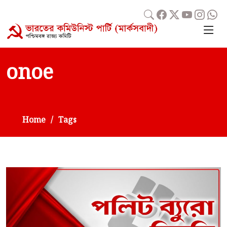
onoe
Home
Tags