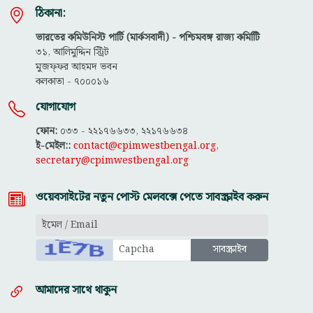
ঠিকানা:
ভারতের কমিউনিস্ট পার্টি (মার্কসবাদী) - পশ্চিমবঙ্গ রাজ্য কমিটিি
৩১, আলিমুদ্দিন স্ট্রিট
মুজফ্ফ‌র আহমদ ভবন
কলকাতা - ৭০০০১৬
যোগাযোগ
ফোন:
০৩৩ - ২২১৭৬৬৩৩, ২২১৭৬৬৩৪
ই-মেইল::
contact@cpimwestbengal.org
,
secretary@cpimwestbengal.org
ওয়েবসাইটের নতুন পোস্ট মেলবক্সে পেতে সাবস্ক্রাইব করুন
আমাদের সাথে থাকুন