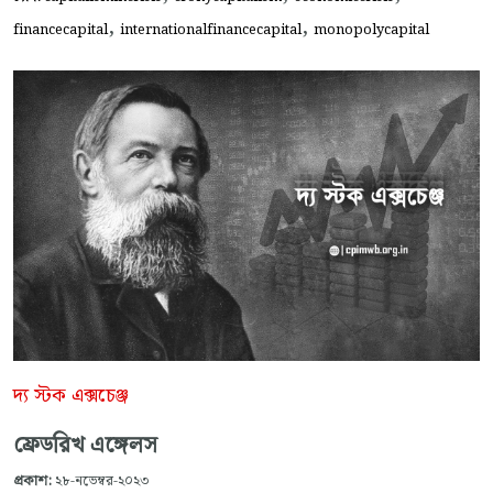
,
,
financecapital
internationalfinancecapital
monopolycapital
দ্য স্টক এক্সচেঞ্জ
ফ্রেডরিখ এঙ্গেলস
প্রকাশ:
২৮-নভেম্বর-২০২৩