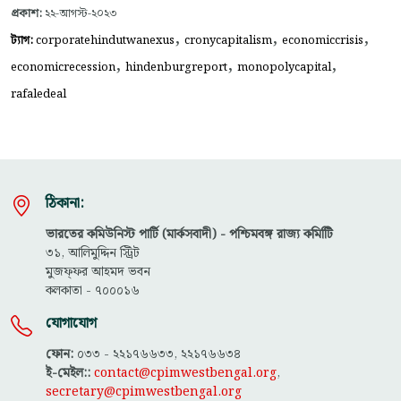
প্রকাশ:
২২-আগস্ট-২০২৩
,
,
,
ট্যাগ:
corporatehindutwanexus
cronycapitalism
economiccrisis
,
,
,
economicrecession
hindenburgreport
monopolycapital
rafaledeal
ঠিকানা:
ভারতের কমিউনিস্ট পার্টি (মার্কসবাদী) - পশ্চিমবঙ্গ রাজ্য কমিটিি
৩১, আলিমুদ্দিন স্ট্রিট
মুজফ্ফ‌র আহমদ ভবন
কলকাতা - ৭০০০১৬
যোগাযোগ
ফোন:
০৩৩ - ২২১৭৬৬৩৩, ২২১৭৬৬৩৪
ই-মেইল::
contact@cpimwestbengal.org
,
secretary@cpimwestbengal.org