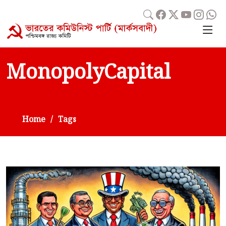
MonopolyCapital
Home
Tags