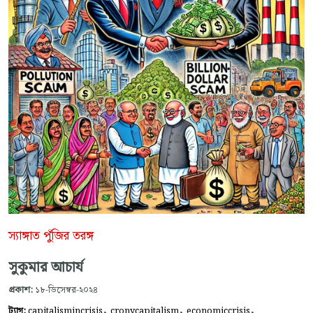
স্যাঙ্গাত পুঁজির তরঙ্গ
সুকুমার আচার্য
প্রকাশ:
১৮-ডিসেম্বর-২০২৪
,
,
,
ট্যাগ:
capitalismincrisis
cronycapitalism
economiccrisis