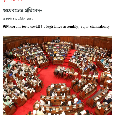
ওয়েবডেস্ক প্রতিবেদন
প্রকাশ:
১৬-এপ্রিল-২০২০
,
,
,
ট্যাগ:
corona test
covid19.
legislative-assembly
sujan chakraborty