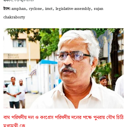
প্রকাশ:
০৬-জুন-২০২০
,
,
,
,
ট্যাগ:
amphan
cyclone
imct
legislative-assembly
sujan
chakraborty
বাম পরিষদীয় দল ও কংগ্রেস পরিষদীয় দলের পক্ষে পুনরায় যৌথ চিঠি
মুখ্যমন্ত্রী কে