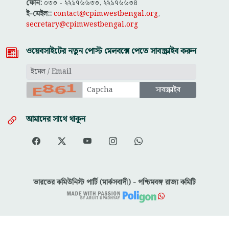
ফোন:
০৩৩ - ২২১৭৬৬৩৩, ২২১৭৬৬৩৪
ই-মেইল::
contact@cpimwestbengal.org
,
secretary@cpimwestbengal.org
ওয়েবসাইটের নতুন পোস্ট মেলবক্সে পেতে সাবস্ক্রাইব করুন
আমাদের সাথে থাকুন
ভারতের কমিউনিস্ট পার্টি (মার্কসবাদী) - পশ্চিমবঙ্গ রাজ্য কমিটি