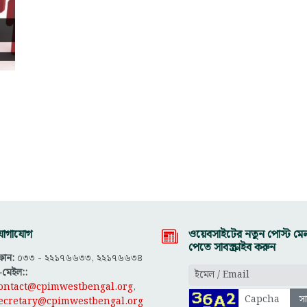
োগাযোগ
ওয়েবসাইটের নতুন পোস্ট মেল
পেতে সাবস্ক্রাইব করুন
োন:
০৩৩ - ২২১৭৬৬৩৩, ২২১৭৬৬৩৪
-মেইল::
ontact@cpimwestbengal.org
,
ecretary@cpimwestbengal.org