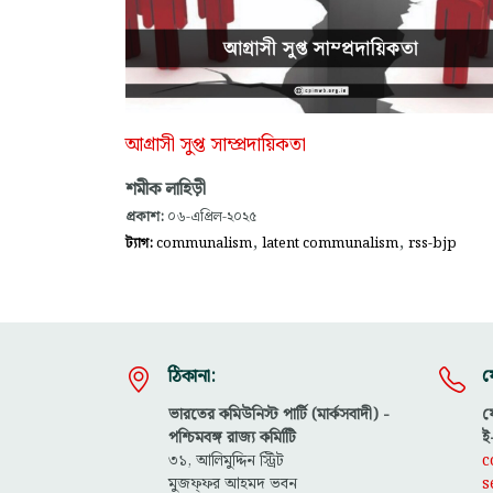
আগ্রাসী সুপ্ত সাম্প্রদায়িকতা
শমীক লাহিড়ী
প্রকাশ:
০৬-এপ্রিল-২০২৫
,
,
ট্যাগ:
communalism
latent communalism
rss-bjp
ঠিকানা:
য
ভারতের কমিউনিস্ট পার্টি (মার্কসবাদী) -
ফ
পশ্চিমবঙ্গ রাজ্য কমিটিি
ই
৩১, আলিমুদ্দিন স্ট্রিট
c
মুজফ্ফ‌র আহমদ ভবন
s