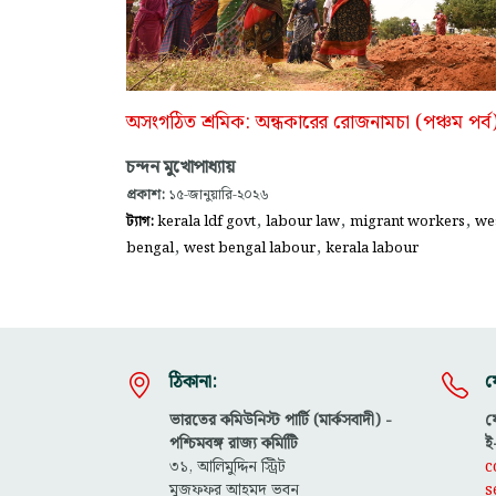
অসংগঠিত শ্রমিক: অন্ধকারের রোজনামচা (পঞ্চম পর্ব
চন্দন মুখোপাধ্যায়
প্রকাশ:
১৫-জানুয়ারি-২০২৬
,
,
,
ট্যাগ:
kerala ldf govt
labour law
migrant workers
we
,
,
bengal
west bengal labour
kerala labour
ঠিকানা:
য
ভারতের কমিউনিস্ট পার্টি (মার্কসবাদী) -
ফ
পশ্চিমবঙ্গ রাজ্য কমিটিি
ই
৩১, আলিমুদ্দিন স্ট্রিট
c
মুজফ্ফ‌র আহমদ ভবন
s