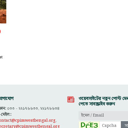
)
st
োগাযোগ
ওয়েবসাইটের নতুন পোস্ট মেল
পেতে সাবস্ক্রাইব করুন
োন:
০৩৩ - ২২১৭৬৬৩৩, ২২১৭৬৬৩৪
-মেইল::
ontact@cpimwestbengal.org
,
ecretary@cpimwestbengal.org