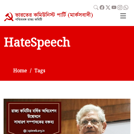
HateSpeech
Home
Tags