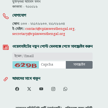
মুজফ্ফ‌র আহমদ ভবন
কলকাতা - ৭০০০১৬
যোগাযোগ
ফোন:
০৩৩ - ২২১৭৬৬৩৩, ২২১৭৬৬৩৪
ই-মেইল::
contact@cpimwestbengal.org
,
secretary@cpimwestbengal.org
ওয়েবসাইটের নতুন পোস্ট মেলবক্সে পেতে সাবস্ক্রাইব করুন
আমাদের সাথে থাকুন