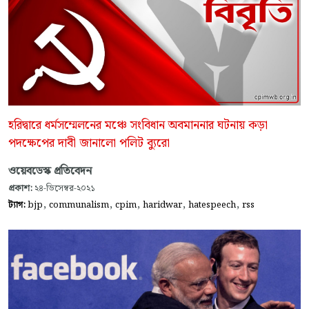
হরিদ্বারে ধর্মসম্মেলনের মঞ্চে সংবিধান অবমাননার ঘটনায় কড়া
পদক্ষেপের দাবী জানালো পলিট ব্যুরো
ওয়েবডেস্ক প্রতিবেদন
প্রকাশ:
২৪-ডিসেম্বর-২০২১
,
,
,
,
,
ট্যাগ:
bjp
communalism
cpim
haridwar
hatespeech
rss