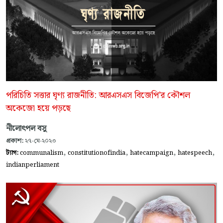
পরিচিতি সত্তার ঘৃণ্য রাজনীতি: আরএসএস বিজেপি’র কৌশল
অকেজো হয়ে পড়ছে
নীলোৎপল বসু
প্রকাশ:
২৭-মে-২০২৩
,
,
,
,
ট্যাগ:
communalism
constitutionofindia
hatecampaign
hatespeech
indianperliament