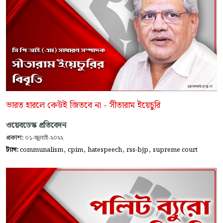
ভারত হারলে কেউই জিতবে না - সীতারাম ইয়েচুরি
ওয়েবডেস্ক প্রতিবেদন
প্রকাশ:
০১-জুলাই-২০২২
,
,
,
,
ট্যাগ:
communalism
cpim
hatespeech
rss-bjp
supreme court