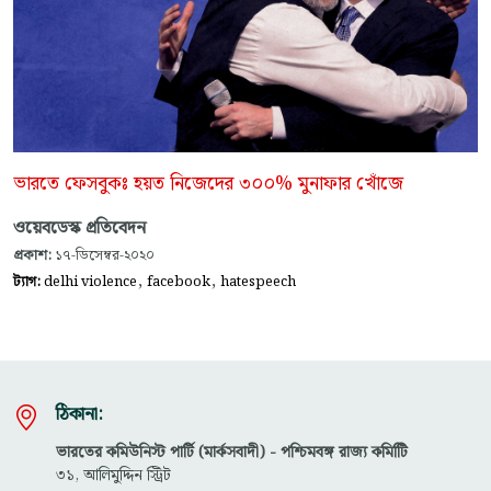
ভারতে ফেসবুকঃ হয়ত নিজেদের ৩০০% মুনাফার খোঁজে
ওয়েবডেস্ক প্রতিবেদন
প্রকাশ:
১৭-ডিসেম্বর-২০২০
,
,
ট্যাগ:
delhi violence
facebook
hatespeech
ঠিকানা:
ভারতের কমিউনিস্ট পার্টি (মার্কসবাদী) - পশ্চিমবঙ্গ রাজ্য কমিটিি
৩১, আলিমুদ্দিন স্ট্রিট