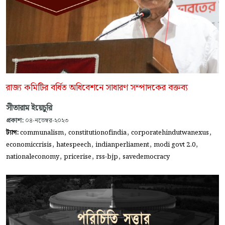
রাজ্য কমিটির বর্ধিত অধিবেশনে সাধারণ সম্পাদকের বক্তব্য
সীতারাম ইয়েচুরি
প্রকাশ:
০৪-নভেম্বর-২০২৩
,
,
,
ট্যাগ:
communalism
constitutionofindia
corporatehindutwanexus
,
,
,
,
economiccrisis
hatespeech
indianperliament
modi govt 2.0
,
,
,
nationaleconomy
pricerise
rss-bjp
savedemocracy