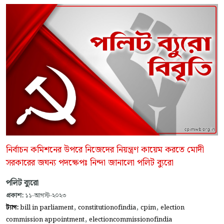
নির্বাচন কমিশনের উপরে নিজেদের নিয়ন্ত্রণ কায়েম করতে মোদী
সরকারের জঘন্য পদক্ষেপঃ নিন্দা জানালো পলিট ব্যুরো
পলিট ব্যুরো
প্রকাশ:
১১-আগস্ট-২০২৩
,
,
,
ট্যাগ:
bill in parliament
constitutionofindia
cpim
election
,
commission appointment
electioncommissionofindia