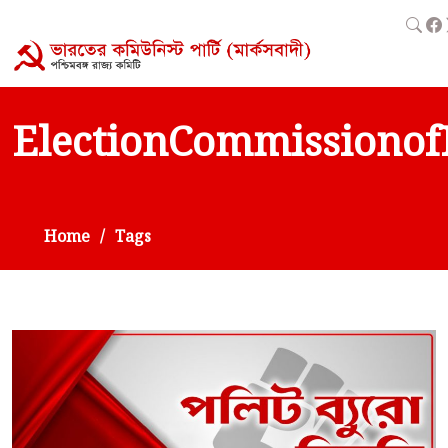
ElectionCommissionof
Home
Tags