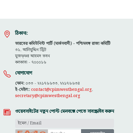
ঠিকানা:
ভারতের কমিউনিস্ট পার্টি (মার্কসবাদী) - পশ্চিমবঙ্গ রাজ্য কমিটিি
৩১, আলিমুদ্দিন স্ট্রিট
মুজফ্ফ‌র আহমদ ভবন
কলকাতা - ৭০০০১৬
যোগাযোগ
ফোন:
০৩৩ - ২২১৭৬৬৩৩, ২২১৭৬৬৩৪
ই-মেইল::
contact@cpimwestbengal.org
,
secretary@cpimwestbengal.org
ওয়েবসাইটের নতুন পোস্ট মেলবক্সে পেতে সাবস্ক্রাইব করুন