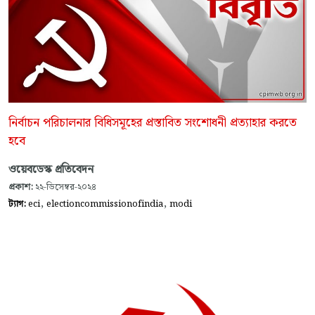
নির্বাচন পরিচালনার বিধিসমূহের প্রস্তাবিত সংশোধনী প্রত্যাহার করতে
হবে
ওয়েবডেস্ক প্রতিবেদন
প্রকাশ:
২২-ডিসেম্বর-২০২৪
,
,
ট্যাগ:
eci
electioncommissionofindia
modi