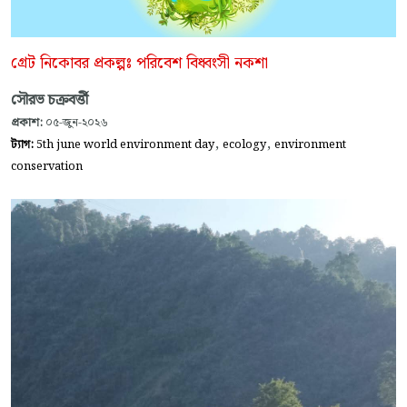
গ্রেট নিকোবর প্রকল্পঃ পরিবেশ বিধ্বংসী নকশা
সৌরভ চক্রবর্ত্তী
প্রকাশ:
০৫-জুন-২০২৬
,
,
ট্যাগ:
5th june world environment day
ecology
environment
conservation