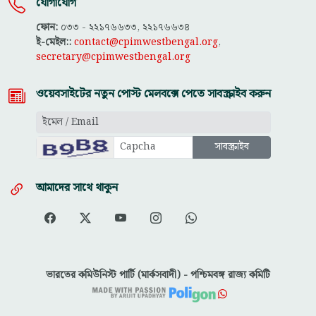
যোগাযোগ
ফোন:
০৩৩ - ২২১৭৬৬৩৩, ২২১৭৬৬৩৪
ই-মেইল::
contact@cpimwestbengal.org
,
secretary@cpimwestbengal.org
ওয়েবসাইটের নতুন পোস্ট মেলবক্সে পেতে সাবস্ক্রাইব করুন
আমাদের সাথে থাকুন
ভারতের কমিউনিস্ট পার্টি (মার্কসবাদী) - পশ্চিমবঙ্গ রাজ্য কমিটি