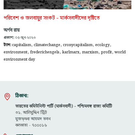
পরিবেশ ও জলবায়ুর সংকট - মার্কসবাদীদের দৃষ্টিতে
অর্ণব রায়
প্রকাশ:
০৫-জুন-২০২৩
,
,
,
,
ট্যাগ:
capitalism
climatechange
cronycapitalism
ecology
,
,
,
,
,
environment
frederichengels
karlmarx
marxism
profit
world
environment day
ঠিকানা:
ভারতের কমিউনিস্ট পার্টি (মার্কসবাদী) - পশ্চিমবঙ্গ রাজ্য কমিটিি
৩১, আলিমুদ্দিন স্ট্রিট
মুজফ্ফ‌র আহমদ ভবন
কলকাতা - ৭০০০১৬