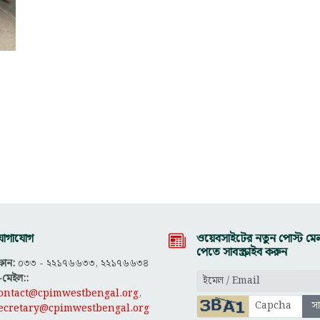
োগাযোগ
ওয়েবসাইটের নতুন পোস্ট মেল
পেতে সাবস্ক্রাইব করুন
োন:
০৩৩ - ২২১৭৬৬৩৩, ২২১৭৬৬৩৪
-মেইল::
ontact@cpimwestbengal.org
,
ecretary@cpimwestbengal.org