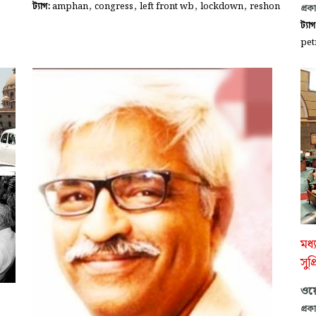
,
,
,
,
ট্যাগ:
amphan
congress
left front wb
lockdown
reshon
প্রক
ট্যা
pet
মধ্
সুপ
ওয়ে
প্রক