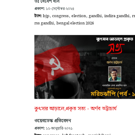
ডঃ দেবেশ দাস
প্রকাশ:
১০-সেপ্টেম্বর-২০২৫
,
,
,
,
,
ট্যাগ:
bjp
congress
election
gandhi
indira gandhi
r
,
rss gandhi
bengal election 2026
কুৎসার আড়ালে,প্রকৃত সত্য - অর্ণব ভট্টাচার্য
ওয়েবডেস্ক প্রতিবেদন
প্রকাশ:
১১-জানুয়ারি-২০২১