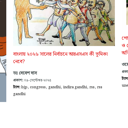
পেট
ও ব
অভি
বাংলায় ২০২৬ সালের নির্বাচনে আরএসএস কী ভূমিকা
নেবে?
ওয়ে
প্রক
ডঃ দেবেশ দাস
ট্যা
প্রকাশ:
০৯-সেপ্টেম্বর-২০২৫
un
,
,
,
,
,
ট্যাগ:
bjp
congress
gandhi
indira gandhi
rss
rss
gandhi