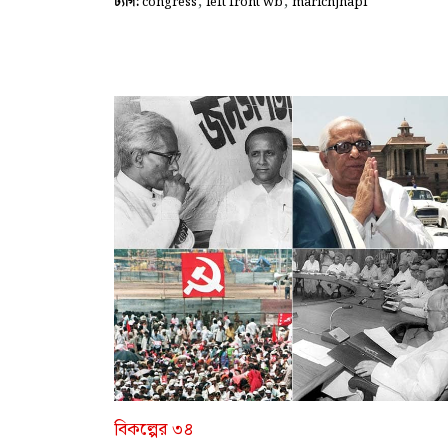
,
,
ট্যাগ:
congress
left front wb
marichjhapi
বিকল্পের ৩৪