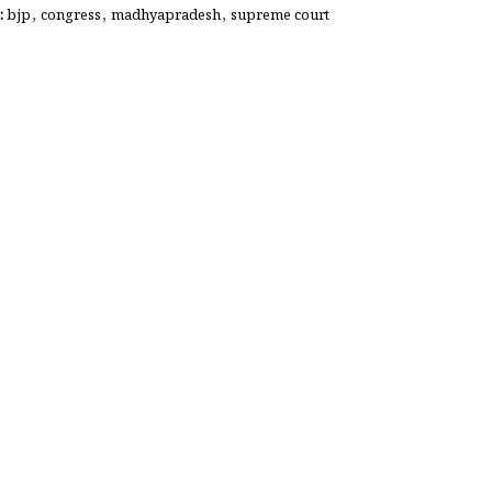
,
,
,
গ:
bjp
congress
madhyapradesh
supreme court