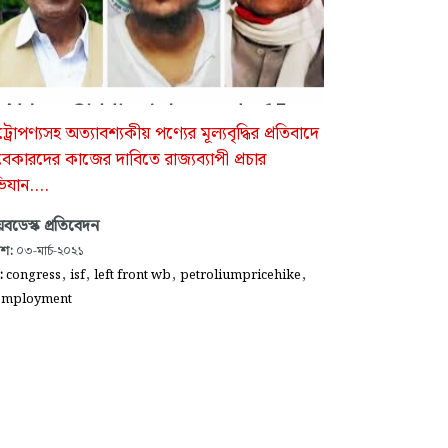
্রোপণ্যসহ অত্যাবশ্যকীয় পণ্যের মূল্যবৃদ্ধির প্রতিবাদে
েকারদের কাজের দাবিতে রাজ্যব্যাপী প্রচার
যান....
বডেস্ক প্রতিবেদন
াশ:
০৩-মার্চ-২০২১
,
,
,
,
গ:
congress
isf
left front wb
petroliumpricehike
employment