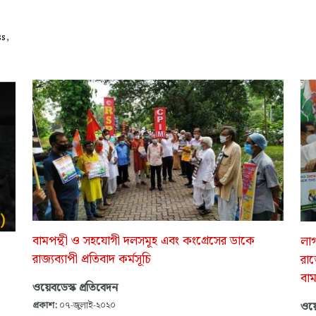
,
ss
বামপন্থী ও সহযোগী দলসমূহ এবং কংগ্রেসের ডাকে
লাগ
রাজ্যব্যাপী প্রতিবাদ কর্মসূচি
রাজ
বাম
ওয়েবডেস্ক প্রতিবেদন
ওয়ে
প্রকাশ:
০৭-জুলাই-২০২০