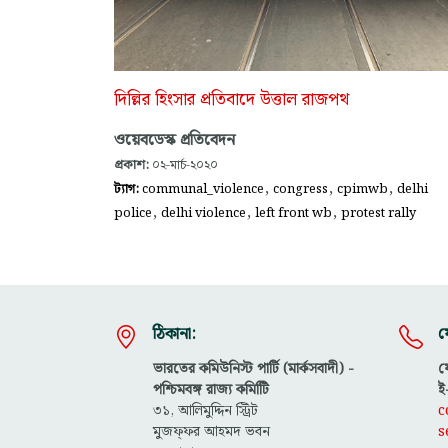
দিল্লির হিংসার প্রতিবাদে উত্তাল রাজপথ
ওয়েবডেস্ক প্রতিবেদন
প্রকাশ:
০২-মার্চ-২০২০
,
,
,
ট্যাগ:
communal_violence
congress
cpimwb
delhi
,
,
,
police
delhi violence
left front wb
protest rally
ঠিকানা:
য
ভারতের কমিউনিস্ট পার্টি (মার্কসবাদী) -
ফ
পশ্চিমবঙ্গ রাজ্য কমিটিি
ই
৩১, আলিমুদ্দিন স্ট্রিট
c
মুজফ্ফ‌র আহমদ ভবন
s