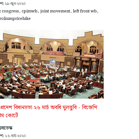
াশ:
২৯-জুন-২০২০
,
,
,
,
গ:
congress
cpimwb
joint movement
left front wb
roliumpricehike
যপ্রদেশ বিধানসভা ২৬ মার্চ অবধি মুলতুবি - বিজেপি
্রিম কোর্টে
বডেস্ক
াশ:
১৬-মার্চ-২০২০