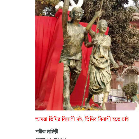
আমরা তিমির বিলাসী নই, তিমির বিনাশী হতে চাই
শমীক লাহিড়ী