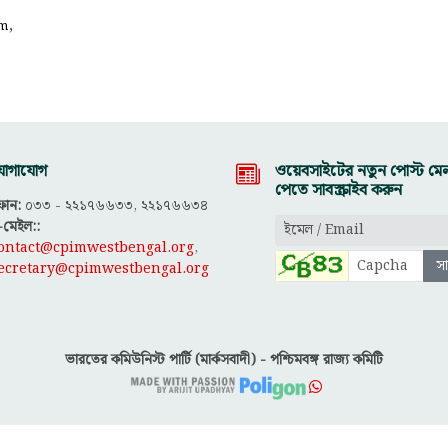
,
sm
োগাযোগ
ওয়েবসাইটের নতুন পোস্ট মেল
পেতে সাবস্ক্রাইব করুন
োন:
০৩৩ - ২২১৭৬৬৩৩, ২২১৭৬৬৩৪
-মেইল::
ontact@cpimwestbengal.org
,
ecretary@cpimwestbengal.org
ভারতের কমিউনিস্ট পার্টি (মার্কসবাদী) - পশ্চিমবঙ্গ রাজ্য কমিটি