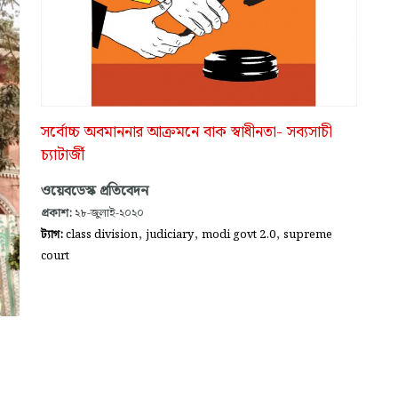
সর্বোচ্চ অবমাননার আক্রমনে বাক স্বাধীনতা- সব্যসাচী
চ্যাটার্জী
ওয়েবডেস্ক প্রতিবেদন
প্রকাশ:
২৮-জুলাই-২০২০
,
,
,
ট্যাগ:
class division
judiciary
modi govt 2.0
supreme
court