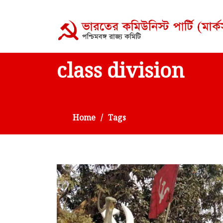
class division
Home
Tags