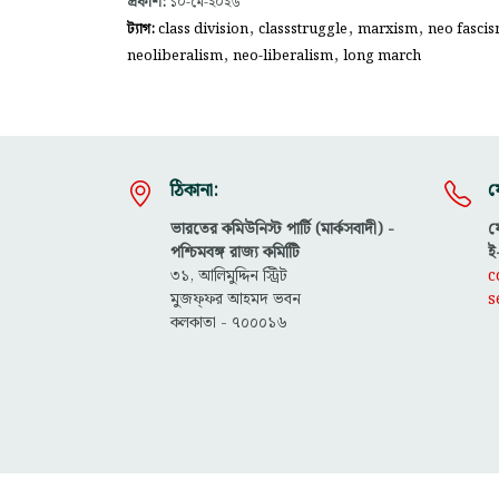
প্রকাশ:
১০-মে-২০২৬
,
,
,
ট্যাগ:
class division
classstruggle
marxism
neo fasci
,
,
neoliberalism
neo-liberalism
long march
ঠিকানা:
য
ভারতের কমিউনিস্ট পার্টি (মার্কসবাদী) -
ফ
পশ্চিমবঙ্গ রাজ্য কমিটিি
ই
৩১, আলিমুদ্দিন স্ট্রিট
c
মুজফ্ফ‌র আহমদ ভবন
s
কলকাতা - ৭০০০১৬