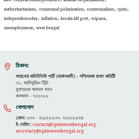
,
,
,
,
authoritarianism
communal polarisation
communalism
cpim
,
,
,
,
independenceday
inflation
kerala ldf govt
tripura
,
unemployment
west bengal
ঠিকানা:
ভারতের কমিউনিস্ট পার্টি (মার্কসবাদী) - পশ্চিমবঙ্গ রাজ্য কমিটিি
৩১, আলিমুদ্দিন স্ট্রিট
মুজফ্ফ‌র আহমদ ভবন
কলকাতা - ৭০০০১৬
যোগাযোগ
ফোন:
০৩৩ - ২২১৭৬৬৩৩, ২২১৭৬৬৩৪
ই-মেইল::
contact@cpimwestbengal.org
,
secretary@cpimwestbengal.org