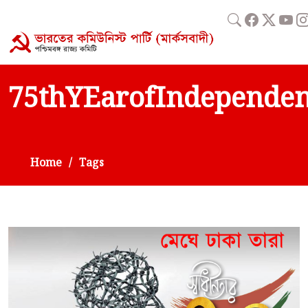
75thYEarofIndepende
Home
Tags