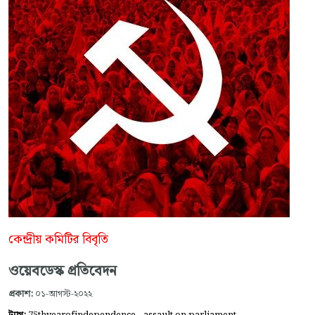
কেন্দ্রীয় কমিটির বিবৃতি
ওয়েবডেস্ক প্রতিবেদন
প্রকাশ:
০১-আগস্ট-২০২২
,
,
ট্যাগ:
75thyearofindependence
assault on parliament