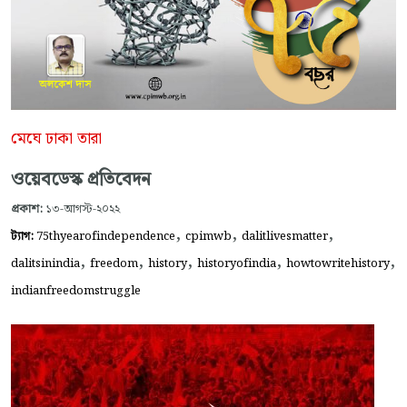
মেঘে ঢাকা তারা
ওয়েবডেস্ক প্রতিবেদন
প্রকাশ:
১৩-আগস্ট-২০২২
,
,
,
ট্যাগ:
75thyearofindependence
cpimwb
dalitlivesmatter
,
,
,
,
,
dalitsinindia
freedom
history
historyofindia
howtowritehistory
indianfreedomstruggle