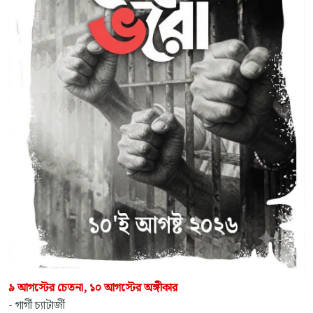
৯ আগস্টের চেতনা, ১০ আগস্টের অঙ্গীকার
- গার্গী চ্যাটার্জী