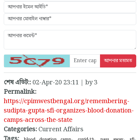
শেষ এডিট::
02-Apr-20 23:11 | by 3
Permalink:
https://cpimwestbengal.org/remembering-
sudipta-gupta-sfi-organizes-blood-donation-
camps-across-the-state
Categories:
Current Affairs
Tags:
,
,
,
,
blood donation camp
covid-19
pass away
sfi