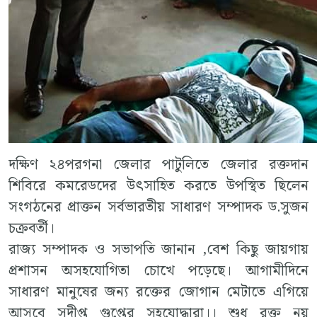
দক্ষিণ ২৪পরগনা জেলার পাটুলিতে জেলার রক্তদান
শিবিরে কমরেডদের উৎসাহিত করতে উপস্থিত ছিলেন
সংগঠনের প্রাক্তন সর্বভারতীয় সাধারণ সম্পাদক ড.সুজন
চক্রবর্তী।
রাজ্য সম্পাদক ও সভাপতি জানান ,বেশ কিছু জায়গায়
প্রশাসন অসহযোগিতা চোখে পড়েছে। আগামীদিনে
সাধারণ মানুষের জন্য রক্তের জোগান মেটাতে এগিয়ে
আসবে সুদীপ্ত গুপ্তের সহযোদ্ধারা।। শুধু রক্ত নয়