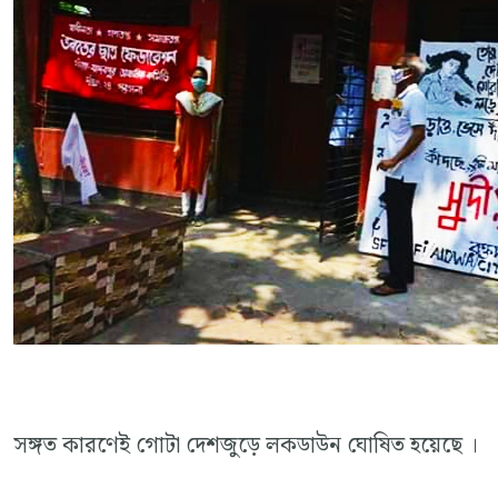
সঙ্গত কারণেই গোটা দেশজুড়ে লকডাউন ঘোষিত হয়েছে ।