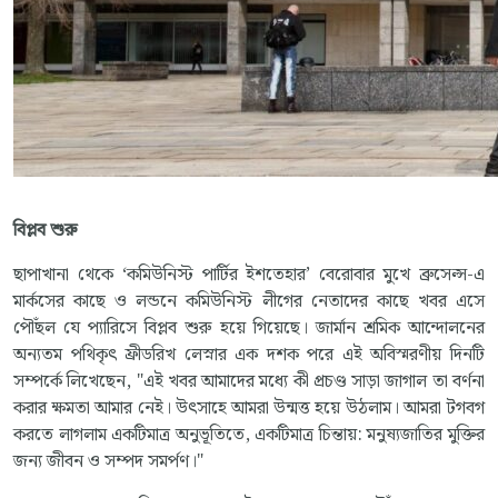
বিপ্লব শুরু
ছাপাখানা থেকে ‘কমিউনিস্ট পার্টির ইশতেহার’ বেরোবার মুখে ব্রুসেল্স-এ
মার্কসের কাছে ও লন্ডনে কমিউনিস্ট লীগের নেতাদের কাছে খবর এসে
পৌঁছল যে প্যারিসে বিপ্লব শুরু হয়ে গিয়েছে। জার্মান শ্রমিক আন্দোলনের
অন্যতম পথিকৃৎ ফ্রীডরিখ লেস্নার এক দশক পরে এই অবিস্মরণীয় দিনটি
সম্পর্কে লিখেছেন, "এই খবর আমাদের মধ্যে কী প্রচণ্ড সাড়া জাগাল তা বর্ণনা
করার ক্ষমতা আমার নেই। উৎসাহে আমরা উন্মত্ত হয়ে উঠলাম। আমরা টগবগ
করতে লাগলাম একটিমাত্র অনুভূতিতে, একটিমাত্র চিন্তায়: মনুষ্যজাতির মুক্তির
জন্য জীবন ও সম্পদ সমর্পণ।"