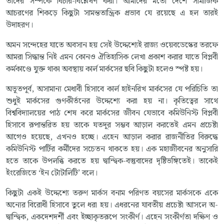
তাঁদের সম্পর্কে বিচার-বিশ্লেষণ করা। আমাদের মতো দেশে সামাজিক
আচরণের শিকড়ে কিছুটা সামন্ততান্ত্রিক প্রভাব যে রয়েছে এ হল তারই
উদাহরণ।
অমন সন্দেহের যাতে অবসান হয় সেই উদ্দেশ্যেই রাজ্য ওয়েবডেস্কের তরফে
আমরা সিদ্ধান্ত নিই এমন কোনও ঐতিহাসিক লেখা প্রকাশ করার যাতে বিপ্লবী
কর্মকাণ্ডে যুক্ত থাকা অবস্থায় কার্ল মার্কসের ছবি কিছুটা হলেও স্পষ্ট হয়।
অভূতপূর্ব, অসামান্য মেধাবী হিসাবে কার্ল হাইনরিখ মার্কসের যে পরিচিতি তা
শুধুই মার্কসের গুণকীর্তনের উদ্দেশ্যে করা হয় না। কৃতিত্বের সাথে
বিশ্ববিদ্যালয়ের পাঠ শেষ করে মার্কসের জীবন যেভাবে কমিউনিস্ট বিপ্লবী
হিসাবে রূপান্তরিত হয় তাকে যতদূর সম্ভব আড়াল করতেই এমন প্রচেষ্টা
আগেও হয়েছে, এখনও হচ্ছে। এহেন আড়াল করার রাজনীতির বিরুদ্ধে
কমিউনিস্ট পার্টির কর্মীদের সচেতন থাকতে হয়। এক মহাজীবনের অনুসারি
হতে তাকে উপলব্ধি করতে হয় দ্বান্দ্বিক-বস্তুবাদের দৃষ্টিভঙ্গিতেই। তাকেই
ইংরেজিতে ‘ইন টোটালিটি’ বলে।
কিছুটা একই উদ্দেশ্যে তরুণ মার্কস বনাম পরিণত বয়সের মার্কসকে একে
অন্যের বিরোধী হিসাবে তুলে ধরা হয়। এধরনের যাবতীয় প্রচেষ্টা আসলে অ-
দ্বান্দ্বিক, একদেশদর্শী এবং ইচ্ছাকৃতরূপে সংকীর্ণ। এহেন সংকীর্ণতা দক্ষিণ ও