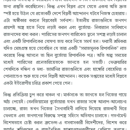
জন্য প্রস্তুতি করেছিলেন। কিন্তু এখন বিপ্লব এসে যেতে একথা অতি দ্রুত
স্পষ্ট হয়ে উঠল যে প্রত্যেকটি দেশে বিপ্লবী আন্দোলন ঘটবে নিজস্ব চেহারায়।
এটা অস্বীকার করলে বিপ্লবেরই সর্বনাশ। ইতালীয় রাজ্যগুলিতে জনগণ
প্রায়শই অস্ত্র হাতে নিয়ে লড়াই করল এবং বুর্জোয়া- লিবার‍্যাল সংবিধানে
রাজন্যদের বাধ্য করল। প্যারিসের জনগণ ব্যারিকেড তুলে সশস্ত্র লড়াই চালাল
এবং একটি রিপাবলিকের ঘোষণা জয় করে নিতে সমর্থ হল। ফরাসী শ্রমিকরা
যদিও মোহগ্রস্ত হয়ে ভেবেছিল যে তারা একটি "সমাজমূলক রিপাবলিক" লাভ
করেছে কিন্তু আসলে তা ছিল বুর্জোয়া রিপাবলিক পত্র। অতি অল্প সময়ের
মধ্যেই প্যারিসের প্রলেতারিয়েতকে জানতে হল সত্যটি। ফেব্রুয়ারির
শেষদিকে দক্ষিণ ও মধ্য- জার্মানির রাজ্যগুলিতে এবং হাঙ্গেরি বোহেমিয়া ও
পোল্যান্ডেও শুরু হয়ে গেল বিপ্লবী আন্দোলন। কয়েক সপ্তাহের মধ্যেই বিপ্লবে
একটা ইউরোপীয় চরিত্র প্রকাশ পেয়ে গেল।
কিন্তু প্রতিক্রিয়া চুপ করে থাকল না। মার্কসকে তা জানতে হল নিজের গায়ে
আঁচ পেয়েই। বেলজিয়ামের বুর্জোয়ারা যখন রাজার সঙ্গে আলাপ-আলোচনা
চালাচ্ছে, রাজা তখন নিজের সৈন্যবাহিনী লাগিয়ে দিয়েছে রাজধানী ঘিরে
ফেলতে এবং জনগণের বিরুদ্ধে সশস্ত্র সহিংস অভিযান চালাতে। গভর্নমেন্ট
বিশেষভাবে চেষ্টা করল ব্রুসেল্স-এ বসবাসকারী বিদেশীদের, বিশেষ করে
জার্মান শ্রমিকদের ও রাজনৈতিক আশ্রয়গ্রহণকারীদের খেপিয়ে তুলতে।