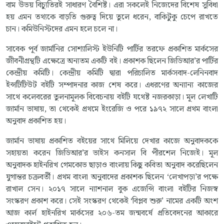
বাম উভয় বিচ্যুতিরই সাধারণ বৈশিষ্ট। এরা সকলেই নিজেদের বিশেষ সুবিধা
হয় এমন তথ্যকে বাড়তি গুরুত্ব দিয়ে তুলে ধরেন, বাকিটুকু চেপে রাখতে
চান। কমিউনিস্টদের এমন হলে চলে না।
সাবেক পূর্ব জার্মানির সোশ্যালিস্ট ইউনিটি পার্টির তরফে প্রকাশিত মার্কসের
জীবনীগ্রন্থটি এক্ষেত্রে অন্যতম একটি বই। প্রকাশক ছিলেন জিডিআর’র পার্টির
কেন্দ্রীয় কমিটি। কেন্দ্রীয় কমিটি দ্বারা পরিচালিত মার্কসবাদ-লেনিনবাদ
ইন্সটিটিউট বইটি সম্পাদনার কাজ শেষ করে। এধরণের অন্যান্য কাজের
সাথে কলেবরের তুলনামূলক বিবেচনায় বইটি যথেষ্ট নজরকাড়া। মূল লেখাটি
জার্মান ভাষায়, তা থেকেই প্রথমে ইংরেজি ও পরে ১৯৭২ সালে প্রথম বাংলা
অনুবাদ প্রকাশিত হয়।
জার্মান ভাষায় প্রকাশিত বইয়ের সাথে মিলিয়ে দেখার কাজে অনুবাদককে
সহায়তা করেন জিডিআর’র ভাইস কনসাল বি পীরশেল নিজেই। মূল
অনুবাদক হাইনরিখ গেমকোভ ছাড়াও বাংলায় কিছু কবিতা অনুবাদ করেছিলেন
যুগান্তর চক্রবর্তী। প্রথম বাংলা অনুবাদের প্রকাশক ছিলেন ‘লেখাপড়া’র পক্ষে
রাখাল সেন। ২০১৭ সালে ন্যাশনাল বুক এজেন্সি বাংলা বইটির নিজস্ব
সংস্করণ প্রকাশ করে। সেই সংস্করণ থেকেই ‘বিপ্লব শুরু’ নামের একটি অংশ
আজ কার্ল হাইনরিখ মার্কসের ২০৬-তম জন্মবর্ষে প্রতিবেদনের আকারে