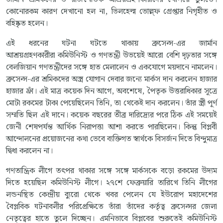
কোনোরকম কারণ দেখানো হল না, ভিলহেল্ম ভোল্ল্ফ গ্রেপ্তার নিগৃহীত ও
বহিষ্কৃত হলেন।
এই ধরনের ঘটনা ঘটতে থাকায় ব্রুসেল্স-এর জার্মান
আশ্রয়গ্রহণকারীরা কমিউনিস্ট ও গণতন্ত্রী উভয়েই আরো বেশি দৃঢ়তার সঙ্গে
বেলজিয়ান গণতন্ত্রীদের সঙ্গে হাত মেলালেন ও একযোগে ময়দানে নামলেন।
ব্রুসেল্স-এর শ্রমিকদের অস্ত্র যোগান দেবার জন্যে মার্কস দান করলেন হাজার
হাজার ফ্রাঁ। এই মাত্র কয়েক দিন আগে, অবশেষে, পৈতৃক উত্তরাধিকার সূত্রে
মোটা রকমের টাকা পেয়েছিলেন তিনি, তা থেকেই দান করলেন। তাঁর স্ত্রী পূর্ণ
সম্মতি ছিল এই দানে। কয়েক বছরের তীব্র দারিদ্র্যের পরে ঠিক এই সময়েই
জেনী শেষপর্যন্ত আর্থিক নিরাপত্তা আশা করতে পারছিলেন। কিন্তু বিপ্লবী
আন্দোলনের প্রয়োজনের কথা ভেবে ব্যক্তিগত স্বার্থকে বিসর্জন দিতে বিন্দুমাত্র
দ্বিধা করলেন না।
গণতান্ত্রিক লীগে তৎপর থাকার সঙ্গে সঙ্গে মার্কসকে বড়ো রকমের উদ্যম
দিতে হয়েছিল কমিউনিস্ট লীগে। ২৭শে ফেব্রুয়ারি তারিখে তিনি লীগের
লন্ডনস্থিত কেন্দ্রীয় ব্যুরো থেকে খবর পেলেন যে ইউরোপ মহাদেশের
বৈপ্লবিক ঘটনাবলীর পরিপ্রেক্ষিতে তাঁরা তাঁদের কর্তৃত্ব ব্রুসেল্সর জেলা
নেতৃত্বের হাতে তুলে দিচ্ছেন। এমনিভাবে বিপ্লবের শুরুতেই কমিউনিস্ট