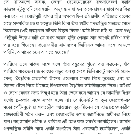
তো রীতিমতো অবাক, কেননা ছেলেমেয়েদের রক্ষণাবেক্ষণ করার
কাণ্ডজ্ঞানটুকু পুলিসের হয়নি। অনুসন্ধান যা হল তাকে প্রহসন ছাড়া আর কিছু
বলা চলে না। মোটামুটি আমার স্ত্রীর অপরাধ ছিল এই প্রশীয় অভিজাত বংশের
সঙ্গে সম্পর্কিত হওয়া সত্ত্বেও তিনি কিনা তাঁর স্বামীর গণতান্ত্রিক মতামত মেনে
নিয়েছেন।‘এই লজ্জাকর ঘটনার বিস্তৃত বিবরণ আমি দিতে চাই না। আর শুধু
এইটুকুই উল্লেখ করি যে যখন আমরা মুক্তি পেলাম তার আগেই চব্বিশ ঘণ্টা
পার হয়ে গিয়েছে। প্রয়োজনীয় সামান্যতম জিনিসও আমরা সঙ্গে আনতে
পারিনি, আমাদের চলে আসতে হয়েছে।’
প্যারিসে এসে মার্কস সঙ্গে সঙ্গে তাঁর বন্ধুদের খুঁজে বার করলেন, যাঁরা
প্যারিসে থাকতেন। জনকয়েক বন্ধুর অবস্থা দেখে তিনি একটু অবাকই হলেন
যেন; ‘বৈপ্লবিক মাতলামি’ তাঁদের একেবারে মাথায় গিয়ে ঢুকেছে এবং তা
তাঁদের টেনে নিয়ে গিয়েছে বিপজ্জনক বৈপ্লবিক ভঙ্গিবিলাসের দিকে। অধৈর্য
ও দেশে ফেরার জন্য উন্মুখ হয়ে তাঁরা ভেবে বসে আছেন যে জার্মানির বিপ্লব
যথেষ্ট দ্রুততার সঙ্গে সম্পন্ন হচ্ছে না। বোর্নসেস্টট ও তুল হেরভেগ-এর
মতো পেটি-বুর্জোয়া গণতন্ত্রীরা আওয়াজ তুলেছিলেন যে আশ্রয়গ্রহণকারীরা
স্বেচ্ছাবাহিনী গঠন করুন এবং বেয়নেটের ডগায় জার্মানিতে স্বাধীনতা নিয়ে
যান। বহু জার্মান শ্রমিক ও কারিগর এই আওয়াজ সমর্থন করেছিলেন। জার্মান
গণতান্ত্রিক সমিতি নামে একটি সংগঠনে তাঁরা একজোট হয়েছিলেন, একটি