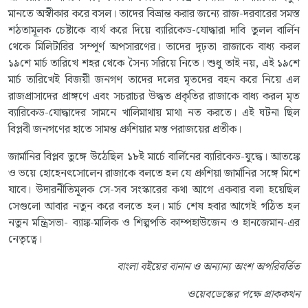
মানতে অস্বীকার করে বসল। তাদের বিভ্রান্ত করার জন্যে রাজ-দরবারের সমস্ত
শঠতামূলক চেষ্টাকে ব্যর্থ করে দিয়ে ব্যারিকেড-যোদ্ধারা দাবি তুলল বার্লিন
থেকে মিলিটারির সম্পূর্ণ অপসারণের। তাদের দৃঢ়তা রাজাকে বাধ্য করল
১৯শে মার্চ তারিখে শহর থেকে সৈন্য সরিয়ে নিতে। শুধু তাই নয়, এই ১৯শে
মার্চ তারিখেই বিজয়ী জনগণ তাদের দলের মৃতদের বহন করে নিয়ে এল
রাজপ্রাসাদের প্রাঙ্গণে এবং সচরাচর উদ্ধত প্রকৃতির রাজাকে বাধ্য করল মৃত
ব্যারিকেড-যোদ্ধাদের সামনে খালিমাথায় মাথা নত করতে। এই ঘটনা ছিল
বিপ্লবী জনগণের হাতে সামন্ত প্রুশিয়ার মস্ত পরাজয়ের প্রতীক।
জার্মানির বিপ্লব তুঙ্গে উঠেছিল ১৮ই মার্চে বার্লিনের ব্যারিকেড-যুদ্ধে। আতঙ্কে
ও ভয়ে হোহেনৎসোলেন রাজাকে বলতে হল যে প্রুশিয়া জার্মানির সঙ্গে মিশে
যাবে। উদারনীতিমূলক সে-সব সংস্কারের কথা আগে একবার বলা হয়েছিল
সেগুলো আবার নতুন করে বলতে হল। মার্চ শেষ হবার আগেই গঠিত হল
নতুন মন্ত্রিসভা- ব্যাঙ্ক-মালিক ও শিল্পপতি কাম্পহাউজেন ও হানজেমান-এর
নেতৃত্বে।
বাংলা বইয়ের বানান ও অন্যান্য অংশ অপরিবর্তিত
ওয়েবডেস্কের পক্ষে প্রাককথন