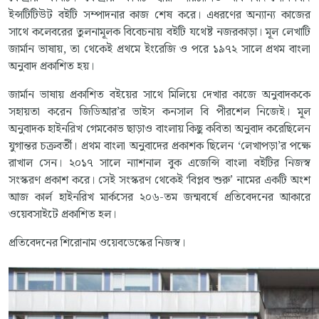
ইন্সটিটিউট বইটি সম্পাদনার কাজ শেষ করে। এধরণের অন্যান্য কাজের
সাথে কলেবরের তুলনামূলক বিবেচনায় বইটি যথেষ্ট নজরকাড়া। মূল লেখাটি
জার্মান ভাষায়, তা থেকেই প্রথমে ইংরেজি ও পরে ১৯৭২ সালে প্রথম বাংলা
অনুবাদ প্রকাশিত হয়।
জার্মান ভাষায় প্রকাশিত বইয়ের সাথে মিলিয়ে দেখার কাজে অনুবাদককে
সহায়তা করেন জিডিআর’র ভাইস কনসাল বি পীরশেল নিজেই। মূল
অনুবাদক হাইনরিখ গেমকোভ ছাড়াও বাংলায় কিছু কবিতা অনুবাদ করেছিলেন
যুগান্তর চক্রবর্তী। প্রথম বাংলা অনুবাদের প্রকাশক ছিলেন ‘লেখাপড়া’র পক্ষে
রাখাল সেন। ২০১৭ সালে ন্যাশনাল বুক এজেন্সি বাংলা বইটির নিজস্ব
সংস্করণ প্রকাশ করে। সেই সংস্করণ থেকেই ‘বিপ্লব শুরু’ নামের একটি অংশ
আজ কার্ল হাইনরিখ মার্কসের ২০৬-তম জন্মবর্ষে প্রতিবেদনের আকারে
ওয়েবসাইটে প্রকাশিত হল।
প্রতিবেদনের শিরোনাম ওয়েবডেস্কের নিজস্ব।