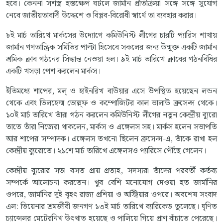
হবে। কেননা সশস্ত্র হস্তক্ষেপ ঘটলে জার্মান প্রতিক্রিয়া সঙ্গে সঙ্গে সুযোগ
নেবে জাতীয়তাবাদী উদ্দেশে ও বিপ্লব-বিরোধী স্বার্থে তা ব্যবহার করার।
৮ই মার্চ তারিখে মার্কসের উদ্যোগে কমিউনিস্ট লীগের চারটি প্যারিস শাখায়
জার্মান গণতান্ত্রিক সমিতির পাল্টা হিসেবে সকলের জন্য উন্মুক্ত একটি জার্মান
শ্রমিক ক্লাব গঠনের সিদ্ধান্ত নেওয়া হল। ৯ই মার্চ তারিখে ক্লাবের গঠনবিধির
একটি খসড়া পেশ করলেন মার্কস।
ইতিমধ্যে শাপের, মল্ ও হাইনরিখ বাউয়ার এসে উপস্থিত হয়েছেন লন্ডন
থেকে এবং ভিলহেল্ম ভোল্ল্ফ ও কম্পোজিটর কাল ভালাউ ব্রুসেল্স থেকে।
১০ই মার্চ তারিখে তাঁরা গঠন করলেন কমিউনিস্ট লীগের নতুন কেন্দ্রীয় ব্যুরো
তাতে তাঁরা নিজেরা থাকলেন, মার্কস ও এঙ্গেলস সহ। মার্কস হলেন সভাপতি
আর শাপের সম্পাদক। এঙ্গেলস তখনো ছিলেন ব্রুসেল্স-এ, তাঁকে রাখা হল
কেন্দ্রীয় ব্যুরোতে। ২১শে মার্চ তারিখে এঙ্গেলসও প্যারিসে পৌঁছে গেলেন।
কেন্দ্রীয় ব্যুরোর সভা বসত প্রায় প্রত্যহ, সদস্যরা তাঁদের পরবর্তী কর্তব্য
সম্পর্কে আলোচনা করতেন। খুব বেশি মনোযোগ দেওয়া হত জার্মানির
ওপরে, জার্মানির দুই বৃহৎ রাজ্য প্রশিয়া ও অস্ট্রিয়ার ওপরে। অবশেষ সংবাদ
এল: ভিয়েনার শ্রমজীবী জনগণ ১৩ই মার্চ তারিখে ব্যারিকেড তুলেছে। ঘৃণিত
চ্যান্সেলর মেটেরনিখ উৎখাত হয়েছে ও পালিয়ে গিয়ে প্রাণ বাঁচাতে পেরেছে।