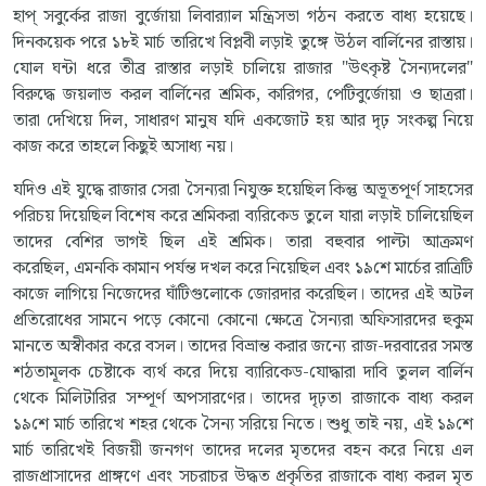
হাপ্ সবুর্কের রাজা বুর্জোয়া লিবার‍্যাল মন্ত্রিসভা গঠন করতে বাধ্য হয়েছে।
দিনকয়েক পরে ১৮ই মার্চ তারিখে বিপ্লবী লড়াই তুঙ্গে উঠল বার্লিনের রাস্তায়।
যোল ঘন্টা ধরে তীব্র রাস্তার লড়াই চালিয়ে রাজার "উৎকৃষ্ট সৈন্যদলের"
বিরুদ্ধে জয়লাভ করল বার্লিনের শ্রমিক, কারিগর, পেটিবুর্জোয়া ও ছাত্ররা।
তারা দেখিয়ে দিল, সাধারণ মানুষ যদি একজোট হয় আর দৃঢ় সংকল্প নিয়ে
কাজ করে তাহলে কিছুই অসাধ্য নয়।
যদিও এই যুদ্ধে রাজার সেরা সৈন্যরা নিযুক্ত হয়েছিল কিন্তু অভূতপূর্ণ সাহসের
পরিচয় দিয়েছিল বিশেষ করে শ্রমিকরা ব্যরিকেড তুলে যারা লড়াই চালিয়েছিল
তাদের বেশির ভাগই ছিল এই শ্রমিক। তারা বহুবার পাল্টা আক্রমণ
করেছিল, এমনকি কামান পর্যন্ত দখল করে নিয়েছিল এবং ১৯শে মার্চের রাত্রিটি
কাজে লাগিয়ে নিজেদের ঘাঁটিগুলোকে জোরদার করেছিল। তাদের এই অটল
প্রতিরোধের সামনে পড়ে কোনো কোনো ক্ষেত্রে সৈন্যরা অফিসারদের হুকুম
মানতে অস্বীকার করে বসল। তাদের বিভ্রান্ত করার জন্যে রাজ-দরবারের সমস্ত
শঠতামূলক চেষ্টাকে ব্যর্থ করে দিয়ে ব্যারিকেড-যোদ্ধারা দাবি তুলল বার্লিন
থেকে মিলিটারির সম্পূর্ণ অপসারণের। তাদের দৃঢ়তা রাজাকে বাধ্য করল
১৯শে মার্চ তারিখে শহর থেকে সৈন্য সরিয়ে নিতে। শুধু তাই নয়, এই ১৯শে
মার্চ তারিখেই বিজয়ী জনগণ তাদের দলের মৃতদের বহন করে নিয়ে এল
রাজপ্রাসাদের প্রাঙ্গণে এবং সচরাচর উদ্ধত প্রকৃতির রাজাকে বাধ্য করল মৃত