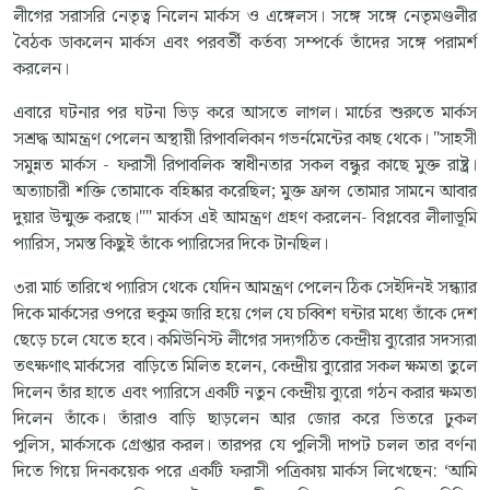
লীগের সরাসরি নেতৃত্ব নিলেন মার্কস ও এঙ্গেলস। সঙ্গে সঙ্গে নেতৃমণ্ডলীর
বৈঠক ডাকলেন মার্কস এবং পরবর্তী কর্তব্য সম্পর্কে তাঁদের সঙ্গে পরামর্শ
করলেন।
এবারে ঘটনার পর ঘটনা ভিড় করে আসতে লাগল। মার্চের শুরুতে মার্কস
সশ্রদ্ধ আমন্ত্রণ পেলেন অস্থায়ী রিপাবলিকান গভর্নমেন্টের কাছ থেকে। "সাহসী
সমুন্নত মার্কস - ফরাসী রিপাবলিক স্বাধীনতার সকল বন্ধুর কাছে মুক্ত রাষ্ট্র।
অত্যাচারী শক্তি তোমাকে বহিষ্কার করেছিল; মুক্ত ফ্রান্স তোমার সামনে আবার
দুয়ার উন্মুক্ত করছে।"" মার্কস এই আমন্ত্রণ গ্রহণ করলেন- বিপ্লবের লীলাভূমি
প্যারিস, সমস্ত কিছুই তাঁকে প্যারিসের দিকে টানছিল।
৩রা মার্চ তারিখে প্যারিস থেকে যেদিন আমন্ত্রণ পেলেন ঠিক সেইদিনই সন্ধ্যার
দিকে মার্কসের ওপরে হুকুম জারি হয়ে গেল যে চব্বিশ ঘন্টার মধ্যে তাঁকে দেশ
ছেড়ে চলে যেতে হবে। কমিউনিস্ট লীগের সদ্যগঠিত কেন্দ্রীয় ব্যুরোর সদস্যরা
তৎক্ষণাৎ মার্কসের বাড়িতে মিলিত হলেন, কেন্দ্রীয় ব্যুরোর সকল ক্ষমতা তুলে
দিলেন তাঁর হাতে এবং প্যারিসে একটি নতুন কেন্দ্রীয় ব্যুরো গঠন করার ক্ষমতা
দিলেন তাঁকে। তাঁরাও বাড়ি ছাড়লেন আর জোর করে ভিতরে ঢুকল
পুলিস, মার্কসকে গ্রেপ্তার করল। তারপর যে পুলিসী দাপট চলল তার বর্ণনা
দিতে গিয়ে দিনকয়েক পরে একটি ফরাসী পত্রিকায় মার্কস লিখেছেন: ‘আমি