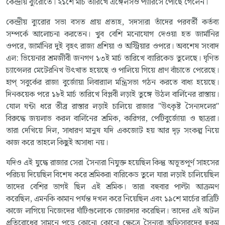
কেন্দ্রীয় ব্যুরোতে। ২১শে মার্চ তারিখে এঙ্গেলসও প্যারিসে পৌঁছে গেলেন।
কেন্দ্রীয় ব্যুরোর সভা বসত প্রায় প্রত্যহ, সদস্যরা তাঁদের পরবর্তী কর্তব্য
সম্পর্কে আলোচনা করতেন। খুব বেশি মনোযোগ দেওয়া হত জার্মানির
ওপরে, জার্মানির দুই বৃহৎ রাজ্য প্রশিয়া ও অস্ট্রিয়ার ওপরে। অবশেষ সংবাদ
এল: ভিয়েনার শ্রমজীবী জনগণ ১৩ই মার্চ তারিখে ব্যারিকেড তুলেছে। ঘৃণিত
চ্যান্সেলর মেটেরনিখ উৎখাত হয়েছে ও পালিয়ে গিয়ে প্রাণ বাঁচাতে পেরেছে।
হাপ্ সবুর্কের রাজা বুর্জোয়া লিবার‍্যাল মন্ত্রিসভা গঠন করতে বাধ্য হয়েছে।
দিনকয়েক পরে ১৮ই মার্চ তারিখে বিপ্লবী লড়াই তুঙ্গে উঠল বার্লিনের রাস্তায়।
যোল ঘন্টা ধরে তীব্র রাস্তার লড়াই চালিয়ে রাজার "উৎকৃষ্ট সৈন্যদলের"
বিরুদ্ধে জয়লাভ করল বার্লিনের শ্রমিক, কারিগর, পেটিবুর্জোয়া ও ছাত্ররা।
তারা দেখিয়ে দিল, সাধারণ মানুষ যদি একজোট হয় আর দৃঢ় সংকল্প নিয়ে
কাজ করে তাহলে কিছুই অসাধ্য নয়।
যদিও এই যুদ্ধে রাজার সেরা সৈন্যরা নিযুক্ত হয়েছিল কিন্তু অভূতপূর্ণ সাহসের
পরিচয় দিয়েছিল বিশেষ করে শ্রমিকরা ব্যরিকেড তুলে যারা লড়াই চালিয়েছিল
তাদের বেশির ভাগই ছিল এই শ্রমিক। তারা বহুবার পাল্টা আক্রমণ
করেছিল, এমনকি কামান পর্যন্ত দখল করে নিয়েছিল এবং ১৯শে মার্চের রাত্রিটি
কাজে লাগিয়ে নিজেদের ঘাঁটিগুলোকে জোরদার করেছিল। তাদের এই অটল
প্রতিরোধের সামনে পড়ে কোনো কোনো ক্ষেত্রে সৈন্যরা অফিসারদের হুকুম