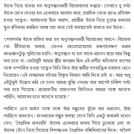
তাঁকে নিয়ে যাওয়া হল অনুসন্ধানকারী বিচারকদের দপ্তরে। সেখানে দু ঘণ্টা
তাঁকে রেখে দেওয়া হল একেবারে আলাদা করে, চারদিক থেকে প্রচণ্ড প্রতিবাদ
হওয়া সত্ত্বেও। আবহাওয়া ছিল খারাপ, গ্রহরীরা তাঁকে নিয়ে চূড়ান্ত রকমের
স্থূল রসিকতা করছিল সমস্ত সহ্য করে সেই অবস্থাতেই থাকতে হল তাঁকে।
‘শেষপর্যন্ত তাঁকে হাজির করা হল অনুসন্ধানকারী বিচারকের সামনে। বিচারক
তো রীতিমতো অবাক, কেননা ছেলেমেয়েদের রক্ষণাবেক্ষণ করার
কাণ্ডজ্ঞানটুকু পুলিসের হয়নি। অনুসন্ধান যা হল তাকে প্রহসন ছাড়া আর কিছু
বলা চলে না। মোটামুটি আমার স্ত্রীর অপরাধ ছিল এই প্রশীয় অভিজাত বংশের
সঙ্গে সম্পর্কিত হওয়া সত্ত্বেও তিনি কিনা তাঁর স্বামীর গণতান্ত্রিক মতামত মেনে
নিয়েছেন।‘এই লজ্জাকর ঘটনার বিস্তৃত বিবরণ আমি দিতে চাই না। আর শুধু
এইটুকুই উল্লেখ করি যে যখন আমরা মুক্তি পেলাম তার আগেই চব্বিশ ঘণ্টা
পার হয়ে গিয়েছে। প্রয়োজনীয় সামান্যতম জিনিসও আমরা সঙ্গে আনতে
পারিনি, আমাদের চলে আসতে হয়েছে।’
প্যারিসে এসে মার্কস সঙ্গে সঙ্গে তাঁর বন্ধুদের খুঁজে বার করলেন, যাঁরা
প্যারিসে থাকতেন। জনকয়েক বন্ধুর অবস্থা দেখে তিনি একটু অবাকই হলেন
যেন; ‘বৈপ্লবিক মাতলামি’ তাঁদের একেবারে মাথায় গিয়ে ঢুকেছে এবং তা
তাঁদের টেনে নিয়ে গিয়েছে বিপজ্জনক বৈপ্লবিক ভঙ্গিবিলাসের দিকে। অধৈর্য