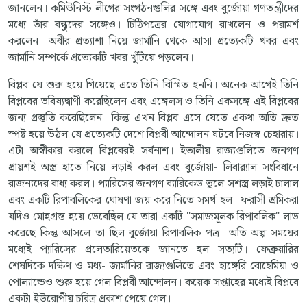
জানলেন। কমিউনিস্ট লীগের সংগঠনগুলির সঙ্গে এবং বুর্জোয়া গণতন্ত্রীদের
মধ্যে তাঁর বন্ধুদের সঙ্গেও। চিঠিপত্রের যোগাযোগ রাখলেন ও পরামর্শ
করলেন। অধীর প্রত্যাশা নিয়ে জার্মানি থেকে আসা প্রত্যেকটি খবর এবং
জার্মানি সম্পর্কে প্রত্যেকটি খবর খুঁটিয়ে পড়লেন।
বিপ্লব যে শুরু হয়ে গিয়েছে এতে তিনি বিস্মিত হননি। অনেক আগেই তিনি
বিপ্লবের ভবিষ্যদ্বাণী করেছিলেন এবং এঙ্গেলস ও তিনি একসঙ্গে এই বিপ্লবের
জন্য প্রস্তুতি করেছিলেন। কিন্তু এখন বিপ্লব এসে যেতে একথা অতি দ্রুত
স্পষ্ট হয়ে উঠল যে প্রত্যেকটি দেশে বিপ্লবী আন্দোলন ঘটবে নিজস্ব চেহারায়।
এটা অস্বীকার করলে বিপ্লবেরই সর্বনাশ। ইতালীয় রাজ্যগুলিতে জনগণ
প্রায়শই অস্ত্র হাতে নিয়ে লড়াই করল এবং বুর্জোয়া- লিবার‍্যাল সংবিধানে
রাজন্যদের বাধ্য করল। প্যারিসের জনগণ ব্যারিকেড তুলে সশস্ত্র লড়াই চালাল
এবং একটি রিপাবলিকের ঘোষণা জয় করে নিতে সমর্থ হল। ফরাসী শ্রমিকরা
যদিও মোহগ্রস্ত হয়ে ভেবেছিল যে তারা একটি "সমাজমূলক রিপাবলিক" লাভ
করেছে কিন্তু আসলে তা ছিল বুর্জোয়া রিপাবলিক পত্র। অতি অল্প সময়ের
মধ্যেই প্যারিসের প্রলেতারিয়েতকে জানতে হল সত্যটি। ফেব্রুয়ারির
শেষদিকে দক্ষিণ ও মধ্য- জার্মানির রাজ্যগুলিতে এবং হাঙ্গেরি বোহেমিয়া ও
পোল্যান্ডেও শুরু হয়ে গেল বিপ্লবী আন্দোলন। কয়েক সপ্তাহের মধ্যেই বিপ্লবে
একটা ইউরোপীয় চরিত্র প্রকাশ পেয়ে গেল।