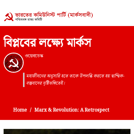
বিপ্লবের লক্ষ্যে মার্কস
ওয়েবডেস্ক
মহাজীবনের অনুসারি হতে তাকে উপলব্ধি করতে হয় দ্বান্দ্বিক-
বস্তুবাদের দৃষ্টিভঙ্গিতেই।
Home
Marx & Revolution: A Retrospect