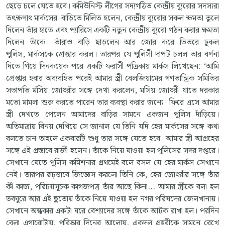
ছেড়ে চলে যেতে হবে। কমিউনিস্ট লীগের সদ্যগঠিত কেন্দ্রীয় ব্যুরোর সদস্যরা
তৎক্ষণাৎ মার্কসের বাড়িতে মিলিত হলেন, কেন্দ্রীয় ব্যুরোর সকল ক্ষমতা তুলে
দিলেন তাঁর হাতে এবং প্যারিসে একটি নতুন কেন্দ্রীয় ব্যুরো গঠন করার ক্ষমতা
দিলেন তাঁকে। তাঁরাও বাড়ি ছাড়লেন আর জোর করে ভিতরে ঢুকল
পুলিস, মার্কসকে গ্রেপ্তার করল। তারপর যে পুলিসী দাপট চলল তার বর্ণনা
দিতে গিয়ে দিনকয়েক পরে একটি ফরাসী পত্রিকায় মার্কস লিখেছেন: ‘আমি
গ্রেপ্তার হবার অব্যবহিত পরেই আমার স্ত্রী বেলজিয়ামের গণতান্ত্রিক সমিতির
সভাপতি মঁসিয় জোৎরাঁর সঙ্গে দেখা করলেন, মসিয় জোৎরী যাতে দরকার
মতো মামলা শুরু করতে পারেন তার ব্যবস্থা করার জন্যে। ফিরে এসে আমার
স্ত্রী দেখতে পেলেন আমাদের বাড়ির সামনে একজন পুলিস দাঁড়িয়ে।
অতিমাত্রায় বিনয় দেখিয়ে সে জানাল যে তিনি যদি হের মার্কসের সঙ্গে কথা
বলতে চান তাহলে একবারটি শুধু তার সঙ্গে যেতে হবে। আমার স্ত্রী আগ্রহের
সঙ্গে এই প্রস্তাবে রাজী হলেন। তাঁকে নিয়ে যাওয়া হল পুলিসের সদর দপ্তরে।
সেখানে যেতে পুলিস কমিশনার প্রথমেই বলে বসল যে হের মার্কস সেখানে
নেই। তারপর রূঢ়ভাবে জিজ্ঞেস করলো তিনি কে, হের জোৎরাঁর সঙ্গে তাঁর
কী কাজ, পরিচয়সূচক কাগজপত্র তাঁর আছে কিনা... আমার স্ত্রীকে বলা হল
ভবঘুরে আর এই ছুতোয় তাঁকে নিয়ে যাওয়া হল নগর পরিষদের জেলখানায়।
সেখানে অন্ধকার একটা ঘরে বেশ্যাদের সঙ্গে তাঁকে আটক রাখা হল। পরদিন
বেলা এগারোটায়, পরিষ্কার দিনের আলোয়, একদল প্রহরীকে সামনে রেখে