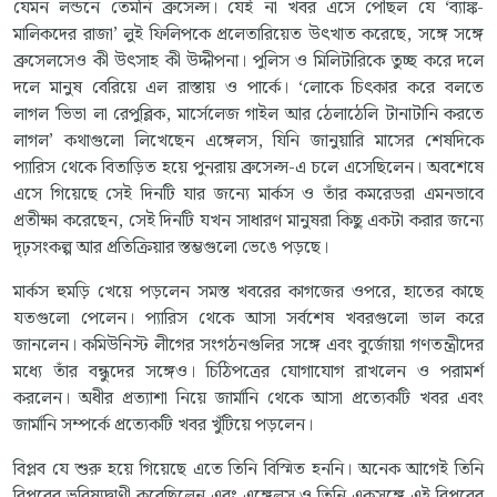
যেমন লন্ডনে তেমনি ব্রুসেল্স। যেই না খবর এসে পৌঁছল যে ‘ব্যাঙ্ক-
মালিকদের রাজা’ লুই ফিলিপকে প্রলেতারিয়েত উৎখাত করেছে, সঙ্গে সঙ্গে
ব্রুসেলসেও কী উৎসাহ কী উদ্দীপনা। পুলিস ও মিলিটারিকে তুচ্ছ করে দলে
দলে মানুষ বেরিয়ে এল রাস্তায় ও পার্কে। ‘লোকে চিৎকার করে বলতে
লাগল 'ভিভা লা রেপুব্লিক, মার্সেলেজ গাইল আর ঠেলাঠেলি টানাটানি করতে
লাগল’ কথাগুলো লিখেছেন এঙ্গেলস, যিনি জানুয়ারি মাসের শেষদিকে
প্যারিস থেকে বিতাড়িত হয়ে পুনরায় ব্রুসেল্স-এ চলে এসেছিলেন। অবশেষে
এসে গিয়েছে সেই দিনটি যার জন্যে মার্কস ও তাঁর কমরেডরা এমনভাবে
প্রতীক্ষা করেছেন, সেই দিনটি যখন সাধারণ মানুষরা কিছু একটা করার জন্যে
দৃঢ়সংকল্প আর প্রতিক্রিয়ার স্তম্ভগুলো ভেঙে পড়ছে।
মার্কস হুমড়ি খেয়ে পড়লেন সমস্ত খবরের কাগজের ওপরে, হাতের কাছে
যতগুলো পেলেন। প্যারিস থেকে আসা সর্বশেষ খবরগুলো ভাল করে
জানলেন। কমিউনিস্ট লীগের সংগঠনগুলির সঙ্গে এবং বুর্জোয়া গণতন্ত্রীদের
মধ্যে তাঁর বন্ধুদের সঙ্গেও। চিঠিপত্রের যোগাযোগ রাখলেন ও পরামর্শ
করলেন। অধীর প্রত্যাশা নিয়ে জার্মানি থেকে আসা প্রত্যেকটি খবর এবং
জার্মানি সম্পর্কে প্রত্যেকটি খবর খুঁটিয়ে পড়লেন।
বিপ্লব যে শুরু হয়ে গিয়েছে এতে তিনি বিস্মিত হননি। অনেক আগেই তিনি
বিপ্লবের ভবিষ্যদ্বাণী করেছিলেন এবং এঙ্গেলস ও তিনি একসঙ্গে এই বিপ্লবের