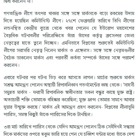
দ্বিধা করলেন না।
গণতান্ত্রিক লীগে তৎপর থাকার সঙ্গে সঙ্গে মার্কসকে বড়ো রকমের উদ্যম
দিতে হয়েছিল কমিউনিস্ট লীগে। ২৭শে ফেব্রুয়ারি তারিখে তিনি লীগের
লন্ডনস্থিত কেন্দ্রীয় ব্যুরো থেকে খবর পেলেন যে ইউরোপ মহাদেশের
বৈপ্লবিক ঘটনাবলীর পরিপ্রেক্ষিতে তাঁরা তাঁদের কর্তৃত্ব ব্রুসেল্সর জেলা
নেতৃত্বের হাতে তুলে দিচ্ছেন। এমনিভাবে বিপ্লবের শুরুতেই কমিউনিস্ট
লীগের সরাসরি নেতৃত্ব নিলেন মার্কস ও এঙ্গেলস। সঙ্গে সঙ্গে নেতৃমণ্ডলীর
বৈঠক ডাকলেন মার্কস এবং পরবর্তী কর্তব্য সম্পর্কে তাঁদের সঙ্গে পরামর্শ
করলেন।
এবারে ঘটনার পর ঘটনা ভিড় করে আসতে লাগল। মার্চের শুরুতে মার্কস
সশ্রদ্ধ আমন্ত্রণ পেলেন অস্থায়ী রিপাবলিকান গভর্নমেন্টের কাছ থেকে। 'সাহসী
সমুন্নত মার্কস - ফরাসী রিপাবলিক স্বাধীনতার সকল বন্ধুর কাছে মুক্ত রাষ্ট্র।
অত্যাচারী শক্তি তোমাকে বহিষ্কার করেছিল; মুক্ত ফ্রান্স তোমার সামনে আবার
দুয়ার উন্মুক্ত করছে।' মার্কস এই আমন্ত্রণ গ্রহণ করলেন- বিপ্লবের লীলাভূমি
প্যারিস, সমস্ত কিছুই তাঁকে প্যারিসের দিকে টানছিল।
৩রা মার্চ তারিখে প্যারিস থেকে যেদিন আমন্ত্রণ পেলেন ঠিক সেইদিনই সন্ধ্যার
দিকে মার্কসের ওপরে হুকুম জারি হয়ে গেল যে চব্বিশ ঘন্টার মধ্যে তাঁকে দেশ