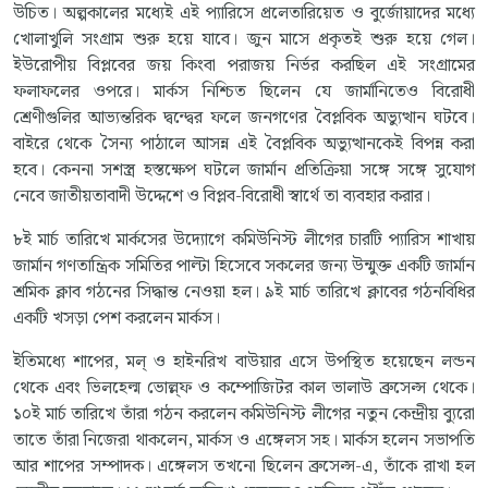
উচিত। অল্পকালের মধ্যেই এই প্যারিসে প্রলেতারিয়েত ও বুর্জোয়াদের মধ্যে
খোলাখুলি সংগ্রাম শুরু হয়ে যাবে। জুন মাসে প্রকৃতই শুরু হয়ে গেল।
ইউরোপীয় বিপ্লবের জয় কিংবা পরাজয় নির্ভর করছিল এই সংগ্রামের
ফলাফলের ওপরে। মার্কস নিশ্চিত ছিলেন যে জার্মানিতেও বিরোধী
শ্রেণীগুলির আভ্যন্তরিক দ্বন্দ্বের ফলে জনগণের বৈপ্লবিক অভ্যুত্থান ঘটবে।
বাইরে থেকে সৈন্য পাঠালে আসন্ন এই বৈপ্লবিক অভ্যুত্থানকেই বিপন্ন করা
হবে। কেননা সশস্ত্র হস্তক্ষেপ ঘটলে জার্মান প্রতিক্রিয়া সঙ্গে সঙ্গে সুযোগ
নেবে জাতীয়তাবাদী উদ্দেশে ও বিপ্লব-বিরোধী স্বার্থে তা ব্যবহার করার।
৮ই মার্চ তারিখে মার্কসের উদ্যোগে কমিউনিস্ট লীগের চারটি প্যারিস শাখায়
জার্মান গণতান্ত্রিক সমিতির পাল্টা হিসেবে সকলের জন্য উন্মুক্ত একটি জার্মান
শ্রমিক ক্লাব গঠনের সিদ্ধান্ত নেওয়া হল। ৯ই মার্চ তারিখে ক্লাবের গঠনবিধির
একটি খসড়া পেশ করলেন মার্কস।
ইতিমধ্যে শাপের, মল্ ও হাইনরিখ বাউয়ার এসে উপস্থিত হয়েছেন লন্ডন
থেকে এবং ভিলহেল্ম ভোল্ল্ফ ও কম্পোজিটর কাল ভালাউ ব্রুসেল্স থেকে।
১০ই মার্চ তারিখে তাঁরা গঠন করলেন কমিউনিস্ট লীগের নতুন কেন্দ্রীয় ব্যুরো
তাতে তাঁরা নিজেরা থাকলেন, মার্কস ও এঙ্গেলস সহ। মার্কস হলেন সভাপতি
আর শাপের সম্পাদক। এঙ্গেলস তখনো ছিলেন ব্রুসেল্স-এ, তাঁকে রাখা হল