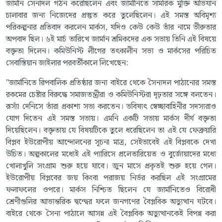
জার্মান সেনাদল গঠন করেছিলেন এবং জার্মানিতে সামরিক মুক্তি অভিযান
চালাবার জন্য নিজেদের প্রস্তুত করে তুলেছিলেন। এই সমস্ত অবিমৃশ্য
পরিকল্পনার প্রতিবাদ করলেন মার্কস, যদিও কেউ কেউ তাঁর নামে ভীরুতার
অপবাদ ছিল। ৬ই মার্চ তারিখে জার্মান শ্রমিকদের এক সভায় তিনি এই বিষয়ে
বক্তৃতা দিলেন। কমিউনিস্ট লীগের তৎকালীন সভ্য ও মার্কসের পরিচিত
সেবাস্তিয়ান জাইলার পরবর্তীকালে লিখেছেন:
"জার্মানিতে রিপবালিক প্রতিষ্ঠার জন্য বাইরে থেকে সৈন্যদল পাঠানোর সমস্ত
রকমের চেষ্টার বিরুদ্ধে সমাজতন্ত্রীরা ও কমিউনিস্টরা দৃঢ়তার সঙ্গে বলতেন।
রূস্যাঁ দেনিসে তাঁরা প্রকাশ্য সভা করতেন। ভবিষ্যৎ স্বেচ্ছাবাহিনীর সদস্যরাও
যোগ দিতেন এই সমস্ত সভায়। এমনি একটি সভায় মার্কস দীর্ঘ বক্তৃতা
দিয়েছিলেন। বক্তৃতায় যে বিষয়টিকে তুলে ধরেছিলেন তা এই যে ফেব্রুয়ারি
বিপ্লব ইউরোপীয় আন্দোলনের সূচনা মাত্র, সেইভাবেই এই বিপ্লবকে দেখা
উচিত। অল্পকালের মধ্যেই এই প্যারিসে প্রলেতারিয়েত ও বুর্জোয়াদের মধ্যে
খোলাখুলি সংগ্রাম শুরু হয়ে যাবে। জুন মাসে প্রকৃতই শুরু হয়ে গেল।
ইউরোপীয় বিপ্লবের জয় কিংবা পরাজয় নির্ভর করছিল এই সংগ্রামের
ফলাফলের ওপরে। মার্কস নিশ্চিত ছিলেন যে জার্মানিতেও বিরোধী
শ্রেণীগুলির আভ্যন্তরিক দ্বন্দ্বের ফলে জনগণের বৈপ্লবিক অভ্যুত্থান ঘটবে।
বাইরে থেকে সৈন্য পাঠালে আসন্ন এই বৈপ্লবিক অভ্যুত্থানকেই বিপন্ন করা