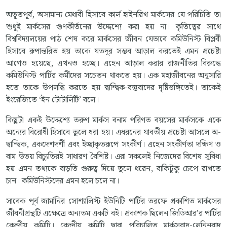
অভূতপূর্ব, অসামান্য মেধাবী হিসাবে কার্ল হাইনরিখ মার্কসের যে পরিচিতি তা
শুধুই মার্কসের গুণকীর্তনের উদ্দেশ্যে করা হয় না। কৃতিত্বের সাথে
বিশ্ববিদ্যালয়ের পাঠ শেষ করে মার্কসের জীবন যেভাবে কমিউনিস্ট বিপ্লবী
হিসাবে রূপান্তরিত হয় তাকে যতদূর সম্ভব আড়াল করতেই এমন প্রচেষ্টা
আগেও হয়েছে, এখনও হচ্ছে। এহেন আড়াল করার রাজনীতির বিরুদ্ধে
কমিউনিস্ট পার্টির কর্মীদের সচেতন থাকতে হয়। এক মহাজীবনের অনুসারি
হতে তাকে উপলব্ধি করতে হয় দ্বান্দ্বিক-বস্তুবাদের দৃষ্টিভঙ্গিতেই। তাকেই
ইংরেজিতে ‘ইন টোটালিটি’ বলে।
কিছুটা একই উদ্দেশ্যে তরুণ মার্কস বনাম পরিণত বয়সের মার্কসকে একে
অন্যের বিরোধী হিসাবে তুলে ধরা হয়। এধরনের যাবতীয় প্রচেষ্টা আসলে অ-
দ্বান্দ্বিক, একদেশদর্শী এবং ইচ্ছাকৃতরূপে সংকীর্ণ। এহেন সংকীর্ণতা দক্ষিণ ও
বাম উভয় বিচ্যুতিরই সাধারণ বৈশিষ্ট। এরা সকলেই নিজেদের বিশেষ সুবিধা
হয় এমন তথ্যকে বাড়তি গুরুত্ব দিয়ে তুলে ধরেন, বাকিটুকু চেপে রাখতে
চান। কমিউনিস্টদের এমন হলে চলে না।
সাবেক পূর্ব জার্মানির সোশ্যালিস্ট ইউনিটি পার্টির তরফে প্রকাশিত মার্কসের
জীবনীগ্রন্থটি এক্ষেত্রে অন্যতম একটি বই। প্রকাশক ছিলেন জিডিআর’র পার্টির
কেন্দ্রীয় কমিটি। কেন্দ্রীয় কমিটি দ্বারা পরিচালিত মার্কসবাদ-লেনিনবাদ