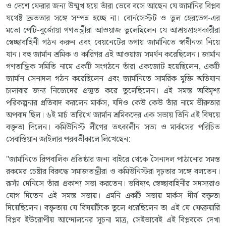
ও দেশে ফেরার জন্য উন্মুখ হয়ে তাঁরা ভেবে বসে আছেন যে জার্মানির বিপ্লব
যথেষ্ট দ্রুততার সঙ্গে সম্পন্ন হচ্ছে না। বোর্নসেস্টট ও তুল হেরভেগ-এর
মতো পেটি-বুর্জোয়া গণতন্ত্রীরা আওয়াজ তুলেছিলেন যে আশ্রয়গ্রহণকারীরা
স্বেচ্ছাবাহিনী গঠন করুন এবং বেয়নেটের ডগায় জার্মানিতে স্বাধীনতা নিয়ে
যান। বহু জার্মান শ্রমিক ও কারিগর এই আওয়াজ সমর্থন করেছিলেন। জার্মান
গণতান্ত্রিক সমিতি নামে একটি সংগঠনে তাঁরা একজোট হয়েছিলেন, একটি
জার্মান সেনাদল গঠন করেছিলেন এবং জার্মানিতে সামরিক মুক্তি অভিযান
চালাবার জন্য নিজেদের প্রস্তুত করে তুলেছিলেন। এই সমস্ত অবিমৃশ্য
পরিকল্পনার প্রতিবাদ করলেন মার্কস, যদিও কেউ কেউ তাঁর নামে ভীরুতার
অপবাদ ছিল। ৬ই মার্চ তারিখে জার্মান শ্রমিকদের এক সভায় তিনি এই বিষয়ে
বক্তৃতা দিলেন। কমিউনিস্ট লীগের তৎকালীন সভ্য ও মার্কসের পরিচিত
সেবাস্তিয়ান জাইলার পরবর্তীকালে লিখেছেন:
"জার্মানিতে রিপবালিক প্রতিষ্ঠার জন্য বাইরে থেকে সৈন্যদল পাঠানোর সমস্ত
রকমের চেষ্টার বিরুদ্ধে সমাজতন্ত্রীরা ও কমিউনিস্টরা দৃঢ়তার সঙ্গে বলতেন।
রূস্যাঁ দেনিসে তাঁরা প্রকাশ্য সভা করতেন। ভবিষ্যৎ স্বেচ্ছাবাহিনীর সদস্যরাও
যোগ দিতেন এই সমস্ত সভায়। এমনি একটি সভায় মার্কস দীর্ঘ বক্তৃতা
দিয়েছিলেন। বক্তৃতায় যে বিষয়টিকে তুলে ধরেছিলেন তা এই যে ফেব্রুয়ারি
বিপ্লব ইউরোপীয় আন্দোলনের সূচনা মাত্র, সেইভাবেই এই বিপ্লবকে দেখা