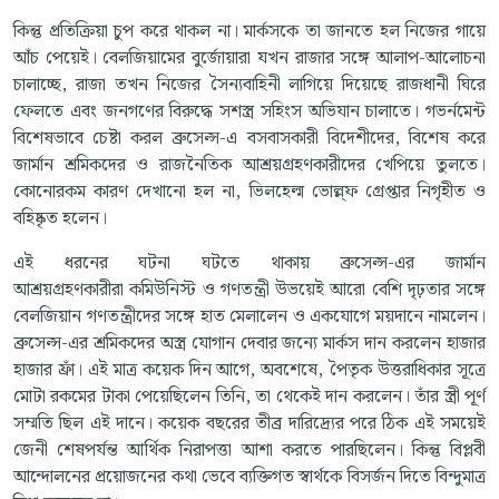
কিন্তু প্রতিক্রিয়া চুপ করে থাকল না। মার্কসকে তা জানতে হল নিজের গায়ে
আঁচ পেয়েই। বেলজিয়ামের বুর্জোয়ারা যখন রাজার সঙ্গে আলাপ-আলোচনা
চালাচ্ছে, রাজা তখন নিজের সৈন্যবাহিনী লাগিয়ে দিয়েছে রাজধানী ঘিরে
ফেলতে এবং জনগণের বিরুদ্ধে সশস্ত্র সহিংস অভিযান চালাতে। গভর্নমেন্ট
বিশেষভাবে চেষ্টা করল ব্রুসেল্স-এ বসবাসকারী বিদেশীদের, বিশেষ করে
জার্মান শ্রমিকদের ও রাজনৈতিক আশ্রয়গ্রহণকারীদের খেপিয়ে তুলতে।
কোনোরকম কারণ দেখানো হল না, ভিলহেল্ম ভোল্ল্ফ গ্রেপ্তার নিগৃহীত ও
বহিষ্কৃত হলেন।
এই ধরনের ঘটনা ঘটতে থাকায় ব্রুসেল্স-এর জার্মান
আশ্রয়গ্রহণকারীরা কমিউনিস্ট ও গণতন্ত্রী উভয়েই আরো বেশি দৃঢ়তার সঙ্গে
বেলজিয়ান গণতন্ত্রীদের সঙ্গে হাত মেলালেন ও একযোগে ময়দানে নামলেন।
ব্রুসেল্স-এর শ্রমিকদের অস্ত্র যোগান দেবার জন্যে মার্কস দান করলেন হাজার
হাজার ফ্রাঁ। এই মাত্র কয়েক দিন আগে, অবশেষে, পৈতৃক উত্তরাধিকার সূত্রে
মোটা রকমের টাকা পেয়েছিলেন তিনি, তা থেকেই দান করলেন। তাঁর স্ত্রী পূর্ণ
সম্মতি ছিল এই দানে। কয়েক বছরের তীব্র দারিদ্র্যের পরে ঠিক এই সময়েই
জেনী শেষপর্যন্ত আর্থিক নিরাপত্তা আশা করতে পারছিলেন। কিন্তু বিপ্লবী
আন্দোলনের প্রয়োজনের কথা ভেবে ব্যক্তিগত স্বার্থকে বিসর্জন দিতে বিন্দুমাত্র