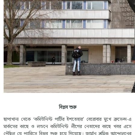
বিপ্লব শুরু
ছাপাখানা থেকে ‘কমিউনিস্ট পার্টির ইশতেহার’ বেরোবার মুখে ব্রুসেল্স-এ
মার্কসের কাছে ও লন্ডনে কমিউনিস্ট লীগের নেতাদের কাছে খবর এসে
পৌঁছল যে প্যারিসে বিপ্লব শুরু হয়ে গিয়েছে। জার্মান শ্রমিক আন্দোলনের