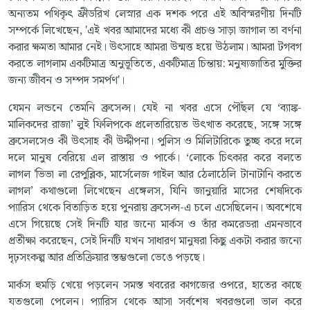
অন্যতম পথিকৃৎ ফ্রীডরিখ লেস্নার এক দশক পরে এই অবিস্মরণীয় দিনটি
সম্পর্কে লিখেছেন, 'এই খবর আমাদের মধ্যে কী প্রচণ্ড সাড়া জাগাল তা বর্ণনা
করার ক্ষমতা আমার নেই। উৎসাহে আমরা উন্মত্ত হয়ে উঠলাম। আমরা টগবগ
করতে লাগলাম একটিমাত্র অনুভূতিতে, একটিমাত্র চিন্তায়: মনুষ্যজাতির মুক্তির
জন্য জীবন ও সম্পদ সমর্পণ'।
যেমন লন্ডনে তেমনি ব্রুসেল্স। যেই না খবর এসে পৌঁছল যে ‘ব্যাঙ্ক-
মালিকদের রাজা’ লুই ফিলিপকে প্রলেতারিয়েত উৎখাত করেছে, সঙ্গে সঙ্গে
ব্রুসেলসেও কী উৎসাহ কী উদ্দীপনা। পুলিস ও মিলিটারিকে তুচ্ছ করে দলে
দলে মানুষ বেরিয়ে এল রাস্তায় ও পার্কে। ‘লোকে চিৎকার করে বলতে
লাগল 'ভিভা লা রেপুব্লিক, মার্সেলেজ গাইল আর ঠেলাঠেলি টানাটানি করতে
লাগল’ কথাগুলো লিখেছেন এঙ্গেলস, যিনি জানুয়ারি মাসের শেষদিকে
প্যারিস থেকে বিতাড়িত হয়ে পুনরায় ব্রুসেল্স-এ চলে এসেছিলেন। অবশেষে
এসে গিয়েছে সেই দিনটি যার জন্যে মার্কস ও তাঁর কমরেডরা এমনভাবে
প্রতীক্ষা করেছেন, সেই দিনটি যখন সাধারণ মানুষরা কিছু একটা করার জন্যে
দৃঢ়সংকল্প আর প্রতিক্রিয়ার স্তম্ভগুলো ভেঙে পড়ছে।
মার্কস হুমড়ি খেয়ে পড়লেন সমস্ত খবরের কাগজের ওপরে, হাতের কাছে
যতগুলো পেলেন। প্যারিস থেকে আসা সর্বশেষ খবরগুলো ভাল করে