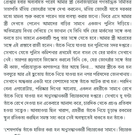
গ্রেপ্তার হবার অব্যবহিত পরেই আমার স্ত্রী বেলজিয়ামের গণতান্ত্রিক সমিতির
সভাপতি মঁসিয় জোৎরাঁর সঙ্গে দেখা করলেন, মসিয় জোৎরী যাতে দরকার
মতো মামলা শুরু করতে পারেন তার ব্যবস্থা করার জন্যে। ফিরে এসে আমার
স্ত্রী দেখতে পেলেন আমাদের বাড়ির সামনে একজন পুলিস দাঁড়িয়ে।
অতিমাত্রায় বিনয় দেখিয়ে সে জানাল যে তিনি যদি হের মার্কসের সঙ্গে কথা
বলতে চান তাহলে একবারটি শুধু তার সঙ্গে যেতে হবে। আমার স্ত্রী আগ্রহের
সঙ্গে এই প্রস্তাবে রাজী হলেন। তাঁকে নিয়ে যাওয়া হল পুলিসের সদর দপ্তরে।
সেখানে যেতে পুলিস কমিশনার প্রথমেই বলে বসল যে হের মার্কস সেখানে
নেই। তারপর রূঢ়ভাবে জিজ্ঞেস করলো তিনি কে, হের জোৎরাঁর সঙ্গে তাঁর
কী কাজ, পরিচয়সূচক কাগজপত্র তাঁর আছে কিনা... আমার স্ত্রীকে বলা হল
ভবঘুরে আর এই ছুতোয় তাঁকে নিয়ে যাওয়া হল নগর পরিষদের জেলখানায়।
সেখানে অন্ধকার একটা ঘরে বেশ্যাদের সঙ্গে তাঁকে আটক রাখা হল। পরদিন
বেলা এগারোটায়, পরিষ্কার দিনের আলোয়, একদল প্রহরীকে সামনে রেখে
তাঁকে নিয়ে যাওয়া হল অনুসন্ধানকারী বিচারকদের দপ্তরে। সেখানে দু ঘণ্টা
তাঁকে রেখে দেওয়া হল একেবারে আলাদা করে, চারদিক থেকে প্রচণ্ড প্রতিবাদ
হওয়া সত্ত্বেও। আবহাওয়া ছিল খারাপ, গ্রহরীরা তাঁকে নিয়ে চূড়ান্ত রকমের
স্থূল রসিকতা করছিল সমস্ত সহ্য করে সেই অবস্থাতেই থাকতে হল তাঁকে।
‘শেষপর্যন্ত তাঁকে হাজির করা হল অনুসন্ধানকারী বিচারকের সামনে। বিচারক