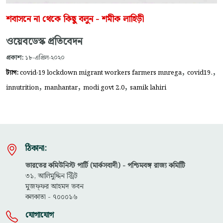
শবাসনে না থেকে কিছু বলুন - শমীক লাহিড়ী
ওয়েবডেস্ক প্রতিবেদন
প্রকাশ:
১৮-এপ্রিল-২০২০
,
,
ট্যাগ:
covid-19 lockdown migrant workers farmers mnrega
covid19.
,
,
,
innutrition
manhantar
modi govt 2.0
samik lahiri
ঠিকানা:
ভারতের কমিউনিস্ট পার্টি (মার্কসবাদী) - পশ্চিমবঙ্গ রাজ্য কমিটিি
৩১, আলিমুদ্দিন স্ট্রিট
মুজফ্ফ‌র আহমদ ভবন
কলকাতা - ৭০০০১৬
যোগাযোগ