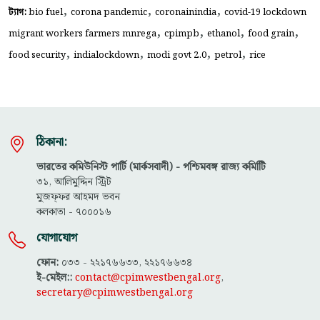
,
,
,
ট্যাগ:
bio fuel
corona pandemic
coronainindia
covid-19 lockdown
,
,
,
,
migrant workers farmers mnrega
cpimpb
ethanol
food grain
,
,
,
,
food security
indialockdown
modi govt 2.0
petrol
rice
ঠিকানা:
ভারতের কমিউনিস্ট পার্টি (মার্কসবাদী) - পশ্চিমবঙ্গ রাজ্য কমিটিি
৩১, আলিমুদ্দিন স্ট্রিট
মুজফ্ফ‌র আহমদ ভবন
কলকাতা - ৭০০০১৬
যোগাযোগ
ফোন:
০৩৩ - ২২১৭৬৬৩৩, ২২১৭৬৬৩৪
ই-মেইল::
contact@cpimwestbengal.org
,
secretary@cpimwestbengal.org