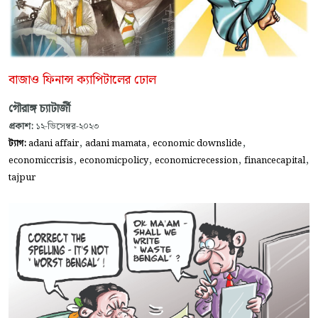
বাজাও ফিনান্স ক্যাপিটালের ঢোল
গৌরাঙ্গ চ্যাটার্জী
প্রকাশ:
১২-ডিসেম্বর-২০২৩
,
,
,
ট্যাগ:
adani affair
adani mamata
economic downslide
,
,
,
,
economiccrisis
economicpolicy
economicrecession
financecapital
tajpur