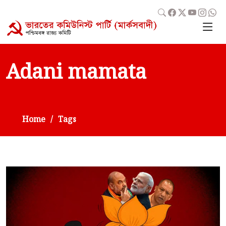
Adani mamata
Home
Tags