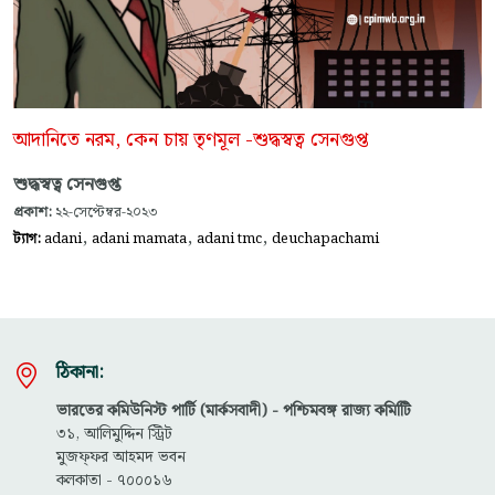
আদানিতে নরম, কেন চায় তৃণমূল -শুদ্ধস্বত্ব সেনগুপ্ত
শুদ্ধস্বত্ব সেনগুপ্ত
প্রকাশ:
২২-সেপ্টেম্বর-২০২৩
,
,
,
ট্যাগ:
adani
adani mamata
adani tmc
deuchapachami
ঠিকানা:
ভারতের কমিউনিস্ট পার্টি (মার্কসবাদী) - পশ্চিমবঙ্গ রাজ্য কমিটিি
৩১, আলিমুদ্দিন স্ট্রিট
মুজফ্ফ‌র আহমদ ভবন
কলকাতা - ৭০০০১৬