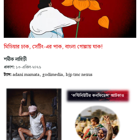
মিডিয়ার ঢাক, সেটিং-এর পাক, বাংলা গোল্লায় যাক!
শমীক লাহিড়ী
প্রকাশ:
১৩-এপ্রিল-২০২৬
,
,
ট্যাগ:
adani mamata
godimedia
bjp tmc nexus