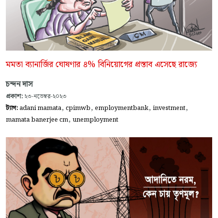
মমতা ব্যানার্জির ঘোষণার ৪% বিনিয়োগের প্রস্তাব এসেছে রাজ্যে
চন্দন দাস
প্রকাশ:
২৩-নভেম্বর-২০২৩
,
,
,
,
ট্যাগ:
adani mamata
cpimwb
employmentbank
investment
,
mamata banerjee cm
unemployment