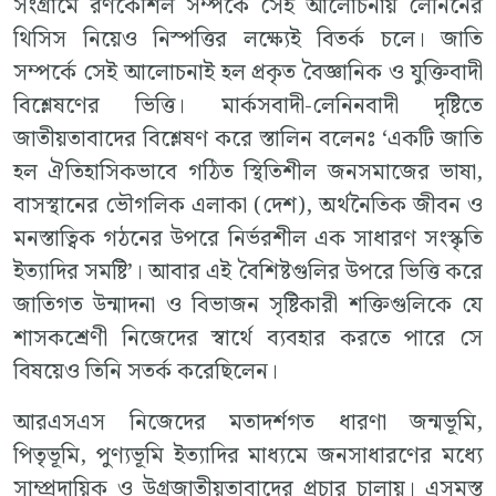
সংগ্রামে রণকৌশল সম্পর্কে সেই আলোচনায় লেনিনের
থিসিস নিয়েও নিস্পত্তির লক্ষ্যেই বিতর্ক চলে। জাতি
সম্পর্কে সেই আলোচনাই হল প্রকৃত বৈজ্ঞানিক ও যুক্তিবাদী
বিশ্লেষণের ভিত্তি। মার্কসবাদী-লেনিনবাদী দৃষ্টিতে
জাতীয়তাবাদের বিশ্লেষণ করে স্তালিন বলেনঃ ‘একটি জাতি
হল ঐতিহাসিকভাবে গঠিত স্থিতিশীল জনসমাজের ভাষা,
বাসস্থানের ভৌগলিক এলাকা (দেশ), অর্থনৈতিক জীবন ও
মনস্তাত্বিক গঠনের উপরে নির্ভরশীল এক সাধারণ সংস্কৃতি
ইত্যাদির সমষ্টি’। আবার এই বৈশিষ্টগুলির উপরে ভিত্তি করে
জাতিগত উন্মাদনা ও বিভাজন সৃষ্টিকারী শক্তিগুলিকে যে
শাসকশ্রেণী নিজেদের স্বার্থে ব্যবহার করতে পারে সে
বিষয়েও তিনি সতর্ক করেছিলেন।
আরএসএস নিজেদের মতাদর্শগত ধারণা জন্মভূমি,
পিতৃভূমি, পুণ্যভূমি ইত্যাদির মাধ্যমে জনসাধারণের মধ্যে
সাম্প্রদায়িক ও উগ্রজাতীয়তাবাদের প্রচার চালায়। এসমস্ত