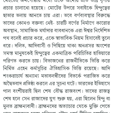
মেইতেই জনগোষ্ঠীর মধ্যে একে অন্যের প্রতি তীব্র ঘৃণার
প্রচার চালানো হয়েছে। মোটের উপরে সবাইকে হিন্দুত্বের
ছাতার তলায় আনতে চায় এরা। তবে বর্ণব্যবস্থার বিরুদ্ধে
তাদের কোনও বক্তব্য নেই- চারটি বর্ণের নির্মাণে কারোর
অবস্থান, সামাজিক মর্যাদার ব্যবধানকে এরা ঈশ্বর নির্দেশিত
পথ বলেই প্রচার করে, একে স্বাভাবিক নিয়ম হিসাবেই তুলে
ধরে। দলিত, আদিবাসী ও পিছিয়ে থাকা অনগ্রসর অংশের
সমস্ত মানুষকেই হিন্দুত্বের একমাত্রিক পরিচিতির হাতিয়ারে
পরিণত করতে চায়। বিভাজনের রাজনীতিকে ভিত্তি করে
নির্মিত এহেন কর্মসূচির ঐতিহাসিক ভিত্তি রয়েছে। আদি
শংকরাচার্য অন্যান্য মতাবলম্বীদের বিতর্কে পরাজিত করে
অদ্বৈতবাদ প্রতিষ্ঠা করলে এর সূচনা ঘটে। ভারতের ইতিহাসে
পাল বংশীয়রাই ছিল শেষ বৌদ্ধ রাজবংশ। তাদের রাজত্ব
শেষ হলে সেন রাজাদের যুগ শুরু হয়, এরা ছিলেন হিন্দু বা
মূলত ব্রাহ্মন্যবাদী। ব্রাহ্মনদের অত্যাচার থেকে মুক্তি পেতে