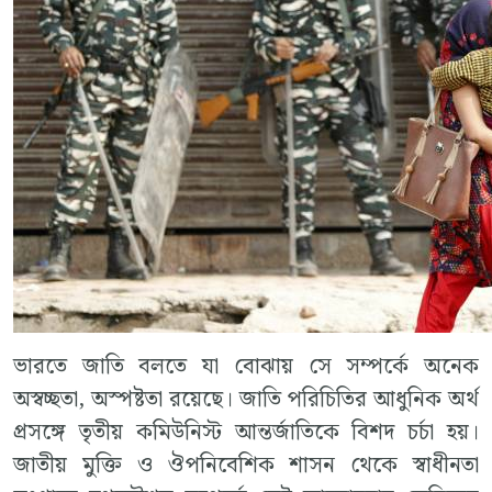
ভারতে জাতি বলতে যা বোঝায় সে সম্পর্কে অনেক
অস্বচ্ছতা, অস্পষ্টতা রয়েছে। জাতি পরিচিতির আধুনিক অর্থ
প্রসঙ্গে তৃতীয় কমিউনিস্ট আন্তর্জাতিকে বিশদ চর্চা হয়।
জাতীয় মুক্তি ও ঔপনিবেশিক শাসন থেকে স্বাধীনতা