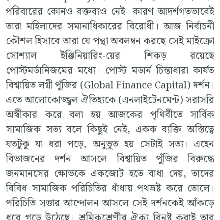
পরিবারের কোনও বক্তব্যও নেই- কারণ আদর্শগতভাবেই
তারা মহিলাদের সমানাধিকারের বিরোধী। আজ নির্বাচনী
কৌশল হিসাবে তারা যে পন্থা অবলম্বন করছে সেই মাইক্রো
সোশ্যাল ইঞ্জিনিয়ারিং-য়ের শিকড় রয়েছে
পোস্টমর্ডানিজমের মধ্যে। পোস্ট মডার্ন চিন্তাধারা কার্যত
বিশ্বায়িত লগ্নী পুঁজির (Global Finance Capital) দর্শন।
এতে আলোকোজ্জ্বল ঐতিহ্যকে (এনলাইটেনমেন্ট) সরাসরি
অস্বীকার করে বলা হয় আজকের পৃথিবীতে সার্বিক
সামাজিক সত্য বলে কিছুই নেই, একক ব্যক্তি অস্তিত্বে
যতটুকু যা ধরা পড়ে, অনুভূত হয় সেটাই সত্য। এহেন
বিভাজনের দর্শন আসলে বিশ্বায়িত পুঁজির বিরুদ্ধে
জনমানসের ক্ষোভকে একজোট হতে বাধা দেয়, তাদের
বিবিধ সামাজিক পরিচিতির ধাঁধায় পথভ্রষ্ট করে তোলে।
পরিচিতি সত্তার আন্দোলন আসলে সেই দর্শনকেই আঁকড়ে
ধরে গড়ে উঠেছে। শ্রমিকশ্রেণীর ঐক্য বিনষ্ট করাই তার