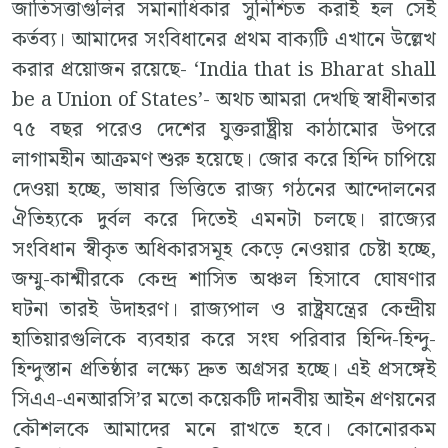
জাতিসত্তাগুলির সমানাধিকার সুনিশ্চিত করাই হল সেই
কর্তব্য। আমাদের সংবিধানের প্রথম বাক্যটি এখানে উল্লেখ
করার প্রয়োজন রয়েছে- ‘India that is Bharat shall
be a Union of States’- অথচ আমরা দেখছি স্বাধীনতার
৭৫ বছর পরেও দেশের যুক্তরাষ্ট্রীয় কাঠামোর উপরে
লাগামহীন আক্রমণ শুরু হয়েছে। জোর করে হিন্দি চাপিয়ে
দেওয়া হচ্ছে, ভাষার ভিত্তিতে রাজ্য গঠনের আন্দোলনের
ঐতিহ্যকে দুর্বল করে দিতেই এমনটা চলছে। রাজ্যের
সংবিধান স্বীকৃত অধিকারসমূহ কেড়ে নেওয়ার চেষ্টা হচ্ছে,
জম্মু-কাশ্মীরকে কেন্দ্র শাসিত অঞ্চল হিসাবে ঘোষণার
ঘটনা তারই উদাহরণ। রাজ্যপাল ও রাষ্ট্রযন্ত্রের কেন্দ্রীয়
হাতিয়ারগুলিকে ব্যবহার করে সংঘ পরিবার হিন্দি-হিন্দু-
হিন্দুস্তান প্রতিষ্ঠার লক্ষ্যে দ্রুত অগ্রসর হচ্ছে। এই প্রসঙ্গেই
সিএএ-এনআরসি’র মতো কয়েকটি দানবীয় আইন প্রণয়নের
কৌশলকে আমাদের মনে রাখতে হবে। কোনোরকম