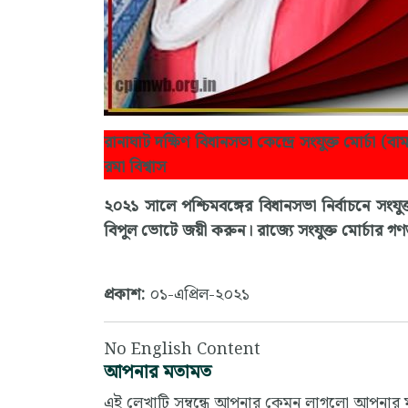
রানাঘাট দক্ষিণ বিধানসভা কেন্দ্রে সংযুক্ত মোর্চা (বা
রমা বিশ্বাস
২০২১ সালে পশ্চিমবঙ্গের বিধানসভা নির্বাচনে সংযুক্ত 
বিপুল ভোটে জয়ী করুন। রাজ্যে সংযুক্ত মোর্চার গণত
প্রকাশ:
০১-এপ্রিল-২০২১
No English Content
আপনার মতামত
এই লেখাটি সম্বন্ধে আপনার কেমন লাগলো আপনার