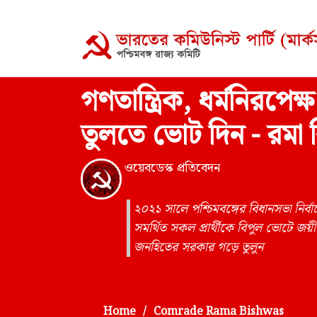
গণতান্ত্রিক, ধর্মনিরপ
তুলতে ভোট দিন - রমা বি
ওয়েবডেস্ক প্রতিবেদন
২০২১ সালে পশ্চিমবঙ্গের বিধানসভা নির্বাচন
সমর্থিত সকল প্রার্থীকে বিপুল ভোটে জয়ী ক
জনহিতের সরকার গড়ে তুলুন
Home
Comrade Rama Bishwas