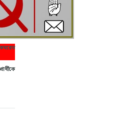
থী কমরেড
রার্থীকে