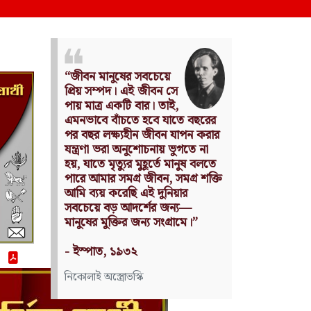
Nothing can have value
without being an object of
utility.
Source: Das Kapital
(Volume I, Chapter 1)
কার্ল মার্কস