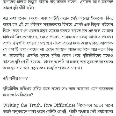
অন্যদের চাইতে কিছুটা বাড়তি দায় স্বীকার করেন। প্রচলিত অর্থে তাদেরই
আমরা বুদ্ধিজীবী বলি।
এরা কথা বলেন, লেখেন এবং সবটাই করেন সেই বদলের উদ্দেশ্যে। কিন্তু
বাস্তব হল এই যে পুঁজিবাদ সমাজব্যবস্থা হিসাবে এমনই এক বিকৃত পরিবেশ
নির্মাণ করে যখন একদল মানুষ সমাজে বসবাস করতে চান এই বলে যে তারা
চাইলেই লিখতে পারেন, বলতে পারেন, শাসককে চ্যালেঞ্জ জানাতে পারেন।
অর্থাৎ বুদ্ধিজীবী হওয়ার সমস্ত গুণ লক্ষণ তাদের মধ্যে রয়েছে কিন্তু আপাতত
সে কাজটি তারা করছেন না! এহেন অবস্থান আজকের দিনে আর নতুন কিছু
না, আন্তোনিও গ্রামশির সুবাদে দুনিয়া জেনে গেছে বুদ্ধিজীবীদের মধ্যেও
আসলে দুটি গোষ্ঠী রয়েছে। সাবেক অংশটি যা চলছে তার সুবাদেই করেকম্মে
রয়েছেন বলে আর নতুন করে হুজ্জুতি পাকাতে চান না।
এই অনীহা কেন?
বুদ্ধিজীবীর অভিধায় ভূষিত হতে যাদের সাধ তারা আচমকা এমন জড়ভরত
হয়ে ওঠেন কিভাবে?
Writing the Truth, Five Difficulties শিরোনামে ১৯৩৫ সালে
তারই অনুসন্ধানে কলম ধরেন বের্টল্ট ব্রেখট্‌, পাঁচটি অধ্যায়ে সেই পর্যালোচনা