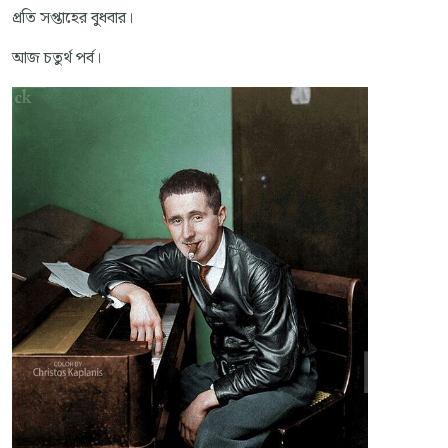
প্রতি সপ্তাহের বুধবার।
আজ চতুর্থ পর্ব।