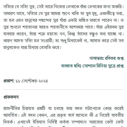
সত্যির যে সত্যি সুর, সেই তারে নিজের লেখাকে বাঁধা লেখকের জন্য জরুরি।
সাধারণ ভাবে, সত্যির যে সুর আমরা শুনে থাকি তা খুব মৃদু, একাকীত্বে ভরা,
তা হল এমন মানুষের পছন্দের সুর যাঁরা একটা মাছিও মারতে পারেন না। ও
সুর শুনলে শয়তানরা আরও শয়তানীতে আশকারা পাবে। যাঁরা এইরকম সুর
ব্যবহার করেন, তাঁরা শত্রু হয়তো নন, কিন্তু তাঁদের বন্ধুও বলা যাচ্ছে না।
কারণ আদত সত্যি হল সংগ্রামী; তা শুধু মিথ্যাকেই না, আঘাত করে সেই সব
মানুষকেও যারা মিথ্যার বেসাতি করে।
ভাষান্তরঃ রবিকর গুপ্ত
ব্যবহৃত ছবিঃ সোশ্যাল মিডিয়া সুত্রে প্রাপ্ত
প্রকাশ:
১১-সেপ্টেম্বর-২০২৪
প্রাককথন
রাজনীতির চিরায়ত প্রশ্নটি যা চলছে তার বদল ঘটানোকে কেন্দ্র করেই
আবর্তিত। এই বদল কেমন, এর প্রকৃত অর্থ আসলে কী এ নিয়েই যাবতীয়
বিতর্ক। এখানেই ইতিহাস নির্দিষ্ট কর্তব্য সম্পাদনে সমাজের কেউ কেউ