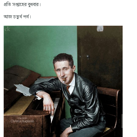
প্রতি সপ্তাহের বুধবার।
আজ চতুর্থ পর্ব।