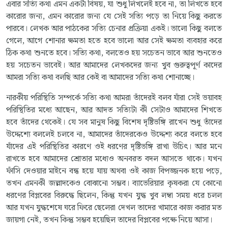
এবার সত্যি কথা এমন একটা বিষয়, যা শুধু লিখলেই হবে না, তা লিখতে হবে
কারোর জন্য, এমন কারোর জন্য যে সেই সত্যি পড়ে তা নিয়ে কিছু করতে
পারবে। লেখক আর পাঠকের সত্যি চেনার প্রক্রিয়া একই। ভালো কিছু বলতে
গেলে, আগে শোনার ক্ষমতা হতে হবে ভালো আর সেই ক্ষমতা ব্যবহার করে
ঠিক কথা শুনতে হবে। সত্যি কথা, বলতেও হয় সচেতন ভাবে আর শুনতেও
হয় সচেতন ভাবেই। আর আমাদের লেখকদের জন্য খুব গুরুত্বপূর্ণ কাদের
আমরা সত্যি কথা বলছি আর কেই বা আমাদের সত্যি কথা শোনাচ্ছে।
নারকীয় পরিস্থিতি সম্পর্কে সত্যি কথা আমরা তাঁদেরই বলব যাঁরা সেই ভয়াবহ
পরিস্থিতির মধ্যে আছেন, আর আদত সত্যিটা কী সেটাও আমাদের শিখতে
হবে তাঁদের থেকেই। যে সব মানুষ কিছু বিশেষ দৃষ্টিভঙ্গি রাখেন শুধু তাঁদের
উদ্দেশ্যে বললেই চলবে না, আমাদের তাঁদেরকেও উদ্দেশ্য করে বলতে হবে
যাঁদের এই পরিস্থিতির কারণে ওই ধরণের দৃষ্টিভঙ্গি রাখা উচিৎ। আর মনে
রাখতে হবে আমাদের শ্রোতার মধ্যেও অনবরত বদল আসতে থাকে। যখন
ফাঁসি দেওয়ার মাইনে বন্ধ হয়ে যায় অথবা ওই কাজ বিপজ্জনক হয়ে পড়ে,
তখন এমনকী জল্লাদকেও বোঝানো সম্ভব। ব্যাভেরিয়ার কৃষকরা যে কোনো
ধরণের বিপ্লবের বিরুদ্ধে ছিলেন, কিন্তু যখন যুদ্ধ খুব লম্বা সময় ধরে চলল
আর যখন যুদ্ধশেষে ঘরে ফিরে ছেলেরা দেখল তাদের খামারে কাজ করার মত
জায়গা নেই, তখন কিন্তু সম্ভব হয়েছিল তাদের বিপ্লবের পক্ষে নিয়ে আসা।