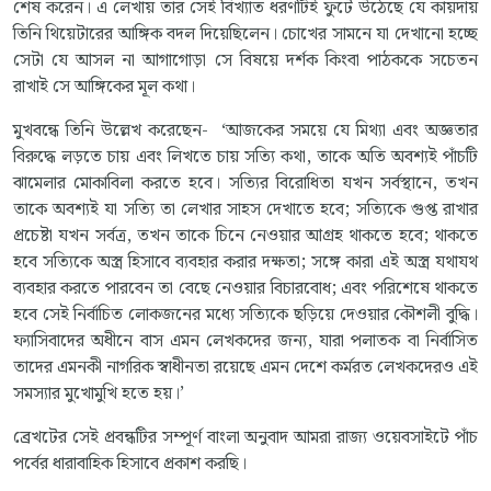
শেষ করেন। এ লেখায় তার সেই বিখ্যাত ধরণটিই ফুটে উঠেছে যে কায়দায়
তিনি থিয়েটারের আঙ্গিক বদল দিয়েছিলেন। চোখের সামনে যা দেখানো হচ্ছে
সেটা যে আসল না আগাগোড়া সে বিষয়ে দর্শক কিংবা পাঠককে সচেতন
রাখাই সে আঙ্গিকের মূল কথা।
মুখবন্ধে তিনি উল্লেখ করেছেন- ‘আজকের সময়ে যে মিথ্যা এবং অজ্ঞতার
বিরুদ্ধে লড়তে চায় এবং লিখতে চায় সত্যি কথা, তাকে অতি অবশ্যই পাঁচটি
ঝামেলার মোকাবিলা করতে হবে। সত্যির বিরোধিতা যখন সর্বস্থানে, তখন
তাকে অবশ্যই যা সত্যি তা লেখার সাহস দেখাতে হবে; সত্যিকে গুপ্ত রাখার
প্রচেষ্টা যখন সর্বত্র, তখন তাকে চিনে নেওয়ার আগ্রহ থাকতে হবে; থাকতে
হবে সত্যিকে অস্ত্র হিসাবে ব্যবহার করার দক্ষতা; সঙ্গে কারা এই অস্ত্র যথাযথ
ব্যবহার করতে পারবেন তা বেছে নেওয়ার বিচারবোধ; এবং পরিশেষে থাকতে
হবে সেই নির্বাচিত লোকজনের মধ্যে সত্যিকে ছড়িয়ে দেওয়ার কৌশলী বুদ্ধি।
ফ্যাসিবাদের অধীনে বাস এমন লেখকদের জন্য, যারা পলাতক বা নির্বাসিত
তাদের এমনকী নাগরিক স্বাধীনতা রয়েছে এমন দেশে কর্মরত লেখকদেরও এই
সমস্যার মুখোমুখি হতে হয়।’
ব্রেখটের সেই প্রবন্ধটির সম্পূর্ণ বাংলা অনুবাদ আমরা রাজ্য ওয়েবসাইটে পাঁচ
পর্বের ধারাবাহিক হিসাবে প্রকাশ করছি।