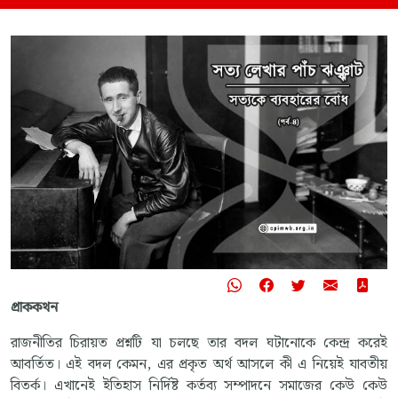
প্রাককথন
রাজনীতির চিরায়ত প্রশ্নটি যা চলছে তার বদল ঘটানোকে কেন্দ্র করেই
আবর্তিত। এই বদল কেমন, এর প্রকৃত অর্থ আসলে কী এ নিয়েই যাবতীয়
বিতর্ক। এখানেই ইতিহাস নির্দিষ্ট কর্তব্য সম্পাদনে সমাজের কেউ কেউ