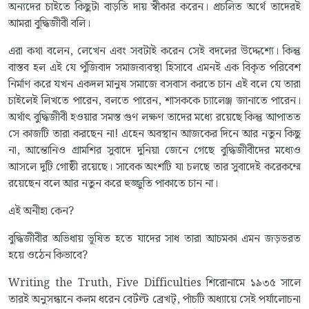
অন্যদের চাইতে কিছুটা বাড়তি দায় স্বীকার করেন। প্রচলিত অর্থে তাদেরই
আমরা বুদ্ধিজীবী বলি।
এরা কথা বলেন, লেখেন এবং সবটাই করেন সেই বদলের উদ্দেশ্যে। কিন্তু
বাস্তব হল এই যে পুঁজিবাদ সমাজব্যবস্থা হিসাবে এমনই এক বিকৃত পরিবেশ
নির্মাণ করে যখন একদল মানুষ সমাজে বসবাস করতে চান এই বলে যে তারা
চাইলেই লিখতে পারেন, বলতে পারেন, শাসককে চ্যালেঞ্জ জানাতে পারেন।
অর্থাৎ বুদ্ধিজীবী হওয়ার সমস্ত গুণ লক্ষণ তাদের মধ্যে রয়েছে কিন্তু আপাতত
সে কাজটি তারা করছেন না! এহেন অবস্থান আজকের দিনে আর নতুন কিছু
না, আন্তোনিও গ্রামশির সুবাদে দুনিয়া জেনে গেছে বুদ্ধিজীবীদের মধ্যেও
আসলে দুটি গোষ্ঠী রয়েছে। সাবেক অংশটি যা চলছে তার সুবাদেই করেকম্মে
রয়েছেন বলে আর নতুন করে হুজ্জুতি পাকাতে চান না।
এই অনীহা কেন?
বুদ্ধিজীবীর অভিধায় ভূষিত হতে যাদের সাধ তারা আচমকা এমন জড়ভরত
হয়ে ওঠেন কিভাবে?
Writing the Truth, Five Difficulties শিরোনামে ১৯৩৫ সালে
তারই অনুসন্ধানে কলম ধরেন বের্টল্ট ব্রেখট্‌, পাঁচটি অধ্যায়ে সেই পর্যালোচনা