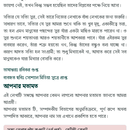
জায়গা নেই, তখন কিন্তু সম্ভব হয়েছিল তাদের বিপ্লবের পক্ষে নিয়ে আসা।
সত্যির যে সত্যি সুর, সেই তারে নিজের লেখাকে বাঁধা লেখকের জন্য জরুরি।
সাধারণ ভাবে, সত্যির যে সুর আমরা শুনে থাকি তা খুব মৃদু, একাকীত্বে ভরা,
তা হল এমন মানুষের পছন্দের সুর যাঁরা একটা মাছিও মারতে পারেন না। ও
সুর শুনলে শয়তানরা আরও শয়তানীতে আশকারা পাবে। যাঁরা এইরকম সুর
ব্যবহার করেন, তাঁরা শত্রু হয়তো নন, কিন্তু তাঁদের বন্ধুও বলা যাচ্ছে না।
কারণ আদত সত্যি হল সংগ্রামী; তা শুধু মিথ্যাকেই না, আঘাত করে সেই সব
মানুষকেও যারা মিথ্যার বেসাতি করে।
ভাষান্তরঃ রবিকর গুপ্ত
ব্যবহৃত ছবিঃ সোশ্যাল মিডিয়া সুত্রে প্রাপ্ত
আপনার মতামত
এই লেখাটি সম্বন্ধে আপনার কেমন লাগলো আপনার মতামত জানতে আমরা
আগ্রহী।
আপনার মতামত টি, সম্পাদকীয় বিভাগের অনুমতিক্রমে, পূর্ণ রূপে অথবা
সম্পাদিত আকারে, আপনার নাম সহ এখানে প্রকাশিত হতে পারে।