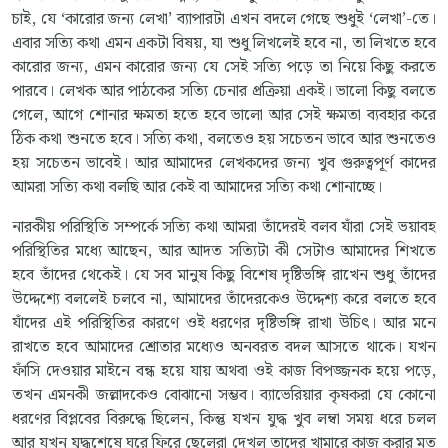
চাই, যে ‘কারোর জন্য লেখা’ ব্যাপারটা এখন বদলে গেছে শুধুই ‘লেখা’-তে।
এবার সত্যি কথা এমন একটা বিষয়, যা শুধু লিখলেই হবে না, তা লিখতে হবে
কারোর জন্য, এমন কারোর জন্য যে সেই সত্যি পড়ে তা নিয়ে কিছু করতে
পারবে। লেখক আর পাঠকের সত্যি চেনার প্রক্রিয়া একই। ভালো কিছু বলতে
গেলে, আগে শোনার ক্ষমতা হতে হবে ভালো আর সেই ক্ষমতা ব্যবহার করে
ঠিক কথা শুনতে হবে। সত্যি কথা, বলতেও হয় সচেতন ভাবে আর শুনতেও
হয় সচেতন ভাবেই। আর আমাদের লেখকদের জন্য খুব গুরুত্বপূর্ণ কাদের
আমরা সত্যি কথা বলছি আর কেই বা আমাদের সত্যি কথা শোনাচ্ছে।
নারকীয় পরিস্থিতি সম্পর্কে সত্যি কথা আমরা তাঁদেরই বলব যাঁরা সেই ভয়াবহ
পরিস্থিতির মধ্যে আছেন, আর আদত সত্যিটা কী সেটাও আমাদের শিখতে
হবে তাঁদের থেকেই। যে সব মানুষ কিছু বিশেষ দৃষ্টিভঙ্গি রাখেন শুধু তাঁদের
উদ্দেশ্যে বললেই চলবে না, আমাদের তাঁদেরকেও উদ্দেশ্য করে বলতে হবে
যাঁদের এই পরিস্থিতির কারণে ওই ধরণের দৃষ্টিভঙ্গি রাখা উচিৎ। আর মনে
রাখতে হবে আমাদের শ্রোতার মধ্যেও অনবরত বদল আসতে থাকে। যখন
ফাঁসি দেওয়ার মাইনে বন্ধ হয়ে যায় অথবা ওই কাজ বিপজ্জনক হয়ে পড়ে,
তখন এমনকী জল্লাদকেও বোঝানো সম্ভব। ব্যাভেরিয়ার কৃষকরা যে কোনো
ধরণের বিপ্লবের বিরুদ্ধে ছিলেন, কিন্তু যখন যুদ্ধ খুব লম্বা সময় ধরে চলল
আর যখন যুদ্ধশেষে ঘরে ফিরে ছেলেরা দেখল তাদের খামারে কাজ করার মত