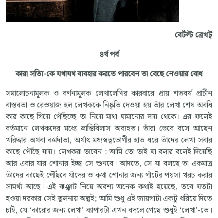
বের্টল্ট ব্রেখট্
৪র্থ পর্ব
কারা সত্যি-কে যথাযথ ব্যবহার করতে পারবেন তা বেছে নেওয়ার বোধ
সমালোচনামূলক ও বর্ণনামূলক লেখালেখির কারবারে প্রায় শতবর্ষ প্রাচীন
বাস্তবতা ও রেওয়াজ হল লেখককে নিষ্কৃতি দেওয়া হয় তাঁর লেখা শেষ অবধি
কার কাছে গিয়ে পৌঁছচ্ছে তা নিয়ে মাথা ঘামানোর দায় থেকে। এর ফলেই
বর্তমানে লেখকদের মধ্যে ভ্রান্তিবিলাস অব্যহত। তাঁরা ভেবে বসে আছেন
খরিদ্দার অথবা কর্মদাতা, অর্থাৎ মধ্যস্বত্বভোগীর হাত ধরে তাঁদের লেখা সবার
কাছে পৌঁছে যায়। লেখকরা ভাবেন : আমি তো ভাই যা বলার বলেই দিয়েছি
আর এবার যার শোনার ইচ্ছা সে শুনবে। আদতে, সে যা বলছে তা একমাত্র
তাঁদের কাছেই পৌঁছবে যাঁদের ও কথা শোনার জন্য গাঁটের পয়সা খরচ করার
সামর্থ্য আছে। এই ঝঞ্ঝাট নিয়ে অবশ্য অনেক কথাই হয়েছে, তবে যতটা
হওয়া দরকার সেই তুলনায় অল্পই; আমি শুধু এই জায়গাটা একটু ধরিয়ে দিতে
চাই, যে ‘কারোর জন্য লেখা’ ব্যাপারটা এখন বদলে গেছে শুধুই ‘লেখা’-তে।