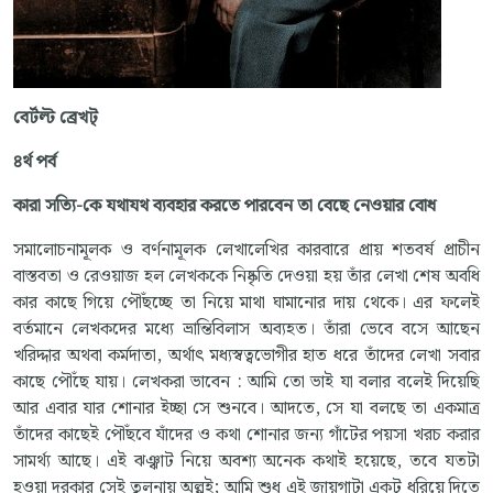
বের্টল্ট ব্রেখট্
৪র্থ পর্ব
কারা সত্যি-কে যথাযথ ব্যবহার করতে পারবেন তা বেছে নেওয়ার বোধ
সমালোচনামূলক ও বর্ণনামূলক লেখালেখির কারবারে প্রায় শতবর্ষ প্রাচীন
বাস্তবতা ও রেওয়াজ হল লেখককে নিষ্কৃতি দেওয়া হয় তাঁর লেখা শেষ অবধি
কার কাছে গিয়ে পৌঁছচ্ছে তা নিয়ে মাথা ঘামানোর দায় থেকে। এর ফলেই
বর্তমানে লেখকদের মধ্যে ভ্রান্তিবিলাস অব্যহত। তাঁরা ভেবে বসে আছেন
খরিদ্দার অথবা কর্মদাতা, অর্থাৎ মধ্যস্বত্বভোগীর হাত ধরে তাঁদের লেখা সবার
কাছে পৌঁছে যায়। লেখকরা ভাবেন : আমি তো ভাই যা বলার বলেই দিয়েছি
আর এবার যার শোনার ইচ্ছা সে শুনবে। আদতে, সে যা বলছে তা একমাত্র
তাঁদের কাছেই পৌঁছবে যাঁদের ও কথা শোনার জন্য গাঁটের পয়সা খরচ করার
সামর্থ্য আছে। এই ঝঞ্ঝাট নিয়ে অবশ্য অনেক কথাই হয়েছে, তবে যতটা
হওয়া দরকার সেই তুলনায় অল্পই; আমি শুধু এই জায়গাটা একটু ধরিয়ে দিতে