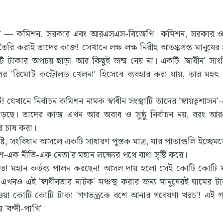
্শ যোগ — কমিশন, সরকার এবং আরএসএস-বিজেপি। কমিশন, সরকার ও
তৈরি করাই তাদের কাজ! সেখানে লক্ষ লক্ষ নিরীহ আতঙ্কগ্রস্ত মানুষের 
টাকার অপচয় ছাড়া আর কিছুই জন্ম নেয় না। একটি 'স্বাধীন' সাং
লের 'রিমোট কন্ট্রোলড খেলনা' হিসেবে ব্যবহার করা যায়, তার মহৎ প
! যেখানে নির্বাচন কমিশন নামক স্বাধীন সংস্থাটি তাদের 'স্বায়ত্বশাসন'
ড়েছে। তাদের কাজ এখন আর অবাধ ও সুষ্ঠু নির্বাচন নয়, বরং 
র চাষ করা।
্ট, সংবিধান আসলে একটি সাধারণ পুস্তক মাত্র, যার পাতাগুলি ইচ্ছেমত
ক নীতি-এক নেতা'র মহান লক্ষ্যের পথে বাধা সৃষ্টি করে।
 তো মহান কর্তব্য পালন করছেন! আসল দায় হলো সেই কোটি কোটি ম
এখনও এই 'স্বাধীনতার নাটক' মঞ্চস্থ করার জন্য মানুষেরই ঘামের টা
 হওয়া কোটি কোটি টাকা 'গণতন্ত্রকে বশে আনার গবেষণা খরচ'! এই 
'বন্দী-পাখি'।