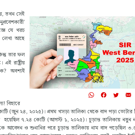
ায়, তখন সেই
ুপ্রবেশকারী’
জ্ঞে যে খরচ
তা লেখা আছে
িন্তু তার ফল
এই রাষ্ট্রীয়
 কে? অবশ্যই
য! বিহারে
 (জুন ২৪, ২০২৫)। প্রথম খসড়া তালিকা থেকে বাদ পড়া ভোটার 
য়েছিল ৭.২৪ কোটি (আগস্ট ১, ২০২৫)। চূড়ান্ত তালিকায় নতুন না
ে আবেদন ও শুনানির পরে চূড়ান্ত তালিকায় নাম বাদ পড়েছিল ৩.