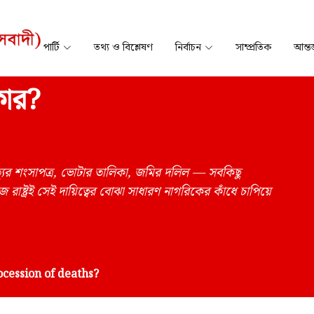
পার্টি
তথ্য ও বিশ্লেষণ
নির্বাচন
সাম্প্রতিক
আন্তর
কার?
মৃত্যুর শংসাপত্র, ভোটার তালিকা, জমির দলিল — সবকিছু
জ রাষ্ট্রই সেই দায়িত্বের বোঝা সাধারণ নাগরিকের কাঁধে চাপিয়ে
ocession of deaths?