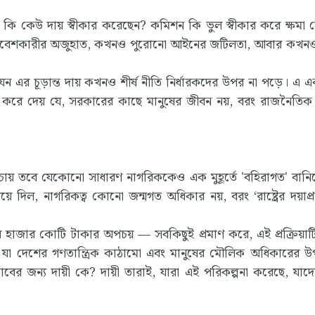
র কি কেউ দায় স্বীকার করেছেন? কমিশন কি ভুল স্বীকার করে ক্ষমা চ
্রবেশকারীর অজুহাত, কখনও পুরোনো আইনের জটিলতা, আবার কখনও স
ন এর চূড়ান্ত দায় কখনও শীর্ষ নীতি নির্ধারকদের উপর না পড়ে। এ এক
পষ্ট করে দেয় যে, সরকারের কাছে মানুষের জীবন নয়, বরং রাজনৈতিক উ
যদি চায় তবে যেকোনো সাধারণ নাগরিককেও এক মুহূর্তে 'বহিরাগত' বানিয
িল, নাগরিকত্ব কোনো জন্মগত অধিকার নয়, বরং ‘রাষ্ট্রের দয়াপ্র
র হাজার কোটি টাকার অপচয় — সবকিছুই প্রমাণ করে, এই প্রক্রিয়া
ধ’, যা দেশের গণতান্ত্রিক কাঠামো এবং মানুষের মৌলিক অধিকারের উপ
হিসাবের জন্য দায়ী কে? দায়ী তারাই, যারা এই পরিকল্পনা করেছে, যাদ