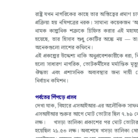
রাষ্ট্র যখন নাগরিকের কাছে তার অস্তিত্বের প্রমাণ চ
প্রক্রিয়া হয় নথিপত্রের নরক। সামান্য কয়েকজন ‘অন
নামক কাল্পনিক শত্রুকে চিহ্নিত করার এই মহায
হয়েছে, তার হিসাব শুধু কোটির অঙ্কে নয় — 
অনেকগুলো লাশের কফিনে।
এই প্রকল্পের উদ্দেশ্য নাকি অনুপ্রবেশকারীকে ধরা, ক
হলো সাধারণ নাগরিক, ভোটকর্মীদের মর্মান্তিক মৃত্যু। 
ঔদ্ধত্য এবং প্রশাসনিক অব্যবস্থার জন্য দায়ী
নির্বাচন কমিশন।
পর্বতের পিঁপড়ে প্রসব
দেখা যাক, বিহারে এসআইআর-এর অলৌকিক সাফল্
এসআইআর শুরুর আগে মোট ভোটার ছিল ৭.৮৯ কোটি
লক্ষ। খসড়া তালিকা প্রকাশের পর মোট ভোটার হ
হয়েছিল ২১.৫৩ লক্ষ। অবশেষে খসড়া তালিকা থেক