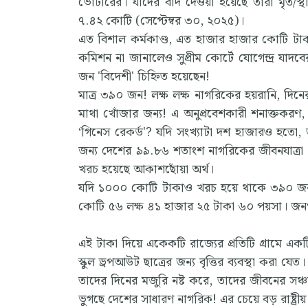
ভোটারের। যাদের বাদ দেওয়া হয়েছে তারা মৃত/স্থ
৭.৪২ কোটি (সেপ্টেম্বর ৩০, ২০২৫)।
এত বিশাল কর্মকাণ্ড, এত হাজার হাজার কোটি টাকার
কমিশন না জানালেও সুপ্রীম কোর্টে যোগেন্দ্র যা
জন 'বিদেশী' চিহ্নিত হয়েছেন!
মাত্র ৩৯০ জন! লক্ষ লক্ষ নাগরিকের হয়রানি, দিনে
মাথা খোঁজার জন্য! এ অনুপ্রবেশকারী শনাক্তকরণ
‘গিনেস রেকর্ড'? যদি সংখ্যাটা দশ হাজারও হতো
জন্য দেশের ৯৯.৮৬ শতাংশ নাগরিকের জীবনযাত্রা প
খরচ হয়েছে আকাশছোঁয়া অর্থ।
যদি ১০০০ কোটি টাকাও খরচ হয়ে থাকে ৩৯০ জন অ
কোটি ৫৬ লক্ষ ৪১ হাজার ২৫ টাকা ৬০ পয়সা। জ
এই টাকা দিয়ে একেকটি রাজ্যের প্রতিটি গ্রামে একট
স্কুল ড্রপআউট ছাত্রের জন্য বৃত্তির ব্যবস্থা করা যেত।
তাদের দিনের মজুরি নষ্ট করে, তাদের জীবনের সঞ্চয
ভুগছে দেশের সাধারণ নাগরিক! এর চেয়ে বড় রাষ্ট্