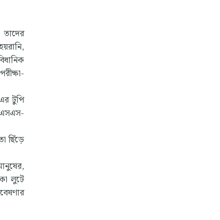
 তাদের
হয়রানি,
বিধানিক
রীক্ষা-
-এর টুপি
আরএসএস-
ো ছিঁড়ে
ানুষের,
কা লুটে
গবেষণার