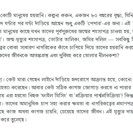
টি কোটি মানুষের হয়রানি। কল্পনা করুন, একজন ৮০ বছরের বৃদ্ধা, যিন
 ঘন্টার পর ঘন্টা দাঁড়িয়ে আছেন শুধু একটি 'পেপার'-এর জন্য। এই 
িত মানুষের কাছে যখন তাদের পূর্বপুরুষের জন্মের শংসাপত্র চাওয়া হয়
ানি’। জন্ম-মৃত্যুর শংসাপত্র, ভোটার তালিকা, জমির দলিল — সবকিছু
য়িত্বের বোঝা সাধারণ নাগরিকের কাঁধে চাপিয়ে দিয়ে তাদের হয়রানি ক
রিকদের জীবনকে আতঙ্কগ্রস্ত এবং দুর্বিষহ করে তোলার নীলনকশা?
্যু। কেউ মারা গেছেন লাইনে দাঁড়িয়ে হৃদরোগে আক্রান্ত হয়ে, কোন
মহত্যা করেছেন। আবার কেউ সঠিক কাগজ জোগাড় করতে না পারার 
রা হয়তো নিছক 'ফাইল মিসিং' বা 'প্রক্রিয়ার পার্শ্বপ্রতিক্রিয়া'! কিন্
ল। তাদের অমানুষিক চাপ সহ্য করার ক্ষমতা বা নাগরিকত্বের প্রমাণপত্
ের কাছে কাজ অথবা কাগজ চায়নি, চেয়েছে তাদের জীবন। এই মৃত্যুর দায
ন করে তুলেছে।