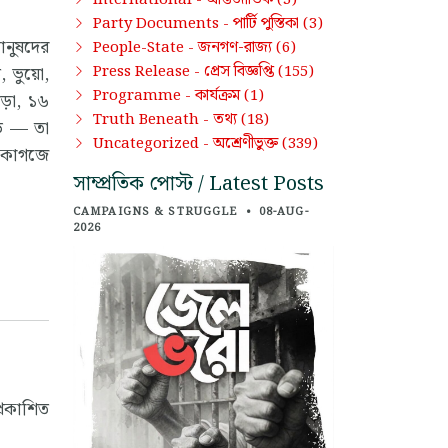
পার্টি পুস্তিকা
Party Documents -
(3)
ানুষদের
জনগণ-রাজ্য
People-State -
(6)
প্রেস বিজ্ঞপ্তি
, ভুয়ো,
Press Release -
(155)
কার্যক্রম
Programme -
(1)
পড়া, ১৬
তথ্য
Truth Beneath -
(18)
়ে — তা
অশ্রেণীভুক্ত
Uncategorized -
(339)
ল কাগজে
সাম্প্রতিক পোস্ট / Latest Posts
CAMPAIGNS & STRUGGLE
•
08-AUG-
2026
্রকাশিত