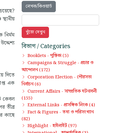
লেখক/কিওয়ার্ড
েয়েছে?
্থানীয়
 নির্মম
দ্দেশ্য
বিভাগ / Categories
পুস্তিকা
Booklets -
(5)
প্রচার ও
Campaigns & Struggle -
আন্দোলন
(172)
়ে দিতে
পৌরসভা
Corporation Election -
াপ্ত এক
নির্বাচন
(6)
সাম্প্রতিক ঘটনাবলী
Current Affairs -
টি কেবল
(155)
প্রাসঙ্গিক লিংক
External Links -
(4)
র তীব্র
তথ্য ও পরিসংখ্যান
Fact & Figures -
ের কাছে
(82)
হাইলাইট
Highlight -
(97)
আন্তর্জাতিক
International -
(3)