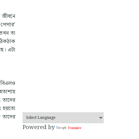
ি জীবনে
'পেপার'
, তখন তা
 ঠিকঠাক
রছে। এটা
ো বিএলও
হতাশায়
তু তাদের
র হয়তো
় তাদের
Powered by
Translate