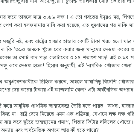
ানান্তরিত/দু’বার নাম আছে/ভুয়ো। চূড়ান্ত তালিকায় মোট ভোটার দাঁ
 ব্যয়ে তাহলে মাত্র ৩.৬৬ লক্ষ ! এ তো পর্বতের ইঁদুরও নয়, পিঁপড়ে
দবের পেশ করা হলফনামায় দাবি করা হয়েছে, এত ধুমধামের পর নাকি মা
র মজুরি নষ্ট, এবং রাষ্ট্রের হাজার হাজার কোটি টাকা খরচ হলো মাত্র
, না কি '৩৯০ জনকে খুঁজে বের করার জন্য মানুষের দেওয়া করের 
, তবেও তা মোট বাদ পড়া ভোটারের ০.১৪ শতাংশ মাত্র! এই ০.১৪ 
ঙ্গু করে দেওয়া হলো! হিসাব অনুযায়ী, এই 'নাগরিক খোঁজার খেলা'
নুপ্রবেশকারীকে চিহ্নিত করতে, তাহলে মাথাপিছু বিদেশি খোঁজা
নগণের দেয় করের টাকায় এই ফাজলামি কেন? এটা অর্থনৈতিক অপরাধ
ি করে আধুনিক প্রাথমিক স্বাস্থ্যকেন্দ্র তৈরি হতে পারত। অথবা, হাজা
 কিন্তু না। রাষ্ট্র বেছে নিয়েছে এমন এক প্রক্রিয়া, যেখানে লক্ষ লক্ষ গর
় ব্যয় করে ছুটছে জন্মস্থানের প্রমাণ, পিতার ভিটার দলিলের খোঁজে।
রীয় অন্যায় এবং অর্থনৈতিক অপচয় আর কী হতে পারে?