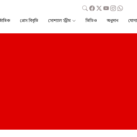
্জাতিক
প্রেস বিবৃতি
সোশ্যাল স্ট্রীম
ভিডিও
অনুদান
যোগ