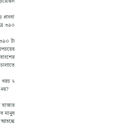
ড়িয়েছিল
 প্রসব!
ত্র ৩৯০
 ৩৯০ টা
অপচয়ের
শতাংশের
 চালাতে
র খরচ ২
 নয়?
র হাজার
িব মানুষ
 আতঙ্কে