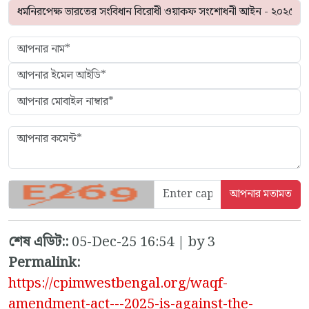
শেষ এডিট::
05-Dec-25 16:54 | by 3
Permalink:
https://cpimwestbengal.org/waqf-
amendment-act---2025-is-against-the-