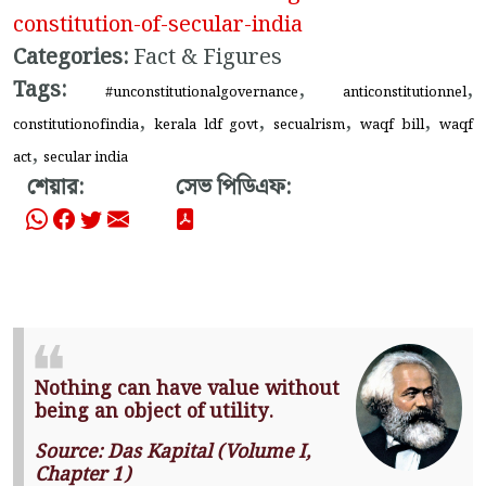
constitution-of-secular-india
Categories:
Fact & Figures
Tags:
,
,
#unconstitutionalgovernance
anticonstitutionnel
,
,
,
,
constitutionofindia
kerala ldf govt
secualrism
waqf bill
waqf
,
act
secular india
শেয়ার:
সেভ পিডিএফ:
Nothing can have value without
being an object of utility.
Source: Das Kapital (Volume I,
Chapter 1)