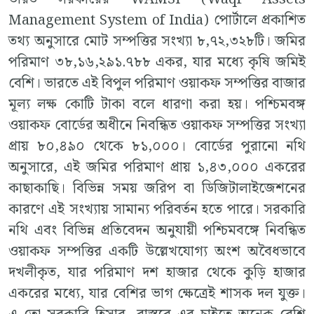
Management System of India) পোর্টালে প্রকাশিত
তথ্য অনুসারে মোট সম্পত্তির সংখ্যা ৮,৭২,৩২৮টি। জমির
পরিমাণ ৩৮,১৬,২৯১.৭৮৮ একর, যার মধ্যে কৃষি জমিই
বেশি। ভারতে এই বিপুল পরিমাণ ওয়াকফ সম্পত্তির বাজার
মূল্য লক্ষ কোটি টাকা বলে ধারণা করা হয়। পশ্চিমবঙ্গ
ওয়াকফ বোর্ডের অধীনে নিবন্ধিত ওয়াকফ সম্পত্তির সংখ্যা
প্রায় ৮০,৪৯০ থেকে ৮১,০০০। বোর্ডের পুরানো নথি
অনুসারে, এই জমির পরিমাণ প্রায় ১,৪৩,০০০ একরের
কাছাকাছি। বিভিন্ন সময় জরিপ বা ডিজিটালাইজেশনের
কারণে এই সংখ্যায় সামান্য পরিবর্তন হতে পারে। সরকারি
নথি এবং বিভিন্ন প্রতিবেদন অনুযায়ী পশ্চিমবঙ্গে নিবন্ধিত
ওয়াকফ সম্পত্তির একটি উল্লেখযোগ্য অংশ অবৈধভাবে
দখলীকৃত, যার পরিমাণ দশ হাজার থেকে কুড়ি হাজার
একরের মধ্যে, যার বেশির ভাগ ক্ষেত্রেই শাসক দল যুক্ত।