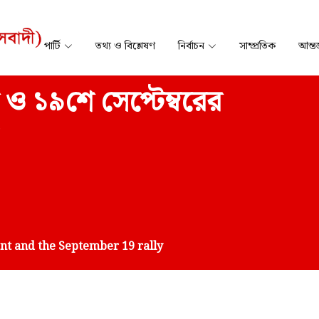
পার্টি
তথ্য ও বিশ্লেষণ
নির্বাচন
সাম্প্রতিক
আন্তর
 ও ১৯শে সেপ্টেম্বরের
t and the September 19 rally