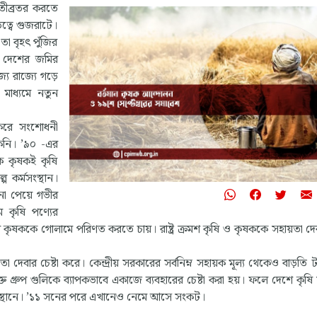
 তীব্রতর করতে
ৃত্বে গুজরাটে।
া বৃহৎ পুঁজির
া দেশের জমির
যে রাজ্যে গড়ে
াধ্যমে নতুন
করে সংশোধনী
কেনি। ’৯০ -এর
ক কৃষকই কৃষি
কর্মসংস্থান।
 না পেয়ে গভীর
 কৃষি পণ্যের
 করে কৃষককে গোলামে পরিণত করতে চায়। রাষ্ট্র ক্রমশ কৃষি ও কৃষককে সহায়তা দ
 দেবার চেষ্টা করে। কেন্দ্রীয় সরকারের সর্বনিম্ন সহায়ক মূল্য থেকেও বাড়তি ট
যুক্ত গ্রুপ গুলিকে ব্যাপকভাবে একাজে ব্যবহারের চেষ্টা করা হয়। ফলে দেশে কৃষ
র্ষ স্থানে। ’১১ সনের পরে এখানেও নেমে আসে সংকট।