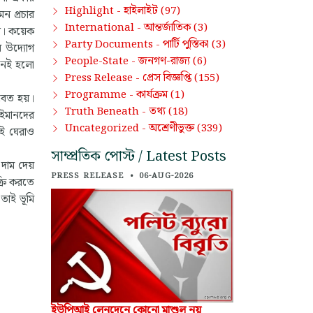
হাইলাইট
Highlight -
(97)
মন প্রচার
আন্তর্জাতিক
International -
(3)
্য। কয়েক
পার্টি পুস্তিকা
Party Documents -
(3)
র উদ্যোগ
জনগণ-রাজ্য
People-State -
(6)
ানেই হলো
প্রেস বিজ্ঞপ্তি
Press Release -
(155)
কার্যক্রম
Programme -
(1)
মবেত হয়।
তথ্য
Truth Beneath -
(18)
েইমানদের
অশ্রেণীভুক্ত
Uncategorized -
(339)
েই ঘেরাও
সাম্প্রতিক পোস্ট / Latest Posts
র দাম দেয়
PRESS RELEASE
•
06-AUG-2026
্রি করতে
তাই ভূমি
ইউপিআই লেনদেনে কোনো মাশুল নয়