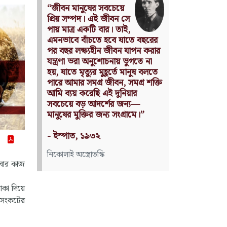
Nothing can have value
without being an object of
utility.
Source: Das Kapital
(Volume I, Chapter 1)
কার্ল মার্কস
েবার কাজ
াকা দিয়ে
ি সংকটের