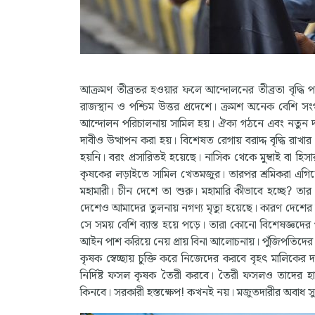
আক্রমণ তীব্রতর হওয়ার ফলে আন্দোলনের তীব্রতা বৃদ্ধি পায়
রাজস্থান ও পশ্চিম উত্তর প্রদেশে। ক্রমশ অনেক বেশি সং
আন্দোলন পরিচালনায় সামিল হয়। ঐক্য গঠনে এবং নতুন দা
দাবীও উত্থাপন করা হয়। বিশেষত রেগায় বরাদ্দ বৃদ্ধি রাখার ক
হয়নি। বরং প্রসারিতই হয়েছে। নাসিক থেকে মুম্বাই বা হ
কৃষকের লড়াইতে সামিল খেতমজুর। তারপর শ্রমিকরা এগিয়ে
মহামারী। চীন দেশে তা শুরু। মহামারি কীভাবে হচ্ছে? 
দেশেও আমাদের তুলনায় নগণ্য মৃত্যু হয়েছে। কারণ দেশের 
সে সময় বেশি ব্যাস্ত হয়ে পড়ে। তারা কোনো বিশেষজ্ঞদে
আইন পাশ করিয়ে নেয় প্রায় বিনা আলোচনায়। পুঁজিপতিদের প
কৃষক স্বেচ্ছায় চুক্তি করে নিজেদের করবে বৃহৎ মালিকের দাস
নির্দিষ্ট ফসল কৃষক তৈরী করবে। তৈরী ফসলও তাদের হাতে
কিনবে। সরকারী হস্তক্ষেপ! কখনই নয়। মজুতদারীর অবাধ সু