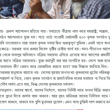
- ক্রমশ আন্দোলন ছড়িয়ে যায়। সবচেয়ে তীব্রতা লাভ করে মহারাষ্ট্র, পাঞ্জাব, 
গঠন আন্দোলনে যুক্ত হয়। গড়ে ওঠে সংগ্রামী মোর্চাদারী ৫০০ কৃষক সংগঠন যু
বি সংযোজনে সারা ভারত কৃষক সভার ছিল গুরুত্বপূর্ণ ভূমিকা। একই সাথে অন
্ষেত্রে। সরকার নানা প্রকার বিভেদ সৃষ্টির চেষ্টায় ব্যার্থ হয়। দমন-পীড়নেও আন্
িসার থেকে জয়পুর অভিযানে সক্রিয় সহায়তা এগিয়ে এসেছে অন্য আংশের শ্রমজীব
 আসে সক্রিয় সহায়তায়। যুক্ত কর্মসূচী বার বার সংগঠিত হয়। দেশে শুরু হ
তার ফলাফল কী? কেমন করে মোকাবিলা করতে হবে? সারা বিশ্বকে জানিয়ে দিল।
সরকার মানুষকে বাচাতে নয়- দেশের বৃহত্তম জনসংখ্যা কৃষকদের লুটের পরিকল্
র পরামর্শ না নিয়ে, কোন কৃষক সংগঠন বা রাজনৈতিক দলের মতামত না নিয়ে তি
ৌষ পার্বন এসে যায়, কিন্তু দেশের কৃষকদের সর্বনাশ।
ানুদাস। তাদের স্বার্থে, তাদের নির্দেশে, তাদের নির্দিষ্ট দামে ফসল বিক্রি কর
 তুলে দিতে কার্যত বাধ্য থাকবে। আর বৃহৎ মালিকরা তাদের নির্দিষত দামে ক
যোগ থাকবে, থাকবে যত খুশি মুনাফার সুযোগ। এমন খাসা চুক্তিই পাশ করানো হ