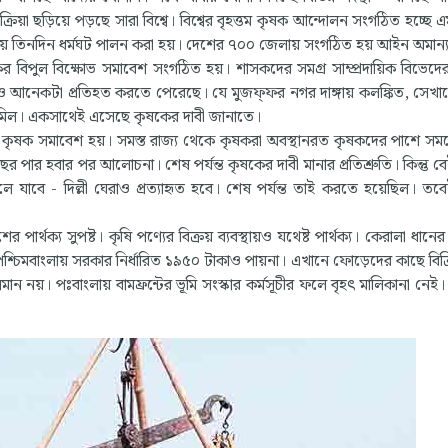
িক্রিয়া ছড়িয়ে পড়ছে সারা বিশ্বে। বিশ্বের বৃহত্তম কৃষক আন্দোলন সংগঠিত হচ্ছে এ
ফায় তিনদিন ধর্মঘট পালন করা হয়। দেশের ৭০০ জেলায় সংগঠিত হয় আইন অমান
ের বিপুল বিক্ষোভ সমাবেশ সংগঠিত হয়। শাসকদের সমগ্র সাম্প্রদায়িক বিভেদে
 আনেকটা প্রতিহত করতে পেরেছে। যে মুজফ্ফর নগর দাঙ্গায় কলঙ্কিত, সেখ
সামিল। একসাথেই এসেছে কৃষকের দাবী জানাতে।
াজ্যে কৃষক সমাবেশ হয়। সমস্ত রাজ্য থেকে কৃষকরা অবস্থানরত কৃষকদের পাশে স
 পার হবার পর আলোচনা। শেষ পর্যন্ত কৃষকের দাবী মানার প্রতিশ্রুতি। কিন্তু ব
 যাবে - দিল্লী ঘেরাও প্রত্যাহৃত হবে। শেষ পর্যন্ত তাই করতে হয়েছিল। তব
 পার্থক্য সুপষ্ট। কৃষি পণ্যের বিক্রয় ব্যবস্থায়ও যথেষ্ট পার্থক্য। কেরালা ধানে
র পশ্চিমবাংলায় সরকার নির্ধারিত ১৯৫০ টাকাও পায়না। এখানে ফোড়েদের কাছে বিক
 নয়। পঃবাংলায় বামফ্রন্টের ভূমি সংস্কার কর্মসূচীর ফলে বৃহৎ মালিকানা নেই। 