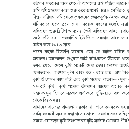
বর্তমান শতকের শুরু থেকেই আমাদের রাষ্ট্র পুঁজির লুঠকে
জমি অধিগ্রহণের কাজ শুরু করে প্রথমেই নরেন্দ্র মোদির নেত
বিপুল পরিমাণ জমি থেকে কৃষকদের জোরপূর্বক উচ্ছেদ করে ত
মালিকদের হাতে তুলে দেয়। কয়েক বছরের মধ্যেই সার
অধিগ্রহণ শুরু ব্রিটিশ আমলের তৈরী অধিগ্রহণ আইনে। রাজ্
ওঠে প্রতিরোধ। তৎকালীন ইউ.পি.এ সরকার আলোচনার ম
আইন করে ২০১৩ সনে।
পরের বছরই বিজেপি সরকার এসে সে আইন বাতিল 
মারফত। আন্দোলন শুধুমাত্র জমি অধিগ্রহণে সীমাবদ্ধ থা
দশক থেকে দেশে কৃষি সংকট দেখা দেয়। দেশের অর্ধে
অলাভজনক হওয়ার কৃষি কাজ বন্ধ করতে চায়- চায় বিকল্প 
কৃষি উৎপাদন ব্যায় বৃদ্ধি এবং কৃষি পণ্যের লাভজনক মূল্য
সংকটে কৃষি। কৃষি পণ্যের উৎপাদন ব্যায়ের অনেক কম
সহায়ক মূল্য হিসাবে সরকার ধার্য করে। চুক্তি চাষে বাধ্য
থেকে বিরত হয়।
আমাদের রাজ্যের বামফ্রন্ট সরকার নানাভাবে কৃষককে সহায়তা
সর্বত্র সরকারী ক্রয় ব্যবস্থা গড়ে তোলে। সমবায় এবং স্বনি
সময়ে এরাজ্যের কৃষি উৎপাদনের বৃদ্ধি সর্বদাই থেকেছে শী