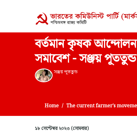
বর্তমান কৃষক আন্দোলন
সমাবেশ - সঞ্জয় পূততুন্ড
সঞ্জয় পূততুন্ড
Home
The current farmer's movemen
১৮ সেপ্টেম্বর ২০২৩ (সোমবার)