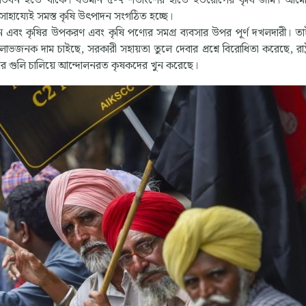
্দ্রীভবন হতে থাকে। বর্তমান ৫-৭ শতাংশের হাতে ইউরোপের কৃষি জমি। আম
 সাহায্যেই সমস্ত কৃষি উৎপাদন সংগঠিত হচ্ছে।
ভবন এবং কৃষির উপকরণ এবং কৃষি পণ্যের সমগ্র ব্যবসার উপর পূর্ণ দখলদারী। ত
জনক দাম চাইছে, সরকারী সহায়তা তুলে দেবার প্রশ্নে বিরোধিতা করেছে, রাষ্
দশোরে গুলি চালিয়ে আন্দোলনরত কৃষকদের খুন করেছে।