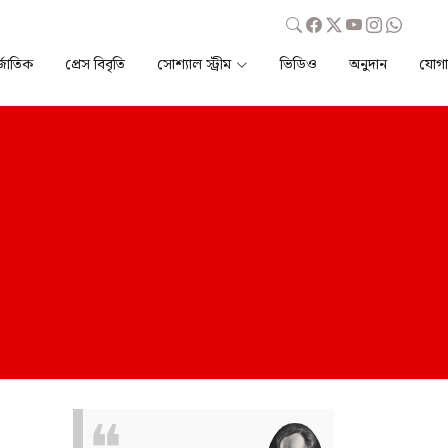
্জাতিক
প্রেস বিবৃতি
সোশ্যাল স্ট্রীম
ভিডিও
অনুদান
যোগ