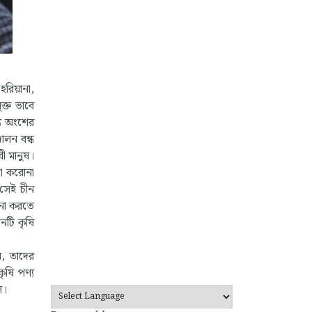
হরিয়ানা,
ক্ত ভাবে
্য অংশের
দোলন বন্ধ
ী মানুষ।
লো করোনা
 সেই চীন
পনা করতে
নটি কৃষি
বে, তাদের
ৃষি পণ্য
ল।