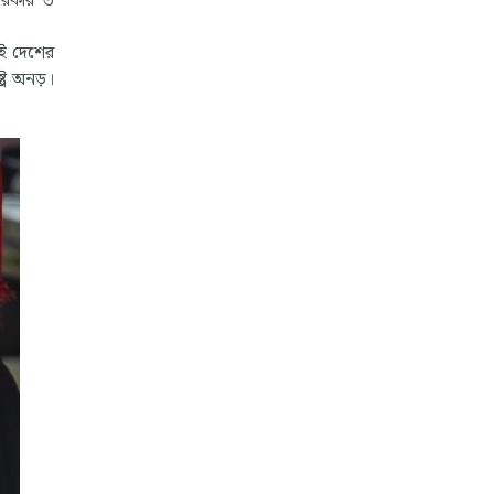
েরিকার ৩
াই দেশের
ট্র অনড়।