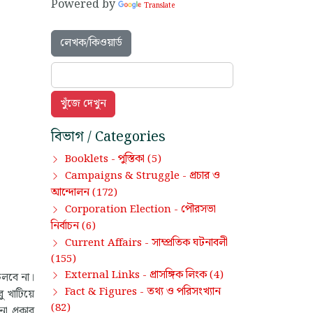
Powered by
Translate
লেখক/কিওয়ার্ড
বিভাগ / Categories
পুস্তিকা
Booklets -
(5)
প্রচার ও
Campaigns & Struggle -
আন্দোলন
(172)
পৌরসভা
Corporation Election -
নির্বাচন
(6)
সাম্প্রতিক ঘটনাবলী
Current Affairs -
(155)
প্রাসঙ্গিক লিংক
External Links -
(4)
চলবে না।
তথ্য ও পরিসংখ্যান
Fact & Figures -
ু খাটিয়ে
(82)
া প্রকার