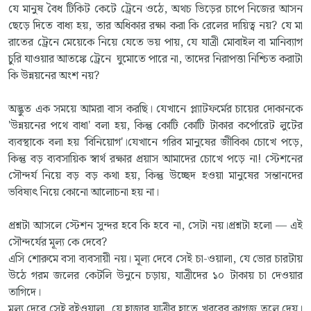
যে মানুষ বৈধ টিকিট কেটে ট্রেনে ওঠে, অথচ ভিড়ের চাপে নিজের আসন
ছেড়ে দিতে বাধ্য হয়, তার অধিকার রক্ষা করা কি রেলের দায়িত্ব নয়? যে মা
রাতের ট্রেনে মেয়েকে নিয়ে যেতে ভয় পায়, যে যাত্রী মোবাইল বা মানিব্যাগ
চুরি যাওয়ার আতঙ্কে ট্রেনে ঘুমোতে পারে না, তাদের নিরাপত্তা নিশ্চিত করাটা
কি উন্নয়নের অংশ নয়?
অদ্ভুত এক সময়ে আমরা বাস করছি। যেখানে প্ল্যাটফর্মের চায়ের দোকানকে
'উন্নয়নের পথে বাধা' বলা হয়, কিন্তু কোটি কোটি টাকার কর্পোরেট লুটের
ব্যবস্থাকে বলা হয় 'বিনিয়োগ'।যেখানে গরিব মানুষের জীবিকা চোখে পড়ে,
কিন্তু বড় ব্যবসায়িক স্বার্থ রক্ষার প্রয়াস আমাদের চোখে পড়ে না! স্টেশনের
সৌন্দর্য নিয়ে বড় বড় কথা হয়, কিন্তু উচ্ছেদ হওয়া মানুষের সন্তানদের
ভবিষ্যৎ নিয়ে কোনো আলোচনা হয় না।
প্রশ্নটা আসলে স্টেশন সুন্দর হবে কি হবে না, সেটা নয়।প্রশ্নটা হলো — এই
সৌন্দর্যের মূল্য কে দেবে?
এসি শোরুমে বসা ব্যবসায়ী নয়। মূল্য দেবে সেই চা-ওয়ালা, যে ভোর চারটায়
উঠে গরম জলের কেটলি উনুনে চড়ায়, যাত্রীদের ১০ টাকায় চা দেওয়ার
তাগিদে।
মূল্য দেবে সেই বইওয়ালা, যে হাজার যাত্রীর হাতে খবরের কাগজ তুলে দেয়।