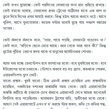
কেউ তখন ঘুমোচ্ছে। কেউ পরদিনের দোকানের জন্য মাল গুছিয়ে রাখছে।
কেউ হয়তো ভাবছে, ভোরবেলা প্রথম ট্রেনের যাত্রীদের হাতে এক কাপ চা
তুলে দিয়ে দিনের প্রথম আয়টা করবে। কিন্তু হঠাৎ আলো ঝলসে ওঠে। আসে
পুলিশ, আসে বুলডোজার। কয়েক ঘণ্টার মধ্যেই মুছে যায় পঞ্চাশ বছরের
সংসার।
কেউ কাঁদতে কাঁদতে বলে, "স্যার, পায়ে পড়ছি, দোকানটা ভাঙবেন না।"
কেউ বলে, "বাড়িতে ছেলে-মেয়ে আছে। কাল থেকে তারা খাবে কী?" কিন্তু
লুটেরা পুঁজির কোনো হৃদয় থাকে না মানুষের আর্তচিৎকার শোনার।
আজ বলা হচ্ছে রেলস্টেশন হবে জাপানের মতো। হবে দুবাইয়ের মতো। হবে
ইউরোপের মতো চকচকে। স্টেশনে থাকবে বড় বড় ব্র্যান্ড, ঝকঝকে শোরুম,
এয়ারকন্ডিশন্ড ফুড কোর্ট।
ভালো প্রস্তাব। খুবই ভালো। ঠিক এমনই প্রস্তাব এসেছিল এবং বাস্তবায়িত
হয়েছিল, নব্বইয়ের দশকের মাঝামাঝি সময় থেকে। ছোট এয়ারপোর্টের
অস্বস্তি কাটিয়ে ঝাঁ চকচকে চোখ ধাঁধানো এয়ারপোর্ট দেখে আমরা অনেকেই
বিগলিত হয়ে পড়েছিলাম। অসাধারণ ট্রাশের বাড়ি, স্ফটিকের মতো মেঝে।
আহা!! সেই এয়ারপোর্টে এখন ম' ম' করছে স্টার বাকস, কফি ডে কফির গন্ধ,