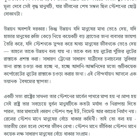
মূল্য দেবে সেই বৃদ্ধ মানুষটি, যার জীবনের শেষ সম্বল ছিল স্টেশনের ছোট্ট
দোকানটা।
উন্নয়ন অবশ্যই দরকার। কিন্তু উন্নয়ন যদি মানুষের মাথা ভেঙে দেয়, যদি
হাজার মানুষের রুজি কেড়ে নিয়ে কয়েকটি বড় ব্র্যান্ডের জন্য ব্যবসার জায়গা
তৈরি করে, যদি স্টেশনকে সুন্দর করে অথচ মানুষের জীবনকে ভেঙে দেয়
— তাহলে তাকে উন্নয়ন বলা যায় না। তাকে বলা হয় লুটেরা পুঁজির লুটের
রাস্তাকে প্রশস্ত করা। সাধারণ ট্রেনের সাধারণ যাত্রীদের চলাচলের সুবিধার
জন্য রাস্তা চওড়া করা হচ্ছে না, হচ্ছে আদানি-আম্বানিদের মতো গুটিকয়েক
কর্পোরেটের লুটের রাস্তাকে চওড়া করার জন্য। এই সৌন্দর্যায়ন আসলে এক
ভয়ানক বৈষম্যের স্থাপত্য।
একটি সভ্য রাষ্ট্রের সাফল্য তার স্টেশনের মার্বেল পাথরে মাপা হয় না।মাপা হয়
সেই রাষ্ট্র তার সবচেয়ে দুর্বল মানুষটিকে কতটা মর্যাদা ও নিরাপত্তা দিতে
পারল, তার মাধ্যমেই।কারণ স্টেশন শুধু ইট, সিমেন্ট আর কাচের নির্মাণ নয়।
রেলের স্টেশন মানে মানুষের বেঁচে থাকার কাহিনী। তাই তো বলা হয় -
ভারতীয় রেল হলো দেশের জীবন রেখা। স্টেশন মানে জীবিকা।স্টেশন মানে
কয়েক লক্ষ সাধারণ মানুষের বেঁচে থাকার সংগ্রাম।