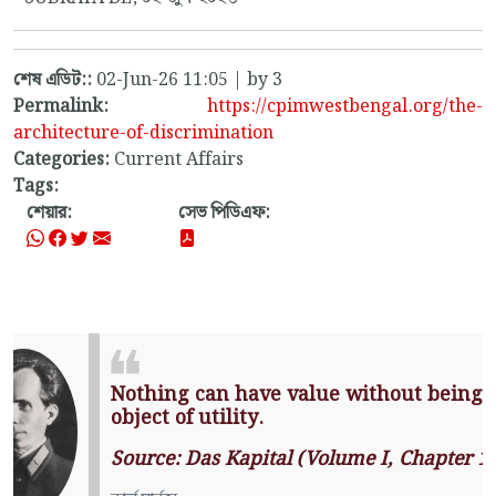
শেষ এডিট::
02-Jun-26 11:05 | by 3
Permalink:
https://cpimwestbengal.org/the-
architecture-of-discrimination
Categories:
Current Affairs
Tags:
শেয়ার:
সেভ পিডিএফ:
Nothing can have value without
being an object of utility.
Source: Das Kapital (Volume I,
Chapter 1)