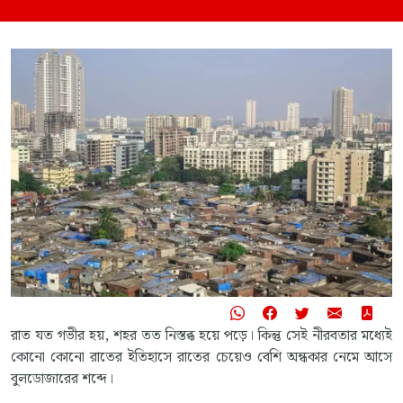
রাত যত গভীর হয়, শহর তত নিস্তব্ধ হয়ে পড়ে। কিন্তু সেই নীরবতার মধ্যেই
কোনো কোনো রাতের ইতিহাসে রাতের চেয়েও বেশি অন্ধকার নেমে আসে
বুলডোজারের শব্দে।