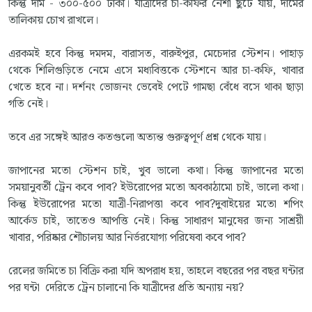
কিন্তু দাম - ৩০০-৫০০ টাকা। যাত্রীদের চা-কফির নেশা ছুটে যায়, দামের
তালিকায় চোখ রাখলে।
এরকমই হবে কিন্তু দমদম, বারাসত, বারুইপুর, মেচেদার স্টেশন। পাহাড়
থেকে শিলিগুড়িতে নেমে এসে মধ্যবিত্তকে স্টেশনে আর চা-কফি, খাবার
খেতে হবে না। দর্শনং ভোজনং ভেবেই পেটে গামছা বেঁধে বসে থাকা ছাড়া
গতি নেই।
তবে এর সঙ্গেই আরও কতগুলো অত্যন্ত গুরুত্বপূর্ণ প্রশ্ন থেকে যায়।
জাপানের মতো স্টেশন চাই, খুব ভালো কথা। কিন্তু জাপানের মতো
সময়ানুবর্তী ট্রেন কবে পাব? ইউরোপের মতো অবকাঠামো চাই, ভালো কথা।
কিন্তু ইউরোপের মতো যাত্রী-নিরাপত্তা কবে পাব?দুবাইয়ের মতো শপিং
আর্কেড চাই, তাতেও আপত্তি নেই। কিন্তু সাধারণ মানুষের জন্য সাশ্রয়ী
খাবার, পরিষ্কার শৌচালয় আর নির্ভরযোগ্য পরিষেবা কবে পাব?
রেলের জমিতে চা বিক্রি করা যদি অপরাধ হয়, তাহলে বছরের পর বছর ঘন্টার
পর ঘন্টা দেরিতে ট্রেন চালানো কি যাত্রীদের প্রতি অন্যায় নয়?