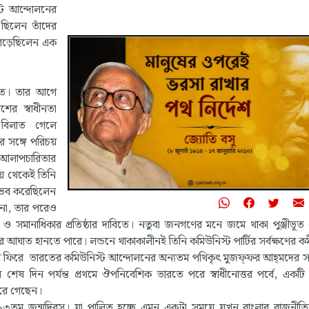
স্ট আন্দোলনের
 ছিলেন তাঁদের
“জীবন মানুষের সবচেয়ে
 গড়েছিলেন এক
প্রিয় সম্পদ। এই জীবন 
পায় মাত্র একটি বার। তা
এমনভাবে বাঁচতে হবে য
িতে। তার আগে
পর বছর লক্ষ্যহীন জীবন
ের স্বাধীনতা
যন্ত্রণা ভরা অনুশোচনায়
 বিলাত গেলে
হয়, যাতে মৃত্যুর মুহূর্তে
পারে আমার সমগ্র জীবন, 
র সঙ্গে পরিচয়
আমি ব্যয় করেছি এই দুন
ে আলাপচারিতার
সবচেয়ে বড় আদর্শের জ
ময় থেকেই তিনি
মানুষের মুক্তির জন্য সংগ
নুভব করেছিলেন
 না, তার পরেও
- ইস্পাত, ১৯৩২
র ও সমানাধিকার প্রতিষ্ঠার দাবিতে। নতুবা জনগণের মনে জমে থাকা পুঞ্জীভূত
নিকোলাই অস্ত্রোভস্কি
র আঘাত হানতে পারে। লন্ডনে থাকাকালীনই তিনি কমিউনিস্ট পার্টির সর্বক্ষণের কর্
দেশে ফিরে ভারতের কমিউনিস্ট আন্দোলনের অন্যতম পথিকৃৎ মুজফ্‌ফর আহ্‌মদের সঙ
েষ দিন পর্যন্ত প্রথমে ঔপনিবেশিক ভারতে পরে স্বাধীনোত্তর পর্বে, একটি ন
করে গেছেন।
 ১১৩তম জন্মদিবস। যা পালিত হচ্ছে এমন একটা সময়ে যখন বাংলার রাজনীত