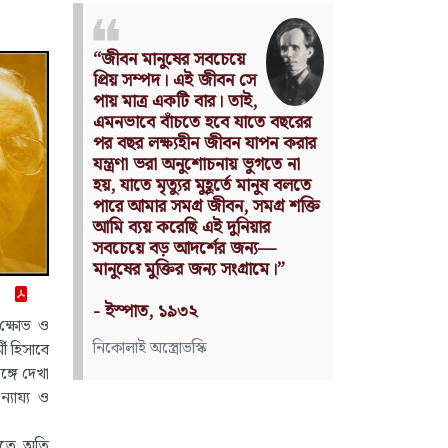
Nothing can have value
সে
without being an object of
ই,
utility.
াতে বছরের
Source: Das Kapital
 যাপন করার
(Volume I, Chapter 1)
 ভুগতে না
 মানুষ বলতে
কার্ল মার্কস
সমগ্র শক্তি
িয়ার
ন্য—
্রামে।”
 ক্ষোভ ও
মী হিসাবে
্গে দেখা
্যায্য ও
িতে অতি