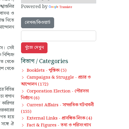
্খাগুলির
Powered by
Translate
 বাসনা ও
ন্ত নিতে
লেখক/কিওয়ার্ড
 আন্দোলন
হাস। সেই
িশ্চিহ্ন
বিভাগ / Categories
হাত থেকে
পাশ থেকে
পুস্তিকা
Booklets -
(5)
প্রচার ও
Campaigns & Struggle -
আন্দোলন
(172)
 বিভিন্ন
পৌরসভা
Corporation Election -
চা বাগান
নির্বাচন
(6)
ন কারিগর
সাম্প্রতিক ঘটনাবলী
Current Affairs -
 সরকারের
(155)
পরিণত হয়ে
প্রাসঙ্গিক লিংক
External Links -
(4)
 সঙ্গে ঐ
তথ্য ও পরিসংখ্যান
Fact & Figures -