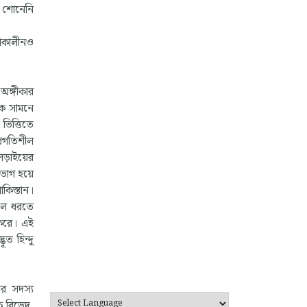
ই শোনেনি
াকাকালীনও
 অঙ্গীকার
কে সামনে
ভিত্তিতে
্রগতিশীল
 লড়াইয়ের
ত ভাগ হয়ে
কিস্তান।
ুলে ধরতে
 করে। এই
ত হিন্দু
’
ার সদস্য
ক বিভেদ,