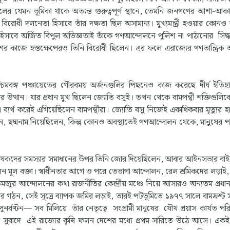
ের যেমন ভূমিকা থাকে অত্যন্ত গুরুত্বপূর্ণ স্থানে, তেমনি জনগণের আশা-আকাঙ
রোধী দলনেতা হিসাবে তাঁর দক্ষতা ছিল অসামান্য। মুখ্যমন্ত্রী হওয়ার কোনও
হিসাবে অর্জিত বিপুল অভিজ্ঞতাই তাঁকে গণআন্দোলনে পুলিশ না পাঠানোর সিদ্ধা
শের কাজে হস্তক্ষেপেরও তিনি বিরোধী ছিলেন। এর ফলে এরাজ্যের গণতান্ত্রিক
্চিমবঙ্গ পঞ্চায়েতের গৌরবময় অর্জনগুলির পিছনেও কাজ করেছে দীর্ঘ ইতি
উত্থান। যার প্রধান মুখ ছিলেন জ্যোতি বসুই। তখন থেকে বামপন্থী শক্তিগুলিকে ন
ব্যর্থ করেই এগিয়েছিলেন বামপন্থীরা। জ্যোতি বসু নিজেই একাধিকবার মৃত্যুর 
ন, ছদ্মনাম নিয়েছিলেন, কিন্তু কোনও অবস্থাতেই গণআন্দোলন থেকে, মানুষের 
ষকদের সমস্যার সমাধানের উপর তিনি জোর দিয়েছিলেন, আবার আইনসভার বাইরে
িলেন মূল বক্তা। স্বাধীনতার আগে ও পরে তেভাগা আন্দোলন, রেল শ্রমিকদের লড়াই, 
তমজুর আন্দোলনের কথা রাজনীতির কেন্দ্রীয় মঞ্চে নিয়ে আসারও অন্যতম প্রধা
 গঠন, সেই সূত্রে ব্যাপক জমির লড়াই, তারই পটভূমিতে ১৯৭৭ সালে বামফ্রণ্ট
র পুনর্বণ্টন— সব মিলিয়ে তাঁর নেতৃত্বে সংগ্রামী মানুষের যৌথ প্রয়াস কার্যত 
্ঠার সুবাদে এই রাজ্যের কৃষি ফলন দেশের মধ্যে প্রথম সারিতে উঠে আসে। একই