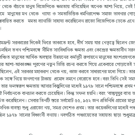
াত্ম্য থেকে বাঁচতে মানুষ বিজেপিকে ক্ষমতায় বসিয়েছিল অনেক আশা নিয়ে, সেই
ামে মানুষের মন থেকে ন্যায্য ও সমতাভিত্তিক ধর্মনিরপেক্ষ সমাজ ভাবনার গ
বায়িত করতে মমতা ব্যানার্জি সাহায্য করেছিলেন রাজ্যে বিজেপিকে ডেকে এনে
।
মফ্রন্ট সরকারের দিকেই ফিরে তাকাতে হবে, দীর্ঘ সময় যার নেতৃত্বে ছিলেন জ্য
 চলছিল তখন পশ্চিমবঙ্গে সীমিত সাংবিধানিক ক্ষমতা এবং কেন্দ্রের ক্ষমতাসীন সর
 বঞ্চিত মানুষের আর্থিক অবস্থার উন্নয়নের কর্মসূচী রূপায়নে মানুষের অংশগ্রহণকে 
ের আশা-আকাঙ্ক্ষা পূরণের নতুন ভিত্তি রচনা করতে গিয়ে একেবারে গোড়াতেই
ি বসু বলেছিলেন, এই সরকার মহাকরণ থেকে নয়, কাজ করবে সাধারণের মধ্যে গিয়ে। তা
রীকে সঙ্গে নিয়ে জনগণের টাকায় প্রমোদ ভ্রমণে বেরোতে হবে। বরং তিনি সেই স
তার ফলস্বরূপ ক্ষমতায় আসার কিছুদিনের মধ্যেই ১৯৭৮ সালে পশ্চিমবঙ্গে প্রথম 
ঐ নির্বাচনকে বানচাল করতে চেয়েছিল। কিন্তু সফল হয়নি। বরং ‘বাস্তুঘুঘুর বাসা 
র্বাচিত করেছিলেন। সেবার তিনটি স্তরে সর্বমোট ৫৫, ৯৫২ জন প্রতিনিধি গ্রামের মান
রশাসনিক ব্যবস্থা শুধু এরাজ্যে নয়, সমগ্র দেশেও প্রথম। তার কয়েকদিনের মধ্যেই প
ল ১৯৭৮ সালের বিধ্বংসী বন্যায়। নবগঠিত পঞ্চায়েতের সহায়তা ছাড়া শুধুমাত্র