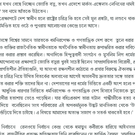
পথ যখন বেছে নিচ্ছেন জ্যোতি বসু, তখন এদেশে মার্কস-এঙ্গেলস-লেনিনের নাম
 ঐ সব নামে আঁতকে উঠতেন।
াপটে দেশ স্বাধীন হলে রাষ্ট্রের চরিত্র কি হবে সেই মূল প্রশ্নটা, যা লন্ডনে থ
যমণ্ডিত হয়ে ওঠে ও পুনরায় আলোচনার কেন্দ্রে চলে আসে।
 সঙ্গে বিশ্বের সামনে ভারতকে ধর্মনিরপেক্ষ ও গণতান্ত্রিক দেশ রূপে তুলে ধরার
ব্যক্তির রাজনৈতিক স্বাধীনতাকে অর্থনৈতিক স্বাধীনতায় রূপান্তরিত করার দাবি
রার প্রস্তাব করেছিল। অন্যদিকে হিন্দুত্ববাদী সংগঠন ও মুসলিম লিগ ধর্মের 
োলনের প্রক্ষাপটে জ্যোতি বসুরা খুবই সচেষ্ট ছিলেন সাম্প্রদায়িকতা বিরোধী, প
গতিশীল ঐতিহ্যগুলি, যা অসংখ্য রক্ষণশীল কাঠামো ও প্রথার বিরুদ্ধে ঐক্যবদ্ধ
ট্রের চরিত্র নিয়ে উত্থিত বিতর্কের অবসানের আগেই অভাবনীয় দ্রুততার সঙ্গে ভার
 করার শক্তি তাদের ছিল না। দেশভাগের পর ধর্মের ভিত্তিতে একটি অংশ হলো পা
ত আধুনিক ধারণার ভিত্তিতে ধর্মনিরপেক্ষ ও গণতান্ত্রিক দেশ হিসাবে নিজেকে ত
দুত্ববাদীরা হতাশায় ভেঙে পড়েছিল। যার বহিঃপ্রকাশ তারা ঘটাল গান্ধীজীকে হত্যা
দিয়ে বলেছিলেন সংঘ পরিবারের এই অপকর্মমূলক উদ্ভট মানসিকতা থেকে ‘উদ্ভূ
কেই গুঁড়িয়ে দিতে চাইছে। এ বিষয়ে আমাদের অত্যন্ত সজাগ ও সতর্ক থাকতেই হবে।
ির্বাচনে রেলওয়ে নির্বাচন কেন্দ্র থেকে হুমায়ুন কবীরকে হারিয়ে আইনসভ
ত রাজনীতির প্রত্যক্ষ অভিজ্ঞতায় তিনি বুঝেছিলেন যে আর্থিক বৈষম্য, সামাজি