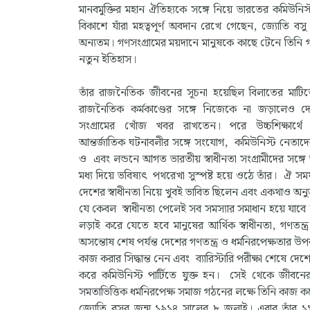
মানবমুক্তির মহান ঐতিহ্যকে সঙ্গে নিয়ে ভারতের কমিউনি
বিকাশে যাঁরা মহত্বপূর্ণ অবদান রেখে গেছেন, জ্যোতি বসু
অন্যতম। গণসংগ্রামের ময়দানে মানুষকে কাছে টেনে তিনি
নতুন ইতিহাস।
তাঁর রাজনৈতিক জীবনের সূচনা হয়েছিল বিলাতের মাট
রাজনৈতিক কর্মকাণ্ডের সঙ্গে নিজেকে না জড়ালেও দেশ
সংগ্রামের খোঁজ খবর রাখতেন। পরে উচ্চশিক্ষার্থে
আন্তর্জাতিক ঘটনাবলীর সঙ্গে সংযোগ, কমিউনিস্ট নেতাদে
ও এবং লন্ডনে আগত ভারতীয় স্বাধীনতা সংগ্রামীদের সঙ্গ
মধ্য দিয়ে ভবিষ্যৎ পথরেখা সুস্পষ্ট হয়ে ওঠে তাঁর। ঐ স
দেশের স্বাধীনতা নিয়ে খুবই ভাবিত ছিলেন এবং একথাও অ
যে কেবল স্বাধীনতা পেলেই সব সমস্যার সমাধান হয়ে যাবে
লড়াই করে যেতে হবে মানুষের আর্থিক স্বাধীনতা, গণতন্ত্
অসন্তোষ শেষ পর্যন্ত দেশের গণতন্ত্র ও ধর্মনিরপেক্ষতার উপ
কাজ করার সিদ্ধান্ত নেন এবং ব্যারিস্টারি পরীক্ষা শেষে 
করে কমিউনিস্ট পার্টিতে যুক্ত হন। সেই থেকে জীবনের শ
সমতাভিত্তিক ধর্মনিরপেক্ষ সমাজ গঠনের লক্ষে তিনি কাজ 
জ্যোতি বসুর জন্ম ১৯১৪ সালের ৮ জুলাই। এবার তাঁর