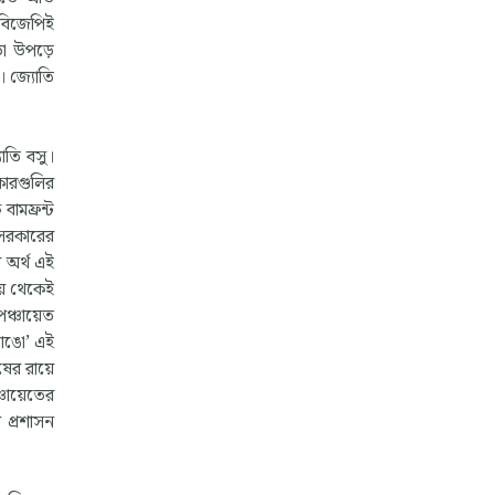
 বিজেপিই
োড়া উপড়ে
। জ্যোতি
োতি বসু।
কারগুলির
বামফ্রন্ট
 সরকারের
র অর্থ এই
ময় থেকেই
পঞ্চায়েত
ভাঙো’ এই
ুষের রায়ে
ঞ্চায়েতের
 প্রশাসন