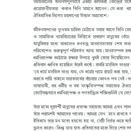
সময়কালেই তাৎপর্যপূর্ণভাবে একটি কার্যকরী কেন্দ্রের সঙ্গ
প্রয়োজনীয়তার কথাও তিনি সামনে আনেন। যে কথা ধাপে ধ
ঐতিহাসিক বিগেড ময়দানের উত্তাল সমাবেশে।
জীবনযাপনের ন্যূনতম চাহিদা মেটাতে সবার আগে তিনি জোর
ও সামাজিক ন্যায়বিচারের ভিত্তিতে সাধারণ মানুষের বেঁ
অসুবিধার মধ্যে থাকলেও ধনতন্ত্র মানবসভ্যতার শেষ 
পরিবেশেও গুরুত্বপূর্ণ পরিবর্তন আনা যায়। মানবসম্পদ রক্ষ
ধর্মনিরপেক্ষ কাঠামো রক্ষার উপরে খুবই জোর দিয়েছিলেন
প্রতিবাদ ধ্বনিত হয়েছিল তাঁরই কণ্ঠে। বাবরি মসজিদ ভাঙ
‘যে ধর্মে মসজিদ ভাঙা যায়, যে ধর্মের নামে রায়ট করা য
করতে পারি তাহলে ভারতবর্ষের বাঁচবার কোনও পথ নেই। ভার
ভাষাভাষী, বহু ধর্মীয় ও বহু সংস্কৃতিসম্পন্ন সমাজের ঐক্
জোটবদ্ধভাবে ধর্মনিরপেক্ষ ও গণতান্ত্রিক শক্তিগুলিই যে দ
তাঁর মতো দূরদর্শী মানুষের প্রত্যক্ষ সহায়তা আমরা এখন পাব
তাঁর পরামর্শই আমাদের পাথেয়। আমরা যেন মনে রাখতে পা
ইতিহাস তার মন মতো হয়তো হয় না, সেটি নির্ভর করে অতী
ভুলও করেন। কিন্তু নানা ঘাত-প্রতিঘাতের মধ্যে দিয়ে শেষ পর্