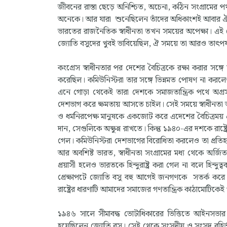
জীবনের রাস্তা ছেড়ে অনিশ্চিত, অচেনা, কঠিন সংগ্রামের 
অনেকে। আর যারা শুনেছিলেন তাঁদের অধিকাংশই আবার
ভারতের রাজনৈতিক স্বাধীনতা তখন সময়ের অপেক্ষা। এই প্রেক্ষ
জ্যোতি বসুদের খুবই ভাবিয়েছিল, ঐ সময়ে তা আরও তাৎপর্
কংগ্রেস স্বাধীনতার পর দেশের বৈচিত্রকে রক্ষা করার সঙ্গে
করেছিল। কমিউনিস্টরা তার সঙ্গে ভিন্নমত পোষণ না করলেও 
এনে গোড়া থেকেই তারা দেশকে সমাজতান্ত্রিক পথে অগ্রসর ক
দেশভাগ করে ক্ষমতায় আসতে চাইল। সেই সময়ে স্বাধীনতা আন্দ
ও ধর্মনিরপেক্ষ মানুষকে একজোট করে এদেশের বৈচিত্রময় প্র
দান, সেগুলিকে অক্ষুন্ন রাখতে। কিন্তু ১৯৪০-এর দশকে রাষ্
গেল। কমিউনিস্টরা দেশভাগের বিরোধিতা করলেও তা প্রতিহত
আর অবশিষ্ট ভারত, স্বাধীনতা সংগ্রামের মধ্য থেকে অর্জি
প্রয়াসী হলেও ভারতকে হিন্দুরাষ্ট্র করা গেল না বলে হিন্
প্রেক্ষাপটে জ্যোতি বসু বহু আগেই জনগণকে সতর্ক করে 
রাষ্ট্রের ধারণাটি আমাদের সমাজের গণতান্ত্রিক কাঠামোটি
১৯৪৬ সালে সীমাবদ্ধ ভোটাধিকারের ভিত্তিতে আইনসভার ন
হয়েছিলেন জ্যোতি বসু। সেই থেকে সংসদীয় ও সংসদ বহির্ভূ