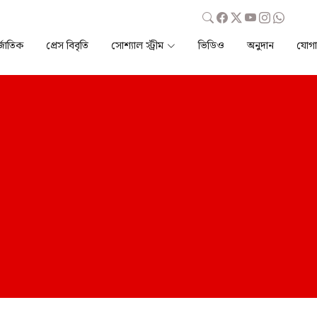
্জাতিক
প্রেস বিবৃতি
সোশ্যাল স্ট্রীম
ভিডিও
অনুদান
যোগ