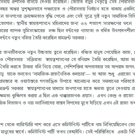
রসভায় প্রশাসক বসিয়ে দেওয়া হয়েছিল। জ্যোতি বসুর নেতৃত্বে সেই পৌরসভ
 বছর অন্তর সুশৃঙ্খলভাবে পঞ্চায়েত ও পৌরসভায় নির্বাচন হতে থাকায় একদ
চলে জনগণের ক্রয়ক্ষমতাও বৃদ্ধি পেলো এবং সেই সূত্রে সৃষ্ট নতুন সামাজিক ভিত্ত
হ জোগাল। স্থানীয় স্বায়ত্তশাসনে মহিলাদের জন্য ৩৩ শতাংশ সংরক্ষণের ফল
ের ব্যাপক ভূমিসংস্কারের লক্ষ ছিল বন্টনের ন্যায্যতা ও বর্ধিত উৎপাদনশীলত
 বন্টনে নতুন নজির তৈরি করেছিল বামফ্রন্ট সরকার।
াঞ্চলের জনজীবনকে নতুন উচ্চতায় তুলে ধরেছিল। বঞ্চিত মানুষ পেয়েছিল কাজ,
্চায়েত ও পৌরসভার সক্রিয়তা স্বায়ত্বশাসনের যে বনিয়াদ তৈরি করেছিল, আজ তা দ
্ক তৈরি করতে টাকার থলি নিয়ে ঘোরা, পেশিশক্তির অপব্যবহার সহ অপরাধ জগৎ 
ি বসু যাকে বলতেন ‘সামাজিক-রাজনৈতিক কদাচার’— তা আজ শুধু এরাজ্যে ন
স্তরে বা ওয়ার্ডস্তরে গণতান্ত্রিক উপায়ে আলোচনা করে সমাধানের পরিবর্ত
ামফ্রন্ট সরকার স্বায়ত্বশাসনের মাধ্যমে জনগণের হাতে ক্ষমতা তুলে দেওয়ায় গ্
ক্ষমতা কুক্ষিগত করার এ ছিল এক ন্যক্কারজনক প্রয়াস। এখন কেন্দ্র ও রাজ্যে
ায়িক বিভাজন ও নয়া ফ্যাসিবাদের বাস্তব বিপদের মুখে দাঁড়িয়ে এখন এই রাজ্য ত
েকে ব্যারিস্টারি পাশ করে এসে কমিউনিস্ট পার্টিতে নাম লিখিয়েছিলেন জ্য
নুষের স্বার্থে। কমিউনিস্ট পার্টি তখন বেআইনি। সেই পরিস্তিতিতে একটা নিশ্