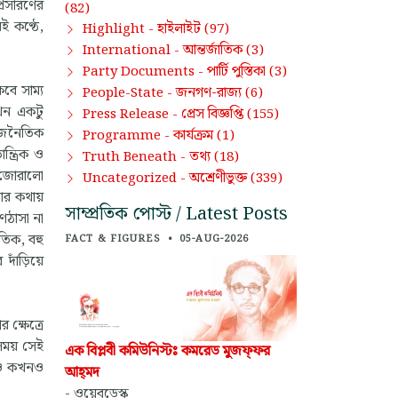
প্রসারণের
(82)
ই কণ্ঠে,
হাইলাইট
Highlight -
(97)
আন্তর্জাতিক
International -
(3)
পার্টি পুস্তিকা
Party Documents -
(3)
বে সাম্য
জনগণ-রাজ্য
People-State -
(6)
এখন একটু
প্রেস বিজ্ঞপ্তি
Press Release -
(155)
রাজনৈতিক
কার্যক্রম
Programme -
(1)
্ত্রিক ও
তথ্য
Truth Beneath -
(18)
ে জোরালো
অশ্রেণীভুক্ত
Uncategorized -
(339)
াঁর কথায়
সাম্প্রতিক পোস্ট / Latest Posts
ণঠাসা না
তিক, বহু
FACT & FIGURES
•
05-AUG-2026
 দাঁড়িয়ে
 ক্ষেত্রে
বসময় সেই
এক বিপ্লবী কমিউনিস্টঃ কমরেড মুজফ্‌ফর
খনও কখনও
আহ্‌মদ
- ওয়েবডেস্ক