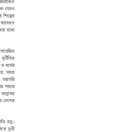
াগুলিকেও
িকে যেমন
ি শিল্পের
ে তাদেরও
ার মধ্যে
 পেয়েছিল
ুর্নীতির
ও ধর্মের
য়, সমগ্র
ে সরাসরি
রাম শহরে
 মানুষের
থা দেশের
োতি বসু।
চিত সুখী