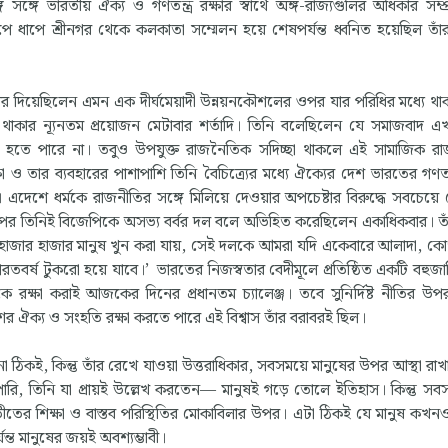
ে সঙ্গে ভারতীয় ঐক্য ও গণতন্ত্র রক্ষার স্বার্থে অঙ্গ-রাজ্যগুলির অধিকার সম্
াপে শ্রীনগর থেকে কলকাতা সম্মেলন হয়ে শেষপর্যন্ত ধ্বনিত হয়েছিল তাঁর
 দিয়েছিলেন এমন এক দীর্ঘমেয়াদী উন্নয়নকৌশলের ওপর যার পরিধির মধ্যে থাক
চে থাকার ন্যূনতম প্রয়োজন মেটাবার শর্তাদি। তিনি বলেছিলেন যে সমাজবাদ 
কথা হতে পারে না। তবুও উপযুক্ত রাজনৈতিক সদিচ্ছা থাকলে এই সামাজিক 
া ও তার ব্যবহারের পাশাপাশি তিনি বৈচিত্র্যের মধ্যে ঐক্যের দেশ ভারতের গণতান
। এদেশে ধর্মকে রাজনীতির সঙ্গে মিলিয়ে দেওয়ার অপচেষ্টার বিরুদ্ধে সবচেয়
ার পর তিনিই বিজেপিকে অসভ্য বর্বর দল বলে অভিহিত করেছিলেন একাধিকবার। ত
ায়, হাজার হাজার মানুষ খুন করা যায়, সেই দলকে আমরা যদি একেবারে আলাদা, কো
তবর্ষ টুকরো হয়ে যাবে।’ ভারতের নিজস্বতার বেদীমূলে প্রতিষ্ঠিত একটি বহুজা
যকে রক্ষা করাই আজকের দিনের প্রধানতম চ্যালেঞ্জ। তবে সুনির্দিষ্ট নীতির উপর
েশের ঐক্য ও সংহতি রক্ষা করতে পারে এই বিশ্বাস তাঁর বরাবরই ছিল।
না ঠিকই, কিন্তু তাঁর রেখে যাওয়া উত্তরাধিকার, সবসময়ে মানুষের উপর আস্থা রাখার
রি, তিনি যা প্রায়ই উল্লেখ করতেন— মানুষই গড়ে তোলে ইতিহাস। কিন্তু স
তের শিক্ষা ও বাস্তব পরিস্থিতির মোকাবিলার উপর। এটা ঠিকই যে মানুষ ক
যন্ত মানুষের জয়ই অবশ্যম্ভাবী।