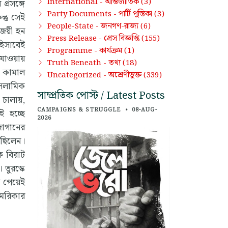
আন্তর্জাতিক
International -
(3)
প্রসঙ্গে
পার্টি পুস্তিকা
Party Documents -
(3)
্তু সেই
জনগণ-রাজ্য
People-State -
(6)
 জয়ী হন
প্রেস বিজ্ঞপ্তি
Press Release -
(155)
হিসাবেই
কার্যক্রম
Programme -
(1)
 যাওয়ায়
তথ্য
Truth Beneath -
(18)
। কামাল
অশ্রেণীভুক্ত
Uncategorized -
(339)
ইসলামিক
সাম্প্রতিক পোস্ট / Latest Posts
 চালায়,
CAMPAIGNS & STRUGGLE
•
08-AUG-
ই হচ্ছে
2026
দোগানের
 ছিলেন।
ক বিরাট
তুরস্কে
থন পেয়েই
মেরিকার