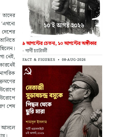
ন তাদের
ই ‘এথনো
। দেশের
ইতালিতে
৯ আগস্টের চেতনা, ১০ আগস্টের অঙ্গীকার
েছিলেন।
- গার্গী চ্যাটার্জী
গা নেই,
FACT & FIGURES
•
08-AUG-2026
 কারনেই
 নাগরিক
ক্রমণের
 ইউরোপে
 ইউরোপে
ারণ শেষ
াদ আসলে
চায়।