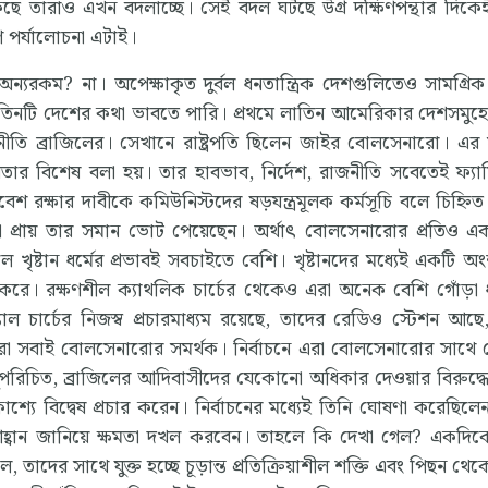
কেছে তারাও এখন বদলাচ্ছে। সেই বদল ঘটছে উগ্র দক্ষিণপন্থার দিকেই
রণ পর্যালোচনা এটাই।
্যরকম? না। অপেক্ষাকৃত দুর্বল ধনতান্ত্রিক দেশগুলিতেও সামগ্রিক
 তিনটি দেশের কথা ভাবতে পারি। প্রথমে লাতিন আমেরিকার দেশসমুহ
ীতি ব্রাজিলের। সেখানে রাষ্ট্রপতি ছিলেন জাইর বোলসেনারো। এর স
বতার বিশেষ বলা হয়। তার হাবভাব, নির্দেশ, রাজনীতি সবেতেই ফ্যা
েশ রক্ষার দাবীকে কমিউনিস্টদের ষড়যন্ত্রমূলক কর্মসূচি বলে চিহ্নি
রো প্রায় তার সমান ভোট পেয়েছেন। অর্থাৎ বোলসেনারোর প্রতিও এ
খৃষ্টান ধর্মের প্রভাবই সবচাইতে বেশি। খৃষ্টানদের মধ্যেই একটি 
ত করে। রক্ষণশীল ক্যাথলিক চার্চের থেকেও এরা অনেক বেশি গোঁড়া
্যাল চার্চের নিজস্ব প্রচারমাধ্যম রয়েছে, তাদের রেডিও স্টেশন আছ
এরা সবাই বোলসেনারোর সমর্থক। নির্বাচনে এরা বোলসেনারোর সাথ
ুপরিচিত, ব্রাজিলের আদিবাসীদের যেকোনো অধিকার দেওয়ার বিরুদ্ধ
াশ্যে বিদ্বেষ প্রচার করেন। নির্বাচনের মধ্যেই তিনি ঘোষণা করেছিল
র আহ্বান জানিয়ে ক্ষমতা দখল করবেন। তাহলে কি দেখা গেল? একদি
 তাদের সাথে যুক্ত হচ্ছে চূড়ান্ত প্রতিক্রিয়াশীল শক্তি এবং পিছন থেক