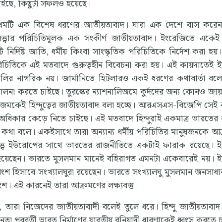
াইছে, কিছুটা সফলও হয়েছে।
প্রথমটি এক বিশেষ ধরণের জাতীয়তাবাদ। যারা এক দেশে বাস করে
াতিসত্ত্বার পরিচিতিমূলক এক সংকীর্ণ জাতীয়তাবাদ। ইংরেজিতে একে
দিষ্ট জাতি, ধর্মীয় কিংবা সাংস্কৃতিক পরিচিতিকে নির্দেশ করা হয়
িচিতিকে এই মতবাদে গুরুত্বহীন বিবেচনা করা হয়। এই কায়দাতেই 
ইতালির নাগরিক নয়। জার্মানিতে হিটলারও একই ধরণের কথাবার্তা বল
চালনা করতে চাইছে। তুরস্কের ন্যাশনালিজমে কুর্দদের জন্য কোনও জায়
িজমকেই হিন্দুত্বের জাতীয়তাবাদ বলা হচ্ছে। আরএসএস-বিজেপি সেই
ক অধিকার কেড়ে নিতে চাইছে। এই মতবাদে হিন্দুরাই একমাত্র ভারতের
রের কথা বলে। একইসাথে তারা অন্যান্য ধর্মীয় পরিচিতির মানুষজনকে আ
তত্ত্বে ইউরোপের সাথে ভারতের রাজনীতিতে একটাই ফারাক রয়েছে।
 হয়েছেন। ভারতে মুসলমান মানেই বহিরাগত এমনটা একেবারেই নয়।
 হিসাবে সংখ্যালঘুরা রয়েছেন। ভারতে সংখ্যালঘু মুসলমান জনসাধ
শ। এই কারনেই তারা আক্রমণের লক্ষ্যবস্তু।
 তারা নিজেদের জাতীয়তাবাদী বলেই তুলে ধরে। হিন্দু জাতীয়তাব
নতা পরবর্তী ভারত নির্মাণের যাবতীয় বুনিয়াদী ধারণাকেই ধ্বংস করতে 