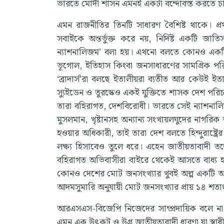
ভারতে মোদী শাসন এমনই একটা বন্দোবস্ত করতে চ
এমন রাজনীতির তিনটি সাধারণ বৈশিষ্ট থাকে। 
সবাইকে অন্তর্ভুক্ত করে নয়, নির্দিষ্ট একটি জ
ন্যাশনালিজম’ বলা হয়। এথনো বলতে কোনও একটি নির্
ভূগোল, ইতিহাস কিংবা জনসাধারণের সামগ্রিক পর
‘ব্রাদার্স’রা বলছে ইতালীয়রা ব্যতীত আর কেউই 
স্যুইডেন ও তুরস্কেও একই যুক্তিতে শাসক দেশ পরি
তারা বহিরাগত, দেশবিরোধী। ভারতে সেই ন্যাশনাল
মুসলমান, খৃষ্টানসহ অন্যান্য সংখায়লঘুদের নাগরি
হওয়ার অধিকারী, তাই তারা দেশ বলতে হিন্দুরাষ্ট্
লক্ষ্য হিসাবেও তুলে ধরে। এহেন জাতীয়তাবাদী 
বহিরাগত অভিবাসীরা বাইরে থেকেই আসতে বাধ্য
কোনও দেশের মোট জনসংখ্যার খুবই অল্প একটি অংশ
আদমসুমারি অনুযায়ী মোট জনসংখ্যার প্রায় ১৪ শতাং
আরএসএস-বিজেপি নিজেদের সাম্প্রদায়িক বলে না,
এমন এক উৎকট ও উগ্র জাতীয়তাবাদী ধারণা যা স্বাধী