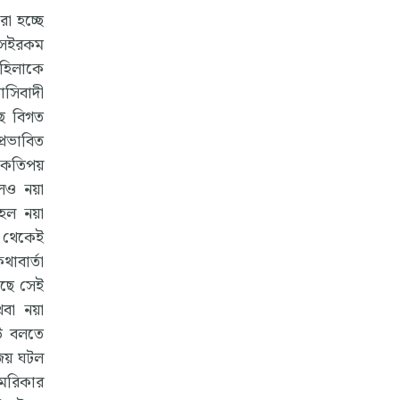
রা হচ্ছে
 সেইরকম
মহিলাকে
াসিবাদী
ছে বিগত
্রভাবিত
ে কতিপয়
লেও নয়া
 হল নয়া
া থেকেই
াবার্তা
ড়ছে সেই
থবা নয়া
েউ বলতে
াজয় ঘটল
মেরিকার