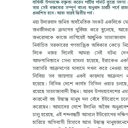
বার্ষিকী উপলক্ষে বক্তৃতা করেন পার্টির পলিট ব্যুরো সদস্য
তার সেই বক্তব্যের সম্পূর্ণ বাংলা অনুবাদ চারটি পর্বে র
প্রকাশিত হবে। আজ তারই দ্বিতীয় পর্ব।
নয়া উদারবাদ জনিত অর্থনৈতিক সংকট একদিকে মেহন্ত
জনজীবনকে ক্রমাগত দুর্বিষহ করে তুলেছে, আর
জনরোষকে কাজে লাগিয়েই আধুনিক সাম্রাজ্যবাদ ব
নির্বাচিত সরকারের গণতান্ত্রিক অধিকার কেড়ে নিচ
দিকে নজর দিলেই আমরা সেই ঘটনা দেখত
আফগানিস্তানে সেনা হামলা হয়েছে, ইরাকেও একই
সরাসরি আক্রমণের মাধ্যমে দখল করে নেওয়া হচ্
লিবিয়া সব জায়গায় একই কায়দায় আক্রমণ ন
হয়েছে। বিভিন্ন দেশে কার্যত সিভিল ওয়ার চলছে
রয়েছে সাম্রাজ্যবাদী ইন্ধন। আরব উপমহাদেশের এমন
কারনেই বহু উদ্বাস্তু মানুষ দল বেঁধে ইউরোপে চল
করেছেন। আমাদের দেশে ইদানিং অবৈধ অনুপ্রবেশ
চালু হয়েছে, এই শব্দবন্ধটি আসলে ইউরোপের দক্ষ
হারিয়ে অভিবাসী হিসাবে আসা উদ্বাস্তু মানুষজন