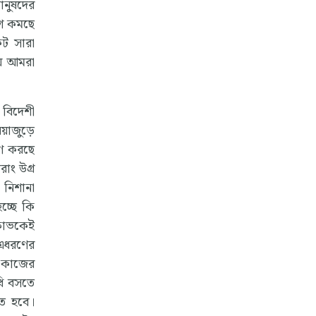
ানুষদের
োগ কমছে
কট সারা
ায় আমরা
ই বিদেশী
নিয়াজুড়ে
রণ করছে
াং উগ্র
 নিশানা
চ্ছে কি
্ষোভকেই
এধরণের
 কাজের
ধি বসতে
তে হবে।