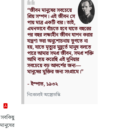
Nothing can have value
without being an object of
utility.
Source: Das Kapital
(Volume I, Chapter 1)
কার্ল মার্কস
 সবকিছু
মানুষের