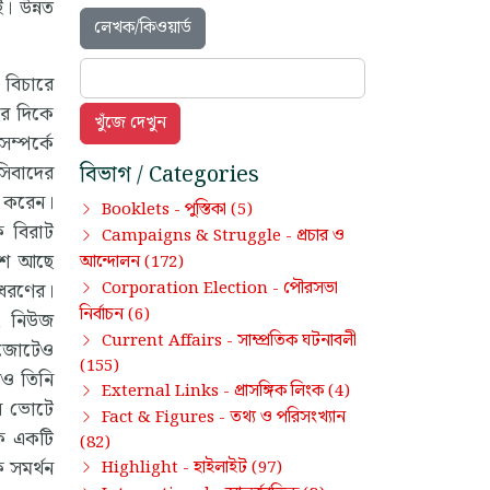
। উন্নত
লেখক/কিওয়ার্ড
 বিচারে
ের দিকে
ম্পর্কে
সিবাদের
বিভাগ / Categories
ত করেন।
পুস্তিকা
Booklets -
(5)
ক বিরাট
প্রচার ও
Campaigns & Struggle -
অংশ আছে
আন্দোলন
(172)
পৌরসভা
 ধরণের।
Corporation Election -
নির্বাচন
(6)
ে, নিউজ
সাম্প্রতিক ঘটনাবলী
Current Affairs -
ে জোটেও
(155)
েও তিনি
প্রাসঙ্গিক লিংক
External Links -
(4)
েন ভোটে
তথ্য ও পরিসংখ্যান
Fact & Figures -
কে একটি
(82)
ে সমর্থন
হাইলাইট
Highlight -
(97)