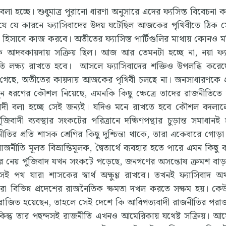
লা হচ্ছে। শুধুমাত্র পুরানো ধারণা অনুসারে এদের ফ্যসিস্ত বিবেচনা ক
মাঝে যে যে কারনে ফ্যাসিবাদের উদয় ঘটেছিল আজকের পৃথিবীতে ঠিক
্বশর্ত হিসাবে কাজ করবে। অতীতের ফ্যাসিস্ত পার্টিগুলির মাথায় কোনও 
্রিক আদবকায়দায় সক্রিয় ছিল। আজ আর তেমনটা হচ্ছে না, নয়া ফ্য
তি লক্ষ্য রাখতে হবে। আসলে ফ্যাসিবাদের শক্তিও উপলব্ধি করে
 গেছে, অতীতের কায়দায় আজকের পৃথিবী চলছে না। জনসাধারণকে প
ন ধরণের কৌশল নিয়েছে, এমনকি কিছু ক্ষেত্রে তাদের রাজনীতিত
াসিবাদী বলা হচ্ছে সেই জন্যই। যদিও মনে রাখতে হবে কৌশল বদলা
িবাদী ব্যবস্থার সংকটের পরিত্রানে দক্ষিণপন্থার চুড়ান্ত সমাধানই
ীতির প্রতি শাসক শ্রেণির কিছু দুশ্চিন্তা থাকে, তারা একেবারে গোড়
ীতি মূলত বিভ্রান্তিমূলক, দ্বৈতার্থে ব্যবহার হতে পারে এমন কিছু কথ
করে নেয় পুঁজিবাদ যখন সংকটে পড়েছে, জনগণের অসন্তোষ ক্রমশ বা
সেই পথ যারা শাসকের স্বার্থ অক্ষুণ্ণ রাখবে। তখনই ফ্যাসিবাদ অ
 তারা বিভিন্ন প্রদেশের রাজনৈতিক ক্ষমতা দখল করতে সক্ষম হয়। ক
ে পরাজিত হয়েছেন, তাহলে সেই দেশে কি আধিপত্যবাদী রাজনীতির পর
 কিন্তু তার পছন্দসই রাজনীতি এখনও আমেরিকায় যথেষ্ট সক্রিয়। আ