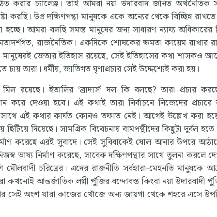
ঠিত করার চ্যালেঞ্জ। তাই আমরা নয়া উদারবাদ জনিত অর্থনৈতিক
টা করছি। উগ্র দক্ষিণপন্থা মানুষকে একে অন্যের থেকে বিচ্ছিন্ন রাখত
রা হচ্ছে। আমরা বলছি সমস্ত মানুষের জন্য সাধারণ ন্যায্য অধিকারের ভ
ক্য মতাদর্শগত, রাজনৈতিক। একদিকে শোষকের ক্ষমতা কায়েম রাখার র
 মানুষেরই জেতার ইতিহাস রয়েছে, সেই ইতিহাসের কথা শাসকও জা
 চায় তারা। ধর্মীয়, জাতিগত ঘৃণাপ্রচার সেই উদ্দেশ্যেই করা হয়।
ও মিল রয়েছে। ইতালির ‘ব্রাদার্স’ দল কি বলছে? তারা প্রচার করছ
ন করে দেওয়া হবে। এই কথাই তারা নির্বাচনে নিজেদের প্রচারে
াথে এই কথার কার্যত কোনও তফাত নেই। আগেই উল্লেখ করা হয়ে
ছিটিয়ে দিয়েছে। সামগ্রিক বিবেচনায় বামপন্থীদের কিছুটা দুর্বল হতে
পট নির্মাণ করেছে এরই সুবাদে। সেই সুবিধাকেই ষোল আনার উপরে আঠ
জস্ব ভাষ্য নির্মাণ করেছে, সাবেক দক্ষিণপন্থার সাথে তুলনা করলে দে
মৌলবাদী চরিত্রের। এদের রাজনীতি সর্বহারা-মেহনতি মানুষকে আ
োই আন্তর্জাতিক লগ্নী পুঁজির বন্দোবস্ত কিংবা নয়া উদারবাদী পুঁ
ণের সেই অংশ যারা কাজের খোঁজে অন্য জায়গা থেকে শহরে এসে উপস