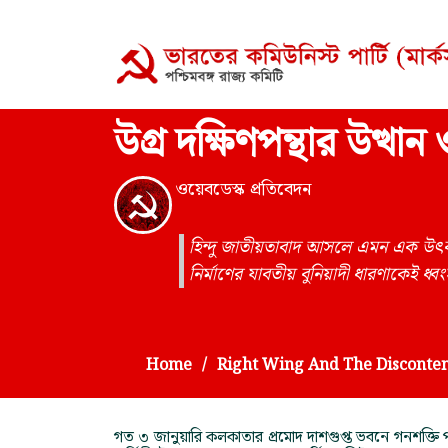
উগ্র দক্ষিণপন্থার উত্থা
ওয়েবডেস্ক প্রতিবেদন
হিন্দু জাতীয়তাবাদ আসলে এমন এক উৎকট 
নির্মাণের যাবতীয় বুনিয়াদী ধারণাকেই ধ্
Home
Right Wing And The Discontent
গত ৩ জানুয়ারি কলকাতার প্রমোদ দাশগুপ্ত ভবনে গনশক্তি 