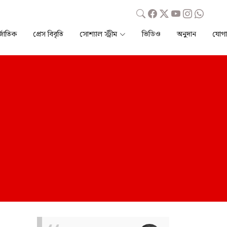
্জাতিক
প্রেস বিবৃতি
সোশ্যাল স্ট্রীম
ভিডিও
অনুদান
যোগ