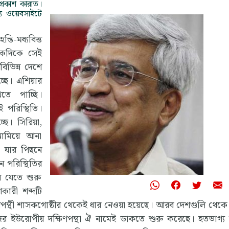
 প্রকাশ কারাত।
াজ্য ওয়েবসাইটে
ি-মধ্যবিত্ত
েকদিকে সেই
িভিন্ন দেশে
্ছে। এশিয়ার
ে পাচ্ছি।
 পরিস্থিতি।
ছে। সিরিয়া,
ামিয়ে আনা
, যার পিছনে
 পরিস্থিতির
ে যেতে শুরু
কারী শব্দটি
িণপন্থী শাসকগোষ্ঠীর থেকেই ধার নেওয়া হয়েছে। আরব দেশগুলি থেকে
েদের ইউরোপীয় দক্ষিণপন্থা ঐ নামেই ডাকতে শুরু করেছে। হতভাগ্য 