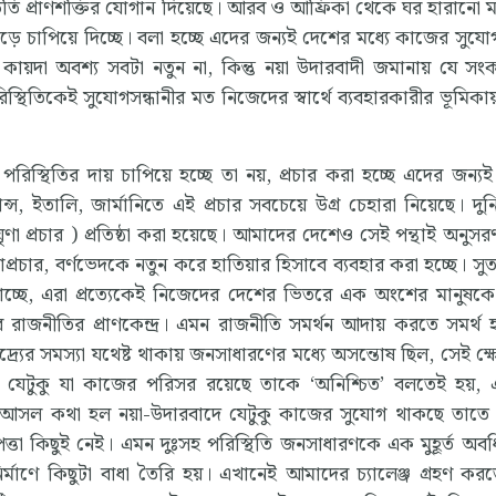
াড়তি প্রাণশক্তির যোগান দিয়েছে। আরব ও আফ্রিকা থেকে ঘর হারানো ম
 ঘাড়ে চাপিয়ে দিচ্ছে। বলা হচ্ছে এদের জন্যই দেশের মধ্যে কাজের সুয
 কায়দা অবশ্য সবটা নতুন না, কিন্তু নয়া উদারবাদী জমানায় যে সং
স্থিতিকেই সুযোগসন্ধানীর মত নিজেদের স্বার্থে ব্যবহারকারীর ভূমিক
ার পরিস্থিতির দায় চাপিয়ে হচ্ছে তা নয়, প্রচার করা হচ্ছে এদের জন্য
রান্স, ইতালি, জার্মানিতে এই প্রচার সবচেয়ে উগ্র চেহারা নিয়েছে। দু
ৃণা প্রচার ) প্রতিষ্ঠা করা হয়েছে। আমাদের দেশেও সেই পন্থাই অনুস
র, বর্ণভেদকে নতুন করে হাতিয়ার হিসাবে ব্যবহার করা হচ্ছে। সুতর
যাচ্ছে, এরা প্রত্যেকেই নিজেদের দেশের ভিতরে এক অংশের মানুষকে
জনীতির প্রাণকেন্দ্র। এমন রাজনীতি সমর্থন আদায় করতে সমর্থ হ
্র্যের সমস্যা যথেষ্ট থাকায় জনসাধারণের মধ্যে অসন্তোষ ছিল, সেই ক
 যেটুকু যা কাজের পরিসর রয়েছে তাকে ‘অনিশ্চিত’ বলতেই হয়, 
, আসল কথা হল নয়া-উদারবাদে যেটুকু কাজের সুযোগ থাকছে তাতে
ত্তা কিছুই নেই। এমন দুঃসহ পরিস্থিতি জনসাধারণকে এক মুহূর্ত অব
র্মাণে কিছুটা বাধা তৈরি হয়। এখানেই আমাদের চ্যালেঞ্জ গ্রহণ কর