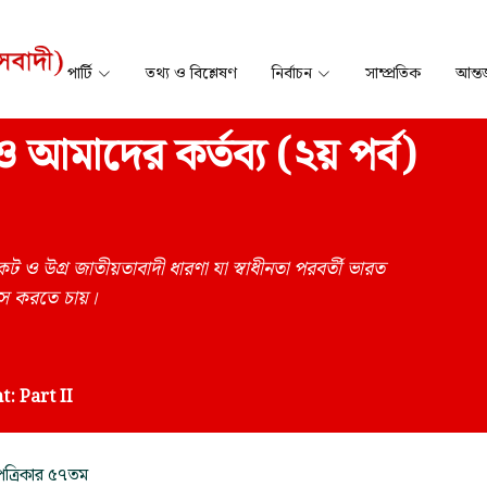
পার্টি
তথ্য ও বিশ্লেষণ
নির্বাচন
সাম্প্রতিক
আন্তর
ন ও আমাদের কর্তব্য (২য় পর্ব)
ও উগ্র জাতীয়তাবাদী ধারণা যা স্বাধীনতা পরবর্তী ভারত
বংস করতে চায়।
: Part II
পত্রিকার ৫৭তম