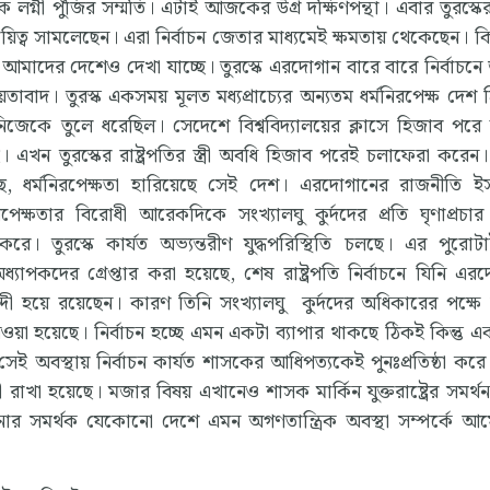
লগ্নী পুঁজির সম্মতি। এটাই আজকের উগ্র দক্ষিণপন্থা। এবার তুরস্কের 
য়িত্ব সামলেছেন। এরা নির্বাচন জেতার মাধ্যমেই ক্ষমতায় থেকেছেন। কিন
 আমাদের দেশেও দেখা যাচ্ছে। তুরস্কে এরদোগান বারে বারে নির্বাচনে
াদ। তুরস্ক একসময় মূলত মধ্যপ্রাচ্যের অন্যতম ধর্মনিরপেক্ষ দেশ 
 নিজেকে তুলে ধরেছিল। সেদেশে বিশ্ববিদ্যালয়ের ক্লাসে হিজাব পরে
খন তুরস্কের রাষ্ট্রপতির স্ত্রী অবধি হিজাব পরেই চলাফেরা করেন
ছে, ধর্মনিরপেক্ষতা হারিয়েছে সেই দেশ। এরদোগানের রাজনীতি 
্ষতার বিরোধী আরেকদিকে সংখ্যালঘু কুর্দদের প্রতি ঘৃণাপ্রচার
। তুরস্কে কার্যত অভ্যন্তরীণ যুদ্ধপরিস্থিতি চলছে। এর পুরোটা
্যাপকদের গ্রেপ্তার করা হয়েছে, শেষ রাষ্ট্রপতি নির্বাচনে যিনি এর
্দী হয়ে রয়েছেন। কারণ তিনি সংখ্যালঘু কুর্দদের অধিকারের পক্ষে
য়া হয়েছে। নির্বাচন হচ্ছে এমন একটা ব্যাপার থাকছে ঠিকই কিন্তু এ
ই অবস্থায় নির্বাচন কার্যত শাসকের আধিপত্যকেই পুনঃপ্রতিষ্ঠা করে। 
ন্দী রাখা হয়েছে। মজার বিষয় এখানেও শাসক মার্কিন যুক্তরাষ্ট্রের সমর্
নার সমর্থক যেকোনো দেশে এমন অগণতান্ত্রিক অবস্থা সম্পর্কে আ