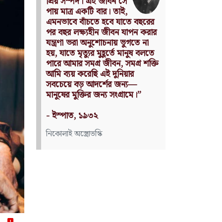
্রিয় সম্পদ। এই জীবন সে
without being an objec
ায় মাত্র একটি বার। তাই,
utility.
মনভাবে বাঁচতে হবে যাতে বছরের
Source: Das Kapital
র বছর লক্ষ্যহীন জীবন যাপন করার
(Volume I, Chapter 1)
ন্ত্রণা ভরা অনুশোচনায় ভুগতে না
, যাতে মৃত্যুর মুহূর্তে মানুষ বলতে
কার্ল মার্কস
ারে আমার সমগ্র জীবন, সমগ্র শক্তি
মি ব্যয় করেছি এই দুনিয়ার
বচেয়ে বড় আদর্শের জন্য—
নুষের মুক্তির জন্য সংগ্রামে।”
 ইস্পাত, ১৯৩২
কোলাই অস্ত্রোভস্কি