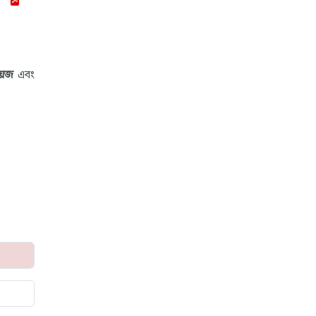
য়েজ
এবং