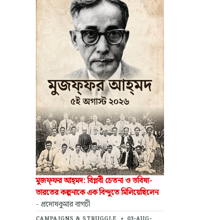
মুজফ্‌ফর আহ্‌মদ: বিপ্লবী চেতনা ও ভবিষ্য-
ভারতের কল্পনাকে এক বিন্দুতে মিলিয়েছিলেন
- প্রদোষকুমার বাগচী
CAMPAIGNS & STRUGGLE
•
03-AUG-