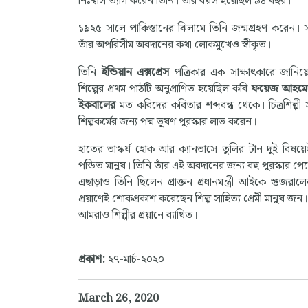
নিঃশ্বাস ত্যাগ করেন তিনি। তাঁর বয়স হয়েছিল ৯৪ বছর।
১৯২৫ সালে পাকিস্তানের ঝিলামে তিনি জন্মগ্রহণ করেন। 
তাঁর অপরিসীম অবদানের কথা লোকমুখেও স্বীকৃত।
তিনি
ইন্ডিয়ান এক্সপ্রেস
পত্রিকার এক সাক্ষাৎকারে জানিয়
শিল্পের প্রথম পাঠটি অনুপ্রাণিত হয়েছিল কবি
ফয়েজ আহমে
ইকবালের
মত কবিদের কবিতার শব্দবন্ধ থেকে। চিত্রশিল্প
শিল্পকর্মের জন্য পদ্ম ভূষণ পুরস্কার লাভ করেন।
হাতের ভাস্কর্য হোক আর ক্যানভাসে তুলির টান দুই বিষয়
পন্ডিত মানুষ। তিনি তাঁর এই অবদানের জন্য বহু পুরস্কার পে
এছাড়াও তিনি ছিলেন প্রাক্তন প্রধানমন্ত্রী আইকে গুজরালে
প্রয়াণেই শোকপ্রকাশ করেছেন শিল্প সাহিত্য প্রেমী মানুষ জন।
আমরাও শিল্পীর প্রয়ানে ব্যাথিত।
প্রকাশ:
২৭-মার্চ-২০২০
March 26, 2020