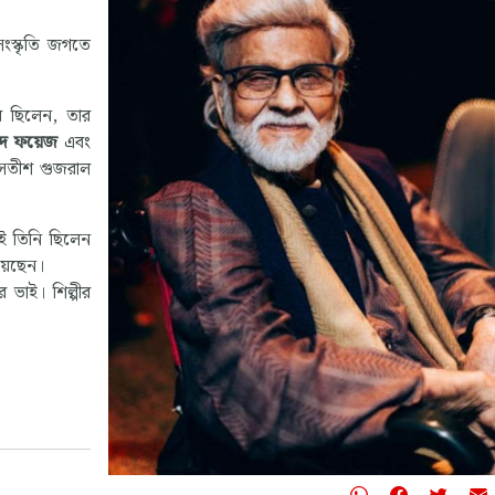
প
প
সংস্কৃতি জগতে
এ
প
য
ে ছিলেন, তার
হয়
প
দ ফয়েজ
এবং
আ
ী সতীশ গুজরাল
স
মা
েই তিনি ছিলেন
-
য়েছেন।
র ভাই। শিল্পীর
নি