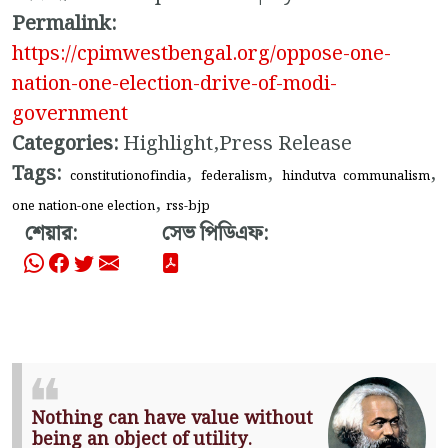
Permalink:
https://cpimwestbengal.org/oppose-one-
nation-one-election-drive-of-modi-
government
Categories:
Highlight,Press Release
Tags:
,
,
,
constitutionofindia
federalism
hindutva communalism
,
one nation-one election
rss-bjp
শেয়ার:
সেভ পিডিএফ:
Nothing can have value without
being an object of utility.