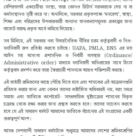
বেশিরভাগই একচেটিয়া সংস্থা, তারা কোনও রিটার্ন সরকারকে দেয় না বা
কর্মসংস্থানও সৃষ্টি করে না। অন্যদিকে, সরকার প্রকৃতপক্ষে ‘মনরেগা’, স্বাস্থ্য,
শিক্ষা এবং দরিদ্রদের উপকারকারী অন্যান্য জনকল্যাণমূলক প্রকল্পের জন্য
বাজেট বরাদ্দ প্রকৃত অর্থে কমিয়ে দিয়েছে।
সব মিলিয়ে, এই সরকার নব্য উদারনৈতিক নীতির চরম কর্তৃত্ববাদী ও নিও-
ফ্যাসিবাদী রূপ প্রতিষ্ঠা করতে চাইছে। UAPA, PMLA, BNS এর মত
আইন সহ অসংখ্য প্রশাসনিক ও নির্বাহী ব্যবস্থার (Ordinance/
Administrative order) মাধ্যমে ফ্যাসিবাদী অভিপ্রায়ের সাথে হিংস্র
কর্তৃত্ববাদ প্রদর্শন করে তারা স্বৈরাচারী শাসনকে আরও শক্তিশালী করছে।
এই বার্তাটি শ্রমিকদের কাছে পৌঁছে দিতে হবে এবং শাসকের এই আক্রমণগুলি
প্রতিহত করার জন্য এবং কেবল তাদের কষ্টার্জিত অধিকারই নয়, বরং সমগ্র
সমাজ এবং জাতিকে কর্পোরেট- সাম্প্রদায়িক দুষ্টচক্রের শাসনের বিকৃত
চক্রান্ত থেকে রক্ষা করার জন্য প্রস্তুত করতে হবে। তাদের সচেতন করতে
হবে যে এই সাধারণ ধর্মঘট আমাদের জাতিকে বাঁচানোর এই সংগ্রামের একটি
গুরুত্বপূর্ণ অংশ।
আসন্ন দেশব্যাপী সাধারণ ধর্মঘটকে শুধুমাত্র আমাদের দেশের শ্রমিকশ্রেণির