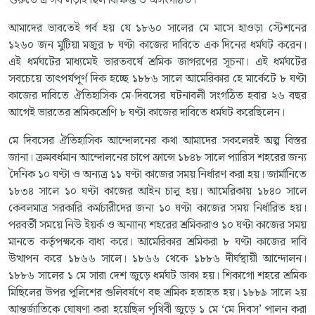
শুরুতে এ সব লড়াই ছিল বিক্ষিপ্ত ও অসংগঠিত।
আমাদের ভাবতেই গর্ব হয় যে ১৮৬০ সালের মে মাসে হাওড়া স্টেশনের
১২৬০ জন মুটিয়া মজুর ৮ ঘণ্টা কাজের দাবিতে এক দিনের ধর্মঘট করেন।
এই ধর্মঘটের মাধ্যমেই ভারতবর্ষে শ্রমিক জাগরণের সূচনা। এই ধর্মঘটের
সবচেয়ে তাৎপর্যপূর্ণ দিক হচ্ছে ১৮৮৬ সালে আমেরিকার হে মার্কেটে ৮ ঘণ্টা
কাজের দাবিতে ঐতিহাসিক মে-দিবসের ঘটনাবলী সংগঠিত হবার ২৬ বছর
আগেই ভারতের শ্রমিকশ্রেণি ৮ ঘণ্টা কাজের দাবিতে ধর্মঘট করেছিলেন।
মে দিবসের ঐতিহাসিক আন্দোলনের কথা আমাদের সকলেরই অল্প বিস্তর
জানা। ক্রমবর্ধমান আন্দোলনের চাপে ফ্রান্সে ১৮৪৮ সালে প্যারিস শহরের জন্য
দৈনিক ১০ ঘণ্টা ও অন্যত্র ১১ ঘণ্টা কাজের সময় নির্ধারণ করা হয়। জার্মানিতে
১৮৩৪ সালে ১০ ঘণ্টা কাজের আইন চালু হয়। আমেরিকায় ১৮৪০ সালে
কেবলমাত্র সরকারি কর্মচারীদের জন্য ১০ ঘণ্টা কাজের সময় নির্ধারিত হয়।
পরবর্তী সময়ে নিউ ইয়র্ক ও অন্যান্য শহরের শ্রমিকরাও ১০ ঘণ্টা কাজের সময়
মানতে কর্তৃপক্ষকে বাধ্য করে। আমেরিকার শ্রমিকরা ৮ ঘণ্টা কাজের দাবি
উত্থাপন করে ১৮৬৬ সালে। ১৮৬৬ থেকে ১৮৮৬ দীর্ঘস্থায়ী আন্দোলন।
১৮৮৬ সালের ১ মে সারা দেশ জুড়ে ধর্মঘট ডাকা হয়। শিকাগো শহরে শ্রমিক
মিছিলের উপর পুলিশের গুলিবর্ষণে বহু শ্রমিক হতাহত হয়। ১৮৮৯ সালে ২য়
আন্তর্জাতিকে ঘোষণা করা হয়েছিল পৃথিবী জুড়ে ১ মে ‘মে দিবস’ পালন করা