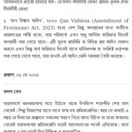
সার্বিকভাবে প্রচেষ্টা চালিয়ে যাই। মে দিবস দীর্ঘজীবী হোক! শ্রমিক-কৃষক ঐক্য
দীর্ঘজীবী হোক!
১. ‘জন বিশ্বাস আইন’, ২০২৩ (Jan Vishwas (Amendment of
Provisions) Act, 2023) হলো বেশ কিছু অপরাধের জন্য অতীতে
কারাদণ্ডের শাস্তি হতো, তার পরিবর্তে এখন শুধু আর্থিক জরিমানা দিলেই
অপরাধী পার পেয়ে যাবে। এটি মূলত শ্রমবিধি বা বিভিন্ন শ্রম আইন লঙ্ঘন
করলে এখন কিছু অর্থ জরিমানা দিলেই যাতে মালিকপক্ষ বা সংশ্লিষ্ট কর্তৃপক্ষ
পার পেয়ে যেতে পারে, তার জন্যই এই আইন মোদি সরকার তৈরি করেছে।
প্রকাশ:
০১-মে-২০২৫
তপন সেন
ভারতবর্ষে কলকারখানা গড়ে উঠতে থাকে উনবিংশ শতাব্দীর শেষ ভাগ
থেকেই। শিল্প বিকাশের সাথে সাথে জন্ম হয় শ্রমিকশ্রেণির। আর যে কথাটা এ
বছর মে দিবসের প্রাক্কালে সকলের স্মরণে নিয়ে আসা উচিত তা হলো জন্মলগ্ন
থেকেই ভারতবর্ষের শ্রমিকশ্রেণি লড়াই আন্দোলনের পথেই এগিয়েছে। তবে