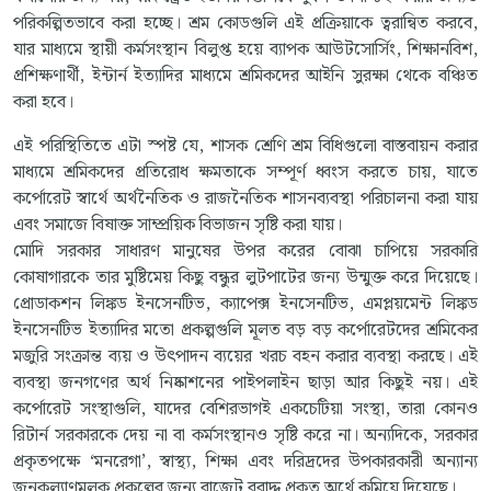
পরিকল্পিতভাবে করা হচ্ছে। শ্রম কোডগুলি এই প্রক্রিয়াকে ত্বরান্বিত করবে,
যার মাধ্যমে স্থায়ী কর্মসংস্থান বিলুপ্ত হয়ে ব্যাপক আউটসোর্সিং, শিক্ষানবিশ,
প্রশিক্ষণার্থী, ইন্টার্ন ইত্যাদির মাধ্যমে শ্রমিকদের আইনি সুরক্ষা থেকে বঞ্চিত
করা হবে।
এই পরিস্থিতিতে এটা স্পষ্ট যে, শাসক শ্রেণি শ্রম বিধিগুলো বাস্তবায়ন করার
মাধ্যমে শ্রমিকদের প্রতিরোধ ক্ষমতাকে সম্পূর্ণ ধ্বংস করতে চায়, যাতে
কর্পোরেট স্বার্থে অর্থনৈতিক ও রাজনৈতিক শাসনব্যবস্থা পরিচালনা করা যায়
এবং সমাজে বিষাক্ত সাম্প্রয়িক বিভাজন সৃষ্টি করা যায়।
মোদি সরকার সাধারণ মানুষের উপর করের বোঝা চাপিয়ে সরকারি
কোষাগারকে তার মুষ্টিমেয় কিছু বন্ধুর লুটপাটের জন্য উন্মুক্ত করে দিয়েছে।
প্রোডাকশন লিঙ্কড ইনসেনটিভ, ক্যাপেক্স ইনসেনটিভ, এমপ্লয়মেন্ট লিঙ্কড
ইনসেনটিভ ইত্যাদির মতো প্রকল্পগুলি মূলত বড় বড় কর্পোরেটদের শ্রমিকের
মজুরি সংক্রান্ত ব্যয় ও উৎপাদন ব্যয়ের খরচ বহন করার ব্যবস্থা করছে। এই
ব্যবস্থা জনগণের অর্থ নিষ্কাশনের পাইপলাইন ছাড়া আর কিছুই নয়। এই
কর্পোরেট সংস্থাগুলি, যাদের বেশিরভাগই একচেটিয়া সংস্থা, তারা কোনও
রিটার্ন সরকারকে দেয় না বা কর্মসংস্থানও সৃষ্টি করে না। অন্যদিকে, সরকার
প্রকৃতপক্ষে ‘মনরেগা’, স্বাস্থ্য, শিক্ষা এবং দরিদ্রদের উপকারকারী অন্যান্য
জনকল্যাণমূলক প্রকল্পের জন্য বাজেট বরাদ্দ প্রকৃত অর্থে কমিয়ে দিয়েছে।