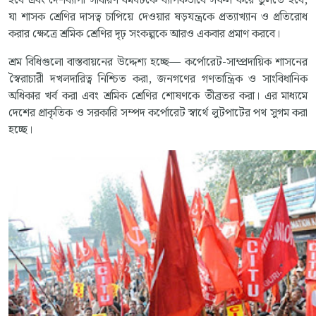
হবে এবং দেশব্যাপী সাধারণ ধর্মঘটকে ব্যাপকভাবে সফল করে তুলতে হবে,
যা শাসক শ্রেণির দাসত্ব চাপিয়ে দেওয়ার ষড়যন্ত্রকে প্রত্যাখ্যান ও প্রতিরোধ
করার ক্ষেত্রে শ্রমিক শ্রেণির দৃঢ় সংকল্পকে আরও একবার প্রমাণ করবে।
শ্রম বিধিগুলো বাস্তবায়নের উদ্দেশ্য হচ্ছে— কর্পোরেট-সাম্প্রদায়িক শাসনের
স্বৈরাচারী দখলদারিত্ব নিশ্চিত করা, জনগণের গণতান্ত্রিক ও সাংবিধানিক
অধিকার খর্ব করা এবং শ্রমিক শ্রেণির শোষণকে তীব্রতর করা। এর মাধ্যমে
দেশের প্রাকৃতিক ও সরকারি সম্পদ কর্পোরেট স্বার্থে লুটপাটের পথ সুগম করা
হচ্ছে।