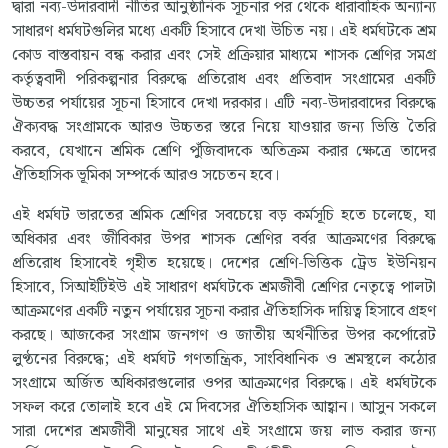
দ্বারা নব্য-উদারবাদী নীতির আনুষ্ঠানিক সূচনার পর থেকে ধারাবাহিক অন্যান্য
সাধারণ ধর্মঘটগুলির মধ্যে একটি হিসাবে দেখা উচিত নয়। এই ধর্মঘটকে শ্রম
কোড বাস্তবায়ন বন্ধ করার এবং সেই প্রক্রিয়ার মাধ্যমে শাসক শ্রেণির সমগ্র
কর্তৃত্ববাদী পরিকল্পনার বিরুদ্ধে প্রতিরোধ এবং প্রতিবাদ সংগ্রামের একটি
উচ্চতর পর্যায়ের সূচনা হিসাবে দেখা দরকার। এটি নব্য-উদারবাদের বিরুদ্ধে
ঐক্যবদ্ধ সংগ্রামকে আরও উচ্চতর স্তরে নিয়ে যাওয়ার জন্য ভিত্তি তৈরি
করবে, যেখানে শ্রমিক শ্রেণি পুঁজিবাদকে অতিক্রম করার ক্ষেত্রে তাদের
ঐতিহাসিক ভূমিকা সম্পর্কে আরও সচেতন হবে।
এই ধর্মঘট ভারতের শ্রমিক শ্রেণির সবচেয়ে বড় কর্মসূচি হতে চলেছে, যা
অধিকার এবং জীবিকার উপর শাসক শ্রেণির বর্বর আক্রমণের বিরুদ্ধে
প্রতিরোধ হিসাবেই গৃহীত হয়েছে। দেশের শ্রেণি-ভিত্তিক ট্রেড ইউনিয়ন
হিসাবে, সিআইটিইউ এই সাধারণ ধর্মঘটকে শ্রমজীবী শ্রেণির নেতৃত্বে পালটা
আক্রমণের একটি নতুন পর্যায়ের সূচনা করার ঐতিহাসিক দায়িত্ব হিসাবে গ্রহণ
করছে। আজকের সংগ্রাম জনগণ ও জাতীয় অর্থনীতির উপর কর্পোরেট
লুণ্ঠনের বিরুদ্ধে; এই ধর্মঘট গণতান্ত্রিক, সাংবিধানিক ও শ্রমস্থলে কঠোর
সংগ্রামে অর্জিত অধিকারগুলোর ওপর আক্রমণের বিরুদ্ধে। এই ধর্মঘটকে
সফল করে তোলাই হবে এই মে দিবসের ঐতিহাসিক আহ্বান। আসুন সকলে
সারা দেশের শ্রমজীবী মানুষের সাথে এই সংগ্রামে জয় লাভ করার জন্য