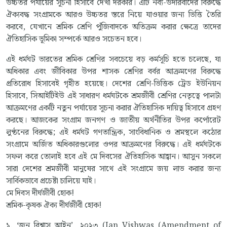
উচ্চতর পর্যায়ের সূচনা হিসাবে দেখা দরকার। এটি নব্য-উদারবাদের বিরুদ্ধে
ঐক্যবদ্ধ সংগ্রামকে আরও উচ্চতর স্তরে নিয়ে যাওয়ার জন্য ভিত্তি তৈরি
করবে, যেখানে শ্রমিক শ্রেণি পুঁজিবাদকে অতিক্রম করার ক্ষেত্রে তাদের
ঐতিহাসিক ভূমিকা সম্পর্কে আরও সচেতন হবে।
এই ধর্মঘট ভারতের শ্রমিক শ্রেণির সবচেয়ে বড় কর্মসূচি হতে চলেছে, যা
অধিকার এবং জীবিকার উপর শাসক শ্রেণির বর্বর আক্রমণের বিরুদ্ধে
প্রতিরোধ হিসাবেই গৃহীত হয়েছে। দেশের শ্রেণি-ভিত্তিক ট্রেড ইউনিয়ন
হিসাবে, সিআইটিইউ এই সাধারণ ধর্মঘটকে শ্রমজীবী শ্রেণির নেতৃত্বে পালটা
আক্রমণের একটি নতুন পর্যায়ের সূচনা করার ঐতিহাসিক দায়িত্ব হিসাবে গ্রহণ
করছে। আজকের সংগ্রাম জনগণ ও জাতীয় অর্থনীতির উপর কর্পোরেট
লুণ্ঠনের বিরুদ্ধে; এই ধর্মঘট গণতান্ত্রিক, সাংবিধানিক ও শ্রমস্থলে কঠোর
সংগ্রামে অর্জিত অধিকারগুলোর ওপর আক্রমণের বিরুদ্ধে। এই ধর্মঘটকে
সফল করে তোলাই হবে এই মে দিবসের ঐতিহাসিক আহ্বান। আসুন সকলে
সারা দেশের শ্রমজীবী মানুষের সাথে এই সংগ্রামে জয় লাভ করার জন্য
সার্বিকভাবে প্রচেষ্টা চালিয়ে যাই।
মে দিবস দীর্ঘজীবী হোক!
শ্রমিক-কৃষক ঐক্য দীর্ঘজীবী হোক!
১. ‘জন বিশ্বাস আইন’, ২০২৩ (Jan Vishwas (Amendment of