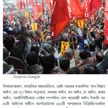
Source:Google
উদাহরণস্বরূপ, সাম্প্রতিক বছরগুলিতে, মোদি সরকার তথাকথিত ‘জন বিশ্বাস
আইন’-এর (১) বিধান অনুসারে, বয়লার আইন, বন আইন, চা আইন, রাবার
আইন, ফার্মাসিউটিক্যাল সেক্টর সম্পর্কিত বেশ কয়েকটি আইন ইত্যাদি সহ
৪২টি আইনের অধীনে কর্পোরেটদের ১৮০টি অপরাধকে ডিক্রিমিনেলাইজ