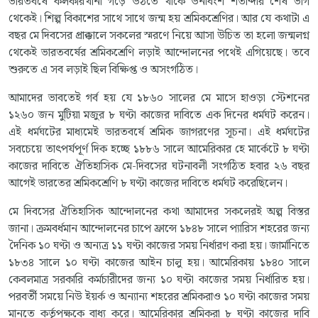
ভারতবর্ষে কলকারখানা গড়ে উঠতে থাকে উনবিংশ শতাব্দীর শেষ ভাগ
থেকেই। শিল্প বিকাশের সাথে সাথে জন্ম হয় শ্রমিকশ্রেণির। আর যে কথাটা এ
বছর মে দিবসের প্রাক্কালে সকলের স্মরণে নিয়ে আসা উচিত তা হলো জন্মলগ্ন
থেকেই ভারতবর্ষের শ্রমিকশ্রেণি লড়াই আন্দোলনের পথেই এগিয়েছে। তবে
শুরুতে এ সব লড়াই ছিল বিক্ষিপ্ত ও অসংগঠিত।
আমাদের ভাবতেই গর্ব হয় যে ১৮৬০ সালের মে মাসে হাওড়া স্টেশনের
১২৬০ জন মুটিয়া মজুর ৮ ঘণ্টা কাজের দাবিতে এক দিনের ধর্মঘট করেন।
এই ধর্মঘটের মাধ্যমেই ভারতবর্ষে শ্রমিক জাগরণের সূচনা। এই ধর্মঘটের
সবচেয়ে তাৎপর্যপূর্ণ দিক হচ্ছে ১৮৮৬ সালে আমেরিকার হে মার্কেটে ৮ ঘণ্টা
কাজের দাবিতে ঐতিহাসিক মে-দিবসের ঘটনাবলী সংগঠিত হবার ২৬ বছর
আগেই ভারতের শ্রমিকশ্রেণি ৮ ঘণ্টা কাজের দাবিতে ধর্মঘট করেছিলেন।
মে দিবসের ঐতিহাসিক আন্দোলনের কথা আমাদের সকলেরই অল্প বিস্তর
জানা। ক্রমবর্ধমান আন্দোলনের চাপে ফ্রান্সে ১৮৪৮ সালে প্যারিস শহরের জন্য
দৈনিক ১০ ঘণ্টা ও অন্যত্র ১১ ঘণ্টা কাজের সময় নির্ধারণ করা হয়। জার্মানিতে
১৮৩৪ সালে ১০ ঘণ্টা কাজের আইন চালু হয়। আমেরিকায় ১৮৪০ সালে
কেবলমাত্র সরকারি কর্মচারীদের জন্য ১০ ঘণ্টা কাজের সময় নির্ধারিত হয়।
পরবর্তী সময়ে নিউ ইয়র্ক ও অন্যান্য শহরের শ্রমিকরাও ১০ ঘণ্টা কাজের সময়
মানতে কর্তৃপক্ষকে বাধ্য করে। আমেরিকার শ্রমিকরা ৮ ঘণ্টা কাজের দাবি