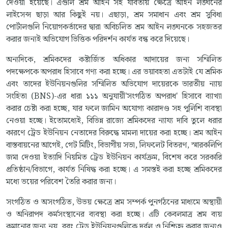
দেওয়া হয়েছে। এগুলি শ্রম আইন সহ যাবতীয় ক্ষেত্রে আইন লঙ্ঘনের
লাইসেন্স ছাড়া আর কিছুই নয়। এছাড়া, শ্রম সমাধান এবং শ্রম সুবিধা
পোর্টালগুলি নিয়োগকর্তাদের দ্বারা অবিচলিত শ্রম আইন লঙ্ঘনকে সহজতর
করার জন্যই অভিযোগ ভিত্তিক পরিদর্শন কার্যত বন্ধ করে দিয়েছে।
অন্যদিকে, শ্রমিকদের কষ্টার্জিত অধিকার আদায়ের জন্য সম্মিলিত
পদক্ষেপকে অপরাধ হিসাবে গণ্য করা হচ্ছে। এর ভয়াবহতা এতটাই যে শ্রমিক
এবং তাদের ইউনিয়নগুলির সম্মিলিত অভিযোগ দায়েরকে ভারতীয় ন্যায়
সংহিতা (BNS)-এর ধারা ১১১ অনুযায়ী'সংগঠিত অপরাধ' হিসাবে ব্যাখ্যা
করার চেষ্টা করা হচ্ছে, যার ফলে জামিন অযোগ্য কারাদণ্ড সহ পুলিশি ব্যবস্থা
নেওয়া হচ্ছে। ইতোমধ্যেই, বিভিন্ন রাজ্যে শ্রমিকদের ন্যায্য দাবি তুলে ধরার
কারণে ট্রেড ইউনিয়ন নেতাদের বিরুদ্ধে মামলা দায়ের করা হচ্ছে। শ্রম আইন
বাস্তবায়নের আগেই, গেট মিটিং, বিভাগীয় সভা, লিফলেট বিতরণ, স্মারকলিপি
জমা দেওয়া ইত্যাদি নিয়মিত ট্রেড ইউনিয়ন কার্যক্রম, বিশেষ করে সরকারি
প্রতিষ্ঠান/বিভাগে, কার্যত নিষিদ্ধ করা হচ্ছে। এ সমস্তই করা হচ্ছে শ্রমিকদের
মধ্যে ভয়ের পরিবেশ তৈরি করার জন্য।
সংগঠিত ও অসংগঠিত, উভয় ক্ষেত্রে শ্রম সম্পর্ক পুনর্গঠনের মাধ্যমে অস্থায়ী
ও অনিরাপদ কর্মসংস্থানের ব্যবস্থা করা হচ্ছে। এটি কেবলমাত্র শ্রম ব্যয়
কমানোর জন্য নয়, বরং ট্রেড ইউনিয়নগুলিকে দুর্বল ও নিশ্চিহ্ন করার জন্যও