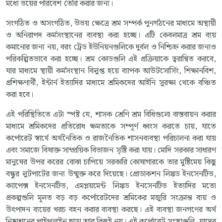
মধ্যে ভয়ের পরিবেশ তৈরি করার জন্য।
সংগঠিত ও অসংগঠিত, উভয় ক্ষেত্রে শ্রম সম্পর্ক পুনর্গঠনের মাধ্যমে অস্থায়ী
ও অনিরাপদ কর্মসংস্থানের ব্যবস্থা করা হচ্ছে। এটি কেবলমাত্র শ্রম ব্যয়
কমানোর জন্য নয়, বরং ট্রেড ইউনিয়নগুলিকে দুর্বল ও নিশ্চিহ্ন করার জন্যও
পরিকল্পিতভাবে করা হচ্ছে। শ্রম কোডগুলি এই প্রক্রিয়াকে ত্বরান্বিত করবে,
যার মাধ্যমে স্থায়ী কর্মসংস্থান বিলুপ্ত হয়ে ব্যাপক আউটসোর্সিং, শিক্ষানবিশ,
প্রশিক্ষণার্থী, ইন্টার্ন ইত্যাদির মাধ্যমে শ্রমিকদের আইনি সুরক্ষা থেকে বঞ্চিত
করা হবে।
এই পরিস্থিতিতে এটা স্পষ্ট যে, শাসক শ্রেণি শ্রম বিধিগুলো বাস্তবায়ন করার
মাধ্যমে শ্রমিকদের প্রতিরোধ ক্ষমতাকে সম্পূর্ণ ধ্বংস করতে চায়, যাতে
কর্পোরেট স্বার্থে অর্থনৈতিক ও রাজনৈতিক শাসনব্যবস্থা পরিচালনা করা যায়
এবং সমাজে বিষাক্ত সাম্প্রয়িক বিভাজন সৃষ্টি করা যায়। মোদি সরকার সাধারণ
মানুষের উপর করের বোঝা চাপিয়ে সরকারি কোষাগারকে তার মুষ্টিমেয় কিছু
বন্ধুর লুটপাটের জন্য উন্মুক্ত করে দিয়েছে। প্রোডাকশন লিঙ্কড ইনসেনটিভ,
ক্যাপেক্স ইনসেনটিভ, এমপ্লয়মেন্ট লিঙ্কড ইনসেনটিভ ইত্যাদির মতো
প্রকল্পগুলি মূলত বড় বড় কর্পোরেটদের শ্রমিকের মজুরি সংক্রান্ত ব্যয় ও
উৎপাদন ব্যয়ের খরচ বহন করার ব্যবস্থা করছে। এই ব্যবস্থা জনগণের অর্থ
নিষ্কাশনের পাইপলাইন ছাড়া আর কিছুই নয়। এই কর্পোরেট সংস্থাগুলি, যাদের