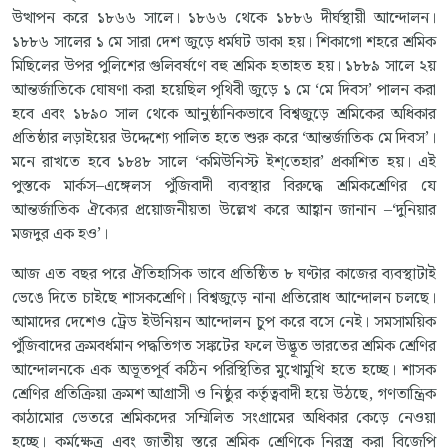
উত্থাপন করে ১৮৬৬ সালে। ১৮৬৬ থেকে ১৮৮৬ দীর্ঘস্থায়ী আন্দোলন।
১৮৮৬ সালের ১ মে সারা দেশ জুড়ে ধর্মঘট ডাকা হয়। শিকাগো শহরে শ্রমিক
মিছিলের উপর পুলিশের গুলিবর্ষণে বহু শ্রমিক হতাহত হয়। ১৮৮৯ সালে ২য়
আন্তর্জাতিকে ঘোষণা করা হয়েছিল পৃথিবী জুড়ে ১ মে ‘মে দিবস’ পালন করা
হবে এবং ১৮৯০ সাল থেকে আনুষ্ঠানিকভাবে বিশ্বজুড়ে শ্রমিকের অধিকার
প্রতিষ্ঠার লড়াইয়ের উদ্দেশ্যে পালিত হতে শুরু করে ‘আন্তর্জাতিক মে দিবস’।
মনে রাখতে হবে ১৮৪৮ সালে ‘কমিউনিস্ট ইশ্‌তেহার’ প্রকাশিত হয়। এই
পুস্তকে মার্কস–এঙ্গেলস পুঁজিবাদী ব্যবস্থার বিরুদ্ধে শ্রমিকশ্রেণির যে
আন্তর্জাতিক ঐক্যের প্রয়োজনীয়তা উল্লেখ করে আহ্বান জানান –‘দুনিয়ার
মজদুর এক হও’।
আজ এত বছর পরে ঐতিহাসিক ভাবে প্রতিষ্ঠিত ৮ ঘণ্টার কাজের ব্যবস্থাটাই
ভেঙে দিতে চাইছে শাসকশ্রেণি। বিশ্বজুড়ে নানা প্রতিরোধ আন্দোলন চলছে।
আমাদের দেশেও ট্রেড ইউনিয়ন আন্দোলন চুপ করে বসে নেই। সমসাময়িক
পুঁজিবাদের ক্রমবর্ধমান পদ্ধতিগত সঙ্কটের ফলে উদ্ভূত ভারতের শ্রমিক শ্রেণির
আন্দোলনকে এক অভূতপূর্ব কঠিন পরিস্থিতির মুখোমুখি হতে হচ্ছে। শাসক
শ্রেণির প্রতিক্রিয়া ক্রমশ আগ্রাসী ও নিষ্ঠুর কর্তৃত্ববাদী হয়ে উঠছে, গণতান্ত্রিক
কাঠামোর ভেতরে শ্রমিকদের সম্মিলিত সংগ্রামের অধিকার কেড়ে নেওয়া
হচ্ছে। কর্মক্ষেত্র এবং জাতীয় স্তরে শ্রমিক শ্রেণিকে নিরস্ত্র করা বিজেপি