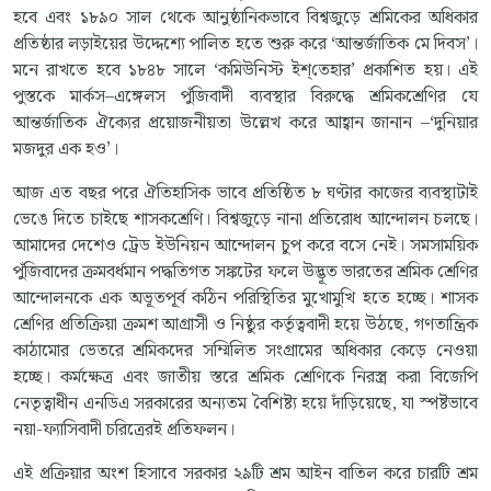
হবে এবং ১৮৯০ সাল থেকে আনুষ্ঠানিকভাবে বিশ্বজুড়ে শ্রমিকের অধিকার
প্রতিষ্ঠার লড়াইয়ের উদ্দেশ্যে পালিত হতে শুরু করে ‘আন্তর্জাতিক মে দিবস’।
মনে রাখতে হবে ১৮৪৮ সালে ‘কমিউনিস্ট ইশ্‌তেহার’ প্রকাশিত হয়। এই
পুস্তকে মার্কস–এঙ্গেলস পুঁজিবাদী ব্যবস্থার বিরুদ্ধে শ্রমিকশ্রেণির যে
আন্তর্জাতিক ঐক্যের প্রয়োজনীয়তা উল্লেখ করে আহ্বান জানান –‘দুনিয়ার
মজদুর এক হও’।
আজ এত বছর পরে ঐতিহাসিক ভাবে প্রতিষ্ঠিত ৮ ঘণ্টার কাজের ব্যবস্থাটাই
ভেঙে দিতে চাইছে শাসকশ্রেণি। বিশ্বজুড়ে নানা প্রতিরোধ আন্দোলন চলছে।
আমাদের দেশেও ট্রেড ইউনিয়ন আন্দোলন চুপ করে বসে নেই। সমসাময়িক
পুঁজিবাদের ক্রমবর্ধমান পদ্ধতিগত সঙ্কটের ফলে উদ্ভূত ভারতের শ্রমিক শ্রেণির
আন্দোলনকে এক অভূতপূর্ব কঠিন পরিস্থিতির মুখোমুখি হতে হচ্ছে। শাসক
শ্রেণির প্রতিক্রিয়া ক্রমশ আগ্রাসী ও নিষ্ঠুর কর্তৃত্ববাদী হয়ে উঠছে, গণতান্ত্রিক
কাঠামোর ভেতরে শ্রমিকদের সম্মিলিত সংগ্রামের অধিকার কেড়ে নেওয়া
হচ্ছে। কর্মক্ষেত্র এবং জাতীয় স্তরে শ্রমিক শ্রেণিকে নিরস্ত্র করা বিজেপি
নেতৃত্বাধীন এনডিএ সরকারের অন্যতম বৈশিষ্ট্য হয়ে দাঁড়িয়েছে, যা স্পষ্টভাবে
নয়া-ফ্যাসিবাদী চরিত্রেরই প্রতিফলন।
এই প্রক্রিয়ার অংশ হিসাবে সরকার ২৯টি শ্রম আইন বাতিল করে চারটি শ্রম