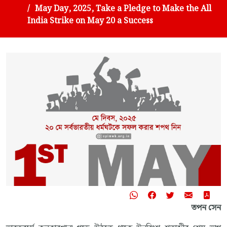
May Day, 2025, Take a Pledge to Make the All
India Strike on May 20 a Success
তপন সেন