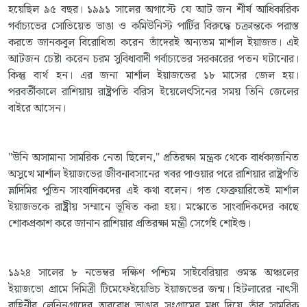
হয়েছিল ৯৫ বছর। ১৯৯১ সালের অগাস্টে যে আট জন শীর্ষ আধিকারিক
গর্বাচ্যভের সোভিয়েত ভাঙা ও কমিউনিস্ট পার্টির বিরুদ্ধে চক্রান্তকে পরাস্ত
করতে জানকবুল বিরোধিতা করেন তাঁদেরই অন্যতম মার্শাল ইয়াজভ। এই
আটজন চেষ্টা করেন চরম সুবিধাবাদী গর্বাচ্যভের সরকারের পতন ঘটানোর।
কিন্তু ব্যর্থ হন। এর জন্য মার্শাল ইয়াজভের ১৮ মাসের জেল হয়।
পরবর্তীকালে রাশিয়ায় রাষ্ট্রপতি বরিস ইয়েলেৎসিনের সময় তিনি জেলের
বাইরে আসেন।
"উনি অসামান্য সামরিক নেতা ছিলেন," প্রতিরক্ষা মন্ত্রক থেকে বার্ধক্যজনিত
অসুখে মার্শাল ইয়াজভের জীবনাবসানের খবর পাওয়ার পরে রাশিয়ার রাষ্ট্রপতি
ভ্লাদিমির পুতিন সাংবাদিকদের এই কথা বলেন। গত ফেব্রুয়ারিতেই মার্শাল
ইয়াজভকে রাষ্ট্রীয় সম্মানে ভূষিত করা হয়। মস্কোতে সাংবাদিকদের কাছে
শোকপ্রকাশ করে জানান রাশিয়ার প্রতিরক্ষা মন্ত্রী সের্গেই শোইগু।
১৯২৪ সালের ৮ নভেম্বর দক্ষিণ পশ্চিম সাইবেরিয়ার ওমস্ক অঞ্চলের
ইয়াজভো গ্রামে দিমিত্রী টিমেফেইয়েভিচ ইয়াজভের জন্ম। হিটলারের নাৎসী
বাহিনীর লেনিনগ্রাদের অবরোধ ভাঙার সংগ্রামের মধ্য দিয়ে তাঁর সামরিক