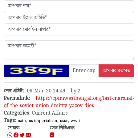
শেষ এডিট::
06-Mar-20 14:49 | by 2
Permalink:
https://cpimwestbengal.org/last-marshal-
of-the-soviet-union-dmitry-yazov-dies
Categories:
Current Affairs
Tags:
,
,
,
nato
us imperialism
ussr
wwii
শেয়ার:
সেভ পিডিএফ: