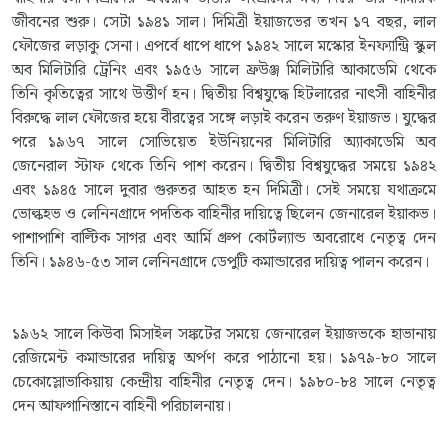
জীবনের শুরু। সেটা ১৯৪১ সাল। দিমিত্রী ইয়াজভের তখন ১৭ বছর, লাল
ফৌজের লড়াকু সেনা। এপর্বে ধাপে ধাপে ১৯৪২ সালে মস্কোর ইনফ্যান্ট্রি স্কুল
অব মিলিটারি ট্রেনিং এবং ১৯৫৬ সালে ফ্রউঞ্জ মিলিটারি আকাডেমি থেকে
তিনি কৃতিত্বের সাথে উত্তীর্ণ হন। দ্বিতীয় বিশ্বযুদ্ধে হিটলারের নাৎসী বাহিনীর
বিরুদ্ধে লাল ফৌজের হয়ে বীরত্বের সঙ্গে লড়াই করেন তরুণ ইয়াজভ। যুদ্ধের
পরে ১৯৬৭ সালে সোভিয়েত ইউনিয়নের মিলিটারি অ্যাকাডেমি অব
জেনেরাল স্টাফ থেকে তিনি পাশ করেন। দ্বিতীয় বিশ্বযুদ্ধের সময়ে ১৯৪২
এবং ১৯৪৫ সালে দুবার গুরুতর আহত হন দিমিত্রী। সেই সময়ে যথাক্রমে
ভোল্কহভ ও লেনিনগ্রাদে পদতিক বাহিনীর দায়িত্বে ছিলেন জেনারেল ইয়াকভ।
পাশাপাশি বাল্টিক সাগর এবং আর্মি গ্রুপ কোর্টল্যান্ড অবরোধে নেতৃত্ব দেন
তিনি। ১৯৪৬-৫৩ সাল লেনিনগ্রাদে ডেপুটি কমান্ডারের দায়িত্ব পালন করেন।
১৯৬২ সালে কিউবা মিসাইল সঙ্কটের সময়ে জেনারেল ইয়াজভকে হাভানায়
রেজিমেন্ট কমান্ডারের দায়িত্ব অর্পণ করে পাঠানো হয়। ১৯৭৯-৮০ সালে
চেকোস্লোভাকিয়ায় কেন্দ্রীয় বাহিনীর নেতৃত্ব দেন। ১৯৮০-৮৪ সালে নেতৃত্ব
দেন আফগানিস্তানে বাহিনী পরিচালনায়।