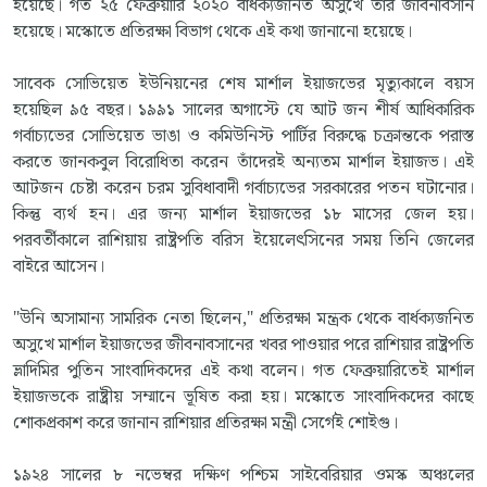
হয়েছে। গত ২৫ ফেব্রুয়ারি ২০২০ বার্ধক্যজনিত অসুখে তাঁর জীবনাবসান
হয়েছে। মস্কোতে প্রতিরক্ষা বিভাগ থেকে এই কথা জানানো হয়েছে।
সাবেক সোভিয়েত ইউনিয়নের শেষ মার্শাল ইয়াজভের মৃত্যুকালে বয়স
হয়েছিল ৯৫ বছর। ১৯৯১ সালের অগাস্টে যে আট জন শীর্ষ আধিকারিক
গর্বাচ্যভের সোভিয়েত ভাঙা ও কমিউনিস্ট পার্টির বিরুদ্ধে চক্রান্তকে পরাস্ত
করতে জানকবুল বিরোধিতা করেন তাঁদেরই অন্যতম মার্শাল ইয়াজভ। এই
আটজন চেষ্টা করেন চরম সুবিধাবাদী গর্বাচ্যভের সরকারের পতন ঘটানোর।
কিন্তু ব্যর্থ হন। এর জন্য মার্শাল ইয়াজভের ১৮ মাসের জেল হয়।
পরবর্তীকালে রাশিয়ায় রাষ্ট্রপতি বরিস ইয়েলেৎসিনের সময় তিনি জেলের
বাইরে আসেন।
"উনি অসামান্য সামরিক নেতা ছিলেন," প্রতিরক্ষা মন্ত্রক থেকে বার্ধক্যজনিত
অসুখে মার্শাল ইয়াজভের জীবনাবসানের খবর পাওয়ার পরে রাশিয়ার রাষ্ট্রপতি
ভ্লাদিমির পুতিন সাংবাদিকদের এই কথা বলেন। গত ফেব্রুয়ারিতেই মার্শাল
ইয়াজভকে রাষ্ট্রীয় সম্মানে ভূষিত করা হয়। মস্কোতে সাংবাদিকদের কাছে
শোকপ্রকাশ করে জানান রাশিয়ার প্রতিরক্ষা মন্ত্রী সের্গেই শোইগু।
১৯২৪ সালের ৮ নভেম্বর দক্ষিণ পশ্চিম সাইবেরিয়ার ওমস্ক অঞ্চলের