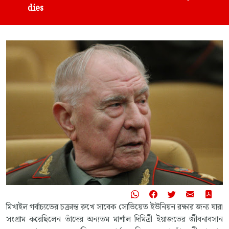
dies
মিখাইল গর্বাচ্যভের চক্রান্ত রুখে সাবেক সোভিয়েত ইউনিয়ন রক্ষার জন্য যারা
সংগ্রাম করেছিলেন তাঁদের অন্যতম মার্শাল দিমিত্রী ইয়াজভের জীবনাবসান