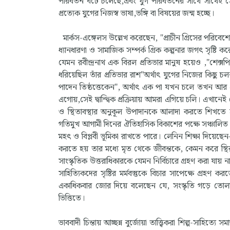
পরিবর্তন ঘটে চলেছে,এবং যুগ পরিবর্তনের সাথে সাথেই সে
প্রত্যেক যুগের নিজস্ব ভাষা,ভঙ্গি বা বিষয়ের জন্ম হচ্ছে।
মার্কস-এঙ্গেলস উল্লেখ করেছেন, "প্রাচীন গ্রিসের পরিবেশ
ধ্যানধারণা ও সামাজিক সম্পর্ক গ্রিক কল্পনার জগৎ সৃষ্টি ক
যেমন রবীন্দ্রনাথ এক বিরল প্রতিভার মানুষ হয়েও ,"শেক
ধরিয়েছিল তাঁর প্রতিভার রাশ"অর্থাৎ যুগের নিজের কিছু 
পাদেন তিষ্ঠত্তেকেন", অর্থাৎ এক পা যখন চলে তখন আ
এগোয়,সেই দ্বান্দ্বিক প্রক্রিয়ায় আমরা এগিয়ে চলি। এখানেই 
ও স্থিতাবস্থার অনুকূল উপাদানকে আলাদা করতে শিখতে হব
গতিমুখ আগামী দিনের ঐতিহাসিক বিকাশের পক্ষে সঞ্চালিত করত
মহৎ ও বিপ্লবী ভূমিকা রাখতে পারে। লেনিন শিক্ষা দিয়েছ
করতে হয় তার মধ্যে মৃত থেকে জীবন্তকে, কেমন করে স্
সাংস্কৃতিক উত্তরাধিকারকে যেমন নির্বিচারে গ্রহণ করা যায় ন
সাহিত্যিকদের সৃষ্টির মর্মবস্তুকে বিচার সাপেক্ষে গ্র
একাধিকবার জোর দিয়ে বলেছেন যে, সংস্কৃতি গড়ে তোলা
ভিত্তিতে।
ভাববাদী চিন্তায় আচ্ছন্ন বুর্জোয়া তাত্ত্বিকরা শিল্প-সাহিত্