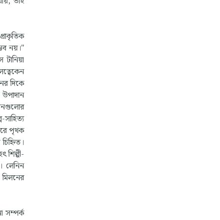
য়ায়, তাই
্রাকৃতিক
ম্ভব নয়।"
স টানিয়া
লত্বেকেন
ের দিকে
বী উপাদান
দানগুলোর
-সাহিত্য
করে পৃথক
চিহ্নিত।
ৎ শিল্পী-
ন। লেনিন
র মিলনের
ো সম্পর্ক