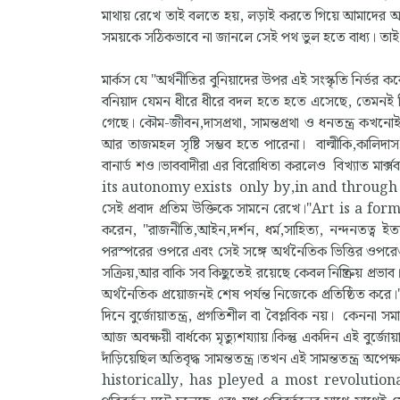
মাথায় রেখে তাই বলতে হয়, লড়াই করতে গিয়ে আমাদের অতী
সময়কে সঠিকভাবে না জানলে সেই পথ ভুল হতে বাধ্য। তাই
মার্কস যে "অর্থনীতির বুনিয়াদের উপর এই সংস্কৃতি নির্ভর
বনিয়াদ যেমন ধীরে ধীরে বদল হতে হতে এসেছে, তেমনই শিল
গেছে। কৌম-জীবন,দাসপ্রথা, সামন্তপ্রথা ও ধনতন্ত্র কখনো
আর তাজমহল সৃষ্টি সম্ভব হতে পারেনা। বাল্মীকি,কালিদা
বানার্ড শও।ভাববাদীরা এর বিরোধিতা করলেও বিখ্যাত মা
its autonomy exists only by,in and through it 
সেই প্রবাদ প্রতিম উক্তিকে সামনে রেখে।"Art is a for
করেন, "রাজনীতি,আইন,দর্শন, ধর্ম,সাহিত্য, নন্দনতত্ব ইত
পরস্পরের ওপরে এবং সেই সঙ্গে অর্থনৈতিক ভিত্তির ওপরেও
সক্রিয়,আর বাকি সব কিছুতেই রয়েছে কেবল নিষ্ক্রিয় প্রভাব
অর্থনৈতিক প্রয়োজনই শেষ পর্যন্ত নিজেকে প্রতিষ্ঠিত করে।"
দিনে বুর্জোয়াতন্ত্র, প্রগতিশীল বা বৈপ্লবিক নয়। কেননা স
আজ অবক্ষয়ী বার্ধক্যে মৃত্যুশয্যায়।কিন্তু একদিন এই বুর
দাঁড়িয়েছিল অতিবৃদ্ধ সামন্ততন্ত্র।তখন এই সামন্ততন্ত্র অপ
historically, has pleyed a most revolutiona