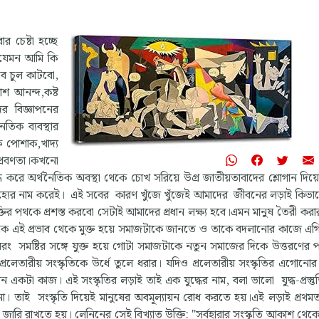
র চেষ্টা হচ্ছে
 ,যেমন আমি কি
ে চুল কাটবো,
শ আনন্দ,কষ্ট
দের বিজ্ঞাপনের
িক ব্যবস্থার
ি পোশাক,খাদ্য
রবণতা।কখনো
 করে অর্থনৈতিক অবস্থা থেকে চোখ সরিয়ে উগ্র জাতীয়তাবাদের শ্লোগান দিয়ে
ক ঐতিহ্যের নাম করেই। এই সবের কারণ খুঁজে খুঁজেই আমাদের জীবনের লড়াই কিভ
তির পথকে প্রশস্ত করবো সেটাই আমাদের প্রধান লক্ষ্য হবে।এমন মানুষ তৈরী করা
জেকে এই প্রভাব থেকে মুক্ত হয়ে সমাজটাকে জানতে ও তাকে বদলানোর কাজে এগ
়,বরং সমষ্টির সঙ্গে যুক্ত হয়ে গোটা সমাজটাকে নতুন সমাজের দিকে উত্তরণের 
লেতারীয় সংস্কৃতিকে উর্ধে তুলে ধরার। যদিও প্রলেতারীয় সংস্কৃতির এগোনো
টা কাজ। এই সংস্কৃতির লড়াই তাই এক যুদ্ধের নাম, বলা ভালো যুদ্ধ-প্রস্তু
েতনা। তাই সংস্কৃতি দিয়েই মানুষের অবমূল্যায়ন রোধ করতে হয়।এই লড়াই প্রথম
ারি রাখতে হয়। লেনিনের সেই বিখ্যাত উক্তি: "সর্বহারার সংস্কৃতি আকাশ থেক