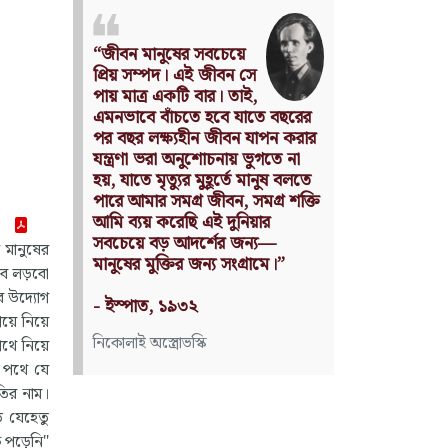
Nothing can have value
without being an object of
utility.
Source: Das Kapital
(Volume I, Chapter 1)
কার্ল মার্কস
 মানুষের
াবে লড়বো
র উদ্যোগ
িয়ে নিয়ে
পথে নিয়ে
র পথে যে
তির নাম।
ত যেহেতু
ে পড়েনি"