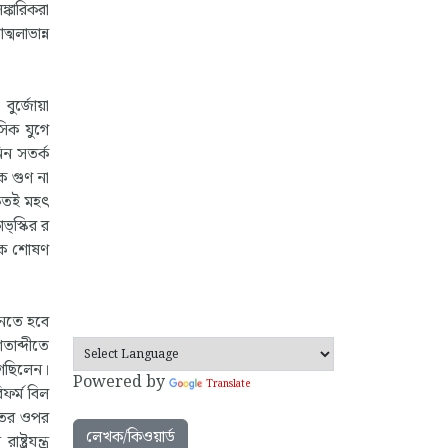
্কারিকরা
মলাভান্ন
ুর্জোয়া
াসিক যুগে
নিন সতর্ক
ক গুণ না
কৃতই মহৎ
্স্কির র
কে শোষণ
ানতে হবে
তাব্দীতে
গেছিলেন।
Powered by
Translate
িফর্ম বিল
ভিতের ওপর
লেখক/কিওয়ার্ড
্রযন্ত্র