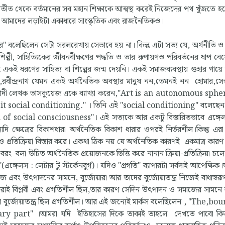
ত থেকে বর্তমানের সব মহান শিক্ষাকে আত্মস্থ করেই নিজেদের পথ খুঁজতে 
 আমাদের লড়াইটা একাধারে সাংস্কৃতিক এবং রাজনৈতিকও।
 করে" বলেছিলেন সেটা সরলরেখায় সেভাবে হয় না। কিন্তু এটা সত্য যে, অর্থনীতি 
্পী, সাহিত্যিকের জীবনবীক্ষণের পদ্ধতি ও তার রূপায়ণও পরিবর্তনের ধাপ বে
ই একই ধরণের সাহিত্য বা শিল্পের জন্ম দেয়নি। একই সমাজব্যবস্থায় গুহার গায়ে
স,রবীন্দ্রনাথ যেমন একই অর্থনৈতিক অবস্থার মানুষ নন,তেমনই নন হোমার,সে
র্ক্সবাদী লেখক ভাসকুয়েজ একে ব্যাখ্যা করেন,"Art is an autonomous sph
social conditioning." । তিনি এই "social conditioning" বলেছেন ম
m of social consciousness"। এই সত্যকে আর একটু বিস্তারিতভাবে এঙ্গেলস 
্যাদি ক্ষেত্রের বিকাশধারা অর্থনৈতিক বিকাশ ধারার ওপরই নির্ভরশীল।কিন্তু এ
 প্রতিক্রিয়া বিস্তার করে। একথা ঠিক নয় যে অর্থনৈতিক কারণই একমাত্র কারণ
।বরং বলা উচিত অর্থনৈতিক প্রয়োজনকে ভিত্তি করে নানান ক্রিয়া-প্রতিক্রিয়া চ
(এঙ্গেলস : লেটার টু স্টর্কেনবুর্গ)। যদিও "প্রগতি" ব্যাপারটা সর্বদাই আপেক্
মাজ এবং উৎপাদনের সামনে, বুর্জোয়ারা আর তাদের বুর্জোয়াতন্ত্র নিজেই বাধাস্বর
্জোয়ারাই বিপ্লবী এবং প্রগতিশীল ছিল,তার কারণ সেদিন উৎপাদন ও সমাজের সামনে 
েক্ষা বুর্জোয়াতন্ত্র ছিল প্রগতিশীল। আর এই জন্যেই মার্কস বলেছিলেন , "The,b
ry part" ।আমরা যদি ইতিহাসের দিকে তাকাই তাহলে দেখতে পাবো কি