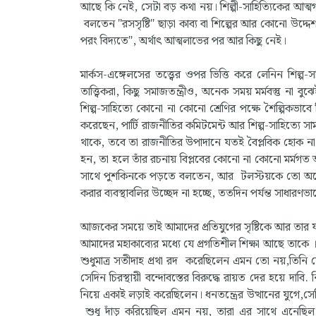
আছে কি নেই, সেটা বড় কথা নয়। শিল্পী-সাহিত্যিকের আত্
বলতেন "রসসৃষ্টি" ছাড়া কাব্য বা শিল্পের আর কোনো উদ্দ
পরং বিদ্যতে", অর্থাৎ আত্মলাভের পর আর কিছু নেই।
মার্কস-এঙ্গেলসের তত্ত্বের ওপর ভিত্তি করে লেনিন শিল্প-স
তাত্ত্বিকরা, কিছু সমাজতন্ত্রীও, অনেক সময় মর্মবস্তু না ব
শিল্প-সাহিত্যে কোনো না কোনো শ্রেণির পক্ষে শৈল্পিকভাবে ন
করেছেন, পার্টি রাজনীতির কমিটমেন্ট আর শিল্প-সাহিত্যে স
থাকে, তবে তা রাজনীতির উপাদানে যতই বৈপ্লবিক হোক না
হন, তা হলে তাঁর রচনায় বিপ্লবের কোনো না কোনো মর্মগত অ
সাথে পুশকিনকে পড়তে বলতেন, আর টলস্টয়কে তো অনেক ও
করার ব্যবস্থাবলির উচ্ছেদ না হচ্ছে, ততদিন পর্যন্ত সাধারণ
আজকের সময়ে তাই আমাদের প্রতিযুগের সৃষ্টিকে আর তার 
আমাদের মহাকাব্যের মধ্যে যে প্রগতিশীল শিক্ষা আছে তা
শুধুমাত্র সতীদাহ প্রথা রদ করেছিলেন এমন তো নয়,তিনি সেদি
সেদিন চিরস্থায়ী বন্দোবস্তের বিরুদ্ধে রায়ত দের হয়ে দাবি. 
নিয়ে একাই লড়াই করেছিলেন। ধনতন্ত্রের উত্থানের যুগে,সেদিন
শুধু দাঁড় করিয়েছিল এমন নয়, তারা এর সাথে এনেছিল শিক্ষা