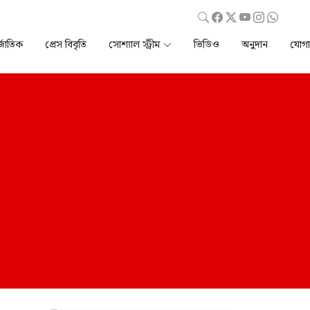
্জাতিক
প্রেস বিবৃতি
সোশ্যাল স্ট্রীম
ভিডিও
অনুদান
যোগ