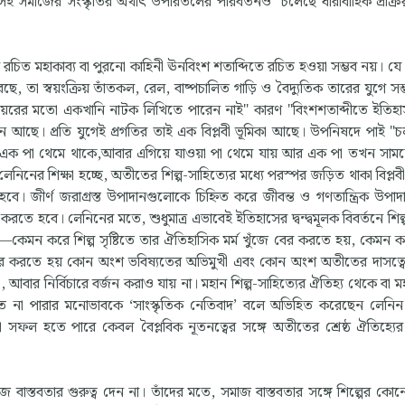
ই সমাজের সংস্কৃতির অর্থাৎ উপরিতলের পরিবর্তনও চলেছে ধারাবাহিক প্রক্রি
ে রচিত মহাকাব্য বা পুরনো কাহিনী ঊনবিংশ শতাব্দিতে রচিত হওয়া সম্ভব নয়। যে প
রেছে, তা স্বয়ংক্রিয় তাঁতকল, রেল, বাষ্পচালিত গাড়ি ও বৈদ্যুতিক তারের যুগে স
্সপিয়রের মতো একখানি নাটক লিখিতে পারেন নাই" কারণ "বিংশশতাব্দীতে ইতিহা
চলন আছে। প্রতি যুগেই প্রগতির তাই এক বিপ্লবী ভূমিকা আছে। উপনিষদে পাই "চ
র এক পা থেমে থাকে,আবার এগিয়ে যাওয়া পা থেমে যায় আর এক পা তখন সামন
লেনিনের শিক্ষা হচ্ছে, অতীতের শিল্প-সাহিত্যের মধ্যে পরস্পর জড়িত থাকা বিপ্ল
ে। জীর্ণ জরাগ্রস্ত উপাদানগুলোকে চিহ্নিত করে জীবন্ত ও গণতান্ত্রিক উপা
ে হবে। লেনিনের মতে, শুধুমাত্র এভাবেই ইতিহাসের দ্বন্দ্বমূলক বিবর্তনে শিল্প
েন—কেমন করে শিল্প সৃষ্টিতে তার ঐতিহাসিক মর্ম খুঁজে বের করতে হয়, কেমন 
থির করতে হয় কোন অংশ ভবিষ্যতের অভিমুখী এবং কোন অংশ অতীতের দাসত্বে 
া, আবার নির্বিচারে বর্জন করাও যায় না। মহান শিল্প-সাহিত্যের ঐতিহ্য থেকে বা মহ
হণ করতে না পারার মনোভাবকে ‘সাংস্কৃতিক নেতিবাদ’ বলে অভিহিত করেছেন লেনি
 সফল হতে পারে কেবল বৈপ্লবিক নূতনত্বের সঙ্গে অতীতের শ্রেষ্ঠ ঐতিহ্যে
যে সমাজ বাস্তবতার গুরুত্ব দেন না। তাঁদের মতে, সমাজ বাস্তবতার সঙ্গে শিল্পের কোন