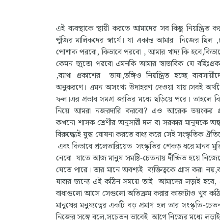
এই ব্যবস্থাকে স্থায়ী করতে আমাদের সব কিছু নিয়ন্ত্রিত করা
পুঁজির মালিকদের স্বার্থে। যা একান্ত আমার নিজের ছিল
পোশাক পরবো, কিভাবে পরবো , আমার খাদ্য কি হবে,কিভাব
কেমন জুতো পরবো এমনকি আমার স্বাভাবিক যে বহিঃপ্রকা
,ব্যাথা প্রকাশের ভাষা,ভঙ্গিও নিয়ন্ত্রিত হচ্ছে ব্যবসায়ী
অনুকরণে। এমন অসংখ্য উদাহরণ দেওয়া যায়।সবই অর্থনৈত
ফল।এর প্রভাব সমগ্র জাতির মধ্যে ছড়িয়ে পরে। তাহলে ক
নিয়ে আমরা নজরদারি করবো? এও আরেক ভয়ংকর প্
কখনো শাসক শ্রেণীর অনুসারী দল বা সরকার মানুষকে অন্ধ
বিরুদ্ধ্যেই যুদ্ধ ঘোষনা করতে বাধ্য করে সেই সংস্কৃতি
এবং কিভাবে প্রলেতারিয়েত সংস্কৃতির শেকড় ধরে মানব মুক্
নেবো যাতে আজ মানুষ সমষ্টি-চেতনায় দীক্ষিত হয়ে নি
যেতে পারে। তার মানে অবশ্যই ব্যক্তিত্বকে গ্রাস করা নয
যাবার জন্যে এই কঠিন সময়ে তাই আমাদের লড়াই হবে, প্র
বাধাগুলো আসে সেগুলো অতিক্রম করার কাজটাও খুব কঠিন এক
মানুষের মনুষ্যত্বের একটি বড় প্রমাণ হল তার সংস্কৃতি-চ
নিজের সঙ্গে বলে,সচেতন ভাবেই আগে নিজের মধ্যে লড়াই জ