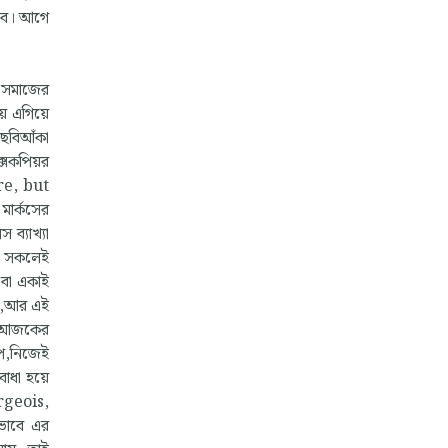
হবে। আগে
ও সমাজের
য়ে এগিয়ে
 ছবিআঁকা
ক্সকপিয়র
ere, but
ার্কসের
ব্যাখ্যা
রা সকলেই
 বা একাই
লে,আর এই
ষিক।আজকের
ূপ,নিজেই
বাধা হয়ে
ourgeois,
ভাবে এর