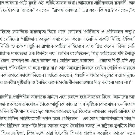
মগত ভাবনার পটে ফুটে ওঠা ছবিই আসল কথা। আমাদের প্রাচীনকালে রসবাদী অলঙ
েশ্য নেই।আর "রসকে" বলতেন "ব্রহ্মস্বাদসহদর:"।এর ফলে কি হয় ? বলতেন,"আত্
াহিত্যে সামাজিক দায়বদ্ধতা নিয়ে গড়ে তোলেন ‘পার্টিজান ও প্রতিফলন তত্ত্ব।’ ব
ুঝেই লেনিনের ‘পার্টিজান তত্ত্বের’ সমালোচনা করেন। লেনিন একটি নির্দিষ্ট ঐতিহ
ির্দিষ্ট ও প্রকাশ্য ভূমিকা রাখাকে পার্টিজান হিসেবে আখ্যায়িত করেন। কিন্তু লে
ামাজিক দায়বদ্ধতা এক জিনিস নয়। লেনিন বলেছিলেন, শিল্প-সাহিত্যের যদি শৈল্পি
 কেন, জনগণ তা গ্রহণ করেন না। লেনিন মনে করতেন—‘কোনো শিল্পী যদি প্র
ংশ প্রতিফলিত না হয়ে পারে না।’ তার উদাহরণ হিসাবে লেনিন গোর্কি ও মায়াকোভ
পরে জায়গা দিতেন। আরো বলতেন, ‘যতদিন পর্যন্ত মানুষের দ্বারা মানুষ
ভাবে মানবীয় দৃষ্টিভঙ্গি ও নৈতিকতাকে সর্বজনীনতার ওপরে দাঁড় করানো যাবে না।’
যাবতীয় প্রগতিশীল ভাবনাকে সামনে এনে চলতে হবে সামনের দিকে। আমাদের জ
কে ।জানতে হবে রামমোহন থেকে আধুনিক কালের সব সৃষ্টিকে।রামমোহন ঊনবিংশ শ
ন উদীয়মান ধনতন্ত্রের পক্ষ্যে সামন্ততন্ত্রের বিরুদ্ধে লাগাতার লড়াই চালিয়ে 
নিয়ে ব্রিটিশ পার্লিয়ামেন্টে পর্যন্ত চলে গেছিলেন। এর সাথে বিচারবিভাগের বিল,র
 ব্রিটিশরা অস্ত্রশক্তি দিয়ে তাদের নতুন বৈষয়িক ব্যবস্থা ও রাষ্ট্রকে সুগঠিত 
,সাহিত্য, বিজ্ঞানকে।তারা ইংরেজি শিক্ষার প্রবর্তন করেছিল তাদের নতুন রাষ্ট