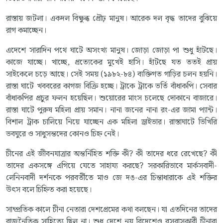
রাস্তায় জটলা। একদল বিক্ষুব্ধ প্রৌঢ় মানুষ। আরেক দল বৃদ্ধ তাদের বুঝিয়ে
রাগ কমাচ্ছেন।
এদেশে সারাদিন পথে ঘাটে অসংখ্য মানুষ। জোড়া জোড়া পা শুধু হাঁটছে।
কাজে যাচ্ছে। খাচ্ছে, প্রত্যেকের মুখেই হাসি। হাঁটছে যত ততই প্রায়
সাইকেলে চড়ে আছে। সেই সময় (১৯৮২-৮৪) ব্যক্তিগত গাড়ির চলন হয়নি।
রাস্তা ঘাটে খববরের কাগজ বিক্রি হচ্ছে। ট্রাকে ট্রাকে ভর্তি বাঁধাকপি। সেবার
বাঁধাকপির প্রচুর ফলন হয়েছিল। শুয়োরের মাংস চলেছে দোকানে বাজারে।
রাস্তা ঘাটে পুরুষ মহিলা প্রায় সমান। নানা জনের নানা রং-এর জামা প্যান্ট।
বিশাল ট্রাক চালিয়ে নিয়ে যাচ্ছেন এক মহিলা ড্রাইভার। রাস্তাঘাটে ভিখিরি
ভবঘুরে ও সাধুসন্তদের কোনও চিহ্ন নেই।
চীনের এই জীবনযাত্রার অন্তর্নিহিত শক্তি কী? কী তাদের ধরে রেখেছে? কী
তাদের একসঙ্গে এগিয়ে যেতে সাহায্য করছে? সরকারিভাবে মার্কসবাদী-
লেনিনবাদী দর্শনকে পরবর্তীতে মাও জে দঙ-এর চিন্তাধারাকে এই শক্তির
উৎস বলে চিহ্নিত করা হয়েছে।
সাম্প্রতিক কালে চীনা নেতারা দেশপ্রেমের কথা বলছেন। যা এতদিনের তাদের
রাজনৈতিক সাহিত্যে ছিল না। শুধু দেশে নয় বিদেশেও বসবাসকারী চীনারা