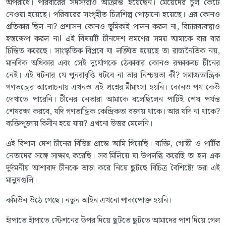
অপরাধে। পরিবারের সদস্যরাও আক্রান্ত হয়েছেন। মেয়েদের চুল কেটে
নেওয়া হয়েছে। পরিবারের সংগৃহীত চিত্রশিল্প পোড়ানো হয়েছে। এর কোনও
প্রতিকার ছিল না? প্রশাসন কোনও ভূমিকাই পালন করল না, বিচারব্যবস্থাও
হস্তক্ষেপ করল না! এই বিষয়টি চীনদেশ ভ্রমণের সময় আমাকে বার বার
চিন্তিত করেছে। সাংস্কৃতিক বিপ্লবে যা লঙ্ঘিত হয়েছে তা রাজনৈতিক নয়,
মানবিক অধিকার এবং সেই দুর্যোগকে ঠেকাবার কোনও রক্ষাকবচ চীনের
নেই। এই ঘটনার যে পুনরাবৃত্তি ঘটবে না তার নিশ্চয়তা কী? সমাজতান্ত্রিক
গণতন্ত্রের আলোচনায় এখনও এই প্রশ্নের মীমাংসা হয়নি। কোনও পথ কেউ
দেখাতে পারেনি। চীনের নেতারা আমাকে বলেছিলেন পার্টিই শেষ পর্যন্ত
শেষরক্ষা করবে, যদি গণতান্ত্রিক কেন্দ্রিকতা বজায় থাকে। আর যদি না থাকে?
ব্যক্তিপূজায় বিলীন হয়ে যায়? এখনো উত্তর মেলেনি।
এই বিশাল দেশ চীনের বিভিন্ন প্রান্তে আমি গিয়েছি। ব্যক্তি, গোষ্ঠী ও পার্টির
নেতাদের সঙ্গে সাক্ষাৎ করেছি। সব মিলিয়ে যা উপলব্ধি করেছি তা হল এক
দুর্দমনীয় আশাবাদ চীনকে তাড়া করে নিয়ে ছুটছে বিচিত্র বৈশিষ্ট্যে ভরা এই
মানুষগুলি।
কমিউন উঠে গেছে। নতুন আইন এখনো পাকাপোক্ত হয়নি।
হাঁপাতে হাঁপাতে স্টেশনের উপর দিয়ে ছুটতে ছুটতে আমাদের পাশ দিয়ে গেল