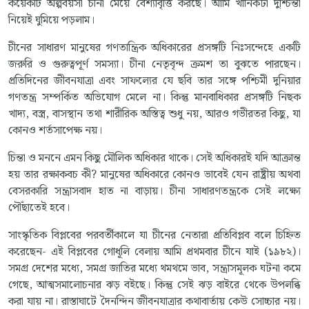
কয়েকটি অল্পবয়সী চীনা মেয়ে বেশ্যাবৃত্তি করছে। আমি খানিকটা দুশ্চিন্তা
নিয়েই ঘুমিয়ে পড়লাম।
চীনের সাধারণ মানুষের গণতান্ত্রিক অধিকারের প্রসঙ্গটি নিঃসন্দেহে একটি
জরুরি ও গুরুত্বপূর্ণ সমস্যা। চীনা নেতৃবৃন্দ ক্রমশ তা বুঝতে পারছেন।
প্রতিদিনের জীবনযাত্রা এবং সাফল্যের যে ছবি তার সঙ্গে পশ্চিমী দুনিয়ার
গণতন্ত্র সম্পর্কিত অভিযোগ মেলে না। কিন্তু মানবাধিকার প্রসঙ্গটি নিছক
খাদ্য, বস্ত্র, বাসস্থান তথা শারীরিক অস্তিত্ব শুধু নয়, আরও গভীরতর কিছু, যা
কোনও শর্তসাপেক্ষ নয়।
চিন্তা ও মননে এমন কিছু মৌলিক অধিকার থাকে। সেই অধিকারই যদি আক্রান্ত
হয় তার রক্ষাকবচ কী? মানুষের অধিকারে কোনও ভাবেই যেন রাষ্ট্রীয় অথবা
বেসরকারি সন্ত্রাসবাদ হাত না বাড়ায়। চীনা সাধারণতন্ত্রকে সেই লক্ষ্যে
পৌঁছাতেই হবে।
সাংস্কৃতিক বিপ্লবের পরবর্তীকালে যা চীনের নেতারা প্রতিবিপ্লব বলে চিহ্নিত
করেছেন- এই বিপ্লবের গোধূলি বেলায় আমি প্রথমবার চীনে যাই (১৯৮২)।
সমগ্র দেশের মধ্যে, সমগ্র জাতির মধ্যে থমথমে ভাব, সন্ত্রাসমূলক ঘটনা কমে
গেছে, আত্মসমালোচনার ঝড় বইছে। কিন্তু সেই ঝড় বাইরে থেকে উপলব্ধি
করা যায় না। রাস্তাঘাটে দৈনন্দিন জীবনযাত্রার কথাবার্তায় কেউ সোচ্চার নয়।