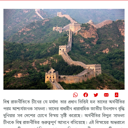
বিশ্ব রাজনীতিতে চীনের যে মর্যাদা তার প্রধান ভিত্তিই হল তাদের অর্থনীতির
পরম আশ্চর্যজনক সাফল্য। তাদের বাধাহীন ধারাবাহিক জাতীয় উৎপাদন বৃদ্ধি
দুনিয়ার সব দেশের চোখে বিস্ময় সৃষ্টি করেছে। অর্থনীতির বিপুল সাফল্য
চীনকে বিশ্ব রাজনীতির গুরুত্বপূর্ণ আসনে বসিয়েছে। এই বিস্ময়ের অন্তরালে