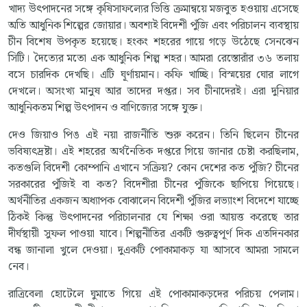
খাদ্য উৎপাদনের সঙ্গে কৃষিসাফল্যের ভিত্তি ক্রমান্বয়ে মজবুত হওয়ায় এসেছে
অতি আধুনিক শিল্পের জোয়ার। অবশ্যই বিদেশী পুঁজি এবং পরিচালন ব্যবস্থায়
চীন বিশেষ উপকৃত হয়েছে। হংকং শহরের গায়ে গড়ে উঠেছে সেনঝেন
সিটি। দৈত্যের মতো এক আধুনিক শিল্প শহর। আমরা রেস্তোরাঁর ৩৬ তলায়
বসে চারদিক দেখছি। এটি ঘূর্ণায়মান। কফি খাচ্ছি। বিস্ময়ের ঘোর লাগে
দেখলে। অসংখ্য মানুষ আর তাদের দপ্তর। সব চীনাদেরই। এরা দুনিয়ার
আধুনিকতম শিল্প উৎপাদন ও বাণিজ্যের সঙ্গে যুক্ত।
দেও জিয়াও পিঙ এই নয়া রাজনীতি শুরু করেন। তিনি ছিলেন চীনের
ভবিষ্যৎদ্রষ্টা। এই শহরের অর্থনৈতিক দপ্তরে গিয়ে জানার চেষ্টা করছিলাম,
কতগুলি বিদেশী কোম্পানি এখানে সক্রিয়? কোন দেশের কত পুঁজি? চীনের
সরকারের পুঁজিই বা কত? বিদেশীরা চীনের পুঁজিকে ছাপিয়ে গিয়েছে।
অর্থনীতির একজন অধ্যাপক বোঝালেন বিদেশী পুঁজির লভ্যাংশ বিদেশে যাচ্ছে
ঠিকই কিন্তু উৎপাদনের পরিচালনার যে শিক্ষা ওরা আয়ত্ত করেছে তার
দীর্ঘস্থায়ী সুফল পাওয়া যাবে। শিল্পনীতির একটি গুরুত্বপূর্ণ দিক এতদিনকার
বন্ধ জানালা খুলে দেওয়া। দুএকটি পোকামাকড় যা আসবে আমরা সামলে
নেব।
রাত্রিবেলা হোটেলে ঘুমাতে গিয়ে এই পোকামাকড়দের পরিচয় পেলাম।