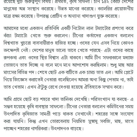
রয়েছে দুটি গুরুত্বপূর্ণ বিষয়। প্রথমত, কৃষি সাফল্য। চীন ১৪২ কোটি দেশের
মানুষের অন্ন সংস্থান করেছে। উন্নত মানের করেছে। ক্যালরির প্রয়োজনীয়
মাত্রা রক্ষা করেছে। উপরন্তু প্রোটিন ও অন্যান্য খাদ্যগুণ যুক্ত করেছে।
আমাদের মধ্যে একজন প্রতিনিধি একটি নিটোল লাল টম্যাটোর প্রশংসা করে
কাঁচা টম্যাটো খেতে শুরু করলেন। চীনের কর্তাদের একজন বললেন
বিশ্বখ্যাত খুচরো ব্যবসায়ীরাও হাজির হচ্ছে। ওদের যেন এসব নিয়ে কোনও
ভ্রুক্ষেপই নেই। দেশের মানুষ ভালো ভাবে খেতে পারছে- এটা ওদের কাছে
রূপকথা এবং ওদের স্থির বিশ্বাস এটা থাকবে। আমি চীন সফরকালে মধ্যাহ্ন
ভোজনে ভাত দিচ্ছে না বলে মনে মনে আপশোষ করছিলাম। শুধু মাছ আর
মাংসের বিভিন্ন পদ। শেষে ছোট এক বাটিতে এক চামচ ভাত এল। আমি প্লেটে
নিয়ে জিজ্ঞেস করাতেই নেতারা বলেছিলেন আমরা অন্য কিছু পেতাম না, তাই
ভাত খেতাম। এখন ঐটুকু রেখে দেওয়া হয়েছে ঐতিহ্যকে সম্মান করে।
আমি গ্রামে ছোট বড় শহরে খাদ্য তালিকা দেখেছি। পরিসংখ্যান যা বলছে- এ
সম্ভব হয়েছে কৃষি ব্যবস্থার সাফল্যে। চীনের নেতারা বললেন কমিউনের সময়
উৎপাদিত কৃষিজাত সামগ্রী পড়ে থাকত সেখানেই। শহরের সঙ্গে সংযোগ
করা যায়নি। কিন্তু এখন ভোরবেলায় নিয়মিত সুস্বাদু সবজি, মাছ, মাংস
পাচ্ছেন শহরের নাগরিকরা। উৎপাদনও বাড়ছে।