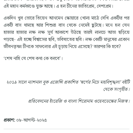
এই মহান কর্মকাণ্ডে যুক্ত আছে। এ হল চীনের জাতিপ্রেম, দেশপ্রেম।
একদিন খুব ভোরে তিয়েন আনমেন স্কোয়ারে খোলা মাঠে দেখি একটির পর
একটি বাস থামছে আর শিশুরা বাস থেকে নেমেই ছুটছে। মনে হল যেন
হাজার হাজার লক্ষ লক্ষ সূর্য আকাশে উঠছে তারই লালচে আভা ছড়িয়ে
পড়ছে- এই হচ্ছে বিশ্বাসের ছবি, ভবিষ্যতের ছবি। লক্ষ কোটি মানুষের একোন
জীবনতৃষ্ণা চীনকে সাফল্যের এই চূড়ায় নিয়ে এসেছে? তারপর কি হবে?
‘শেষ নাহি যে শেষ কথা কে বলবে’।
২০১৯ সালে ন্যাশনাল বুক এজেন্সি প্রকাশিত 'স্বর্গের নিচে মহাবিশৃঙ্খলা' বইটি
থেকে সংগৃহীত।
প্রতিবেদনের ইংরেজি ও বাংলা শিরোনাম ওয়েবডেস্কের নিজস্ব।
প্রকাশ:
০৮-আগস্ট-২০২৫