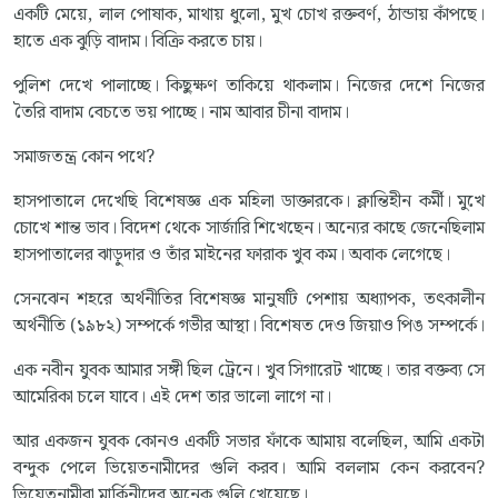
একটি মেয়ে, লাল পোষাক, মাথায় ধুলো, মুখ চোখ রক্তবর্ণ, ঠান্ডায় কাঁপছে।
হাতে এক ঝুড়ি বাদাম। বিক্রি করতে চায়।
পুলিশ দেখে পালাচ্ছে। কিছুক্ষণ তাকিয়ে থাকলাম। নিজের দেশে নিজের
তৈরি বাদাম বেচতে ভয় পাচ্ছে। নাম আবার চীনা বাদাম।
সমাজতন্ত্র কোন পথে?
হাসপাতালে দেখেছি বিশেষজ্ঞ এক মহিলা ডাক্তারকে। ক্লান্তিহীন কর্মী। মুখে
চোখে শান্ত ভাব। বিদেশ থেকে সার্জারি শিখেছেন। অন্যের কাছে জেনেছিলাম
হাসপাতালের ঝাড়ুদার ও তাঁর মাইনের ফারাক খুব কম। অবাক লেগেছে।
সেনঝেন শহরে অর্থনীতির বিশেষজ্ঞ মানুষটি পেশায় অধ্যাপক, তৎকালীন
অর্থনীতি (১৯৮২) সম্পর্কে গভীর আস্থা। বিশেষত দেও জিয়াও পিঙ সম্পর্কে।
এক নবীন যুবক আমার সঙ্গী ছিল ট্রেনে। খুব সিগারেট খাচ্ছে। তার বক্তব্য সে
আমেরিকা চলে যাবে। এই দেশ তার ভালো লাগে না।
আর একজন যুবক কোনও একটি সভার ফাঁকে আমায় বলেছিল, আমি একটা
বন্দুক পেলে ভিয়েতনামীদের গুলি করব। আমি বললাম কেন করবেন?
ভিয়েতনামীরা মার্কিনীদের অনেক গুলি খেয়েছে।